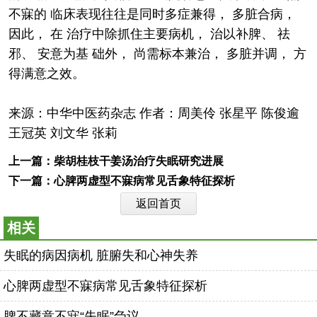
不寐的 临床表现往往是同时多症兼得， 多脏合病，
因此， 在 治疗中除抓住主要病机， 治以补脾、 祛
邪、 安意为基 础外， 尚需标本兼治， 多脏并调， 方
得满意之效。
来源：中华中医药杂志 作者：周美伶 张星平 陈俊逾
王冠英 刘文华 张莉
上一篇：
柴胡桂枝干姜汤治疗失眠研究进展
下一篇：
心脾两虚型不寐病常见舌象特征探析
返回首页
相关
失眠的病因病机 脏腑失和心神失养
心脾两虚型不寐病常见舌象特征探析
脾不藏意不寐“失眠”刍议