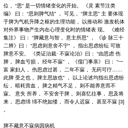
位， “思” 是一切情绪变化的开始。 《灵 素节注类
编》 曰： “思则脾气结” ， 可见， “脾主思” 主 要体现
于脾为气机升降之枢的生理功能， 以推动和 激发机体
对外界事物产生内在心理变化时的情绪表 现。 《难经
集注》 曰： “脾藏意与智， 意主所思” ， 《诊 脉三十
二辨》曰： “思虑则意舍不宁” ， 指出思虑纷纭 可致
脾意不安。 《类证治裁· 不寐论治》曰： “由思虑 伤
脾， 脾血亏损， 经年不寐” ， 《儒门事亲》 曰： “一
富 家妇人， 伤思虑过甚， 二年不寐， 无药可疗……
此脾 受之也， 脾主思故也” ， 以上论述均指出思虑纷
纭， 暗耗营血， 脾之精气不足， 则不能养意而不
寐。 意失 所养， 不安舍于脾， 则喜忆往事， 思及将
来， 思虑绵 绵不绝如缕， 而令人迟寐， 甚至不寐 [3]
。
脾不藏意不寐病因病机