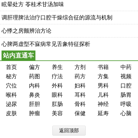
眩晕处方 苓桂术甘汤加味
调肝理脾法治疗口腔干燥综合征的源流与机制
心悸之房颤辨治方论
心脾两虚型不寐病常见舌象特征探析
站内直通车
首页
偏方
养生
方剂
书籍
中药
秘方
药图
疗法
药方
方集
视频
穴位
内科
外科
妇科
男科
口腔
喉科
鼻炎
眼科
耳科
儿科
肠胃
泌尿
肝胆
肛肠
骨科
神经
呼吸
皮肤
肿瘤
美容
保健
延寿
心脑
返回顶部