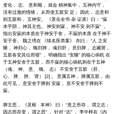
变化， 志、 意和顺， 就会 精神集中， 五神内守，
没有过激的情绪， 从而使五脏安 定； 因此， 志意和
则五脏和， 五神安。 《景岳全书·杂 证谟》曰： “寐
本乎阴， 神其主也。 神安则寐， 神不安 则不寐” ，
指出安寐的本质在于神安于舍， 不寐的本质 在于神不
安于舍。 魏之琇在 《续名医类案》 亦曰： “人 之安
睡， 神归心， 魄归肺， 魂归肝， 意归脾， 志藏肾，
五脏各安其位而寝” ， 明确指出 “安睡” 的核心病机 在
于五神安舍于五脏， 而不寐的核心病机则在于五神
（魂、 神、 意、 魄、 志） 不安舍于五脏 （肝、
心、 脾、 肺、 肾） [2] 。 意属五神， 脾属五脏， 由
此可见， 意安舍于脾则 安寐， 意不安舍于脾则不
寐。
脾主思， 《灵枢 · 本神》 曰： “意之所存， 谓之志；
因志而存变， 谓之思” ， 针对 “志” ， 李中梓在《内