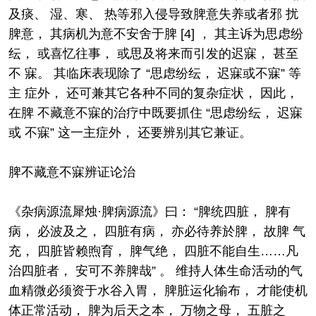
及痰、 湿、寒、 热等邪入侵导致脾意失养或者邪 扰
脾意， 其病机为意不安舍于脾 [4] ， 其主诉为思虑纷
纭， 或喜忆往事， 或思及将来而引发的迟寐， 甚至
不 寐。 其临床表现除了 “思虑纷纭， 迟寐或不寐” 等
主 症外， 还可兼其它各种不同的复杂症状， 因此，
在脾 不藏意不寐的治疗中既要抓住 “思虑纷纭， 迟寐
或 不寐” 这一主症外， 还要辨别其它兼证。
脾不藏意不寐辨证论治
《杂病源流犀烛·脾病源流》曰： “脾统四脏， 脾有
病， 必波及之， 四脏有病， 亦必待养於脾， 故脾 气
充， 四脏皆赖煦育， 脾气绝， 四脏不能自生……凡
治四脏者， 安可不养脾哉” 。 维持人体生命活动的气
血精微必须资于水谷入胃， 脾脏运化输布， 才能使机
体正常活动， 脾为后天之本， 万物之母， 五脏之