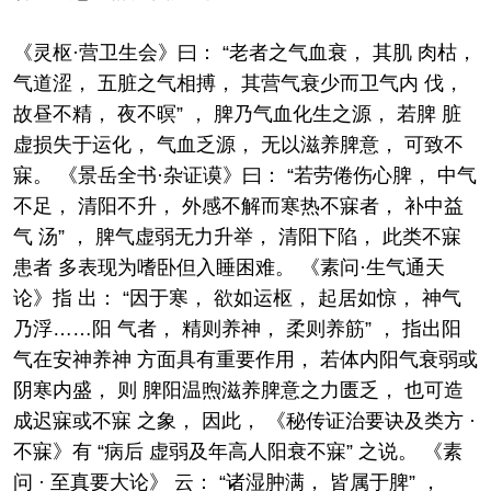
《灵枢·营卫生会》曰： “老者之气血衰， 其肌 肉枯，
气道涩， 五脏之气相搏， 其营气衰少而卫气内 伐，
故昼不精， 夜不暝” ， 脾乃气血化生之源， 若脾 脏
虚损失于运化， 气血乏源， 无以滋养脾意， 可致不
寐。 《景岳全书·杂证谟》曰： “若劳倦伤心脾， 中气
不足， 清阳不升， 外感不解而寒热不寐者， 补中益
气 汤” ， 脾气虚弱无力升举， 清阳下陷， 此类不寐
患者 多表现为嗜卧但入睡困难。 《素问·生气通天
论》指 出： “因于寒， 欲如运枢， 起居如惊， 神气
乃浮……阳 气者， 精则养神， 柔则养筋” ， 指出阳
气在安神养神 方面具有重要作用， 若体内阳气衰弱或
阴寒内盛， 则 脾阳温煦滋养脾意之力匮乏， 也可造
成迟寐或不寐 之象， 因此， 《秘传证治要诀及类方 ·
不寐》有 “病后 虚弱及年高人阳衰不寐” 之说。 《素
问 · 至真要大论》 云： “诸湿肿满， 皆属于脾” ，