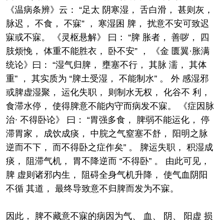
《温病条辨》云： “足太 阴寒湿， 舌白滑， 甚则灰，
脉迟， 不食， 不寐” ， 寒湿困 脾， 扰意不安可致迟
寐或不寐。 《灵枢悬解》 曰： “脾 胀者， 善哕， 四
肢烦悗， 体重不能胜衣， 卧不安” ， 《金 匮翼·胀满
统论》曰： “湿气归脾， 壅塞不行， 其脉 濡， 其体
重” ， 其实质为 “脾土受湿， 不能制水” 。 外 感湿邪
或脾虚湿聚， 运化失职， 则制水无权， 化谷不 利，
食滞水停， 使得脾意不能内守而病发不寐。 《症因脉
治· 不得卧论》 曰： “胃强多食， 脾弱不能运化， 停
滞胃家， 成饮成痰， 中脘之气窒塞不舒， 阳明之脉
逆而不下， 而不得卧之症作矣” 。 脾运失职， 积湿成
痰， 阻滞气机， 胃不降逆而 “不得卧” 。 由此可见，
脾 虚则诸邪内生， 阻碍全身气机升降， 使气血阴阳
不循 其道， 最终导致意不归脾而发为不寐。
因此， 脾不藏意不寐的病因为气、 血、 阴、 阳虚 损