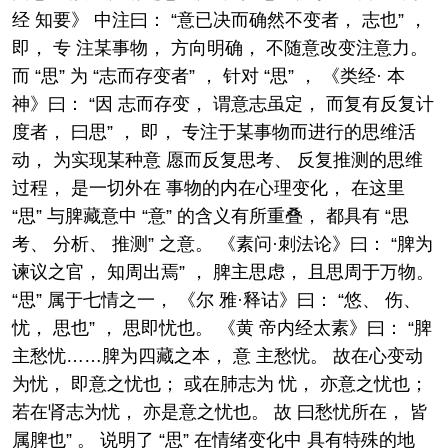
经 知要》 中注曰： “意已决而确然不变者， 志也” ，
即， 专 注某事物， 方向明确， 不随意改变注意力。
而 “思” 为 “志而存变者” ， 针对 “思” ， 《类经· 本
神》曰： “因 志而存变， 谓意志虽定， 而复有反复计
度者， 曰思” ， 即， 专注于某事物而进行的思维活
动， 为实现某种意 愿而反复思考、 反复推测的思维
过程， 是一切外在 事物的内在心理变化， 在这里
“思” 与脾藏意中 “意” 的含义有所重叠， 都具有 “思
考、 分析、 推测” 之意。 《素问·刺法论》曰： “脾为
谏议之官， 知周出焉” ， 脾主思虑， 且思周于万物。
“思” 属于七情之一， 《尔 雅·释诂》曰： “悠、 伤、
忧， 思也” ， 思即忧也。 《黄 帝内经太素》曰： “脾
主愁忧……脾为四藏之本， 意 主愁忧。 故在心变动
为忧， 即意之忧也； 或在肺志为 忧， 亦意之忧也；
若在肾志为忧， 亦是意之忧也。 故 曰愁忧所在， 皆
属脾也” 。 说明了 “思” 在情绪变化中 具有特殊的地