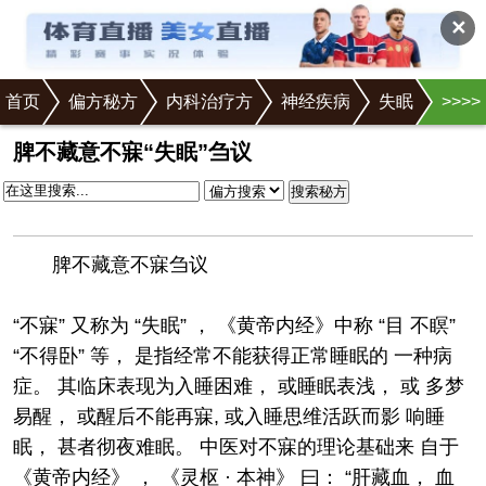
✕
首页
偏方秘方
内科治疗方
神经疾病
失眠
>
>
>
>
>正文
脾不藏意不寐“失眠”刍议
搜索秘方
脾不藏意不寐刍议
“不寐” 又称为 “失眠” ， 《黄帝内经》中称 “目 不瞑”
“不得卧” 等， 是指经常不能获得正常睡眠的 一种病
症。 其临床表现为入睡困难， 或睡眠表浅， 或 多梦
易醒， 或醒后不能再寐, 或入睡思维活跃而影 响睡
眠， 甚者彻夜难眠。 中医对不寐的理论基础来 自于
《黄帝内经》 ， 《灵枢 · 本神》 曰： “肝藏血， 血