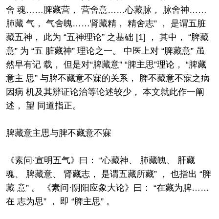
舍 魂……脾藏营， 营舍意……心藏脉， 脉舍神……
肺藏 气， 气舍魄……肾藏精， 精舍志” ， 是谓五脏
藏五神， 此为 “五神理论” 之基础 [1] ， 其中， “脾藏
意” 为 “五 脏藏神” 理论之一。 中医上对 “脾藏意” 虽
然早有记 载， 但是对“脾藏意” “脾主思”理论， “脾藏
意主 思” 与脾不藏意不寐的关系， 脾不藏意不寐之病
因病 机及其辨证论治等论述较少， 本文就此作一阐
述， 望 同道指正。
脾藏意主思与脾不藏意不寐
《素问·宣明五气》曰： “心藏神、 肺藏魄、 肝藏
魂、 脾藏意、 肾藏志， 是谓五藏所藏” ， 也指出 “脾
藏 意” 。 《素问·阴阳应象大论》曰： “在藏为脾……
在 志为思” ， 即 “脾主思” 。