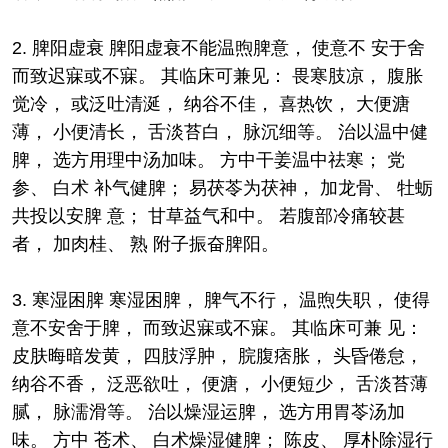
2. 脾阳虚衰 脾阳虚衰不能温煦脾意， 使意不 安于舍
而致迟寐或不寐。 其临床可兼见： 畏寒肢凉， 腹胀
觉冷， 或泛吐清涎， 纳谷不佳， 喜热饮， 大便溏
薄， 小便清长， 舌淡苔白， 脉沉细等。 治以温中健
脾， 选方用理中汤加味。 方中干姜温中祛寒； 党
参、 白术 补气健脾； 易茯苓为茯神， 加龙骨、 牡蛎
共投以安脾 意； 甘草益气和中。 若腹部冷痛较甚
者， 加肉桂、 熟 附子振奋脾阳。
3. 寒湿困脾 寒湿困脾， 脾气不行， 温煦失职， 使得
意不安舍于脾， 而致迟寐或不寐。 其临床可兼 见：
皮肤晦暗发黄， 四肢浮肿， 脘腹痞胀， 头昏倦怠，
纳谷不香， 泛恶欲吐， 便溏， 小便短少， 舌淡苔薄
腻， 脉濡滑等。 治以燥湿运脾， 选方用胃苓汤加
味。 方中 苍术、 白术燥湿健脾； 陈皮、 厚朴除湿行