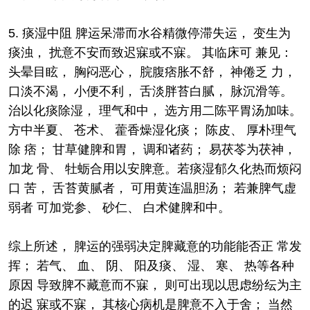
5. 痰湿中阻 脾运呆滞而水谷精微停滞失运， 变生为
痰浊， 扰意不安而致迟寐或不寐。 其临床可 兼见：
头晕目眩， 胸闷恶心， 脘腹痞胀不舒， 神倦乏 力，
口淡不渴， 小便不利， 舌淡胖苔白腻， 脉沉滑等。
治以化痰除湿， 理气和中， 选方用二陈平胃汤加味。
方中半夏、 苍术、 藿香燥湿化痰； 陈皮、 厚朴理气
除 痞； 甘草健脾和胃， 调和诸药； 易茯苓为茯神，
加龙 骨、 牡蛎合用以安脾意。若痰湿郁久化热而烦闷
口 苦， 舌苔黄腻者， 可用黄连温胆汤； 若兼脾气虚
弱者 可加党参、 砂仁、 白术健脾和中。
综上所述， 脾运的强弱决定脾藏意的功能能否正 常发
挥； 若气、 血、 阴、 阳及痰、 湿、 寒、 热等各种
原因 导致脾不藏意而不寐， 则可出现以思虑纷纭为主
的迟 寐或不寐， 其核心病机是脾意不入于舍； 当然