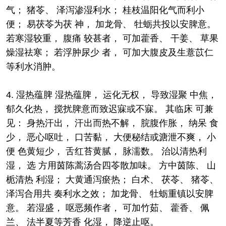
气； 猪苓、 泽泻渗湿利水； 桂枝温阳化气而利小
便； 易茯苓为茯 神， 加龙骨、 牡蛎共投以安脾意。
若寒湿较重， 腹痛 较甚者， 可加藿香、 干姜、 草果
燥湿祛寒； 若浮肿尿少 者， 可加大腹皮及生薏苡仁
等利水消肿。
4. 湿热蕴脾 湿热蕴脾， 运化无权， 导致湿聚 中焦，
郁久化热， 搅扰脾意而致迟寐或不寐。 其临床 可兼
见： 身热汗出， 汗出而热不解， 脘腹作胀， 纳呆 食
少， 恶心呕吐， 口苦黏， 大便秘结或溏泄不爽， 小
便 色黄短少， 舌红苔黄腻， 脉濡数。 治以清热利
湿， 选 方用茵陈蒿汤合四苓散加味。 方中茵陈、 山
栀清热 利湿； 大黄通泻瘀热； 白术、 茯苓、 猪苓、
泽泻合用共 奏利水之效； 加龙骨、 牡蛎重镇以安脾
意。 若湿盛， 呕恶频作者， 可加竹茹、 藿香、 佩
兰、 法半夏等芳香 化湿， 降逆止呕。