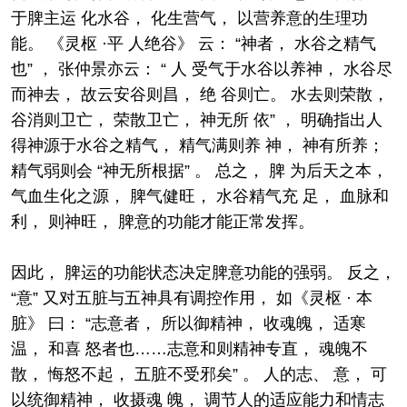
于脾主运 化水谷， 化生营气， 以营养意的生理功
能。 《灵枢 ·平 人绝谷》 云： “神者， 水谷之精气
也” ， 张仲景亦云： “ 人 受气于水谷以养神， 水谷尽
而神去， 故云安谷则昌， 绝 谷则亡。 水去则荣散，
谷消则卫亡， 荣散卫亡， 神无所 依” ， 明确指出人
得神源于水谷之精气， 精气满则养 神， 神有所养；
精气弱则会 “神无所根据” 。 总之， 脾 为后天之本，
气血生化之源， 脾气健旺， 水谷精气充 足， 血脉和
利， 则神旺， 脾意的功能才能正常发挥。
因此， 脾运的功能状态决定脾意功能的强弱。 反之，
“意” 又对五脏与五神具有调控作用， 如《灵枢 · 本
脏》 曰： “志意者， 所以御精神， 收魂魄， 适寒
温， 和喜 怒者也……志意和则精神专直， 魂魄不
散， 悔怒不起， 五脏不受邪矣” 。 人的志、 意， 可
以统御精神， 收摄魂 魄， 调节人的适应能力和情志