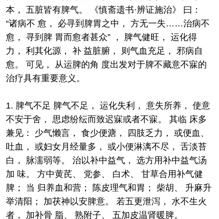
本， 五脏皆有脾气。 《慎斋遗书·辨证施治》 曰：
“诸病不 愈， 必寻到脾胃之中， 方无一失……治病不
愈， 寻到脾 胃而愈者甚众” ， 脾气健旺， 运化得
力， 利其化源， 补 益脏腑， 则气血充足， 邪病自
愈。 可见， 从运脾的角 度出发对于脾不藏意不寐的
治疗具有重要意义。
1. 脾气不足 脾气不足， 运化失利， 意失所养， 使意
不安于舍， 思虑纷纭而致迟寐或者不寐。 其临 床多
兼见： 少气懒言， 食少便溏， 四肢乏力， 或便血、
吐血， 或妇女月经量多， 或小便淋漓不尽， 舌淡苔
白， 脉濡弱等。 治以补中益气， 选方用补中益气汤
加 味。 方中黄芪、 党参、 白术、 甘草合用补气健
脾； 当 归养血和营； 陈皮理气和胃； 柴胡、 升麻升
举清阳； 加茯神以安脾意。 若五更泄泻， 水不生火
者， 加补骨 脂、 熟附子、 五加皮温肾暖脾。