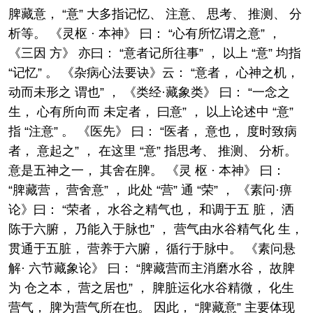
脾藏意， “意” 大多指记忆、 注意、 思考、 推测、 分
析等。 《灵枢 · 本神》 曰： “心有所忆谓之意” ，
《三因 方》 亦曰： “意者记所往事” ， 以上 “意” 均指
“记忆” 。 《杂病心法要诀》云： “意者， 心神之机，
动而未形之 谓也” ， 《类经·藏象类》 曰： “一念之
生， 心有所向而 未定者， 曰意” ， 以上论述中 “意”
指 “注意” 。 《医先》 曰： “医者， 意也， 度时致病
者， 意起之” ， 在这里 “意” 指思考、 推测、 分析。
意是五神之一， 其舍在脾。 《灵 枢 · 本神》 曰：
“脾藏营， 营舍意” ， 此处 “营” 通 “荣” ， 《素问·痹
论》曰： “荣者， 水谷之精气也， 和调于五 脏， 洒
陈于六腑， 乃能入于脉也” ， 营气由水谷精气化 生，
贯通于五脏， 营养于六腑， 循行于脉中。 《素问悬
解· 六节藏象论》 曰： “脾藏营而主消磨水谷， 故脾
为 仓之本， 营之居也” ， 脾脏运化水谷精微， 化生
营气， 脾为营气所在也。 因此， “脾藏意” 主要体现