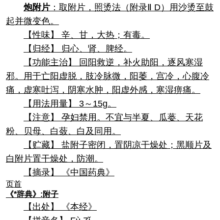
炮附片
：取附片，照烫法（附录Ⅱ D）用沙烫至鼓
起并微变色。
【性味】 辛、甘，大热；有毒。
【归经】 归心、肾、脾经。
【功能主治】 回阳救逆，补火助阳，逐风寒湿
邪。用于亡阳虚脱，肢冷脉微，阳萎，宫冷，心腹冷
痛，虚寒吐泻，阴寒水肿，阳虚外感，寒湿痹痛。
【用法用量】 3～15g。
【注意】 孕妇禁用。不宜与半夏、瓜蒌、天花
粉、贝母、白蔹、白及同用。
【贮藏】 盐附子密闭，置阴凉干燥处；黑顺片及
白附片置干燥处，防潮。
【摘录】 《中国药典》
页首
《*辞典》:附子
【出处】 《本经》