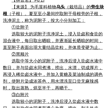
【拼音名】 Fù Zǐ
【来源】 为毛茛科植物
乌头
（栽培品）的
旁生块
根
（子根）。夏至至小暑间挖取附于母根旁的子根，
洗净泥土，称为泥附子，按大小分别加工：
①盐附子
选取较大的泥附子洗净泥土，浸入盐卤和食盐的
混合液中，每日取出晒晾，并逐渐延长晒晾的时间，
直至附子表面出现大量结晶盐粒，并体质变硬为止。
②黑顺片
选取中等大小的泥附子，洗净后浸入盐卤水液中
数日，并与盐卤水同煮沸，捞出，水漂，切成厚片，
再浸入稀盐卤水液中，并加入黄糖及菜油制成的调色
剂，使附片染成浓茶色，用水漂冼至口尝无麻辣感
时，取出蒸熟，烘至半干，再晒干。
③白附片
选取较小的泥附子，洗净后浸入盐卤水液中数