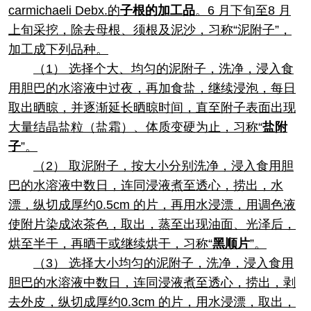
carmichaeli Debx.的
子根的加工品
。6 月下旬至8 月
上旬采挖，除去母根、须根及泥沙，习称“泥附子”，
加工成下列品种。
（1） 选择个大、均匀的泥附子，洗净，浸入食
用胆巴的水溶液中过夜，再加食盐，继续浸泡，每日
取出晒晾，并逐渐延长晒晾时间，直至附子表面出现
大量结晶盐粒（盐霜）、体质变硬为止，习称“
盐附
子
”。
（2） 取泥附子，按大小分别洗净，浸入食用胆
巴的水溶液中数日，连同浸液煮至透心，捞出，水
漂，纵切成厚约0.5cm 的片，再用水浸漂，用调色液
使附片染成浓茶色，取出，蒸至出现油面、光泽后，
烘至半干，再晒干或继续烘干，习称“
黑顺片
”。
（3） 选择大小均匀的泥附子，洗净，浸入食用
胆巴的水溶液中数日，连同浸液煮至透心，捞出，剥
去外皮，纵切成厚约0.3cm 的片，用水浸漂，取出，