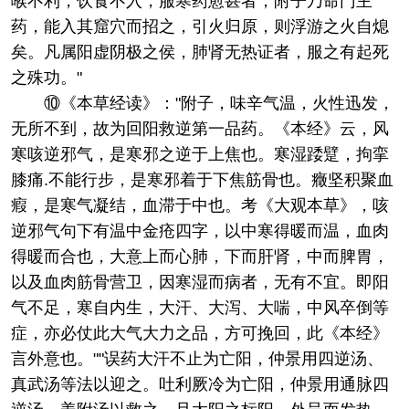
喉不利，饮食不入，服寒药愈甚者，附子乃命门主
药，能入其窟穴而招之，引火归原，则浮游之火自熄
矣。凡属阳虚阴极之侯，肺肾无热证者，服之有起死
之殊功。"
⑩《本草经读》："附子，味辛气温，火性迅发，
无所不到，故为回阳救逆第一品药。《本经》云，风
寒咳逆邪气，是寒邪之逆于上焦也。寒湿踒躄，拘挛
膝痛.不能行步，是寒邪着于下焦筋骨也。癥坚积聚血
瘕，是寒气凝结，血滞于中也。考《大观本草》，咳
逆邪气句下有温中金疮四字，以中寒得暖而温，血肉
得暖而合也，大意上而心肺，下而肝肾，中而脾胃，
以及血肉筋骨营卫，因寒湿而病者，无有不宜。即阳
气不足，寒自内生，大汗、大泻、大喘，中风卒倒等
症，亦必仗此大气大力之品，方可挽回，此《本经》
言外意也。""误药大汗不止为亡阳，仲景用四逆汤、
真武汤等法以迎之。吐利厥冷为亡阳，仲景用通脉四