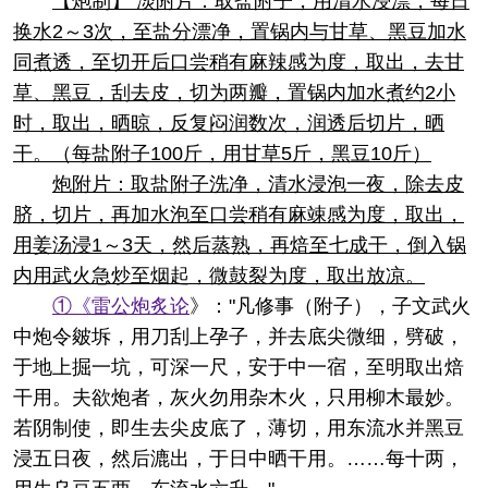
【炮制】 淡附片：取盐附子，用清水浸漂，每日
换水2～3次，至盐分漂净，置锅内与甘草、黑豆加水
同煮透，至切开后口尝稍有麻辣感为度，取出，去甘
草、黑豆，刮去皮，切为两瓣，置锅内加水煮约2小
时，取出，晒晾，反复闷润数次，润透后切片，晒
干。（每盐附子100斤，用甘草5斤，黑豆10斤）
炮附片：取盐附子洗净，清水浸泡一夜，除去皮
脐，切片，再加水泡至口尝稍有麻竦感为度，取出，
用姜汤浸1～3天，然后蒸熟，再焙至七成干，倒入锅
内用武火急炒至烟起，微鼓裂为度，取出放凉。
①《
雷公炮炙论
》："凡修事（附子），子文武火
中炮令皴坼，用刀刮上孕子，并去底尖微细，劈破，
于地上掘一坑，可深一尺，安于中一宿，至明取出焙
干用。夫欲炮者，灰火勿用杂木火，只用柳木最妙。
若阴制使，即生去尖皮底了，薄切，用东流水并黑豆
浸五日夜，然后漉出，于日中晒干用。……每十两，