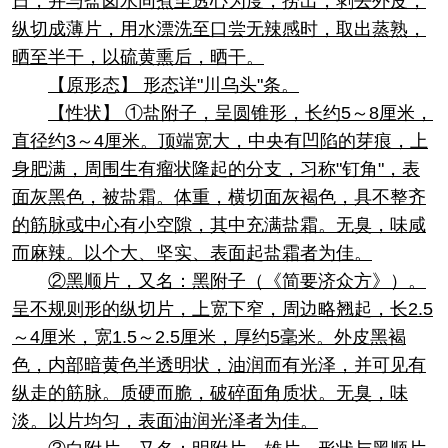
日，并与盐卤水同煮至透心为度，捞出，剥去外皮，
纵切成薄片，用水漂洗至口尝无辣感时，取出蒸熟，
晒至半干，以硫黄熏后，晒干。
【原形态】 形态详"川乌头"条。
【性状】 ①盐附子，呈圆锥形，长约5～8厘米，
直径约3～4厘米。顶端宽大，中央有凹陷的芽痕，上
身肥满，周围生有瘤状隆起的分支，习称"钉角"，表
面灰黑色，被盐霜。体重，横切面灰褐色，具不整齐
的筋脉或中心有小空隙，其中充满盐霜。无臭，味咸
而麻辣。以个大、坚实、表面起盐霜者为佳。
②黑顺片，又名：黑附子（《简要济众方》）。
呈不规则形的纵切片，上宽下窄，周边略翘起，长2.5
～4厘米，宽1.5～2.5厘米，厚约5毫米。外皮黑褐
色，内部暗黄色半透明状，油润而有光泽，并可见有
纵走的筋脉。质硬而脆，破碎面角质状。无臭，味
淡。以片均匀，表面油润光泽者为佳。