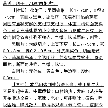
蒸透，晒干，习称“
白附片
”。
【性状】 盐附子：呈圆锥形，长4～7cm，直径3
～5cm。表面灰黑色，被盐霜，顶端有凹陷的芽痕，
周围有瘤状突起的支根或支根痕。体重，横切面灰褐
色，可见充满盐霜的小空隙及多角形形成层环纹，环
纹内侧导管束排列不整齐。气微，味咸而麻，剌舌。
黑顺片：为纵切片，上宽下窄，长1.7～5cm，宽
0.9～3cm，厚0.2～0.5cm。外皮黑褐色，切面暗黄
色，油润具光泽，半透明状，并有纵向导管束。质硬
而脆，断面角质样。气微，味淡。
白附片：无外皮，黄白色，半透明，厚约
0.3cm。
【毒性】 本品因炮制或煎法不当，或用量过大，
容易引起中毒。
中毒症状：
口腔灼热，发麻（从指头
开始渐达全身），流涎，恶心，可能呕吐，疲倦，呼
吸困难，瞳孔散大，脉搏不规则（弱而缓），皮肤冷