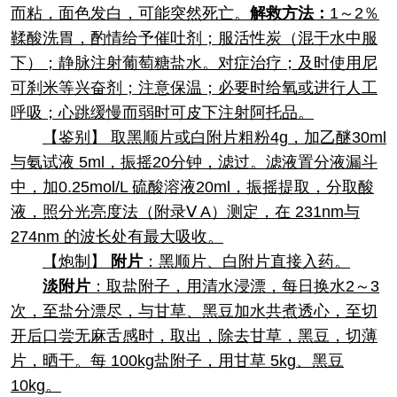
而粘，面色发白，可能突然死亡。
解救方法：
1～2％
鞣酸洗胃，酌情给予催吐剂；服活性炭（混于水中服
下）；静脉注射葡萄糖盐水。对症治疗；及时使用尼
可刹米等兴奋剂；注意保温；必要时给氧或进行人工
呼吸；心跳缓慢而弱时可皮下注射阿托品。
【鉴别】 取黑顺片或白附片粗粉4g，加乙醚30ml
与氨试液 5ml，振摇20分钟，滤过。滤液置分液漏斗
中，加0.25mol/L 硫酸溶液20ml，振摇提取，分取酸
液，照分光亮度法（附录Ⅴ A）测定，在 231nm与
274nm 的波长处有最大吸收。
【炮制】
附片
：黑顺片、白附片直接入药。
淡附片
：取盐附子，用清水浸漂，每日换水2～3
次，至盐分漂尽，与甘草、黑豆加水共煮透心，至切
开后口尝无麻舌感时，取出，除去甘草，黑豆，切薄
片，晒干。每 100kg盐附子，用甘草 5kg、黑豆
10kg。