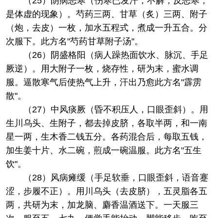
（25）阴病恶寒（伤寒已发汗，不解，反恶寒，
是体虚的现象）。芍药三两、甘草（炙）三两、附子
（炮，去皮）一枚，加水五程式，煮成一升五合。分
次服下。此方名"芍药甘草附子汤"。
（26）阴盛格阳（病人躁热面饮水、脉沉、手足
厥逆）。用大附子一枚，烧存性，研为末，蜜水调
服。逼散寒气后使热气上升，汗出乃愈此方名"霹雳
散"。
（27）中风痰厥（昏不积压人，口眼歪斜）。用
生川乌头、生附子，都去掉皮脐，各取半两，和一南
星一两，生木香二钱五分。各药混合后，每取五钱，
加生姜十片、水二碗，煎成一碗温服。此方名"五生
饮"。
（28）风病瘫缓（手足软垂，口眼歪斜，语音蹇
涩，步履不正）。用川乌头（去皮脐），五灵脂各五
两，共研为末，加龙脑、麝香温酒送下。一天服三