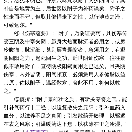
矣，然犹未明也。仲景八味丸以附子为少阴向导，其
补自是地黄为主，后世因以附子为补药误矣。附子之
性走而不守，但取其健悍走下之性，以行地黄之滞，
可致远尔。"
④《伤寒蕴要》："附子，乃阴证要药，凡伤寒传
变三阴及中寒夹阴，虽身大热而脉沉者必用之，或厥
冷腹痛，脉沉细，甚则唇青囊缩者，急须用之，有退
阴回阳之力，起死回生之功。近世阴证伤寒，往往疑
似不敢用附子，直待阴极阳竭而用之已迟矣。且夹阴
伤寒，内外皆阴，阳气顿衰，必须急用人参健脉以益
其原，佐以附子，温经散寒，舍此不用，将何以救
之。"
⑤虞抟："附子禀雄壮之质，有斩关夺将之气，能
引补气药行十二经，以追复散失之元阳；引补血药入
血分，以滋养不足之真阴；引发散药开腠理，以驱逐
在表之风寒；引温暖药达下焦，以祛除在里之冷湿。"