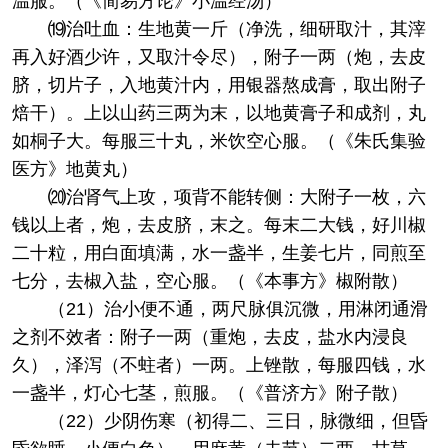
温服。（《简易方论》小温经汤）
⒆治吐血：生地黄一斤（净洗，细研取汁，其滓
再入好酒少许，又取汁令尽），附子一两（炮，去皮
脐，切片子，入地黄汁内，用银器熬成膏，取出附子
焙干）。上以山药三两为末，以地黄膏子和成剂，丸
如桐子大。每服三十丸，米饮空心服。（《朱氏集验
医方》地黄丸）
⒇治肾气上攻，项背不能转侧：大附子一枚，六
钱以上者，炮，去皮脐，末之。每末二大钱，好川椒
二十粒，用白面填满，水一盏半，生姜七片，同煎至
七分，去椒入盐，空心服。（《本事方》椒附散）
（21）治小便不通，两尺脉俱沉微，用淋闭通滑
之剂不效者：附子一两（重炮，去皮，盐水内浸良
久），泽泻（不蛀者）一两。上锉散，每服四钱，水
一盏半，灯心七茎，煎服。（《普济方》附子散）
（22）少阴伤寒（初得二、三日，脉微细，但昏