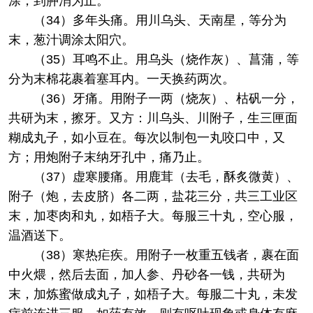
涂，到肿消为止。
（34）多年头痛。用川乌头、天南星，等分为
末，葱汁调涂太阳穴。
（35）耳鸣不止。用乌头（烧作灰）、菖蒲，等
分为末棉花裹着塞耳内。一天换药两次。
（36）牙痛。用附子一两（烧灰）、枯矾一分，
共研为末，擦牙。又方：川乌头、川附子，生三匣面
糊成丸子，如小豆在。每次以制包一丸咬口中，又
方；用炮附子末纳牙孔中，痛乃止。
（37）虚寒腰痛。用鹿茸（去毛，酥炙微黄）、
附子（炮，去皮脐）各二两，盐花三分，共三工业区
末，加枣肉和丸，如梧子大。每服三十丸，空心服，
温酒送下。
（38）寒热疟疾。用附子一枚重五钱者，裹在面
中火煨，然后去面，加人参、丹砂各一钱，共研为
末，加炼蜜做成丸子，如梧子大。每服二十丸，未发