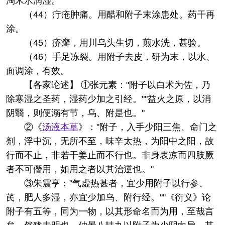
淘米水润湿。
（44）疔疮肿痛。用醋和附子末涂患处。药干再
涂。
（45）疥癣，用川乌头生切，煎水洗，甚验。
（46）手足冻裂。用附子去皮，研为末，以水、
面调涂，有效。
【各家论述】 ①张元素："附子以白术为佐，乃
除寒湿之圣药，湿药少加之引经。""益火之原，以消
阴翳，则便溺有节，乌、附是也。"
②《
汤液本草
》："附子，入手少阳三焦、命门之
剂，浮中沉，无所不至，味辛太热，为阳中之阳，故
行而不止，非若干姜止而不行也。非身表凉而四肢厥
者不可僭用，如用之者以其治逆也。"
③朱震亨："气虚热甚者，宜少用附子以行参、
芪，肥人多湿，亦宜少加乌、附行经。""《衍义》论
附子有五等，同为一物，以其形命名而为用，至哉言