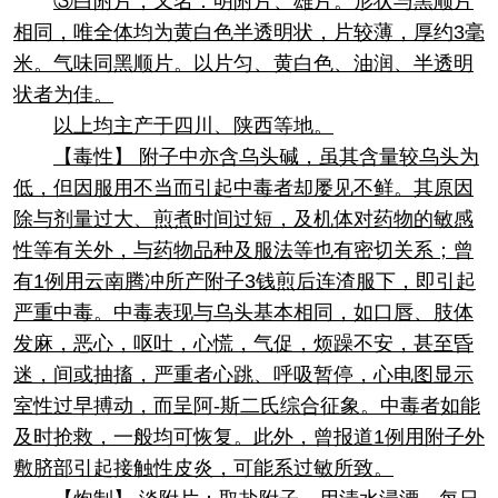
③白附片，又名：明附片、雄片。形状与黑顺片
相同，唯全体均为黄白色半透明状，片较薄，厚约3毫
米。气味同黑顺片。以片匀、黄白色、油润、半透明
状者为佳。
以上均主产于四川、陕西等地。
【毒性】 附子中亦含乌头碱，虽其含量较乌头为
低，但因服用不当而引起中毒者却屡见不鲜。其原因
除与剂量过大、煎煮时间过短，及机体对药物的敏感
性等有关外，与药物品种及服法等也有密切关系；曾
有1例用云南腾冲所产附子3钱煎后连渣服下，即引起
严重中毒。中毒表现与乌头基本相同，如口唇、肢体
发麻，恶心，呕吐，心慌，气促，烦躁不安，甚至昏
迷，间或抽搐，严重者心跳、呼吸暂停，心电图显示
室性过早搏动，而呈阿-斯二氏综合征象。中毒者如能
及时抢救，一般均可恢复。此外，曾报道1例用附子外
敷脐部引起接触性皮炎，可能系过敏所致。