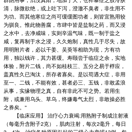
群阴用事，汩没真阳，地加于天；仓猝暴症之肢冷肤
清，脉微欲绝，或上吐下泻，澄澈不臭者，非生用不
为功。而其他寒症之尚可缓缓图功者，则皆宜熟用较
为驯良。惟此物善腐，市肆中皆是盐制之药，而又浸
之水中，去净咸味，实则辛温气味，既一制于盐之
咸，复再制于水之浸，久久炮制，真性几于尽失，故
用明附片者，必以干姜、吴萸等相助为现，方有功
用，独以钱许，其力甚缓。寿颐尝于临症之余，实地
体验，附片二钱，尚不如桂枝三、五分之易于桴应，
盖真性久已淘汰，所存者寡矣。是以苟遇大症，非用
至一、二钱，不能有效，甚者必三、五钱，非敢孟浪
从事，实缘物理之真，自有非此不可之势。若用生
附，或兼用乌头、草乌，终嫌毒气太烈，非敢操必胜
之券矣。"
【临床应用】 治疗心力衰竭:用熟附子制成注射液
（每毫升含附子2克），肌肉注射，每次2毫升，每日