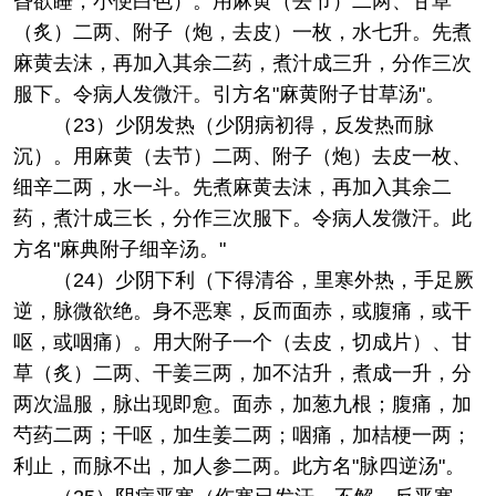
昏欲睡，小便白色）。用麻黄（去节）二两、甘草
（炙）二两、附子（炮，去皮）一枚，水七升。先煮
麻黄去沫，再加入其余二药，煮汁成三升，分作三次
服下。令病人发微汗。引方名"麻黄附子甘草汤"。
（23）少阴发热（少阴病初得，反发热而脉
沉）。用麻黄（去节）二两、附子（炮）去皮一枚、
细辛二两，水一斗。先煮麻黄去沫，再加入其余二
药，煮汁成三长，分作三次服下。令病人发微汗。此
方名"麻典附子细辛汤。"
（24）少阴下利（下得清谷，里寒外热，手足厥
逆，脉微欲绝。身不恶寒，反而面赤，或腹痛，或干
呕，或咽痛）。用大附子一个（去皮，切成片）、甘
草（炙）二两、干姜三两，加不沽升，煮成一升，分
两次温服，脉出现即愈。面赤，加葱九根；腹痛，加
芍药二两；干呕，加生姜二两；咽痛，加桔梗一两；
利止，而脉不出，加人参二两。此方名"脉四逆汤"。