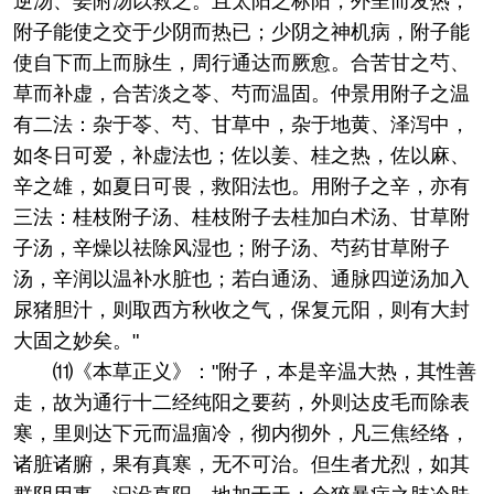
逆汤、姜附汤以救之。且太阳之标阳，外呈而发热，
附子能使之交于少阴而热已；少阴之神机病，附子能
使自下而上而脉生，周行通达而厥愈。合苦甘之芍、
草而补虚，合苦淡之苓、芍而温固。仲景用附子之温
有二法：杂于苓、芍、甘草中，杂于地黄、泽泻中，
如冬日可爱，补虚法也；佐以姜、桂之热，佐以麻、
辛之雄，如夏日可畏，救阳法也。用附子之辛，亦有
三法：桂枝附子汤、桂枝附子去桂加白术汤、甘草附
子汤，辛燥以祛除风湿也；附子汤、芍药甘草附子
汤，辛润以温补水脏也；若白通汤、通脉四逆汤加入
尿猪胆汁，则取西方秋收之气，保复元阳，则有大封
大固之妙矣。"
⑾《本草正义》："附子，本是辛温大热，其性善
走，故为通行十二经纯阳之要药，外则达皮毛而除表
寒，里则达下元而温痼冷，彻内彻外，凡三焦经络，
诸脏诸腑，果有真寒，无不可治。但生者尤烈，如其