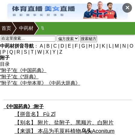
✕
首页
中药材
\
\
搜索秘方
中药材拼音导航
：
A
|
B
|
C
|
D
|
E
|
F
|
G
|
H
|
J
|
K
|
L
|
M
|
N
|
O
|
P
|
Q
|
R
|
S
|
T
|
W
|
X
|
Y
|
Z
附子
目录
“附子”在《中国药典》
“附子”在《*辞典》
“附子”在《中华本草》《中药大辞典》
《中国药典》:附子
【拼音名】 Fù Zǐ
【别名】 附片、盐附子、黑顺片、白附片
【来源】 本品为毛茛科植物
乌头
Aconitum