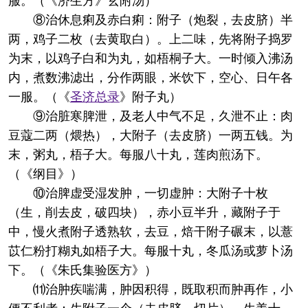
服。（《济生方》玄附汤）
⑧治休息痢及赤白痢：附子（炮裂，去皮脐）半
两，鸡子二枚（去黄取白）。上二味，先将附子捣罗
为末，以鸡子白和为丸，如梧桐子大。一时倾入沸汤
内，煮数沸滤出，分作两眼，米饮下，空心、日午各
一服。（《
圣济总录
》附子丸）
⑨治脏寒脾泄，及老人中气不足，久泄不止：肉
豆蔻二两（煨热），大附子（去皮脐）一两五钱。为
末，粥丸，梧子大。每服八十丸，莲肉煎汤下。
（《纲目》）
⑩治脾虚受湿发肿，一切虚肿：大附子十枚
（生，削去皮，破四块），赤小豆半升，藏附子于
中，慢火煮附子透熟软，去豆，焙干附子碾末，以薏
苡仁粉打糊丸如梧子大。每服十丸，冬瓜汤或萝卜汤
下。（《朱氏集验医方》）
⑾治肿疾喘满，肿因积得，既取积而肿再作，小