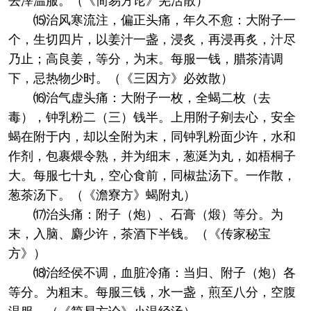
去滓温服。（《简易方论》羌活散）
⒂治风寒流注，偏正头痛，年久不愈：大附子一
个，生切四片，以姜汁一盏，浸炙，再浸再炙，汁尽
乃止；高良姜，等分，为末。每服一钱，腊茶清调
下，忌热物少时。（《三因方》必效散）
⒃治气虚头痛：大附子一枚，全蝎二枚（去
毒），钟乳粉二（三）钱半。上用附子剜去心，安全
蝎在附于内，却以全附为末，同钟乳粉面少许，水和
作剂，包裹煨令熟，并为细末，葱涎为丸，如梧桐子
大。每服七十丸，空心食前，同椒盐汤下。一作散，
葱茶汤下。（《澹寮方》蝎附丸）
⒄治头痛：附子（炮）、石膏（煅）等分。为
末，入脑、麝少许，茶酒下半钱。（《传家秘宝
方》）
⒅治经侯不调，血脏冷痛：当归、附子（炮）各
等分。为粗末。每服三钱，水一盏，煎至八分，空腹