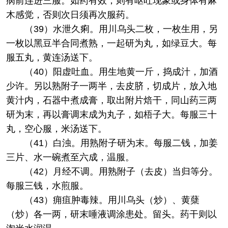
病前连进三服。如药有效，则有呕吐现象或身体有麻
木感觉，否则次日须再次服药。
（39）水泄久痢。用川乌头二枚，一枚生用，另
一枚以黑豆半合同煮熟，一起研为丸，如绿豆大。每
服五丸，黄连汤送下。
（40）阳虚吐血。用生地黄一斤，捣成汁，加酒
少许。另以熟附子一两半，去皮脐，切成片，放入地
黄汁内，石器中煮成膏，取出附片焙干，同山药三两
研为末，再以膏调末成为丸子，如梧子大。每服三十
丸，空心服，米汤送下。
（41）白浊。用熟附子研为末。每服二钱，加姜
三片、水一碗煮至六成，温服。
（42）月经不调。用熟附子（去皮）当归等分。
每服三钱，水煎服。
（43）痈疽肿毒辣。用川乌头（炒）、黄蘖
（炒）各一两，研末唾液调涂患处。留头。药干则以