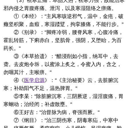
（3）祛寒止痛：本品大热，祛寒力强，故能治寒
邪内侵之胃腹疼痛、泄泻，以及寒湿阻络之痹痛。
①《本经》："主风寒咳逆邪气，温中，金疮，破
癥坚积聚，血瘕，寒湿踒躄，拘挛膝痛，不能行步。"
②《别录》："脚疼冷弱，腰脊风寒，心腹冷痛，
霍乱转筋，下痢赤白，坚肌骨，强阴，又堕眙，为百
药长。"
③《本草拾遗》："醋浸削如小指，纳耳中，去
聋。去皮炮令坼，以蜜涂上炙之，令蜜入内，含之，
勿咽其汁，主喉痹。"
④《
医学启源
》："《主治秘要》云，去脏腑沉
寒；补助阳气不足，温热脾胃。"
⑤李杲："除脏腑沉寒，三阴厥逆，湿淫腹痛，胃
寒蛔动；治经闭；补虚散壅。"
⑥王好古："治督脉为病，脊强而厥。"
⑦《纲目》："治三阴伤寒，阴毒寒疝，中寒中