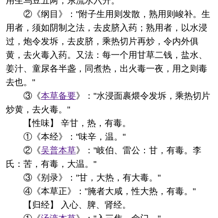
用生乌豆五两，东流水六升。"
②《纲目》："附子生用则发散，熟用则峻补。生
用者，须如阴制之法，去皮脐入药；熟用者，以水浸
过，炮令发坼，去皮脐，乘热切片再炒，令内外俱
黄，去火毒入药。又法：每一个用甘草二钱，盐水、
姜汁、童尿各半盏，同煮热，出火毒一夜，用之则毒
去也。"
③《
本草备要
》："水浸面裹煨令发坼，乘热切片
炒黄，去火毒。"
【性味】 辛甘，热，有毒。
①《本经》："味辛，温。"
②《
吴普本草
》："岐伯、雷公：甘，有毒。李
氏：苦，有毒，大温。"
③《别录》："甘，大热，有大毒。"
④《本草正》："腌者大咸，性大热，有毒。"
【归经】 入心、脾、肾经。