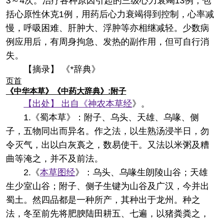
3～4次。治疗各种原因引起的三级心力衰竭13例，包
括心原性休克1例，用药后心力衰竭得到控制，心率减
慢，呼吸困难、肝肿大、浮肿等亦相继减轻。少数病
例应用后，有周身拘急、发热的副作用，但可自行消
失。
【摘录】 《*辞典》
页首
《中华本草》《中药大辞典》:附子
【出处】 出自《
神农本草经
》。
1.《蜀本草》：附子、乌头、天雄、乌喙、侧
子，五物同出而异名。作之法，以生熟汤浸半日，勿
令灭气，出以白灰裛之，数易使干。又法以米粥及糟
曲等淹之，并不及前法。
2.《
本草图经
》：乌头、乌喙生朗陵山谷；天雄
生少室山谷；附子、侧子生键为山谷及广汉，今并出
蜀土。然四品都是一种所产，其种出于龙州。种之
法，冬至前先将肥腴陆田耕五、七遍，以猪粪粪之，