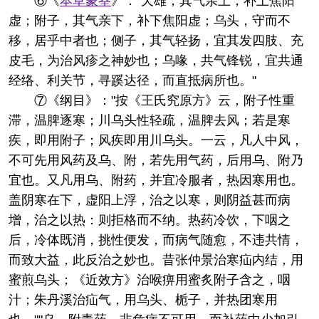
⑥《
本草蒙筌
》："天雄，其气亲上，补上焦阳
虚；附子，其气亲下，补下焦阳虚；乌头，守而不
移，居乎中者也；侧子，其气轻扬，宜其发四肢、充
皮毛，为治风疹之神妙也；乌喙，共气锋锐，宜共通
经络、利关节，寻蹊达径，而直抵病所也。"
⑦《纲目》："按《王氏究原方》云，附子性重
滞，温脾逐寒；川乌头性轻疏，温脾去风；若是寒
疾，即用附子；风疾即用川乌头。一云，凡人中风，
不可先用风药及乌、附，若先用气药，后用乌、附乃
宜也。又凡用乌、附药，并宜冷服者，热因寒用也。
盖阴寒在下，虚阳上浮，治之以寒，则阴益甚而病
增，治之以热：则拒格而不纳。热药冷饮，下咽之
后，冷体既消，挑性便发，而病气随愈，不违共情，
而致大益，此反治之妙也。昔张仲景治寒疝内结，用
蜜煎乌头；《近效方》治喉痹用蜜炙附子含之，咽
汁；朱丹溪治疝气，用乌头、栀子，并热团寒用