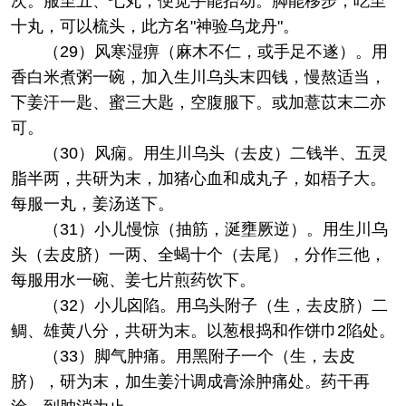
次。服至五、七丸，便觉手能抬动。脚能移步，吃至
十丸，可以梳头，此方名"神验乌龙丹"。
（29）风寒湿痹（麻木不仁，或手足不遂）。用
香白米煮粥一碗，加入生川乌头末四钱，慢熬适当，
下姜汗一匙、蜜三大匙，空腹服下。或加薏苡末二亦
可。
（30）风痫。用生川乌头（去皮）二钱半、五灵
脂半两，共研为末，加猪心血和成丸子，如梧子大。
每服一丸，姜汤送下。
（31）小儿慢惊（抽筋，涎壅厥逆）。用生川乌
头（去皮脐）一两、全蝎十个（去尾），分作三他，
每服用水一碗、姜七片煎药饮下。
（32）小儿囟陷。用乌头附子（生，去皮脐）二
鲷、雄黄八分，共研为末。以葱根捣和作饼巾2陷处。
（33）脚气肿痛。用黑附子一个（生，去皮
脐），研为末，加生姜汁调成膏涂肿痛处。药干再