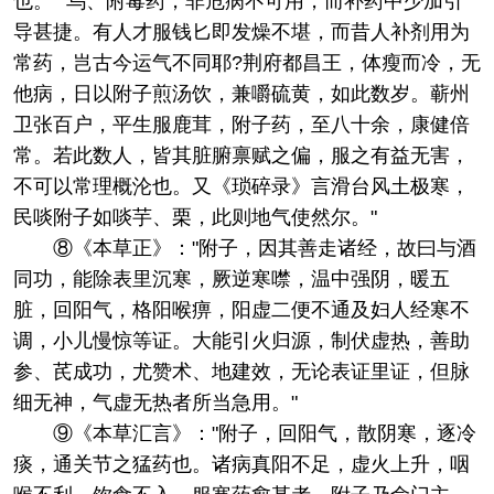
也。""乌、附毒药，非危病不可用，而补药中少加引
导甚捷。有人才服钱匕即发燥不堪，而昔人补剂用为
常药，岂古今运气不同耶?荆府都昌王，体瘦而冷，无
他病，日以附子煎汤饮，兼嚼硫黄，如此数岁。蕲州
卫张百户，平生服鹿茸，附子药，至八十余，康健倍
常。若此数人，皆其脏腑禀赋之偏，服之有益无害，
不可以常理概沦也。又《琐碎录》言滑台风土极寒，
民啖附子如啖芋、栗，此则地气使然尔。"
⑧《本草正》："附子，因其善走诸经，故曰与酒
同功，能除表里沉寒，厥逆寒噤，温中强阴，暖五
脏，回阳气，格阳喉痹，阳虚二便不通及妇人经寒不
调，小儿慢惊等证。大能引火归源，制伏虚热，善助
参、芪成功，尤赞术、地建效，无论表证里证，但脉
细无神，气虚无热者所当急用。"
⑨《本草汇言》："附子，回阳气，散阴寒，逐冷
痰，通关节之猛药也。诸病真阳不足，虚火上升，咽