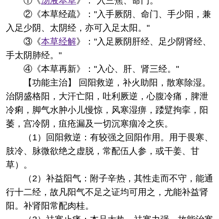
①《
汤液本草
》："入三焦、命门。"
②《本草经疏》："入手厥阴、命门、手少阳，兼
入足少阴、太阴经，亦可入足太阳。"
③《
本草经解
》："入足厥阴肝经、足少阴肾经、
手太阴肺经。"
④《本草再新》："入心、肝、肾三经。"
【功能主治】 回阳救逆，补火助阳，散寒除湿。
治阴盛格阳，大汗亡阳，吐利厥逆，心腹冷痛，脾泄
冷痢，脚气水肿小儿慢惊，风寒湿痹，踒躄拘挛，阳
萎，宫冷阴，疽疮漏及一切沉寒痼冷之疾。
（1）回阳救逆：有较强之回阳作用。用于畏寒、
肢冷、脉微欲绝之虚脱，常配伍人参，或干姜、甘
草）。
（2）补益阳气：附子辛热，其性走而不守，能通
行十二经，故凡阳气不足之证均可用之，尤能补益肾
阳。补肾阳常配肉桂。