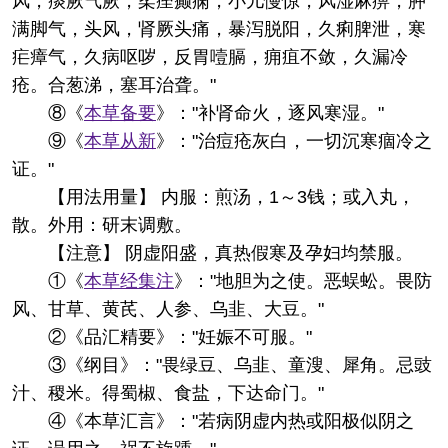
风，痰厥气厥，柔痓癫痫，小儿慢惊，风湿麻痹，肿
满脚气，头风，肾厥头痛，暴泻脱阳，久痢脾泄，寒
疟瘴气，久病呕哕，反胃噎膈，痈疽不敛，久漏冷
疮。合葱涕，塞耳治聋。"
⑧《
本草备要
》："补肾命火，逐风寒湿。"
⑨《
本草从新
》："治痘疮灰白，一切沉寒痼冷之
证。"
【用法用量】 内服：煎汤，1～3钱；或入丸，
散。外用：研末调敷。
【注意】 阴虚阳盛，真热假寒及孕妇均禁服。
①《
本草经集注
》："地胆为之使。恶蜈蚣。畏防
风、甘草、黄芪、人参、乌韭、大豆。"
②《品汇精要》："妊娠不可服。"
③《纲目》："畏绿豆、乌韭、童溲、犀角。忌豉
汁、稷米。得蜀椒、食盐，下达命门。"
④《本草汇言》："若病阴虚内热或阳极似阴之