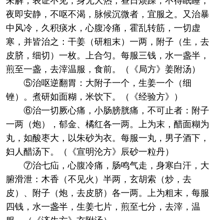
未解，表证不见，身无大热，昼日烦躁，不得眠睡，
夜即安静，不呕不渴，脉候沉微者，宜服之。又治暴
中风冷，久积痰水，心腹冷痛，霍乱转筋，一切虚
寒，并皆治之：干姜（研粗末）一两，附子（生，去
皮脐，细切）一枚。上合匀。每服三钱，水一盏半，
煎至一盏，去滓温服，食前。（《局方》姜附汤）
⑤治呕逆翻胃：大附子一个，生姜一个（细
锉）。煮研如面糊，米饮下。（《经验方》）
⑥治一切厥心痛，小肠膀胱痛，不可止者：附子
一两（炮），郁金、橘红各一两。上为末，醋面糊为
丸，如酸枣大，以朱砂为衣。每服一丸，男子酒下，
妇人醋汤下。（《宣明沦方》辰砂一粒丹）
⑦治七疝，心腹冷痛，肠鸣气走，身寒白汗，大
腑滑泄：木香（不见火）半两，玄胡索（炒，去
皮）、附子（炮，去皮脐）各一两。上为粗末，每服
四钱，水一盏半，生姜七片，煎至七分，去滓，温