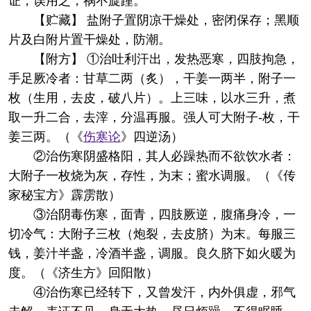
证，误用之，祸不旋踵。"
【贮藏】 盐附子置阴凉干燥处，密闭保存；黑顺
片及白附片置干燥处，防潮。
【附方】 ①治吐利汗出，发热恶寒，四肢拘急，
手足厥冷者：甘草二两（炙），干姜一两半，附子一
枚（生用，去皮，破八片）。上三味，以水三升，煮
取一升二合，去滓，分温再服。强人可大附子-枚，干
姜三两。（《
伤寒论
》四逆汤）
②治伤寒阴盛格阳，其人必躁热而不欲饮水者：
大附子一枚烧为灰，存性，为末；蜜水调服。（《传
家秘宝方》霹雳散）
③治阴毒伤寒，面青，四肢厥逆，腹痛身冷，一
切冷气：大附子三枚（炮裂，去皮脐）为末。每服三
钱，姜汁半盏，冷酒半盏，调服。良久脐下如火暖为
度。（《济生方》回阳散）
④治伤寒已经转下，又曾发汗，内外俱虚，邪气