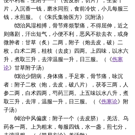
便不利者：生附子一个（去皮脐，切片），生姜十
片，入沉香一钱，磨水同煎，食前冷饮，小儿每服三
钱，水煎服。（《朱氏集验医方》沉附汤）
⑿治风湿相搏，骨节疼烦掣痛，不得屈伸，近之
则痛剧，汗出短气，小便不利，恶风不欲去衣，或身
微肿者：甘草（炙）二两，附子（炮去皮，破）二
枚，白术二两，桂枝（去皮）四两。上四味，以水六
升，煮取三升，去滓温服一升，日三服。（《
伤寒
论
》甘草附子汤）
⒀治少阴病，身体痛，手足寒，骨节痛，咏沉
者：附子二枚（炮，去皮，破八片），茯苓三两，人
参二两，白术四两，芍药三两。上五味以水八升，煮
取三升，去滓，温服一升，日三服。（《
伤寒论
》附
子汤）
⒁治中风偏废：附子一个（去皮脐），羌活、乌
药各一两。上为粗末，每服四钱，水一盏，煎七分，