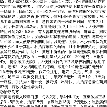
肠，成人每次100～200毫升，每日1～2次。慢性菌痢肠粘膜有
实质性病理改变者，可在乙状结肠镜的帮助下将黄连粉直接喷射
于肠壁上，隔日1次，3～5次为一疗程。黄连对菌痢的远期疗效
亦称良好，如复发再服仍有效，但对阿米巴痢疾疗效较逊，对小
儿中毒型菌痢亦堪应用。急性菌痢的平均退热时间，短者为21
小时，长者约为3.2天，腹痛消失时间为1.5～5.9天，大便培养
转阴时间为3～5.8天。有人曾将黄连与碘胺药物、链霉素、痢疾
噬菌体作疗效对比，发现临床症状改善的速度，黄连组与其他三
组相等，而大便培养转阴时间，以黄连组为快。不少作者认为黄
连至少不亚于其他几种治疗痢疾的药物，且不象碘胺类药、氯霉
素等易有副作用。此外，黄连中所含的生物碱黄连碱对痢疾杆菌
具有良好的抗菌效力，一般用量成人为100～200毫克，日服3～
4次，待临床症状消失，大便性状转为正常及培养转阴后改用半
量，连续2～3次培养阴性后停药。或用0.1％黄连素液1毫升加
1％普鲁卡因液1毫升，作穴位注射。选穴：关元，气海，天
枢，足三里（双侧交替注射），每穴0.5毫升，每天1次，7天为
一疗程。手法为：进针慢，推药慢，出针快。共治疗急慢性菌痢
87例，疗效以急性者为好。
②治疗伤寒
用黄连粉装入胶囊口服，每次2克，每4小时1次，直至体温正常
后3～5日为止。治疗15例，临床治愈13例，2例无效；治愈病例
完全退热之平均天数为5.6天。2例伤寒复发病人在用各种抗菌素