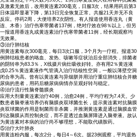
及激素无效后，改用黄连素200毫克，日服3次，结果用药后第3
日体温即显著下降，第13日完全恢复正常。共服21天并无不良
反应。停药2周，大便培养2次阴性。有人报道使用香连丸（黄
连、木香）治疗伤寒带菌者137例，绝对疗效在98％以上，但另
一报道用香连丸或黄连素治疗伤寒带菌者11例，经长期观察均
无效果。
③治疗肺结核
用黄连素每次300毫克，每日3次口服，3个月为一疗程。报道30
例肺结核患者的咯血、发热、咳嗽等症状治后全部消失，排菌者
的阴转串为83.3％，X线摄片病灶吸收好转。亦有用2％黄连液
戊0.25％黄连素液作气管滴入治疗结核性空洞，一般以薄壁空洞
闭合率为高。曾有以黄连素与异烟胼并用治疗重症肺结核合并糖
尿病的患者，用药后糖尿病病情亦呈观好转与稳定。
④治疗流行性脑脊髓膜炎
应用大剂量黄连素治疗40例，治愈24例，平均疗程为7.4天。少
数患者脑脊液培养仍有脑膜炎双球菌生长，提示黄连素对抗脑膜
炎双球菌的作用是制菌而非杀菌，并推测黄连素是通过脑膜血管
到达脑膜从而控制炎症，而不是透过血脑屏障进入脑脊液。故认
为黄连素对本病的治疗尚不够理想，不能取代磺胺药。
⑤治疗大叶肺炎
用黄连粉内服，每次2分，每日4～6次。据23例观察，平均退热