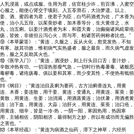
人乳浸蒸，或点或服。生用为君，佐官桂少许，煎百沸，入蜜空
心服之，能使心肾交于顷刻。入五苓滑石，大治梦遗。以上、
姜、酒、蜜四者为君，使君子为臣，白芍药酒煮为佐，广木香为
使，治小儿五疳。以茱萸炒者，加木香等分，生大黄倍之，水
丸，治五痢。以姜汁酒煮者为末，和霞天膏，治癫痫诸风眩晕疮
疡，皆效，非彼但云泻心火，而与芩、柏诸苦药例称者比也。"
⑨《本草蒙筌》："黄连，久服之，反从火化，愈觉发热，不知
有寒。故其功效，惟初病气实热盛者，服之最良，而久病气虚发
热，服之又反助其火也。"
⑩《医学入门》："黄连，酒浸炒，则上行头目口舌；姜汁炒，
辛散冲热有功。一切湿热形瘦气急，一切时行热毒暑毒、诸般恶
毒秽毒，诸疮疡毒。俱以姜和其寒，而少变其性，不使热有牴牾
也。"
⑾《纲目》："黄连治目及痢为要药，古方治痢香连丸，用黄
连、木香；姜连散，用干姜、黄连；变通丸，用黄连、茱萸；姜
黄散，用黄连、生姜；治消渴，用酒蒸黄连；治伏暑，用酒煮黄
连；治下血，用黄连、大蒜；治肝火，用黄连、茱萸；治口疮，
用黄连、细辛，皆是一冷-热，一阴一阳，寒因热用，热因寒
用，主辅相佐，阴阳相济，最得制方之妙，所以有成功而无偏胜
之害也。"
⑿《本草经疏》："黄连为病酒之仙药，滞下之神草，六经所