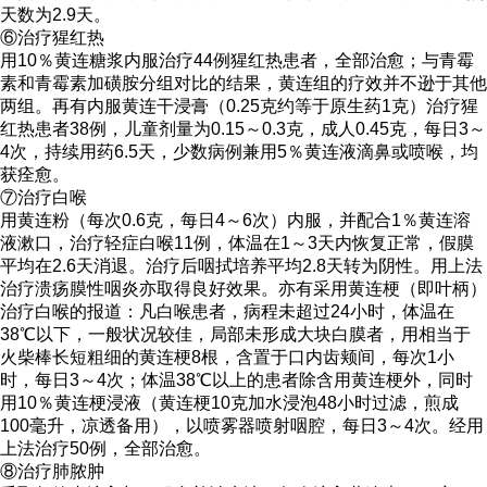
天数为2.9天。
⑥治疗猩红热
用10％黄连糖浆内服治疗44例猩红热患者，全部治愈；与青霉
素和青霉素加磺胺分组对比的结果，黄连组的疗效并不逊于其他
两组。再有内服黄连干浸膏（0.25克约等于原生药1克）治疗猩
红热患者38例，儿童剂量为0.15～0.3克，成人0.45克，每日3～
4次，持续用药6.5天，少数病例兼用5％黄连液滴鼻或喷喉，均
获痊愈。
⑦治疗白喉
用黄连粉（每次0.6克，每日4～6次）内服，并配合1％黄连溶
液漱口，治疗轻症白喉11例，体温在1～3天内恢复正常，假膜
平均在2.6天消退。治疗后咽拭培养平均2.8天转为阴性。用上法
治疗溃疡膜性咽炎亦取得良好效果。亦有采用黄连梗（即叶柄）
治疗白喉的报道：凡白喉患者，病程未超过24小时，体温在
38℃以下，一般状况较佳，局部未形成大块白膜者，用相当于
火柴棒长短粗细的黄连梗8根，含置于口内齿颊间，每次1小
时，每日3～4次；体温38℃以上的患者除含用黄连梗外，同时
用10％黄连梗浸液（黄连梗10克加水浸泡48小时过滤，煎成
100毫升，凉透备用），以喷雾器喷射咽腔，每日3～4次。经用
上法治疗50例，全部治愈。
⑧治疗肺脓肿