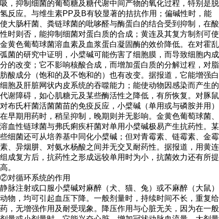
吸，抑制细菌的葡萄糖及糖代谢中间产物的氧化过程，特别是脱
氢反应。与维生素PP及B有较显著的拮抗作用；偏碱性时，能
使大肠杆菌、粪链球菌的吡哆醛与酶蛋白的结合受到抑制，在酸
性时则否，能抑制细菌对蛋白质的合成；黄连及其复方制剂可使
金黄色葡萄球菌溶血素及血浆蛋白凝固酶的效价降低。在对霍乱
弧菌的研究中证明，小檗碱可能伤害了细胞膜，而导致细胞内成
分的改变；它不影响核酸合成，而增加蛋白质的分解过程，对脂
肪酸成分（饱和的及不饱和的）也有改变。据报道，它能增强白
细胞及肝脏网状内皮系统的吞噬能力；能使动物因感染而产生的
代谢障碍，如心肌糖元及某些酶活性之降低，有所恢复。对豚鼠
对布氏杆菌活菌菌苗的免疫反应，小檗碱（单用或与磷胺并用）
在早期用药时，稍呈抑制，晚期则并无影响。金黄色葡萄球菌、
溶血性链球菌与弗氏痢疾杆菌对单用小檗碱极易产生抗药性。某
些细菌还可从培养基中同化小檗碱；但对青霉素、链霉素、金霉
素、异烟肼、对氨水杨酸之间并无交叉耐药性。据报道，用黄连
组成复方后，抗药性之形成远较单用时为小，抗菌效力还有所提
高。
②对循环系统的作用
静脉注射或口服小檗碱对麻醉（犬、猫、兔）或不麻醉（大鼠）
动物，均可引起血压下降。一般剂量时，持续时间不长，重复给
药，无增强作用及耐受现象。降压作用与心脏无关，因为在一般
剂量或小剂量时，它能兴奋心脏，增加冠状动脉血流量，大剂量