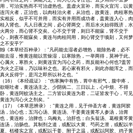
用，可治实热而不可治虚热也。盖虚火宜补，而实火宜泻，以黄
连泻火者，正治也，以肉桂治火者，从治也，故黄连、肉桂寒热
实相反，似乎不可并用，而实有并用而成功者，盖黄连入心，肉
桂入肾也。凡人日夜之间，必心肾两交，而后水火始得既济，水
火两分，而心肾不交矣。心不交于肾，则日不能寐，肾不交于
心，则夜不能寐矣，黄连与肉桂同用，则心肾交于顷刻，又何梦
之不安乎?"
⒂《本草经百种录》："凡药能去湿者必增热，能除热者，必不
能去湿，惟黄连能以苦燥湿，以寒除热，一举两得，莫神于此。
心属火，寒胜火，则黄连宜为泻心之药，而反能补心何也?盖苦
为火之正味，乃以味补之也。若心家有邪火，则此亦能浑之，而
真火反得宁，是泻之即所以补之也。"
（16）《本经疏证》："伤寒胸中有热，胃中有邪气，腹中疼，
欲呕吐者，黄连汤主之。少阴病二、三日以上，心中烦、不得
卧，黄连阿蚊汤主之。二方皆以黄连为君，二证皆发于心，可见
黄连为泻心火之剂矣。"
（17）《本草思辨录》："黄连之用，见于仲圣方者，黄连阿胶
汤，治心也；五泻心汤、黄连汤、干姜黄连黄芩人参汤，治胃
也，黄连粉，治脾也；乌梅丸，治肝也；白头翁汤、葛根黄芩黄
连汤，治肠也。其制剂之道，或配以大黄、芍药之泄，或配以半
夏、栝楼实之宣，或配以干姜、附于之温，或配以阿胶、鸡子黄