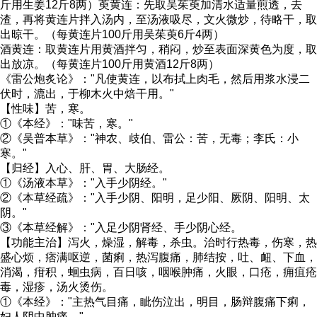
斤用生姜12斤8两）萸黄连：先取吴茱萸加清水适量煎透，去
渣，再将黄连片拌入汤内，至汤液吸尽，文火微炒，待略干，取
出晾干。（每黄连片100斤用吴茱萸6斤4两）
酒黄连：取黄连片用黄酒拌匀，稍闷，炒至表面深黄色为度，取
出放凉。（每黄连片100斤用黄酒12斤8两）
《雷公炮炙论》："凡使黄连，以布拭上肉毛，然后用浆水浸二
伏时，漉出，于柳木火中焙干用。"
【性味】苦，寒。
①《本经》："味苦，寒。"
②《吴普本草》："神农、歧伯、雷公：苦，无毒；李氏：小
寒。"
【归经】入心、肝、胃、大肠经。
①《汤液本草》："入手少阴经。"
②《本草经疏》："入手少阴、阳明，足少阳、厥阴、阳明、太
阴。"
③《本草经解》："入足少阴肾经、手少阴心经。
【功能主治】泻火，燥湿，解毒，杀虫。治时行热毒，伤寒，热
盛心烦，痞满呕逆，菌痢，热泻腹痛，肺结按，吐、衄、下血，
消渴，疳积，蛔虫病，百日咳，咽喉肿痛，火眼，口疮，痈疽疮
毒，湿疹，汤火烫伤。
①《本经》："主热气目痛，眦伤泣出，明目，肠辩腹痛下痢，
妇人阴中肿痛。"