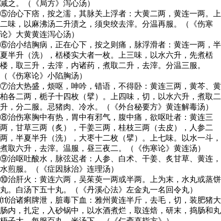
减之。（《局方》泻心汤）
⑤治心下痞，按之濡，其脉关上浮者：大黄二两，黄连一两。上
二味，以麻沸汤二升渍之，须臾绞去滓。分温再服。（《伤寒
论》大黄黄连泻心汤）
⑥治小结胸病，正在心下，按之则痛，脉浮滑者：黄连一两，半
夏半升（洗），栝楼实大者一枚。上三味，以水六升，先煮栝
楼，取三升，去滓，内诸药，煮取二升，去滓。分温三服。
（《伤寒论》小陷胸汤）
⑦治大热盛，烦呕，呻吟，错语，不得卧：黄连三两，黄芩、黄
柏各二两，栀子十四枚（擘）。上四味，切，以水六升，煮取二
升，分二服。忌猪肉、冷水。（《外台秘要方》黄连解毒汤）
⑧治伤寒胸中有热，胃中有邪气，腹中痛，欲呕吐者：黄连三
两，甘草三两（炙），干姜三两，桂枝三两（去皮），人参二
两，半夏半升（洗），大枣十二枚（擘）。上七味。以水一斗，
煮取六升，去滓。温服，昼三夜二。（《伤寒论》黄连汤）
⑨治呕吐酸水，脉弦迟者：人参、白术、干姜、炙甘草、黄连，
水煎服。（《症因脉治》连理汤）
⑩治肝火：黄连六两，吴茱萸一两或半两。上为末，水丸或蒸饼
丸。白汤下五十丸。（《丹溪心法》左金丸一名回令丸）
⑾治诸痢牌泄，脏毒下血：雅州黄连半斤，去毛，切，装肥猪大
肠内，扎定，入砂锅中，以水酒煮烂，取连焙，研末，捣肠和丸
梧子大。每服百丸，米汤下。（《仁斋直指方》）