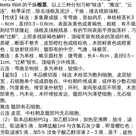
teeta Wall.的干燥
根茎
。以上三种分别习称“味连”、“雅连”、“云
连”。秋季采挖，除去须根及泥沙，干燥，撞去残留须根。
【性状】味连：多集聚成簇，常弯曲，形如鸡爪，单枝根茎长3
～6cm，直径0.3～0.8cm。表面灰黄色或黄褐色，粗糙，有不规
则结节状隆起、须根及须根残基，有的节间表面平滑如茎杆，习
称“过桥”。上部多残留褐色鳞叶，顶端常留有残余的茎或叶柄。
质硬，断面不整齐，皮部橙红色或暗棕色，木部鲜黄色或橙黄
色，呈放射状排列，髓部有的中空。气微，味极苦。
雅连：多为单枝，略呈圆柱形，微弯曲，长4～8cm，直径0.5～
1cm。“过桥”较长。顶端有少许残茎。
云连：弯曲呈钩状，多为单枝，较细小。
【鉴别】（1） 本品横切面：味连 木栓层为数列细胞。皮层较
宽，石细胞单个或成群散在。中柱鞘纤维成束，或伴有少数石细
胞，均显黄色。维管束外韧型，环列。束间形成层不明显。木质
部黄色，均木化，木纤维较发达。髓部均为薄壁细胞，无石细
胞。
雅连 髓部有石细胞。
云连 皮层、中柱鞘及髓部均无石细胞。
（2） 取本品粗粉约1g，加乙醇10ml，加热至沸腾，放冷，滤
过。取滤液5 滴，加稀盐酸1ml 与含氯石灰少量，即显樱红色；
另取滤液5 滴，加5％ 没食子酸乙醇溶液 2～3 滴，蒸干，趁热