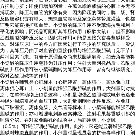
方抑制心脏；即使再增加剂量，在离体蟾蜍或猫的心脏上亦无停
搏现象。降压与血管的扩张有关，因为降压的同时，脾、肠、肾
及四肢容积皆有增大，蟾蜍血管灌流及家兔寓体肾脏灌流，也都
证明它能直接扩张血管。小檗碱的降压作用不受苯海拉明和利血
平化的影响；阿托品可阻断其降压作用（麻醉大鼠），但不影响
乙酰胆碱的降压反应；因此其作用可能是直接兴奋毒蕈碱样受
体。对降压原理中的各方面因素进行了不少的研究以后，一般认
为，其降压乃由于对血管的直接作用与增强乙酰胆碱（见下节）
两种因素而来。有若干原理至今尚未获圆满解释，如麦角毒能将
小檗碱的降压作用翻转为升压作用；注射大量阿托品后，乙酰胆
碱的升压作用可被小檗碱翻转为降压作用等，皆有待继续研究。
③对乙酰胆碱等的作用
小檗碱在哺乳类心脏标本（心肺装置、离体猫心、离体兔心耳、
离体猫心耳）上，小剂量能增强乙酰胆碱的作用，大剂量则对抗
之，在整体动物上也是这样，小剂量增强乙酰胆碱或电刺激迷走
神经外周端引起的血压下降，大剂量则削弱此种反应。在兔耳、
蛙下肢灌流、离体兔肠、支气管等标本上，小檗碱都能增强乙酰
胆碱的作用；亦可增强电刺激鼓索神经、注射毛果芸香碱引起的
唾液分泌。在对家兔瞳孔的试验中，局部用药，小檗碱
（0.5％）可增强乙酰胆碱的作用。此外，它还能显著增强乙酰
胆碱对蛙腹直肌的作用，小剂量时呈现显著的抗箭毒样作用，剂