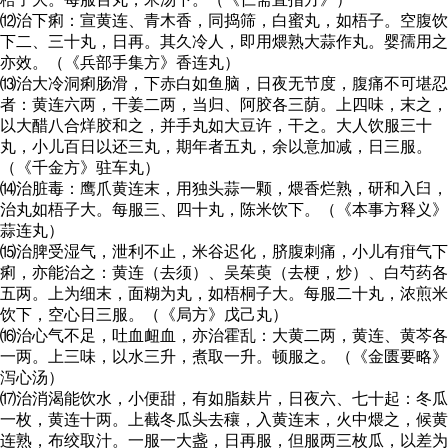
⑿治下痢：宣黄连、青木香，同捣筛，白蜜丸，如梧子。空腹饮
下二、三十丸，日再。其久冷人，即用煨熟大蒜作丸。婴孺用之
亦效。（《兵部手集方》香连丸）
⒀治大冷洞痢肠滑，下赤白如鱼脑，日夜无节度，腹痛不可堪忍
者：黄连六两，干姜二两，当归、阿胶各三荫。上四味，末之，
以大醋八合烊胶和之，并手丸如大豆许，干之。大人饮服三十
丸，小儿百日以还三丸，期年者五丸，余以意加减，日三服。
（《千金方》驻车丸）
⒁治脏毒：鹰爪黄连末，用独头蒜一颗，煨香烂熟，研和入臼，
治丸如梧子大。每服三、四十丸，陈米饮下。（《本事方释义》
蒜连丸）
⒂治脾受湿气，泄利不止，米谷迟化，脐腹刺痛，小儿有疳气下
痢，亦能治之：黄连（去须）、吴茱萸（去梗，炒）、白芍药各
五两。上为细末，面糊为丸，如梧桐子大。每服二十丸，浓煎米
饮下，空心日三服。（《局方》戊己丸）
⒃治心气不足，吐血衄血，亦治霍乱：大黄二两，黄连、黄芩各
一两。上三味，以水三升，煮取一升。顿服之。（《金匮要略》
泻心汤）
⒄治消渴能饮水，小便甜，有如脂麸片，日夜六、七十起：冬瓜
一枚，黄连十两。上截冬瓜头去穰，入黄连末，火中煨之，候黄
连熟，布绞取汁。一服一大盏，日再服，但服两三枚瓜，以差为