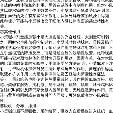
合成的中间体羧胺的利用。尽管在试管中有制癌作用，但对小鼠
艾氏腹水癌的治疗作用效果不佳。小檗碱对小鼠遭受Coγ-射线
照射而致的死亡有某些保护作用，从体外酵母菌的试验中得知，
此种保护可能与小檗碱改变了细胞内微粒体表面的某些特性有
关。
⑦其他作用
小檗碱小剂量能加强小鼠大脑皮层的兴奋过程，大剂量可削弱
之；同时它也能加强抑制过程。小檗碱对颈动脉体、骨髓及肠管
的化学感受器有兴奋作用；颈动脉注射与静脉注射本药不同，不
是引起恒定的降压反应，而是引起血压的波动性改变。此种现象
可能与它对颈动脉体的反射性升压作用这一因素有关。在对大鼠
的巴豆油肉芽囊的实验中，用组织学的方法证明，小檗碱皮下注
射，可帮助机体加强对炎症病灶形成屏障的作用。黄连的甲醇提
取液有抗炎作用（大鼠足踝浮肿法及巴豆油肉芽囊性炎症法
等），局部给药也能使肉芽肿重量减轻，其作用近似保泰松。据
称小檗碱有解热、抗利尿、局部麻醉、镇静、镇痛、延长戊巴比
妥睡眠时间以及降低家兔眼内压等作用，无雌性激素样作用。黄
连与萱草根同时或在较短时间内同服，可降低后者对小鼠的毒
性。
⑧吸收、分布、排泄
小檗碱口服不易吸收。肠外给药，吸收入血后迅速进入组织，血