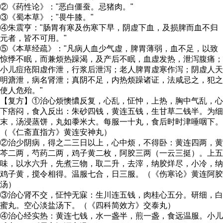
②《药性论》："恶白僵蚕。忌猪肉。"
③《蜀本草》；"畏牛膝。"
④朱震亨："肠胃有寒及伤寒下早，阴虚下血，及损脾而血不归
元者，皆不可用。"
⑤《本草经疏》："凡病人血少气虚，脾胃薄弱，血不足，以致
惊悸不眠，而兼烦热躁渴，及产后不眠，血虚发热，泄泻腹痛；
小儿痘疮阳虚作泄，行浆后泄泻；老人脾胃虚寒作泻；阴虚人天
明溏泄，病名肾泄；真阴不足，内热烦躁诸证，法咸忌之，犯之
使人危殆。"
【复方】①治心烦懊憹反复，心乱，怔忡，上热，胸中气乱，心
下痞闷，食入反出：朱砂四钱，黄连五钱，生甘草二钱半。为细
末，汤浸蒸饼，丸如黍米大。每服一十丸，食后时时津唾咽下。
（《仁斋直指方》黄连安神丸）
②治少阴病，得之二三日以上，心中烦，不得卧：黄连四两，黄
芩二两，芍药二两，鸡子黄二枚，阿胶三两（一云三挺）。上五
味，以水六升，先煮三物，取二升，去滓，纳胶烊尽，小冷，纳
鸡子黄，搅令相得。温服七合，日三服。（《伤寒论》黄连阿胶
汤）
③治心肾不交，怔忡无寐：生川连五钱，肉桂心五分。研细，白
蜜丸。空心淡盐汤下。（《四科简效方》交泰丸）
④治心经实热：黄连七钱，水一盏半，煎一盏，食远温服。小儿