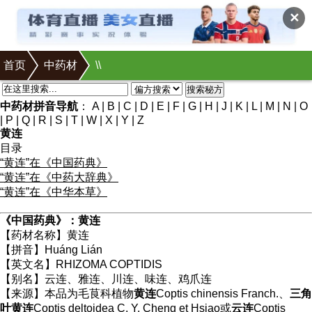
✕
首页
中药材
\
\
搜索秘方
中药材拼音导航
：
A
|
B
|
C
|
D
|
E
|
F
|
G
|
H
|
J
|
K
|
L
|
M
|
N
|
O
|
P
|
Q
|
R
|
S
|
T
|
W
|
X
|
Y
|
Z
黄连
目录
“黄连”在《中国药典》
“黄连”在《中药大辞典》
“黄连”在《中华本草》
《中国药典》：黄连
【药材名称】黄连
【拼音】Huánɡ Lián
【英文名】RHIZOMA COPTIDIS
【别名】云连、雅连、川连、味连、鸡爪连
【来源】本品为毛茛科植物
黄连
Coptis chinensis Franch.、
三角
叶黄连
Coptis deltoidea C. Y. Cheng et Hsiao或
云连
Coptis