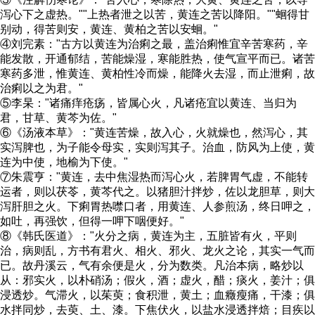
泻心下之虚热。""上热者泄之以苦，黄连之苦以降阳。""蛔得甘
别动，得苦则安，黄连、黄柏之苦以安蛔。"
④刘完素："古方以黄连为治痢之最，盖治痢惟宜辛苦寒药，辛
能发散，开通郁结，苦能燥湿，寒能胜热，使气宣平而已。诸苦
寒药多泄，惟黄连、黄柏性冷而燥，能降火去湿，而止泄痢，故
治痢以之为君。"
⑤李杲："诸痛痒疮疡，皆属心火，凡诸疮宜以黄连、当归为
君，甘草、黄芩为佐。"
⑥《汤液本草》："黄连苦燥，故入心，火就燥也，然泻心，其
实泻脾也，为子能令母实，实则泻其子。治血，防风为上使，黄
连为中使，地榆为下使。"
⑦朱震亨："黄连，去中焦湿热而泻心火，若脾胃气虚，不能转
运者，则以茯苓，黄芩代之。以猪胆汁拌炒，佐以龙胆草，则大
泻肝胆之火。下痢胃热噤口者，用黄连、人参煎汤，终日呷之，
如吐，再强饮，但得一呷下咽便好。"
⑧《韩氏医道》："火分之病，黄连为主，五脏皆有火，平则
治，病则乱，方书有君火、相火、邪火、龙火之论，其实一气而
已。故丹溪云，气有余便是火，分为数类。凡治本病，略炒以
从：邪实火，以朴硝汤；假火，酒；虚火，醋；痰火，姜汁；俱
浸透炒。气滞火，以茱萸；食积泄，黄土；血癥瘦痛，干漆；俱
水拌同炒，去萸、土、漆。下焦伏火，以盐水浸透拌焙；目疾以