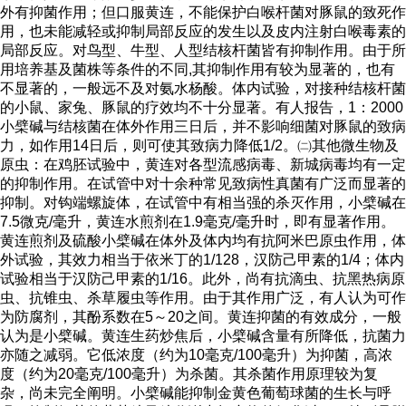
外有抑菌作用；但口服黄连，不能保护白喉杆菌对豚鼠的致死作
用，也未能减轻或抑制局部反应的发生以及皮内注射白喉毒素的
局部反应。对鸟型、牛型、人型结核杆菌皆有抑制作用。由于所
用培养基及菌株等条件的不同,其抑制作用有较为显著的，也有
不显著的，一般远不及对氨水杨酸。体内试验，对接种结核杆菌
的小鼠、家兔、豚鼠的疗效均不十分显著。有人报告，1：2000
小檗碱与结核菌在体外作用三日后，并不影响细菌对豚鼠的致病
力，如作用14日后，则可使其致病力降低1/2。㈡其他微生物及
原虫：在鸡胚试验中，黄连对各型流感病毒、新城病毒均有一定
的抑制作用。在试管中对十余种常见致病性真菌有广泛而显著的
抑制。对钩端螺旋体，在试管中有相当强的杀灭作用，小檗碱在
7.5微克/毫升，黄连水煎剂在1.9毫克/毫升时，即有显著作用。
黄连煎剂及硫酸小檗碱在体外及体内均有抗阿米巴原虫作用，体
外试验，其效力相当于依米丁的1/128，汉防己甲素的1/4；体内
试验相当于汉防己甲素的1/16。此外，尚有抗滴虫、抗黑热病原
虫、抗锥虫、杀草履虫等作用。由于其作用广泛，有人认为可作
为防腐剂，其酚系数在5～20之间。黄连抑菌的有效成分，一般
认为是小檗碱。黄连生药炒焦后，小檗碱含量有所降低，抗菌力
亦随之减弱。它低浓度（约为10毫克/100毫升）为抑菌，高浓
度（约为20毫克/100毫升）为杀菌。其杀菌作用原理较为复
杂，尚未完全阐明。小檗碱能抑制金黄色葡萄球菌的生长与呼