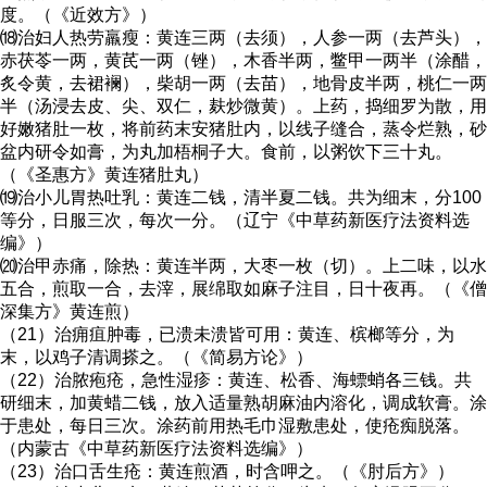
度。（《近效方》）
⒅治妇人热劳羸瘦：黄连三两（去须），人参一两（去芦头），
赤茯苓一两，黄芪一两（锉），木香半两，鳖甲一两半（涂醋，
炙令黄，去裙襕），柴胡一两（去苗），地骨皮半两，桃仁一两
半（汤浸去皮、尖、双仁，麸炒微黄）。上药，捣细罗为散，用
好嫩猪肚一枚，将前药末安猪肚内，以线子缝合，蒸令烂熟，砂
盆内研令如膏，为丸加梧桐子大。食前，以粥饮下三十丸。
（《圣惠方》黄连猪肚丸）
⒆治小儿胃热吐乳：黄连二钱，清半夏二钱。共为细末，分100
等分，日服三次，每次一分。（辽宁《中草药新医疗法资料选
编》）
⒇治甲赤痛，除热：黄连半两，大枣一枚（切）。上二味，以水
五合，煎取一合，去滓，展绵取如麻子注目，日十夜再。（《僧
深集方》黄连煎）
（21）治痈疽肿毒，已溃未溃皆可用：黄连、槟榔等分，为
末，以鸡子清调搽之。（《简易方论》）
（22）治脓疱疮，急性湿疹：黄连、松香、海螵蛸各三钱。共
研细末，加黄蜡二钱，放入适量熟胡麻油内溶化，调成软膏。涂
于患处，每日三次。涂药前用热毛巾湿敷患处，使疮痴脱落。
（内蒙古《中草药新医疗法资料选编》）
（23）治口舌生疮：黄连煎酒，时含呷之。（《肘后方》）