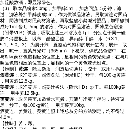
加硫酸数滴，即显深绿色。
（3） 取本品粉末50mg，加甲醇5ml ，加热回流15分钟，滤
过，滤液补加甲醇使成5ml，作为供试品溶液。另取黄连对照药
材，同法制成对照药材溶液。再取盐酸小檗碱对照品，加甲醇制
成每1ml 含0。5mg 的溶液，作为对照品溶液。照薄层色谱法
（附录Ⅵ B）试验，吸取上述三种溶液各1μl，分别点于同一硅
胶Ｇ薄层板上，以苯－醋酸乙酯－异丙醇-甲醇－水（6:3:1。
5:1。5:0。3） 为展开剂，置氨蒸气饱和的展开缸内，展开，取
出，晾干，置紫外光灯（365nm） 下检视。供试品色谱中，在
与对照药材色谱相应的位置上，显相同的黄色荧光斑点；在与对
照品色谱相应的位置上，显相同的一个黄色荧光斑点。
【炮制】
黄连
：除去杂质，润透后切薄片，晾干，或用时捣碎。
酒黄连
：取净黄连，照酒炙法（附录Ⅱ D）炒干。每100kg黄连
，用黄酒12.5kg。
姜黄连
：取净黄连，照姜汁炙法（附录Ⅱ D）炒干。每100kg黄
连 ，用生姜12.5kg。
萸黄连
：取吴茱萸加适量水煎煮，煎液与净黄连拌匀，待液吸
尽，炒干。每100kg黄连 ，用吴茱萸10kg。
酒黄连、姜黄连、萸黄连照上述总灰分的方法测定，均不得过
4.0％。
【性味】苦，寒。