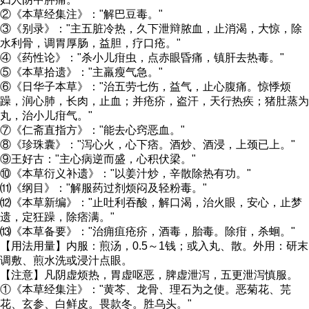
②《本草经集注》："解巴豆毒。"
③《别录》："主五脏冷热，久下泄辩脓血，止消渴，大惊，除
水利骨，调胃厚肠，益胆，疗口疮。"
④《药性论》："杀小儿疳虫，点赤眼昏痛，镇肝去热毒。"
⑤《本草拾遗》："主羸瘦气急。"
⑥《日华子本草》："治五劳七伤，益气，止心腹痛。惊悸烦
躁，润心肺，长肉，止血；并疮疥，盗汗，天行热疾；猪肚蒸为
丸，治小儿疳气。"
⑦《仁斋直指方》："能去心窍恶血。"
⑧《珍珠囊》："泻心火，心下痞。酒炒、酒浸，上颈已上。"
⑨王好古："主心病逆而盛，心积伏梁。"
⑩《本草衍义补遗》："以姜汁炒，辛散除热有功。"
⑾《纲目》："解服药过剂烦闷及轻粉毒。"
⑿《本草新编》："止吐利吞酸，解口渴，治火眼，安心，止梦
遗，定狂躁，除痞满。"
⒀《本草备要》："治痈疽疮疥，酒毒，胎毒。除疳，杀蛔。"
【用法用量】内服：煎汤，0.5～1钱；或入丸、散。外用：研末
调敷、煎水洗或浸汁点眼。
【注意】凡阴虚烦热，胃虚呕恶，脾虚泄泻，五更泄泻慎服。
①《本草经集注》："黄芩、龙骨、理石为之使。恶菊花、芫
花、玄参、白鲜皮。畏款冬。胜乌头。"