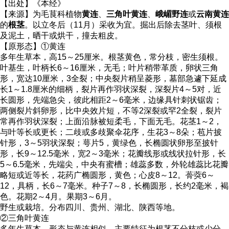
【出处】《本经》
【来源】为毛茛科植物
黄连
、
三角叶黄连
、
峨嵋野连
或
云南黄连
的
根茎
。以立冬后（11月）采收为宜。掘出后除去茎叶、须根
及泥土，晒干或烘干，撞去粗皮。
【原形态】①黄连
多年生草本，高15～25厘米。根茎黄色，常分枝，密生须根。
叶基生，叶柄长6～16厘米，无毛；叶片稍带革质，卵状三角
形，宽达10厘米，3全裂；中央裂片稍呈菱形，墓部急遽下延成
长1～1.8厘米的细柄，裂片再作羽状深裂，深裂片4～5对，近
长圆形，先端急尖，彼此相距2～6毫米，边缘具针刺状锯齿；
两侧裂片斜卵形，比中央效片短，不等2深裂或罕2全裂，裂片
常再作羽状深裂；上面沿脉被短柔毛，下面无毛。花茎1～2，
与叶等长或更长；二歧或多歧聚伞花序，生花3～8朵；苞片披
针形，3～5羽状深裂；萼片5，黄绿色，长椭圆状卵形至披针
形，长9～12.5毫米，宽2～3毫米；花瓣线形或线状拉针形，长
5～6.5毫米，先端尖，中央有蜜槽；雄蕊多数，外轮雄蕊比花瓣
略短或近等长，花药广椭圆形，黄色；心皮8～12。蓇葖6～
12，具柄，长6～7毫米。种子7～8，长椭圆形，长约2毫米，褐
色。花期2～4月。果期3～6月。
野生或栽培。分布四川、贵州、湖北、陕西等地。
②三角叶黄连
多年生草本。形态与黄连相似，主要特征为根茎不分枝或少分