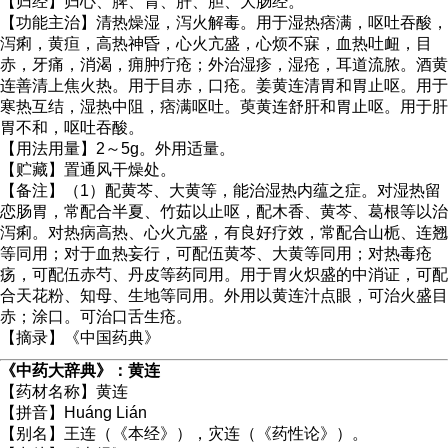
【归经】归心、脾、胃、肝、胆、大肠经。
【功能主治】清热燥湿，泻火解毒。用于湿热痞满，呕吐吞酸，
泻痢，黄疸，高热神昏，心火亢盛，心烦不寐，血热吐衄，目
赤，牙痛，消渴，痈肿疔疮；外治湿疹，湿疮，耳道流脓。酒黄
连善清上焦火热。用于目赤，口疮。姜黄连清胃和胃止呕。用于
寒热互结，湿热中阻，痞满呕吐。萸黄连舒肝和胃止呕。用于肝
胃不和，呕吐吞酸。
【用法用量】2～5g。外用适量。
【贮藏】置通风干燥处。
【备注】（1）配黄芩、大黄等，能治湿热内蕴之症。对湿热留
恋肠胃，常配合半夏、竹茹以止呕，配木香、黄芩、葛根等以治
泻痢。对热病高热、心火亢盛，有良好疗效，常配合山栀、连翘
等同用；对于血热妄行，可配伍黄芩、大黄等同用；对热毒疮
疡，可配伍赤芍、丹皮等药同用。用于胃火炽盛的中消证，可配
合天花粉、知母、生地等同用。外用以黄连汁点眼，可治火盛目
赤；涂口。可治口舌生疮。
【摘录】《中国药典》
《中药大辞典》：黄连
【药材名称】黄连
【拼音】Huánɡ Lián
【别名】王连（《本经》），灾连（《药性论》）。