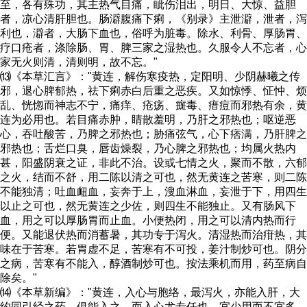
至，各有殊功，其主热气目痛，眦伤泪出，明日、大惊、益胆
者，凉心清肝胆也。肠澼腹痛下痢，《别录》主泄澼，泄者，泻
利也，澼者，大肠下血也，俗呼为脏毒。除水、利骨、厚肠胃、
疗口疮者，涤除肠、胃、脾三家之湿热也。久服令人不忘者，心
家无火则清，清则明，故不忘。"
⒀《本草汇言》："黄连，解伤寒疫热，定阳明、少阴赫曦之传
邪，退心脾郁热，祛下痢赤白后重之恶疾。又如惊悸、怔忡、烦
乱、恍惚而神志不宁，痛痒、疮疡、癍毒、瘄痘而邪热有余，黄
连为必用也。若目痛赤肿，睛散羞明，乃肝之邪热也；呕逆恶
心，吞吐酸苦，乃脾之邪热也；胁痛弦气，心下痞满，乃肝脾之
邪热也；舌烂口臭，唇齿燥裂，乃心脾之邪热也；均属火热内
甚，阳盛阴衰之证，非此不治。设或七情之火，聚而不散，六郁
之火，结而不舒，用二陈以清之可也，然无黄连之苦寒，则二陈
不能独清；吐血衄血，妄奔于上，溲血淋血，妄泄于下，用四生
以止之可也，然无黄连之少佐，则四生不能独止。又有肠风下
血，用之可以厚肠胃而止血。小便热闭，用之可以清内热而行
便。又能退伏热而消蓄暑，其功专于泻火。清湿热而治疳热，其
味在于苦寒。若胃虚不足，苦寒有不可投，姜汁制炒可也。阴分
之病，苦寒有不能入，醇酒制炒可也。按法乘机而用，药至病自
除矣。"
⒁《本草新编》："黄连，入心与胞络，最泻火，亦能入肝，大
约同引经之药，俱能入之，而入心尤专任也。宜少用而不宜多