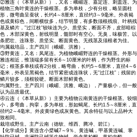
②雅连（《本草从新》），又名：峨嵋连、嘉定连、刺盖连。为
植物三角叶黄连的干燥根茎。多为单枝，少有分枝，略呈圆柱
形，微弯曲呈蚕状，长约4～8厘米，直径约3～9毫米。外表褐
色或黄棕色，间断横纹多，结节明显，有多数须根残痕、叶柄残
基及鳞片，"过江枝"较味连为少。质坚实，断面不齐，皮部暗棕
色，木部深黄色，射线明显，髓部时有空心。无臭，味极苦。以
条肥壮、连珠形、质坚实、断面黄色、无残茎及须根者为佳。
均属栽培品，主产四川（峨嵋、洪雅）。
③野黄连，又名：凤尾连。为植物峨嵋野连的干燥根茎。外形与
雅连相近，惟顶端多留有长6～10厘米的叶柄，作为野生的标
记；根茎多单枝或有2分枝，略弯曲，长约5～6厘米，直径4～6
毫米，外表呈黑褐色，结节紧密成连珠状，无"过江枝"；残留的
鳞片较多，须根较硬。断面木部鲜黄色。
均属野生。主产四川（峨嵋、洪雅、峨边），产量极小，但一般
认为品质最优。
④云连（《本草从新》）主要为植物云南黄连的干燥根茎。较细
小，多弯曲，拘挛，多为单枝，形如蝎尾。长约1.5～8厘米，直
径约2～4毫米。外皮黄绿色或灰黄色。其余特征与以上品种大
致相同。
栽培或野生。主产云南（德钦、维西、腾冲、碧江）。
【化学成分】黄连含小檗碱7～9％、黄连碱，甲基黄连碱、掌
叶防已碱、非洲防己碱等生物碱，尚含黄柏酮、黄柏内酯。