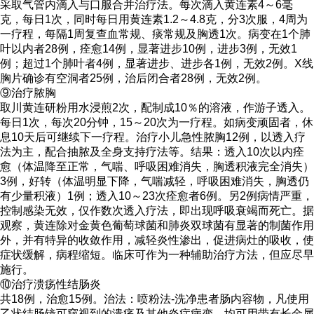
采取气管内滴入与口服合并治疗法。每次滴入黄连素4～6毫
克，每日1次，同时每日用黄连素1.2～4.8克，分3次服，4周为
一疗程，每隔1周复查血常规、痰常规及胸透1次。病变在1个肺
叶以内者28例，痊愈14例，显著进步10例，进步3例，无效1
例；超过1个肺叶者4例，显著进步、进步各1例，无效2例。X线
胸片确诊有空洞者25例，治后闭合者28例，无效2例。
⑨治疗脓胸
取川黄连研粉用水浸煎2次，配制成10％的溶液，作游子透入。
每日1次，每次20分钟，15～20次为一疗程。如病变顽固者，休
息10天后可继续下一疗程。治疗小儿急性脓胸12例，以透入疗
法为主，配合抽脓及全身支持疗法等。结果：透入10次以内痊
愈（体温降至正常，气喘、呼吸困难消失，胸透积液完全消失）
3例，好转（体温明显下降，气喘减轻，呼吸困难消失，胸透仍
有少量积液）1例；透入10～23次痊愈者6例。另2例病情严重，
控制感染无效，仅作数次透入疗法，即出现呼吸衰竭而死亡。据
观察，黄连除对金黄色葡萄球菌和肺炎双球菌有显著的制菌作用
外，并有特异的收敛作用，减轻炎性渗出，促进病灶的吸收，使
症状缓解，病程缩短。临床可作为一种辅助治疗方法，但应尽早
施行。
⑩治疗溃疡性结肠炎
共18例，治愈15例。治法：喷粉法-洗净患者肠内容物，凡使用
乙状结肠镜可窥视到的溃疡及其他炎症病变，均可用带有长金属