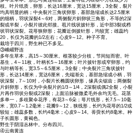
枝。叶片纸质，卵形，长达16厘米，宽达15厘米，3全裂，裂片
均具明显的柄；中央裂片三角状卵形，基部急缩成长达2.5厘米
的细柄，羽状深裂4～6对，两侧裂片斜卵状三角形，不等的2深
裂或半裂，小裂片彼此邻接。苞片线状披针形，近中部3裂或栉
状羽状深裂。花萼狭卵形；花瓣近倒披针形，均较宽；雄蕊约
20，长仅为花瓣的1/2左右；心皮9～12。种子不育。
栽培于四川，野生种已不多见。
③峨嵋野连
多年生草本，高15～30厘米。根茎较少分枝，节间短而密。叶
基生，4～11枚，叶柄长5～16厘米；叶片披针形或窄卵形，约
与叶柄等长，宽3.5～6.5厘米，3全裂；中央裂片三角状披针
形，长达14厘米，宽达6厘米，先端渐尖，基部急缩成小柄，羽
状深裂，7～10对，小裂片长椭圆状卵形，缘具尖锯齿；两侧裂
片斜卵形，长仅为中央裂片的1/3～1/4，2深裂或偶2全裂，小裂
片再作羽状分裂或2深裂；上面沿脉被微柔毛外余均无毛。花茎
多单一，多歧聚伞花序，有花3～6朵；萼片线形，长7.5～10毫
米，宽0.7～1.2毫米；花瓣9～12，狭线形，长约为花萼的1/2或
较短；雄蕊多数，长约4毫米；心皮9～14。蓇葖长约8毫米。种
子长圆形，黄褐色。
野生于阴湿丛林中。分布四川。
④云南黄连