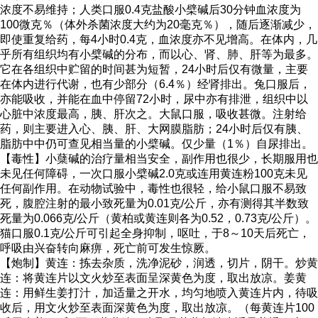
浓度不易维持；人类口服0.4克盐酸小檗碱后30分钟血浓度为
100微克％（体外杀菌浓度大约为20毫克％），随后逐渐减少，
即使重复给药，每4小时0.4克，血浓度亦不见增高。在体内，几
乎所有组织均有小檗碱的分布，而以心、肾、肺、肝等为最多。
它在各组织中贮留的时间甚为短暂，24小时后仅有微量，主要
在体内进行代谢，也有少部分（6.4％）经肾排出。兔口服后，
亦能吸收，并能在血中停留72小时，尿中亦有排泄，组织中以
心脏中浓度最高，胰、肝次之。大鼠口服，吸收甚微。注射给
药，则主要进入心、胰、肝、大网膜脂肪；24小时后仅有胰、
脂肪中中仍可查见相当量的小檗碱。仅少量（1％）自尿排出。
【毒性】小蘖碱的治疗量相当安全，副作用也很少，长期服用也
未见任何障碍，一次口服小檗碱2.0克或连用黄连粉100克未见
任何副作用。在动物试验中，毒性也很轻，给小鼠口服不易致
死，腹腔注射的最小致死量为0.01克/公斤，亦有测得其半数致
死量为0.066克/公斤（黄柏或黄连则各为0.52，0.73克/公斤）。
猫口服0.1克/公斤可引起全身抑制，呕吐，于8～10天后死亡，
呼吸由兴奋转向麻痹，死亡前可发生惊厥。
【炮制】黄连：拣去杂质，洗净泥砂，润透，切片，阴干。炒黄
连：将黄连片以文火炒至表面呈深黄色为度，取出放凉。姜黄
连：用鲜生姜打汁，加适量之开水，均匀地喷入黄连片内，待吸
收后，用文火炒至表面深黄色为度，取出放凉。（每黄连片100