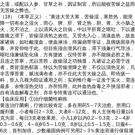
之濡，或配以人参、甘草之补，因证制宜，所以能收苦燥之益而
无苦燥之弊也。"
（18）《本草正义》："黄连大苦大寒，苦燥湿，寒胜热，能泄
降一切有余之湿火，而心、脾、肝、肾之热，胆、胃、大小肠之
火，无不治之。上以清风火之目病，中以平肝胃之呕吐，下以通
腹痛之滞下，皆燥湿清热之效也。又苦先入心，清涤血热，故血
家诸病，如吐衄溲血，便血淋浊，痔漏崩带等证，及痈疡斑疹丹
毒，并皆仰给于此。但目疾须合泄风行血，滞下须兼行气导浊，
呕吐须兼镇坠化痰，方有捷效，仅恃苦寒，亦不能操必胜之券。
且连之苦寒，尤以苦胜，故燥湿之功独显，凡诸证之必需于连
者，类皆湿热郁蒸，恃以为苦燥泄降之资，不仅以清热见长，凡
非舌厚苔黄，腻浊满布者，亦不任此大苦大燥之品。即疮疡一
科，世人几视为阳证通用之药；实则惟疔毒一证发于实火，需连
最多，余惟湿热交结，亦所恒用。此外血热血毒之不挟湿邪者；
自有清血解毒之剂，亦非专恃黄连可以通治也。"
【临床应用】①治疗细菌性痢疾
黄连治疗菌痢，疗效比较肯定，多在用药5～7天治愈。所用口
服剂量，小者每日2～3克，大者8～12克 。有人主张每日量以6
克为宜，每日3克者效果差。小儿1岁以内0.2～0.3克，2～4岁
0.3～0.6克，4～8岁0.5～1.0克，8岁以上0.5～1.5克，日服4～
6次，首剂加倍。少数顽固病例可另用2～3％黄连溶液行保留灌