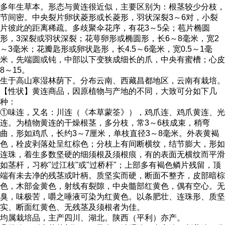
多年生草本。形态与黄连很近似，主要区别为：根茎较少分枝，
节间密。中央裂片卵状菱形或长菱形，羽状深裂3～6对，小裂
片彼此的距离稀疏。多歧聚伞花序，有花3～5朵；苞片椭圆
形，3深裂或羽状深裂；花萼卵形或椭圆形，长6～8毫米，宽2
～3毫米；花瓣匙形或卵状匙形，长4.5～6毫米，宽0.5～1毫
米，先端圆或钝，中部以下变狭成细长的爪，中央有蜜槽；心皮
8～15。
生于高山寒湿林荫下。分布云南、西藏昌都地区，云南有栽培。
【性状】黄连商品，因原植物与产地的不同，大致可分如下几
种：
①味连，又名：川连（《本草蒙筌》），鸡爪连、鸡爪黄连、光
连。为植物黄连的干燥根茎，多分枝，常3～6枝成束，稍弯
曲，形如鸡爪，长约3～7厘米，单枝直径3～8毫米。外表黄褐
色，栓皮剥落处呈红棕色；分枝上有间断横纹，结节膨大，形如
连珠，着生多数坚硬的细须根及须根痕，有的表面无横纹而平滑
如茎杆，习称"过江枝"或"过桥杆"；上部多有褐色鳞片残留，顶
端有未去净的残茎或叶柄。质坚实而硬，断面不整齐，皮部暗棕
色，木部金黄色，射线有裂隙，中央髓部红黄色，偶有空心。无
臭，味极苦，嚼之唾液可染为红黄色。以条肥壮、连珠形、质坚
实、断面红黄色、无残茎及须根者为佳。
均属栽培品，主产四川、湖北。陕西（平利）亦产。