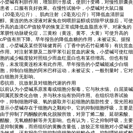
小檗碱有利胆作用，增加胆汁形成，使胆汁变稀，对慢性胆囊炎
患者，口服有良好效果。在慢性试验中，小檗碱对大鼠口服
（20毫克/公斤）、肌肉注射（2毫克/公斤）可降低血清胆甾
醇。黄连的热水浸液对家兔在饲喂胆甾醇或切除甲状腺后，可使
升高的血清C/P值较早的恢复正常或降低血脂质水平。对家兔的
苯肼性动脉硬化症，三黄粉（黄连、黄芩、大黄）可使升高的
c/P值有所下降。早年报告的降低血糖的作用，未被证实。据报
道，小檗碱及某些苦味健胃药（丁香中的石竹萜烯等）有抗贫血
作用。对注射苯肼及二胺甲苯引起贫血的家兔，小檗碱可使红细
胞的减少幅度较对照组少而血红蛋白也有某些增高。但也有报
告，未发现黄连粉末有此作用。早年报告的小檗碱能减少白细
胞，抑制白细胞的阿米巴样运动，未被证实，一般剂量时，它对
白细胞并无影响。
⑥抗癌、抗放射及对细胞代谢的作用
以前认为小檗碱系原浆毒或细胞分裂毒，它与秋水恼、白屈菜碱
同属芪胺类化合物，并与秋水仙有协同作用。在组织培养试验
中，抑制细胞呼吸、氧的摄取并引起细胞的脂肪性变，萤光照相
显示小檗碱存在于细胞内之颗粒中。它的抑制细胞呼吸，主要是
由于抑制了丙酮酸的氧化脱羧所致，对异丁烯二酸、延胡索酸、
醋酸、无氧糖醇解等并无影响。也有认为，它之抑制呼吸，主要
是抑制黄酶，而癌组织的黄酶含量低，故较正常细胞对小檗碱更
为敏感，还有报告它能抑制癌细胞的核酸合成，抑制嘌呤核甙酸