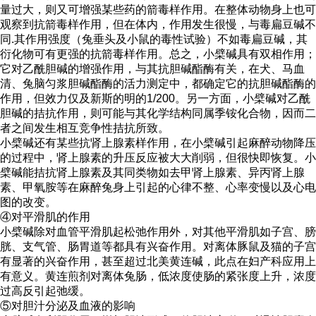
量过大，则又可增强某些药的箭毒样作用。在整体动物身上也可
观察到抗箭毒样作用，但在体内，作用发生很慢，与毒扁豆碱不
同.其作用强度（兔垂头及小鼠的毒性试验）不如毒扁豆碱，其
衍化物可有更强的抗箭毒样作用。总之，小檗碱具有双相作用；
它对乙酰胆碱的增强作用，与其抗胆碱酯酶有关，在犬、马血
清、兔脑匀浆胆碱酯酶的活力测定中，都确定它的抗胆碱酯酶的
作用，但效力仅及新斯的明的1/200。另一方面，小檗碱对乙酰
胆碱的拮抗作用，则可能与其化学结构同属季铵化合物，因而二
者之间发生相互竞争性拮抗所致。
小檗碱还有某些抗肾上腺素样作用，在小檗碱引起麻醉动物降压
的过程中，肾上腺素的升压反应被大大削弱，但很快即恢复。小
檗碱能拮抗肾上腺素及其同类物如去甲肾上腺素、异丙肾上腺
素、甲氧胺等在麻醉兔身上引起的心律不整、心率变慢以及心电
图的改变。
④对平滑肌的作用
小檗碱除对血管平滑肌起松弛作用外，对其他平滑肌如子宫、膀
胱、支气管、肠胃道等都具有兴奋作用。对离体豚鼠及猫的子宫
有显著的兴奋作用，甚至超过北美黄连碱，此点在妇产科应用上
有意义。黄连煎剂对离体兔肠，低浓度使肠的紧张度上升，浓度
过高反引起弛缓。
⑤对胆汁分泌及血液的影响