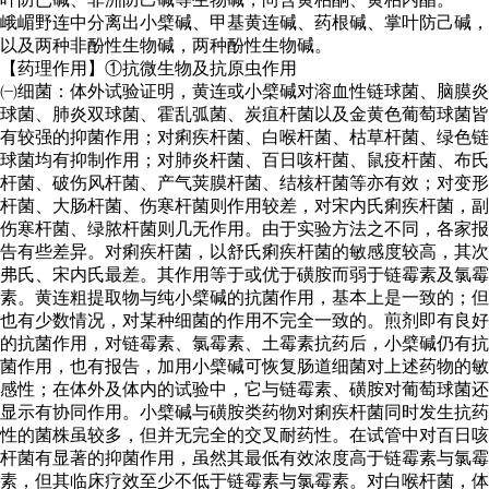
峨嵋野连中分离出小檗碱、甲基黄连碱、药根碱、掌叶防己碱，
以及两种非酚性生物碱，两种酚性生物碱。
【药理作用】①抗微生物及抗原虫作用
㈠细菌：体外试验证明，黄连或小檗碱对溶血性链球菌、脑膜炎
球菌、肺炎双球菌、霍乱弧菌、炭疽杆菌以及金黄色葡萄球菌皆
有较强的抑菌作用；对痢疾杆菌、白喉杆菌、枯草杆菌、绿色链
球菌均有抑制作用；对肺炎杆菌、百日咳杆菌、鼠疫杆菌、布氏
杆菌、破伤风杆菌、产气荚膜杆菌、结核杆菌等亦有效；对变形
杆菌、大肠杆菌、伤寒杆菌则作用较差，对宋内氏痢疾杆菌，副
伤寒杆菌、绿脓杆菌则几无作用。由于实验方法之不同，各家报
告有些差异。对痢疾杆菌，以舒氏痢疾杆菌的敏感度较高，其次
弗氏、宋内氏最差。其作用等于或优于磺胺而弱于链霉素及氯霉
素。黄连粗提取物与纯小檗碱的抗菌作用，基本上是一致的；但
也有少数情况，对某种细菌的作用不完全一致的。煎剂即有良好
的抗菌作用，对链霉素、氯霉素、土霉素抗药后，小檗碱仍有抗
菌作用，也有报告，加用小檗碱可恢复肠道细菌对上述药物的敏
感性；在体外及体内的试验中，它与链霉素、磺胺对葡萄球菌还
显示有协同作用。小檗碱与磺胺类药物对痢疾杆菌同时发生抗药
性的菌株虽较多，但并无完全的交叉耐药性。在试管中对百日咳
杆菌有显著的抑菌作用，虽然其最低有效浓度高于链霉素与氯霉
素，但其临床疗效至少不低于链霉素与氯霉素。对白喉杆菌，体