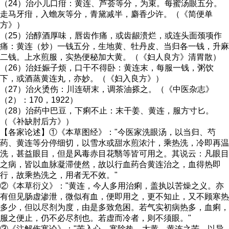
（24）治小儿口疳：黄连、芦荟等分，为束。每蜜汤眼五分。
走马牙疳，入蟾灰等分，青黛减半，麝香少许。（《简便单
方》）
（25）治醇酒厚味，唇齿作痛，或齿龈溃烂，或连头面颈项作
痛：黄连（炒）一钱五分，生地黄、牡丹皮、当归各一钱，升麻
二钱。上水煎服，实热便秘加大黄。（《妇人良方》清胃散）
（26）治妊娠子烦，口干不得卧：黄连末，每服一钱，粥饮
下，或酒蒸黄连丸，亦妙。（《妇入良方》）
（27）治火烫伤：川连研末，调茶油搽之。（《中医杂志》
（2）：170，1922）
（28）治药中巴豆，下痢不止：末干姜、黄连，服方寸匕。
（《补缺肘后方》）
【各家论述】①《本草图经》："今医家洗眼汤，以当归、芍
药、黄连等分停细切，以雪水或甜水煎浓汁，乘热洗，冷即再温
洗，甚益眼目，但是风毒赤目花翳等皆可用之。其说云：凡眼目
之病，皆以血脉凝滞使然，故以行血药合黄连治之，血得热即
行，故乘热洗之，用者无不效。"
②《本草衍义》："黄连，今人多用治痢，盖执以苦燥之义。亦
有但见肠虚渗泄，微似有血，便即用之，更不知止，又不顾寒热
多少，但以尽剂为度，由是多致危困。若气实初病热多，血痢，
服之便止，仍不必尽剂也。若虚而冷者，则不须眼。"
③《注解伤寒论》："苦入心，寒除热，大黄、黄连之苦，以导