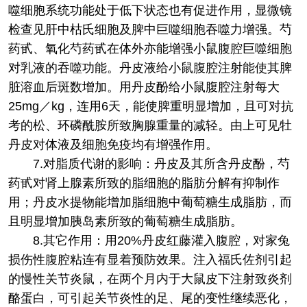
噬细胞系统功能处于低下状态也有促进作用，显微镜
检查见肝中枯氏细胞及脾中巨噬细胞吞噬力增强。芍
药甙、氧化芍药甙在体外亦能增强小鼠腹腔巨噬细胞
对乳液的吞噬功能。丹皮液给小鼠腹腔注射能使其脾
脏溶血后斑数增加。用丹皮酚给小鼠腹腔注射每大
25mg／kg，连用6天，能使脾重明显增加，且可对抗
考的松、环磷酰胺所致胸腺重量的减轻。由上可见牡
丹皮对体液及细胞免疫均有增强作用。
7.对脂质代谢的影响：丹皮及其所含丹皮酚，芍
药甙对肾上腺素所致的脂细胞的脂肪分解有抑制作
用；丹皮水提物能增加脂细胞中葡萄糖生成脂肪，而
且明显增加胰岛素所致的葡萄糖生成脂肪。
8.其它作用：用20%丹皮红藤灌入腹腔，对家兔
损伤性腹腔粘连有显着预防效果。注入福氏佐剂引起
的慢性关节炎鼠，在两个月内于大鼠皮下注射致炎剂
酪蛋白，可引起关节炎性的足、尾的变性继续恶化，