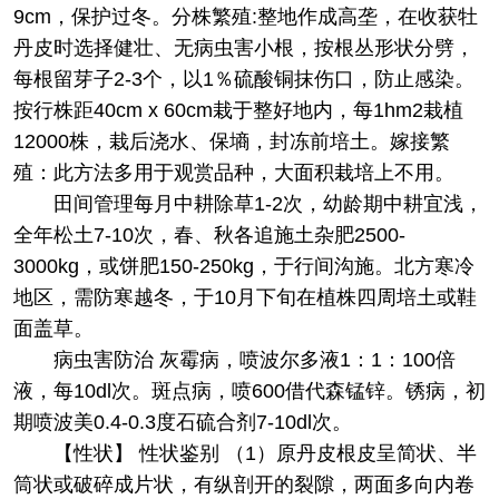
9cm，保护过冬。分株繁殖:整地作成高垄，在收获牡
丹皮时选择健壮、无病虫害小根，按根丛形状分劈，
每根留芽子2-3个，以1％硫酸铜抹伤口，防止感染。
按行株距40cm x 60cm栽于整好地内，每1hm2栽植
12000株，栽后浇水、保墒，封冻前培土。嫁接繁
殖：此方法多用于观赏品种，大面积栽培上不用。
田间管理每月中耕除草1-2次，幼龄期中耕宜浅，
全年松土7-10次，春、秋各追施土杂肥2500-
3000kg，或饼肥150-250kg，于行间沟施。北方寒冷
地区，需防寒越冬，于10月下旬在植株四周培土或鞋
面盖草。
病虫害防治 灰霉病，喷波尔多液1：1：100倍
液，每10dl次。斑点病，喷600借代森锰锌。锈病，初
期喷波美0.4-0.3度石硫合剂7-10dl次。
【性状】 性状鉴别 （1）原丹皮根皮呈简状、半
筒状或破碎成片状，有纵剖开的裂隙，两面多向内卷