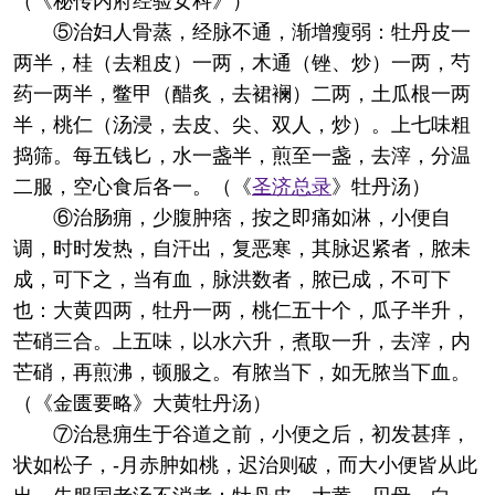
（《秘传内府经验女科》）
⑤治妇人骨蒸，经脉不通，渐增瘦弱：牡丹皮一
两半，桂（去粗皮）一两，木通（锉、炒）一两，芍
药一两半，鳖甲（醋炙，去裙襕）二两，土瓜根一两
半，桃仁（汤浸，去皮、尖、双人，炒）。上七味粗
捣筛。每五钱匕，水一盏半，煎至一盏，去滓，分温
二服，空心食后各一。（《
圣济总录
》牡丹汤）
⑥治肠痈，少腹肿痞，按之即痛如淋，小便自
调，时时发热，自汗出，复恶寒，其脉迟紧者，脓未
成，可下之，当有血，脉洪数者，脓已成，不可下
也：大黄四两，牡丹一两，桃仁五十个，瓜子半升，
芒硝三合。上五味，以水六升，煮取一升，去滓，内
芒硝，再煎沸，顿服之。有脓当下，如无脓当下血。
（《金匮要略》大黄牡丹汤）
⑦治悬痈生于谷道之前，小便之后，初发甚痒，
状如松子，-月赤肿如桃，迟治则破，而大小便皆从此