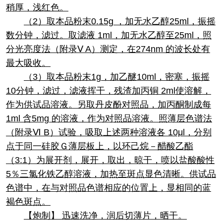
稍厚，浅红色。
（2）取本品粉末0.15g ，加无水乙醇25ml，振摇
数分钟，滤过。取滤液 1ml，加无水乙醇至25ml，照
分光亮度法（附录Ⅴ A）测定，在274nm 的波长处有
最大吸收。
（3）取本品粉末1g，加乙醚10ml，密塞，振摇
10分钟，滤过，滤液挥干，残渣加丙铜 2ml使溶解，
作为供试品溶液。另取丹皮酚对照品，加丙酮制成每
1ml 含5mg 的溶液，作为对照品溶液。照薄层色谱法
（附录Ⅵ B）试验，吸取上述两种溶液各 10μl，分别
点于同一硅胶Ｇ薄层板上，以环己烷－醋酸乙酯
（3:1）为展开剂，展开，取出，晾干，喷以盐酸酸性
5％三氯化铁乙醇溶液，加热至斑点显色清晰。供试品
色谱中，在与对照品色谱相应的位置上，显相同的蓝
褐色斑点。
【炮制】 迅速洗净，润后切薄片，晒干。