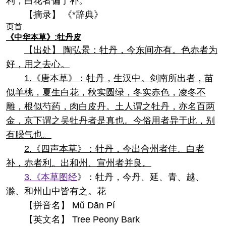
利，白花者偏于补。
【摘录】 《*辞典》
页首
《中华本草》:牡丹皮
【出处】 陶弘景：牡丹，今东间亦有。色赤者为
好，用之去心。
1.《唐本草》：牡丹，生汉中。剑南所出者，苗
似羊桃，夏生白花，秋实圆绿，冬实赤色，凌冬不
雕，根似芍药，肉白皮丹。土人谓之牡丹，亦名百两
金，京下谓之吴牡丹者是真也。今俗用者异于此，别
有臊气也。
2.《四声本草》：牡丹，今出合州者佳。白者
补，赤者利。出和州、宣州者并良。
3.《
本草图经
》：牡丹，今丹、延、青、越、
滁、和州山中皆有之。花
【拼音名】 Mǔ Dān Pí
【英文名】 Tree Peony Bark