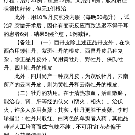
疗程，治疗31例，痊愈12例。又治疗9例，服药后症
状很快好转，但无1例根治。
此外，用10％丹皮煎液内服（每晚50毫升），试
治乳突凿开术后，因伴有变态反应而致迟迟不得干耳
的患者6例，结果5例痊愈，1例减轻。
【备注】 （一）西丹皮除上述正品丹皮外，在陕
西尚用矮牡丹、紫斑牡丹的根皮。西昌丹皮品种复
杂，除正品丹皮外，尚用黄牡丹、野牡丹、保氏牡
丹、四川牡丹的根皮。
此外，四川尚产一种茂丹皮，为茂纹牡丹。云南
所产的云南丹皮，则为黄牡丹和云南牡丹的根皮。
（二）牡丹的功用。在于清热凉血，活血散瘀，
能治心、肾、肝等经的伏火（阴火，相火）。治伏
火，许多人多用黄蘖；其实，牡丹更胜于黄蘖。李时
珍指出：牡丹只取红、白两色的单瓣者入药，其他品
种皆人工培育而成"气味不纯，不可用"红花者偏于