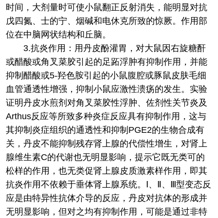
时间，大剂量时可使小鼠翻正反射消失，能明显对抗
戊四氮、士的宁、烟碱和电休克所致的惊厥。作用部
位在中脑网状结构和丘脑。
3.抗炎作用：用丹皮酚灌胃，对大鼠因右旋糖酐
或醋酸或角叉菜胶引起的足跖浮肿有抑制作用，并能
抑制醋酸或5-羟色胺引起的小鼠腹腔或豚鼠皮肤毛细
血管通透性增强，抑制小鼠应激性溃疡的发生。实验
证明丹皮水煎剂对角叉菜胶性浮肿、佐剂性关节炎及
Arthus反应等所致多种炎症反应具有抑制作用，这与
其抑制炎症组织的通透性和抑制PGE2的生物合成有
关，丹皮不能抑制残存肾上腺的代偿性增生，对肾上
腺维生素C的代谢也无明显影响，提示它既无类可的
松样的作用，也无类促肾上腺皮质激素样作用，即其
抗炎作用不依赖于垂体肾上腺系统。Ⅰ、Ⅱ、Ⅲ型变态反
应是由特异性抗体介导的反应，丹皮对抗体的形成并
无明显影响，但对之均有抑制作用，可能是通过非特