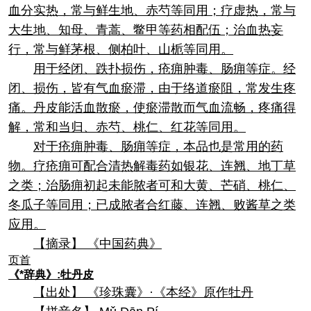
血分实热，常与鲜生地、赤芍等同用；疗虚热，常与
大生地、知母、青蒿、鳖甲等药相配伍；治血热妄
行，常与鲜茅根、侧柏叶、山栀等同用。
用于经闭、跌扑损伤，疮痈肿毒、肠痈等症。经
闭、损伤，皆有气血瘀滞，由于络道瘀阻，常发生疼
痛。丹皮能活血散瘀，使瘀滞散而气血流畅，疼痛得
解，常和当归、赤芍、桃仁、红花等同用。
对于疮痈肿毒、肠痈等症，本品也是常用的药
物。疗疮痈可配合清热解毒药如银花、连翘、地丁草
之类；治肠痈初起未能脓者可和大黄、芒硝、桃仁、
冬瓜子等同用；已成脓者合红藤、连翘、败酱草之类
应用。
【摘录】 《中国药典》
页首
《*辞典》:牡丹皮
【出处】 《珍珠囊》·《本经》原作牡丹