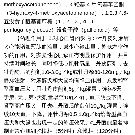
methoxyacetophenone），3-羟基-4-甲氧基苯乙酮
（3-hydroxy-4-methoxyacetophenone），1,2,3,4,6-
五没食子酰基葡萄糖（1，2，3，4，6-
pentagalloylglucose）没食子酸（gallic acid）等。
【药理作用】 1.对心血管的影响：牡丹皮对麻醉
犬心能增加冠脉血流量，减少心输出量，降低左室作
功的作用。对实验性心肌缺血有明显保护作用，并且
持续时间较长，同时降低心肌耗氧量。丹皮煎剂，去
牡丹酚后的煎剂1.0-3.0g／kg或牡丹酚80-120mg／kg
静脉注射，对麻醉犬和大鼠均有降压作用。原发和肾
型高血压犬，用牡丹皮煎剂5g／kg灌胃，连续5天，
于第6天，第7天剂量增至10g／kg，血压明显下降。
肾型高血压犬，用去牡丹酚后的煎剂10g/kg灌胃，连
续10天血压下降。用牡丹酚0.5-1.0g／kg给肾型高血
压犬和大鼠也出现一定的降压效果。牡丹酚能显着抑
制正常心肌细胞快相（5分钟）和慢相（120分钟）