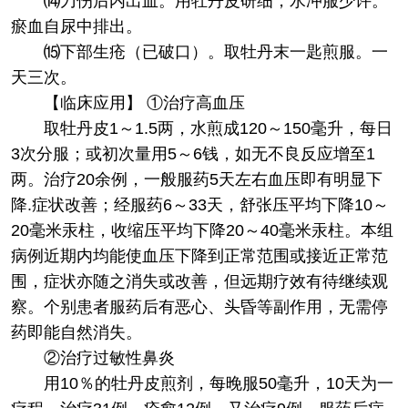
⒁刀伤后内出血。用牡丹皮研细，水冲服少许。
瘀血自尿中排出。
⒂下部生疮（已破口）。取牡丹末一匙煎服。一
天三次。
【临床应用】 ①治疗高血压
取牡丹皮1～1.5两，水煎成120～150毫升，每日
3次分服；或初次量用5～6钱，如无不良反应增至1
两。治疗20余例，一般服药5天左右血压即有明显下
降.症状改善；经服药6～33天，舒张压平均下降10～
20毫米汞柱，收缩压平均下降20～40毫米汞柱。本组
病例近期内均能使血压下降到正常范围或接近正常范
围，症状亦随之消失或改善，但远期疗效有待继续观
察。个别患者服药后有恶心、头昏等副作用，无需停
药即能自然消失。
②治疗过敏性鼻炎
用10％的牡丹皮煎剂，每晚服50毫升，10天为一