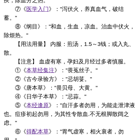
疾，除血分之热。"
⑦《
医学入门
》："泻伏火，养真血气，破结
蓄。"
⑧《纲目》："和血，生血，凉血。治血中伏火，
除烦热。"
【用法用量】 内服：煎汤，1.5～3钱；或入丸、
散。
【注意】 血虚有寒，孕妇及月经过多者慎服。
①《
本草经集注
》："畏菟丝子。"
②《古今录验方》："忌胡荽。"
③《唐本草》："畏贝母、大黄。"
④《日华子本草》："忌蒜。"
⑤《
本经逢原
》："自汗多者勿用，为能走泄津液
也。痘疹初起勿用，为其性专散血.不无根脚散阔之
虑。"
⑥《
得配本草
》："胃气虚寒，相火衰者，勿