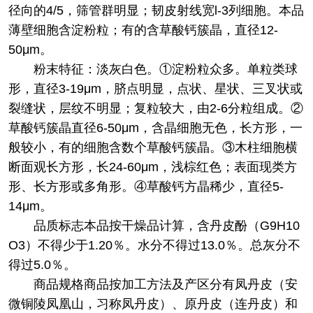
径向的4/5，筛管群明显；韧皮射线宽l-3列细胞。本品
薄壁细胞含淀粉粒；有的含草酸钙簇晶，直径12-
50μm。
粉末特征：淡灰白色。①淀粉粒众多。单粒类球
形，直径3-19μm，脐点明显，点状、星状、三叉状或
裂缝状，层纹不明显；复粒较大，由2-6分粒组成。②
草酸钙簇晶直径6-50μm，含晶细胞无色，长方形，一
般较小，有的细胞含数个草酸钙簇晶。③木柱细胞横
断面观长方形，长24-60μm，浅棕红色；表面现类方
形、长方形或多角形。④草酸钙方晶稀少，直径5-
14μm。
品质标志本品按干燥品计算，含丹皮酚（G9H10
O3）不得少于1.20％。水分不得过13.0％。总灰分不
得过5.0％。
商品规格商品按加工方法及产区分有凤丹皮（安
微铜陵凤凰山，习称凤丹皮）、原丹皮（连丹皮）和