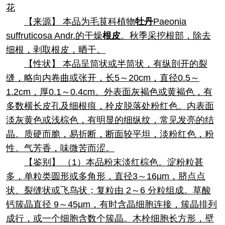
花
【来源】 本品为毛茛科植物
牡丹
Paeonia
suffruticosa Andr.的干燥
根皮
。秋季采挖根部，除去
细根，剥取根皮，晒干。
【性状】 本品呈筒状或半筒状，有纵剖开的裂
缝，略向内卷曲或张开，长5～20cm，直径0.5～
1.2cm，厚0.1～0.4cm。外表面灰褐色或黄褐色，有
多数横长皮孔及细根痕，栓皮脱落处粉红色。内表面
淡灰黄色或浅棕色，有明显的细纵纹，常见发亮的结
晶。质硬而脆，易折断，断面较平坦，淡粉红色，粉
性。气芳香，味微苦而涩。
【鉴别】 （1）本品粉末淡红棕色。淀粉粒甚
多，单粒类圆形或多角形，直径3～16μm，脐点点
状、裂缝状或飞鸟状；复粒由 2～6 分粒组成。草酸
钙簇晶直径 9～45μm，有时含晶细胞连接，簇晶排列
成行，或一个细胞含数个簇晶。木栓细胞长方形，壁