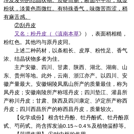
理及发亮的结晶状物。质硬而脆，断面不平坦，或显
粉状，淡黄色而微红。有特殊香气，味微苦而涩，稍
有麻舌感。
②刮丹皮
又名：粉丹皮（《
滇南本草
》），表面稍相糙，
粉红色。其他均与原丹皮同。
上述二种药材，以条粗长、皮厚、粉性足、香气
浓、结晶状物多者为佳。
主产安徽、四川、甘肃、陕西、湖北、湖南、山
东、贵州等地。此外，云南、浙江亦产。以四川、安
徽产量最大。安徽铜陵凤凰山所产的质量最佳，称为
凤丹皮；安徽南陵所产称瑶丹皮；四川垫江、灌县所
产称川丹皮；甘肃、陕西及四川康定、泸定所产称西
丹皮；四川西昌所产的称西昌丹皮，质量较次。
【化学成份】 根含牡丹酚、牡丹酚甙、牡丹酚原
甙、芍药甙。尚含挥发油0.15～0.4％及植物甾醇等。