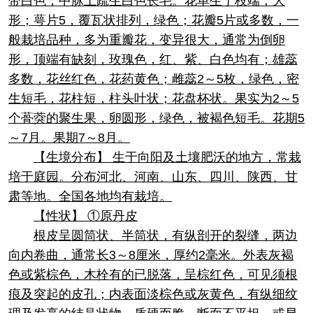
带白色，中脉上疏生白色长毛。花单生于枝端，大
形；萼片5，覆瓦状排列，绿色；花瓣5片或多数，一
般栽培品种，多为重瓣花，变异很大，通常为倒卵
形，顶端有缺刻，玫瑰色，红、紫、白色均有；雄蕊
多数，花丝红色，花药黄色；雌蕊2～5枚，绿色，密
生短毛，花柱短，柱头叶状；花盘杯状。果实为2～5
个蓇葖的聚生果，卵圆形，绿色，被褐色短毛。花期5
～7月。果期7～8月。
【生境分布】 生于向阳及土壤肥沃的地方，常栽
培于庭园。分布河北、河南、山东、四川、陕西、甘
肃等地。全国各地均有栽培。
【性状】 ①原丹皮
根皮呈圆筒状、半筒状，有纵剖开的裂缝，两边
向内卷曲，通常长3～8厘米，厚约2毫米。外表灰褐
色或紫棕色，木栓有的已脱落，呈棕红色，可见须根
痕及突起的皮孔；内表面淡棕色或灰黄色，有纵细纹