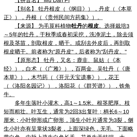
【拼音名】 Mǔ Dān Pí
【别名】 牡丹根皮（《纲目》），丹皮（《本草
正》），丹根（《贵州民间方药集》）。
【来源】 为毛茛科植物
牡丹
的
根皮
。选择栽培3
～5年的牡丹，于秋季或春初采挖，洗净泥土，除去须
根及茎苗，剖取根皮，晒干。或刮去外皮后，再剖取
根皮晒干。前者称为"原丹皮"，后者称为"刮丹皮。"
【原形态】 牡丹，又名：鹿韭、鼠姑（《本
经》），白术（《广雅》），百两金、吴牡丹（《唐
本草》），木芍药（《开元天宝遗事》），花王
（《洛阳名园记》），洛阳花（《群芳谱》），铁角
牛。
多年生落叶小灌木，高1～1.5米。根茎肥厚。枝
短而粗壮。叶互生，通常为2回3出复叶；柄长6～10
厘米；小叶卵形或广卵形，顶生小叶片通常为3裂，侧
生小叶亦有呈掌状3裂者，上面深绿色，无毛。下面略