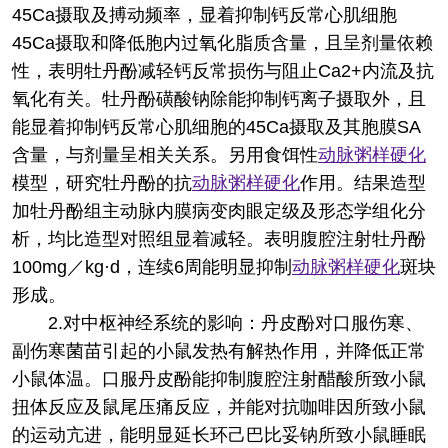
45Ca摄取及搏动频率，显着抑制钙反常心肌细胞
45Ca摄取和降低胞内过氧化脂质含量，且呈剂量依赖
性，表明牡丹酚减轻钙反常损伤与阻止Ca2+内流及抗
氧化有关。牡丹酚磺酸钠除能抑制钙离子摄取外，且
能显着抑制钙反常心肌细胞的45Ca摄取及其胞膜SA
含量，与剂量呈相关关系。另用食饵性
动脉粥样硬化
模型，研究牡丹酚的抗
动脉粥样硬化
作用。结果造型
加牡丹酚组主动脉内膜病变肉眼定级及形态学组化分
析，均比造型对照组显着减轻。表明腹腔注射牡丹酚
100mg／kg·d，连续6周能明显抑制
动脉粥样硬化
斑块
形成。
2.对中枢神经系统的影响：丹皮酚对口服伤寒、
副伤寒菌苗引起的小鼠发热有解热作用，并降低正常
小鼠体温。口服丹皮酚能抑制腹腔注射醋酸所致小鼠
扭体反应及鼠尾压痛反应，并能对抗咖啡因所致小鼠
的运动亢进，能明显延长环己巴比妥钠所致小鼠睡眠