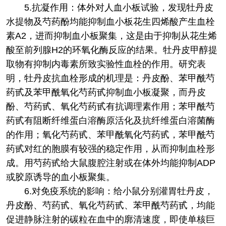
5.抗凝作用：体外对人血小板试验，发现牡丹皮
水提物及芍药酚均能抑制血小板花生四烯酸产生血栓
素A2，进而抑制血小板聚集，这是由于抑制从花生烯
酸至前列腺H2的环氧化酶反应的结果。牡丹皮甲醇提
取物有抑制内毒素所致实验性血栓的作用。研究表
明，牡丹皮抗血栓形成的机理是：丹皮酚、苯甲酰芍
药甙及苯甲酰氧化芍药甙抑制血小板凝聚，而丹皮
酚、芍药甙、氧化芍药甙有抗调理素作用；苯甲酰芍
药甙有阻断纤维蛋白溶酶原活化及抗纤维蛋白溶菌酶
的作用；氧化芍药甙、苯甲酰氧化芍药甙，苯甲酰芍
药甙对红的胞膜有较强的稳定作用，从而抑制血栓形
成。用芍药甙给大鼠腹腔注射或在体外均能抑制ADP
或胶原诱导的血小板聚集。
6.对免疫系统的影响：给小鼠分别灌胃牡丹皮，
丹皮酚、芍药甙、氧化芍药甙、苯甲酰芍药甙，均能
促进静脉注射的碳粒在血中的廓清速度，即使单核巨