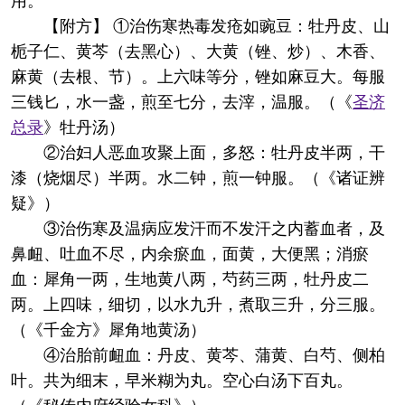
用。"
【附方】 ①治伤寒热毒发疮如豌豆：牡丹皮、山
栀子仁、黄芩（去黑心）、大黄（锉、炒）、木香、
麻黄（去根、节）。上六味等分，锉如麻豆大。每服
三钱匕，水一盏，煎至七分，去滓，温服。（《
圣济
总录
》牡丹汤）
②治妇人恶血攻聚上面，多怒：牡丹皮半两，干
漆（烧烟尽）半两。水二钟，煎一钟服。（《诸证辨
疑》）
③治伤寒及温病应发汗而不发汗之内蓄血者，及
鼻衄、吐血不尽，内余瘀血，面黄，大便黑；消瘀
血：犀角一两，生地黄八两，芍药三两，牡丹皮二
两。上四味，细切，以水九升，煮取三升，分三服。
（《千金方》犀角地黄汤）
④治胎前衄血：丹皮、黄芩、蒲黄、白芍、侧柏
叶。共为细末，早米糊为丸。空心白汤下百丸。