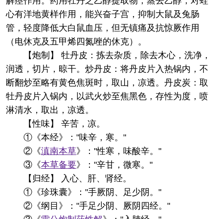
解痉作用。药用牡丹之乙醇提取物，蒸去乙醇，对蛙
心有洋地黄样作用，能兴奋子宫，抑制大鼠及兔肠
管，轻度降低大白鼠血压，但无镇痛及抗惊厥作用
（电休克及五甲烯四氮唑的休克）。
【炮制】 牡丹皮：拣去杂质，除去木心，洗净，
润透，切片，晾干。炒丹皮：将丹皮片入热锅内，不
断翻炒至略有黄色焦斑时，取山，凉透。丹皮炭：取
牡丹皮片入锅内，以武火炒至焦黑色，存性为度，喷
淋清水，取出，凉透。
【性味】 辛苦，凉。
①《本经》："味辛，寒。"
②《
滇南本草
》："性寒，味酸辛。"
③《
本草备要
》："辛甘，微寒。"
【归经】 入心、肝、肾经。
①《珍珠囊》："手厥阴、足少阴。"
②《纲目》："手足少阴、厥阴四经。"