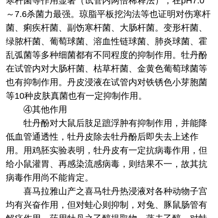
寒杆菌等作用显著（试管内两倍稀释法），在pH7.0
～7.6杀菌力最强。琼脂平板挖沟法等也证明对伤寒杆
菌、痢疾杆菌、副饬寒杆菌、大肠杆菌。变形杆菌、
绿脓杆菌、葡萄球菌、溶血性链球菌、肺炎球菌、霍
乱弧菌等多种细菌都有不同程度的抑制作用。牡丹酚
在试管内对大肠杆菌、枯草杆菌、金黄色葡萄球菌等
也有抑制作用。丹皮浸液在试管内对铁锈色小芽胞菌
等10种皮肤真菌也有一定抑制作用。
④其他作用
牡丹酚对大鼠后肢足蹠浮肿有抑制作用，并能降
低血管通透性，牡丹皮除去牡丹酚后即失去上述作
用。用鸡胚实验表明，牡丹皮有一定抗病毒作用，但
给小鼠灌胃、再感染流感病毒，则结果不一，故其抗
病毒作用尚不能肯定。
喜马拉雅山产之喜马牡丹热浸液对各种动物子宫
均有兴奋作用，但对蛙心则抑制，对兔、豚鼠肠管有