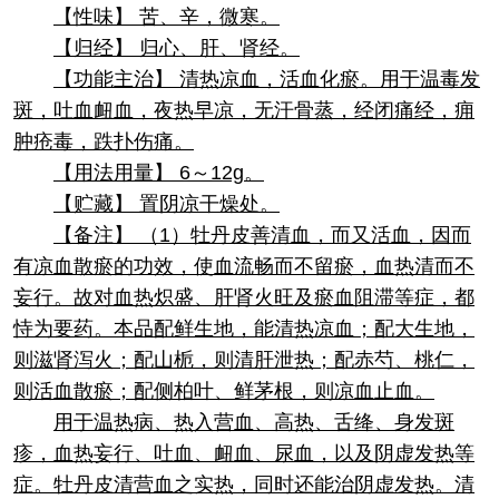
【性味】 苦、辛，微寒。
【归经】 归心、肝、肾经。
【功能主治】 清热凉血，活血化瘀。用于温毒发
斑，吐血衄血，夜热早凉，无汗骨蒸，经闭痛经，痈
肿疮毒，跌扑伤痛。
【用法用量】 6～12g。
【贮藏】 置阴凉干燥处。
【备注】 （1）牡丹皮善清血，而又活血，因而
有凉血散瘀的功效，使血流畅而不留瘀，血热清而不
妄行。故对血热炽盛、肝肾火旺及瘀血阻滞等症，都
恃为要药。本品配鲜生地，能清热凉血；配大生地，
则滋肾泻火；配山栀，则清肝泄热；配赤芍、桃仁，
则活血散瘀；配侧柏叶、鲜茅根，则凉血止血。
用于温热病、热入营血、高热、舌绛、身发斑
疹，血热妄行、吐血、衄血、尿血，以及阴虚发热等
症。牡丹皮清营血之实热，同时还能治阴虚发热。清