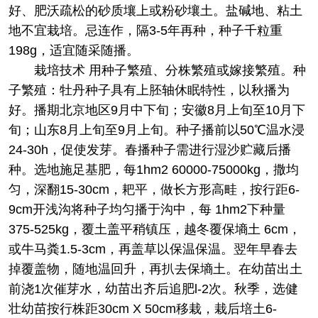
好、肥沃疏松的砂质壤上或粉砂壤土。盐碱地、粘土
地不宜栽培。忌连作，隔3-5年再种，种子千粒重
198g，适宜随采随播。
栽培技术 用种子繁殖、分株繁殖或嫁接繁殖。种
子繁殖：牡丹种子具有上胚轴休眠特性，以秋播为
好。播期北京地区9月中下旬；安徽8月上旬至10月下
旬；山东8月上旬至9月上旬。种子播前以50℃温水浸
24-30h，促使发芽。春播种子需进行湿沙贮藏后播
种。选地施足基肥，每1hm2 60000-75000kg，撒均
匀，深翻15-30cm，耙平，做长方形高畦，按行距6-
9cm开浅沟将种子均匀播于沟中，每 1hm2下种量
375-525kg，覆土盖平稍镇压，越冬覆保墒土 6cm，
或牛马粪1.5-3cm，再盖草以保温保温。翌年早春去
掉覆盖物，随地温回升，再扒去保墒土。在幼苗出土
前浇1次催芽水，幼苗出齐后追肥l-2次。秋季，选健
壮幼苗按行株距30cm X 50cm移栽，栽后培土6-