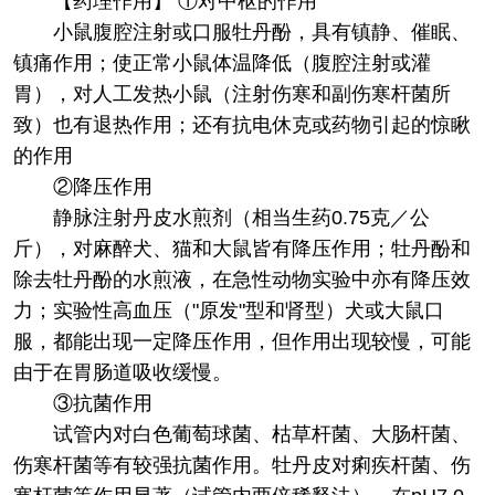
【药理作用】 ①对中枢的作用
小鼠腹腔注射或口服牡丹酚，具有镇静、催眠、
镇痛作用；使正常小鼠体温降低（腹腔注射或灌
胃），对人工发热小鼠（注射伤寒和副伤寒杆菌所
致）也有退热作用；还有抗电休克或药物引起的惊瞅
的作用
②降压作用
静脉注射丹皮水煎剂（相当生药0.75克／公
斤），对麻醉犬、猫和大鼠皆有降压作用；牡丹酚和
除去牡丹酚的水煎液，在急性动物实验中亦有降压效
力；实验性高血压（"原发"型和肾型）犬或大鼠口
服，都能出现一定降压作用，但作用出现较慢，可能
由于在胃肠道吸收缓慢。
③抗菌作用
试管内对白色葡萄球菌、枯草杆菌、大肠杆菌、
伤寒杆菌等有较强抗菌作用。牡丹皮对痢疾杆菌、伤