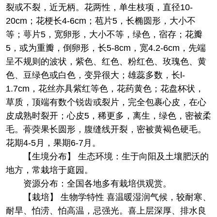
裂或不裂，近无柄。花两性，单生枝项，直径10-
20cm；花梗长4-6cm；苞片5，长椭圆形，大小不
等；萼片5，宽卵形，大小不等，绿色，宿存；花瓣
5，或为重瓣，倒卵形，长5-8cm，宽4.2-6cm，先端
呈不规则的波状，紫色、红色、粉红色、玫瑰色、黄
色、豆绿色或白色，变异很大；雄蕊多数，长l-
1.7cm，花丝亦具紫红等色，花药黄色；花盘杯状，
草质，顶端有数个锐齿或裂片，完全包裹心皮，在心
皮成熟时裂开；心皮5，稀更多，离生，绿色，密被柔
毛。蓇葖果长圆形，腹缝线开裂，密被黄褐色硬毛。
花期4-5月，果期6-7月。
【生境分布】 生态环境：生于向阳及土壤肥沃的
地方，常栽培于庭园。
资源分布：全国各地多有栽培供观赏。
【栽培】 生物学特性 喜温暖湿润气候，较耐寒、
耐旱、怕涝、怕高温，忌强光。喜上层深厚、排水良