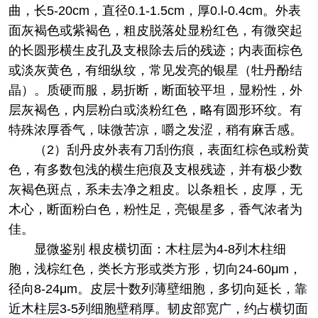
曲，长5-20cm，直径0.1-1.5cm，厚0.l-0.4cm。外表
面灰褐色或紫褐色，粗皮脱落处显粉红色，有微突起
的长圆形横生皮孔及支根除去后的残迹；内表面棕色
或淡灰黄色，有细纵纹，常见发亮的银星（牡丹酚结
晶）。质硬而服，易折断，断面较平坦，显粉性，外
层灰褐色，内层粉白或淡粉红色，略有圆形环纹。有
特殊浓厚香气，味微苦凉，嚼之发涩，稍有麻舌感。
（2）刮丹皮外表有刀刮伤痕，表面红棕色或粉黄
色，有多数包浅的横生疤痕及支根残迹，并有极少数
灰褐色斑点，系未去净之粗皮。以条粗长，皮厚，无
木心，断面粉白色，粉性足，亮银星多，香气浓者为
佳。
显微鉴别 根皮横切面：木柱层为4-8列木柱细
胞，浅棕红色，类长方形或类方形，切向24-60μm，
径向8-24μm。皮层十数列薄壁细胞，多切向延长，靠
近木柱层3-5列细胞壁稍厚。韧皮部宽广，约占横切面