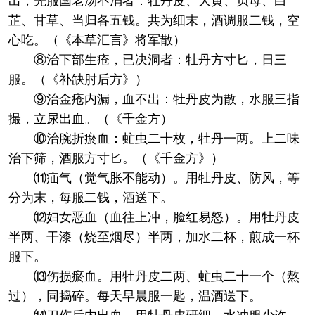
出，先服国老汤不消者：牡丹皮、大黄、贝母、白
芷、甘草、当归各五钱。共为细末，酒调服二钱，空
心吃。（《本草汇言》将军散）
⑧治下部生疮，已决洞者：牡丹方寸匕，日三
服。（《补缺肘后方》）
⑨治金疮内漏，血不出：牡丹皮为散，水服三指
撮，立尿出血。（《千金方）
⑩治腕折瘀血：虻虫二十枚，牡丹一两。上二味
治下筛，酒服方寸匕。（《千金方》）
⑾疝气（觉气胀不能动）。用牡丹皮、防风，等
分为末，每服二钱，酒送下。
⑿妇女恶血（血往上冲，脸红易怒）。用牡丹皮
半两、干漆（烧至烟尽）半两，加水二杯，煎成一杯
服下。
⒀伤损瘀血。用牡丹皮二两、虻虫二十一个（熬
过），同捣碎。每天早晨服一匙，温酒送下。