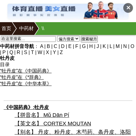
✕
首页
中药材
\
\
搜索秘方
中药材拼音导航
：
A
|
B
|
C
|
D
|
E
|
F
|
G
|
H
|
J
|
K
|
L
|
M
|
N
|
O
|
P
|
Q
|
R
|
S
|
T
|
W
|
X
|
Y
|
Z
牡丹皮
目录
“牡丹皮”在《中国药典》
“牡丹皮”在《*辞典》
“牡丹皮”在《中华本草》
《中国药典》:牡丹皮
【拼音名】 Mǔ Dān Pí
【英文名】 CORTEX MOUTAN
【别名】 丹皮、粉丹皮、木芍药、条丹皮、洛阳