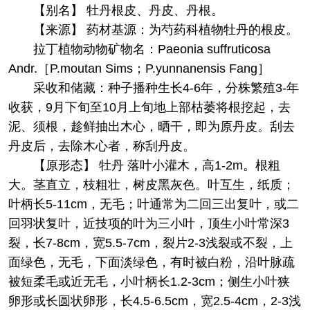
【别名】 牡丹根皮、丹皮、丹根。
【来源】 药材基源：为芍药科植物牡丹的根皮。
拉丁植物动物矿物名：Paeonia suffruticosa
Andr.［P.moutan Sims；P.yunnanensis Fang］
采收和储藏：种子播种生长4-6年，分株繁殖3-年
收获，9月下旬至10月上旬地上部枯萎将根挖起，去
泥、须根，趁鲜抽出木心，晒干，即为原丹皮。刮去
丹皮后，去除木心者，称刮丹皮。
【原形态】 牡丹 落叶小灌木，高1-2m。根粗
大。茎直立，枝粗壮，树皮黑灰色。叶互生，纸质；
叶柄长5-11cm，无毛；叶通常为二回三出复叶，或二
回羽状复叶，近技项的叶为三小叶，顶生小叶常深3
裂，长7-8cm，宽5.5-7cm，裂片2-3浅裂或不裂，上
面绿色，无毛，下面淡绿色，有时被白粉，沿叶脉疏
被短柔毛或近无毛，小叶柄长1.2-3cm；侧生小叶狭
卵形或长圆状卵形，长4.5-6.5cm，宽2.5-4cm，2-3浅