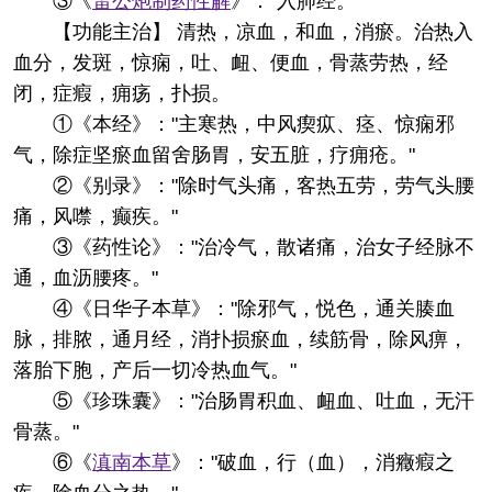
③《
雷公炮制药性解
》："入肺经。"
【功能主治】 清热，凉血，和血，消瘀。治热入
血分，发斑，惊痫，吐、衄、便血，骨蒸劳热，经
闭，症瘕，痈疡，扑损。
①《本经》："主寒热，中风瘈疭、痉、惊痫邪
气，除症坚瘀血留舍肠胃，安五脏，疗痈疮。"
②《别录》："除时气头痛，客热五劳，劳气头腰
痛，风噤，癫疾。"
③《药性论》："治冷气，散诸痛，治女子经脉不
通，血沥腰疼。"
④《日华子本草》："除邪气，悦色，通关腠血
脉，排脓，通月经，消扑损瘀血，续筋骨，除风痹，
落胎下胞，产后一切冷热血气。"
⑤《珍珠囊》："治肠胃积血、衄血、吐血，无汗
骨蒸。"
⑥《
滇南本草
》："破血，行（血），消癥瘕之