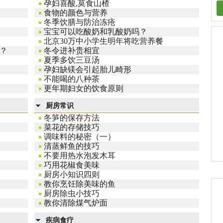
孕妇喜酸,莫食山楂
食物的颜色与营养
冬季饮膳与防治冻疮
宝宝可以吃酸奶和乳酸奶吗？
北京30万中小学生明年将吃营养餐
？
冬令进补贵相宜
夏季多饮三豆汤
孕妇缺镁会引起胎儿畸形
不能喝的八种茶
更年期妇女的饮食原则
厨房常识
冬笋的保存方法
菜花的存储技巧
调味料的秘密（一）
清蒸鲜鱼的技巧
不要用热水泡发木耳
巧用花椒食美味
厨房小知识四则
教你烹饪除美味的鱼
厨房除虫小技巧
教你清除煤气炉面
疾病食疗