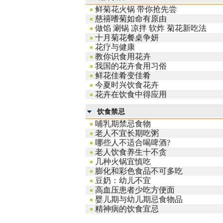
鲜菊花火锅 带你抢先尝
慈禧嗜菊如命有原由
做馅 涮锅 凉拌 软炸 菊花新吃法
十月菊花餐桌争妍
花疗与健康
教你识食用花卉
我国的花卉食用习俗
鲜花佳肴变佳肴
今夏时兴饮食花卉
花卉在饮食中得应用
饮食禁忌
哺乳期禁忌食物
老人不宜长期吃粥
哪些人不适合喝啤酒?
老人饮食养生十不贪
几种火锅宜慎吃
膨化和彩色食品不可多吃
豆奶：幼儿不宜
高血压患者少吃方便面
婴儿期与幼儿期忌食物品
精神病的饮食宜忌