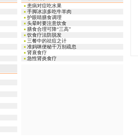
患病对症吃水果
手脚冰凉多吃牛羊肉
护眼睛膳食调理
头晕时要注意饮食
膳食合理可降“三高”
饮食疗法防脱发
三餐中的祛痘之计
准妈咪便秘千万别疏忽
肾衰食疗
急性肾炎食疗