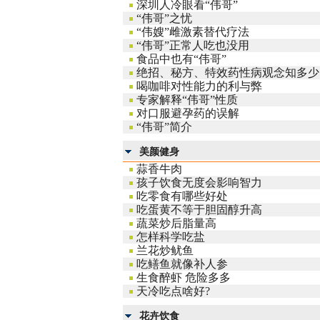
深圳人冷眼看“伟哥”
“伟哥”之忧
“伟嫂”雌激素替代疗法
“伟哥”正常人吃也没用
食品中也有“伟哥”
绝招、秘方、特效药性病观念知多少
喝咖啡对性能力的利与弊
专家解释“伟哥”性质
对口服避孕药的误解
“伟哥”简介
美颜健身
蒜香牛肉
孩子饮食无度会影响智力
吃零食有哪些好处
吃蛋黄不等于胆固醇升高
蔬菜炒后脂量高
怎样科学吃盐
兰花炒鱿鱼
吃鳝鱼就像补人参
生食醉虾 危险多多
天冷吃点啥好?
花卉饮食