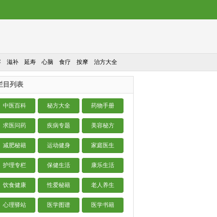
容
滋补
延寿
心脑
食疗
按摩
治方大全
栏目列表
中医百科
秘方大全
药物手册
求医问药
疾病专题
美容秘方
减肥秘籍
运动健身
家庭医生
护理专栏
保健生活
康乐生活
饮食健康
性爱秘籍
老人养生
心理驿站
医学图谱
医学书籍