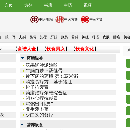
穴位
方剂
书籍
中药
视频
中医书籍
中医方集
中药方剂
鼻
眼
耳
儿科
肠胃
泌尿
肝胆
肛肠
骨科
神经
呼吸
皮肤
肿瘤
美
>
【
食谱大全
】 【
饮食男女
】 【
饮食文化
】
药膳滋补
汉果润肺汤治咳
牛腩白萝卜汤健骨
带下病的药膳-芡实薏米粥
消瘦食疗方—莲子猪肚
松子抗衰膏
药膳治疗颈椎综合症
初冬食疗抗感冒
喝粥出“伟男”
养生萝卜菜
炎
少白头的食疗
营养饮食