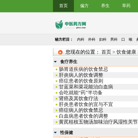
首页
偏方
养生
草药
秘方栏目：
内科
外科
妇科
男科
口
喉
您现在的位置：
首页
>
饮食健康
食疗养生
肠胃道疾病的饮食禁忌
肝炎病人的饮食调整
癌症患者的饮食原则
甘蓝菜和菜花能治白血病
会吃就能“药”半功备
肾癌及其饮食疗法
肝炎患者饮食的宜与不宜
癌症病人的饮食禁忌
白血病患者饮食的调整
黄芪桂枝五物汤加味治疗风湿性关节
性保健