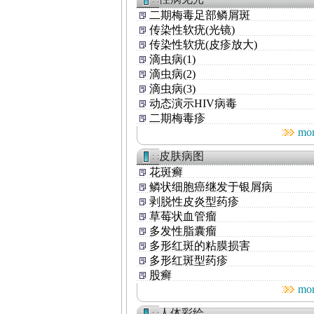
二期梅毒足部鳞屑斑
传染性软疣(光镜)
传染性软疣(皮疹放大)
滴虫病(1)
滴虫病(2)
滴虫病(3)
动态演示HIV病毒
二期梅毒疹
mo
皮肤病图
花斑癣
鳞状细胞癌继发于银屑病
剥脱性皮炎型药疹
草莓状血管瘤
多发性脂囊瘤
多形红斑的粘膜损害
多形红斑型药疹
股癣
mo
人体彩绘