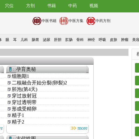
穴位
方剂
书籍
中药
视频
中医书籍
中医方集
中药方剂
鼻
眼
耳
儿科
肠胃
泌尿
肝胆
肛肠
骨科
神经
呼吸
皮肤
肿瘤
美
孕育奥秘
细胞期1
二核融合开始分裂(卵裂)2
胚泡(第4天)
穿过放射冠
穿过透明带
形成受精卵
精子1
精子2
re
more
古代性图