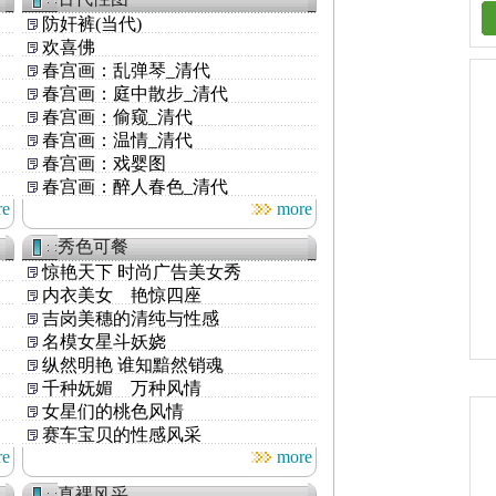
防奸裤(当代)
欢喜佛
春宫画：乱弹琴_清代
春宫画：庭中散步_清代
春宫画：偷窥_清代
春宫画：温情_清代
春宫画：戏婴图
春宫画：醉人春色_清代
re
more
秀色可餐
惊艳天下 时尚广告美女秀
内衣美女 艳惊四座
吉岗美穗的清纯与性感
名模女星斗妖娆
纵然明艳 谁知黯然销魂
千种妩媚 万种风情
女星们的桃色风情
赛车宝贝的性感风采
re
more
真裸风采