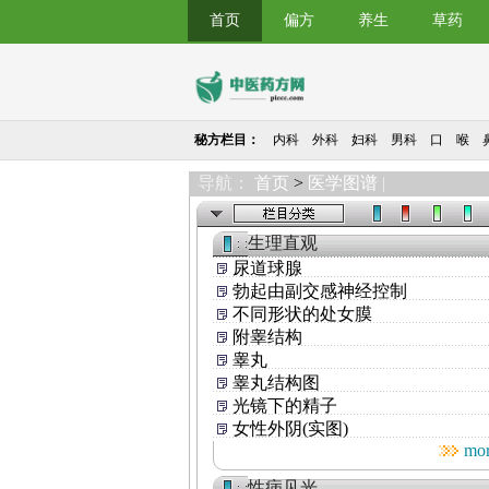
首页
偏方
养生
草药
秘方栏目：
内科
外科
妇科
男科
口
喉
导航：
首页
>
医学图谱
|
生理直观
尿道球腺
勃起由副交感神经控制
不同形状的处女膜
附睾结构
睾丸
睾丸结构图
光镜下的精子
女性外阴(实图)
mo
性病见光