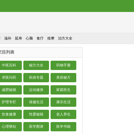
容
滋补
延寿
心脑
食疗
按摩
治方大全
栏目列表
中医百科
秘方大全
药物手册
求医问药
疾病专题
美容秘方
减肥秘籍
运动健身
家庭医生
护理专栏
保健生活
康乐生活
饮食健康
性爱秘籍
老人养生
心理驿站
医学图谱
医学书籍