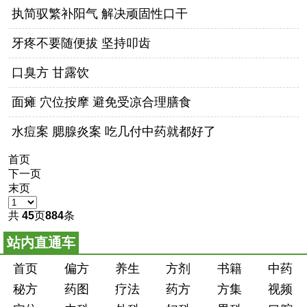
执简驭繁补阳气 解决顽固性口干
牙疼不要随便拔 坚持叩齿
口臭方 甘露饮
面瘫 穴位按摩 避免受凉合理膳食
水痘案 腮腺炎案 吃几付中药就都好了
首页
下一页
末页
共
45
页
884
条
站内直通车
首页
偏方
养生
方剂
书籍
中药
秘方
药图
疗法
药方
方集
视频