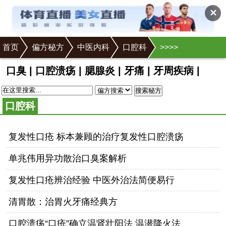
✕
首页
偏方秘方
中医内科
口腔科
>
>
>
>
口臭
|
口腔溃疡
|
腮腺炎
|
牙痛
|
牙周疾病
|
搜索秘方
口腔科
复发性口疮 标本兼顾的治疗复发性口腔溃疡
单兆伟用异功散治口臭案解析
复发性口疮辨治经验 中医外治法简便易行
清胃散：治胃火牙痛经典方
口腔溃疡“口疮”确立温肾壮阳法 温潜降火法