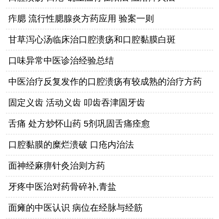
痄腮 流行性腮腺炎方药应用 验案一则
甘草泻心汤临床治口腔溃疡和口腔黏膜白斑
口味异常中医诊治经验总结
中医治疗反复发作的口腔溃疡有较成熟的治疗方药
固定义齿 活动义齿 叩齿吞津固牙齿
舌痛 处方炒怀山药 5剂巩固舌痛痊愈
口腔黏膜的糜烂溃破 口疮内治法
面神经麻痹针灸治则方药
牙疼中医治对药骨碎补,青盐
面瘫的中医认识 病位在经脉与经筋