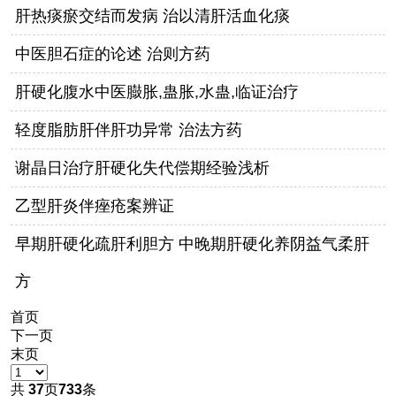
肝热痰瘀交结而发病 治以清肝活血化痰
中医胆石症的论述 治则方药
肝硬化腹水中医臌胀,蛊胀,水蛊,临证治疗
轻度脂肪肝伴肝功异常 治法方药
谢晶日治疗肝硬化失代偿期经验浅析
乙型肝炎伴痤疮案辨证
早期肝硬化疏肝利胆方 中晚期肝硬化养阴益气柔肝
方
首页
下一页
末页
共
37
页
733
条