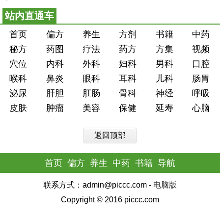
站内直通车
首页
偏方
养生
方剂
书籍
中药
秘方
药图
疗法
药方
方集
视频
穴位
内科
外科
妇科
男科
口腔
喉科
鼻炎
眼科
耳科
儿科
肠胃
泌尿
肝胆
肛肠
骨科
神经
呼吸
皮肤
肿瘤
美容
保健
延寿
心脑
返回顶部
首页
偏方
养生
中药
书籍
导航
联系方式：admin@piccc.com -
电脑版
Copyright © 2016 piccc.com