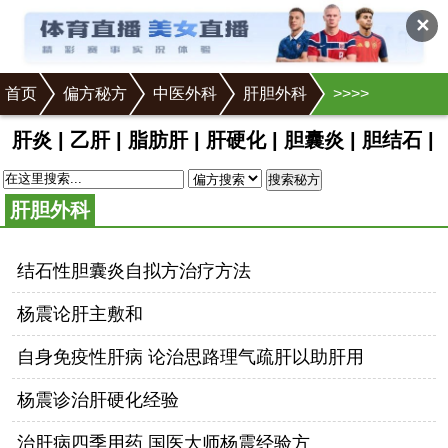
✕
首页
偏方秘方
中医外科
肝胆外科
>
>
>
>
肝炎
|
乙肝
|
脂肪肝
|
肝硬化
|
胆囊炎
|
胆结石
|
搜索秘方
肝胆外科
结石性胆囊炎自拟方治疗方法
杨震论肝主敷和
自身免疫性肝病 论治思路理气疏肝以助肝用
杨震诊治肝硬化经验
治肝病四季用药 国医大师杨震经验方