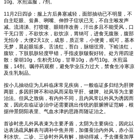
10g。水煎温服，7剂。
11月2日四诊：服上方后鼻塞减轻，面部抽动已不明显，不
自主眨眼、耸鼻、咧嘴、伸脖子症状已无，不自主喉发声
减。流清涕、打喷嚏、眼睛痒改善，汗出多且不能受风，口
干无口苦，不欲饮水，欲饮凉，胃纳可，进食无腹胀，腹部
无怕冷，大便2天1次，成形，质正常，小便黄，眠可，基本
无梦，晨起眼垢多。舌淡红，苔白，脉细弦滑。下睑淡红，
腹软，下肢肌肤轻度甲错，手指皮肤皲裂好转。处方用四逆
散：柴胡10g，生枳壳10g，甘草10g，赤芍10g。水煎温
服，14剂。嘱停药观察，避免学业压力过大，禁食生冷寒凉
及生乳制品。
按小儿抽动症为儿科临床常见疾病，一般临证多归结为肝脾
两脏，多因肝脾不和动风而采取平肝、健脾、祛风等为主要
治法。但风之致病，有内外不同，且内风常以外风为诱因而
发，因此在临证诊治中还需要跳出传统的脏腑辨证范畴，根
据仲景阴阳表里、气血水津的思路而随证治之。
首诊时患儿外风表束为主要矛盾，太阴为主要病位，因此以
达表汤疏风解表与调补中焦并用，加僵蚕治内外风，赤小豆
利水饮。二诊、三诊时外风有解，抽动得减，予去僵蚕加厚