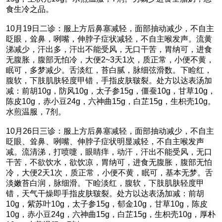
食生冷之品。
10月19日二诊：服上方后鼻塞减轻，面部抽动减少，不自主
眨眼，耸鼻，咧嘴，伸脖子症状减轻，不自主喉发声。流黄
涕减少，汗出多，汗出不能受风，无口干苦，胃纳可，进食
无腹胀，腹部无怕冷，大便2~3天1次，质正常，小便不黄，
眠可，多梦减少。舌淡红，苔白腻，脉细弦滑数。下睑红，
腹软，下肢肌肤轻度甲错，手指皮肤皲裂。处方以达表汤加
减：前胡10g，防风10g，太子参15g，僵蚕10g，甘草10g，
陈皮10g，赤小豆24g，六神曲15g，白芷15g，生枳壳10g。
水煎温服，7剂。
10月26日三诊：服上方后鼻塞减轻，面部抽动减少，不自主
眨眼、耸鼻、咧嘴、伸脖子症状明显减轻，不自主喉发声
减。流清涕，打喷嚏，眼睛痒，动汗，汗出不能受风，无口
干苦，不欲饮水，欲饮凉，胃纳可，进食无腹胀，腹部无怕
冷，大便2天1次，质正常，小便不黄，眠可，基本无梦。舌
淡嫩苔白润，脉细滑。下睑淡红，腹软，下肢肌肤轻度甲
错，天气干燥即手指皮肤皲裂。处方以达表汤加减：前胡
10g，紫苏叶10g，太子参15g，郁金10g，甘草10g，陈皮
10g，赤小豆24g，六神曲15g，白芷15g，生枳壳10g，厚朴