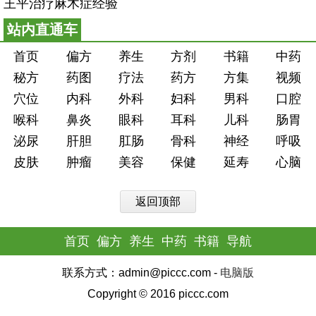
王平治疗麻木症经验
站内直通车
首页
偏方
养生
方剂
书籍
中药
秘方
药图
疗法
药方
方集
视频
穴位
内科
外科
妇科
男科
口腔
喉科
鼻炎
眼科
耳科
儿科
肠胃
泌尿
肝胆
肛肠
骨科
神经
呼吸
皮肤
肿瘤
美容
保健
延寿
心脑
返回顶部
首页
偏方
养生
中药
书籍
导航
联系方式：admin@piccc.com -
电脑版
Copyright © 2016 piccc.com