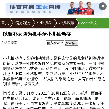
✕
首页
偏方秘方
中医儿科
小儿疾病
>
>
>
>正文
以调补太阴为抓手治小儿抽动症
搜索秘方
小儿抽动症，又称抽动障碍，是临床常见的儿童精神障碍性
疾病，以单一性或多发性的肌肉抽动为主要表现。一般可根
据抽动发作的形式分为运动性抽动、发声性抽动，通常伴有
注意力下降、性格改变、学习能力差、性格行为异常等。本
案依据经典经方理论，从“太阴为杂病之薮，风有内外相感之
别”而辨治，取得良效。
闫某某，男，11岁，2021年10月12日初诊。主诉：面部不
自主抽动3月余。患者不自主眨眼、耸鼻、面肌抽动、咧
嘴、伸脖子，不自主喉发声，平素鼻塞流黄涕，汗出多，汗
出不能受风，无口干口苦，胃纳可，进食无腹胀，腹部无怕