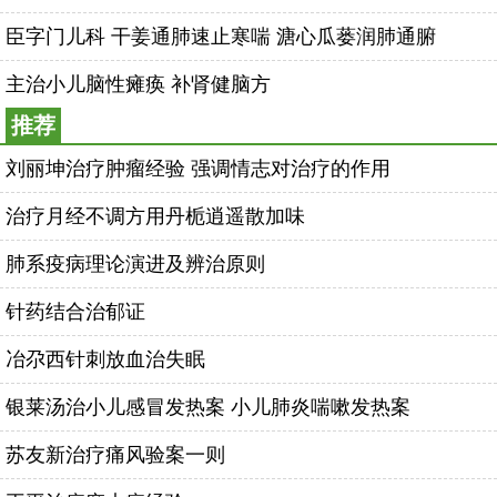
臣字门儿科 干姜通肺速止寒喘 溏心瓜蒌润肺通腑
主治小儿脑性瘫痪 补肾健脑方
推荐
刘丽坤治疗肿瘤经验 强调情志对治疗的作用
治疗月经不调方用丹栀逍遥散加味
肺系疫病理论演进及辨治原则
针药结合治郁证
冶尕西针刺放血治失眠
银莱汤治小儿感冒发热案 小儿肺炎喘嗽发热案
苏友新治疗痛风验案一则