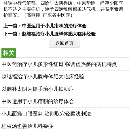
朴调中行气解郁。四诊时太阴得缓，中风势除，尚存少阳气
机不达之主要病机，遂予四逆散解郁条达气机，并嘱平素调
护而安。（高燕翔 广东省中医院）
上一篇：
中医运用于小儿疳积的治疗体会
下一篇：
赵继福治疗小儿腺样体肥大临床经验
返回首页
相关
中医药治疗小儿多形性红斑 强调虚热瘀的病机特点
赵继福治疗小儿腺样体肥大临床经验
以调补太阴为抓手治小儿抽动症
中医运用于小儿疳积的治疗体会
小儿面瘫口眼歪斜 治则取穴轻柔浅刺法
桂枝汤也善治儿科杂症