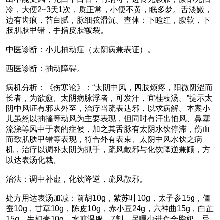
冷，大便2~3天1次，质正常，小便不黄，眠多梦。舌淡嫩，
边有齿痕，苔白腻，脉细弦滑沉。查体：下睑红，腹软，下
肢肌肤甲错，手指皮肤皲裂。
中医诊断：小儿抽动症（太阴病兼表证）。
西医诊断：抽动障碍。
病机分析：《伤寒论》：“太阴中风，四肢烦疼，阳微阴涩而
长者，为欲愈。太阴病脉浮者，可发汗，宜桂枝汤。”提示太
阴中风证有邪从外至，治疗当疏表达邪，以求病解。本案小
儿虽然以抽搐等动风为主要表现，但同时有汗出怕风、鼻塞
流涕等风中于表的症候，加之其舌脉有太阴水饮停滞，伤血
而致肌肤甲错等表现，符合外有表束、太阴中风水饮之病
机，治疗以调补太阴为抓手，疏风散邪与化饮降逆兼顾，方
以达表汤化裁。
治法：调中补虚，化饮降逆，疏风散邪。
处方用达表汤加减：前胡10g，紫苏叶10g，太子参15g，僵
蚕10g，甘草10g，陈皮10g，赤小豆24g，六神曲15g，白芷
15g，生枳壳10g。水煎温服，7剂。另嘱少进食全脂奶，忌