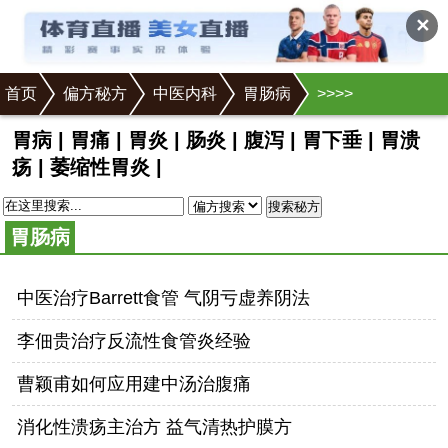
✕
首页
偏方秘方
中医内科
胃肠病
>
>
>
>
胃病
|
胃痛
|
胃炎
|
肠炎
|
腹泻
|
胃下垂
|
胃溃
疡
|
萎缩性胃炎
|
搜索秘方
胃肠病
中医治疗Barrett食管 气阴亏虚养阴法
李佃贵治疗反流性食管炎经验
曹颖甫如何应用建中汤治腹痛
消化性溃疡主治方 益气清热护膜方