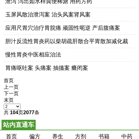
泄泻 泻出如水样粪便稀溏 用药方药
玉屏风散治泄泻案 治头风案肾风案
应用尺胃穴治疗胃脘痛 顽固性呃逆 产后腹痛案
胆汁反流性胃炎药以柴胡疏肝散合平胃散加减化裁
慢性胃炎中医相应治法
胃痛呕吐案 头痛案 抽搐案 癃闭案
首页
上一页
下一页
末页
共
104
页
2077
条
站内直通车
首页
偏方
养生
方剂
书籍
中药