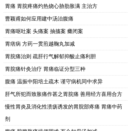
胃痛 胃脘疼痛灼热烧心胁肋胀满 主治方
曹颖甫如何应用建中汤治腹痛
胃痛呕吐案 头痛案 抽搐案 癃闭案
胃痞病 方药一贯煎越鞠丸加减
胃脘痛治则 疏肝行气解郁抑酸止痛利胆
胃脘痛针灸治疗 胃痛临证分型三种
腹痛 温振中阳培土疏木 谨守病机同中求异
肝气所犯而致胀痛作甚之胃脘痛 善用经方喜用合方
慢性胃炎及消化性溃疡诱发的胃脘部疼痛 胃痛中药
剂