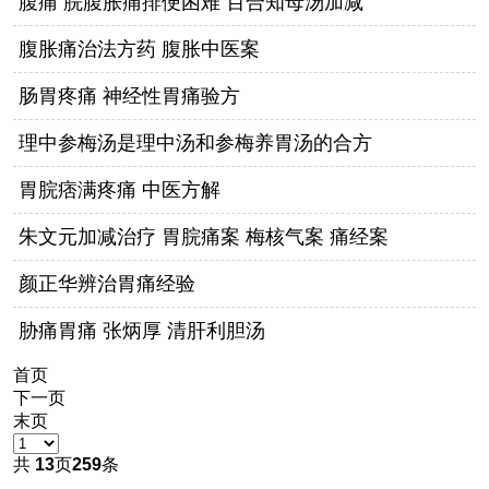
腹痛 脘腹胀痛排便困难 百合知母汤加减
腹胀痛治法方药 腹胀中医案
肠胃疼痛 神经性胃痛验方
理中参梅汤是理中汤和参梅养胃汤的合方
胃脘痞满疼痛 中医方解
朱文元加减治疗 胃脘痛案 梅核气案 痛经案
颜正华辨治胃痛经验
胁痛胃痛 张炳厚 清肝利胆汤
首页
下一页
末页
共
13
页
259
条