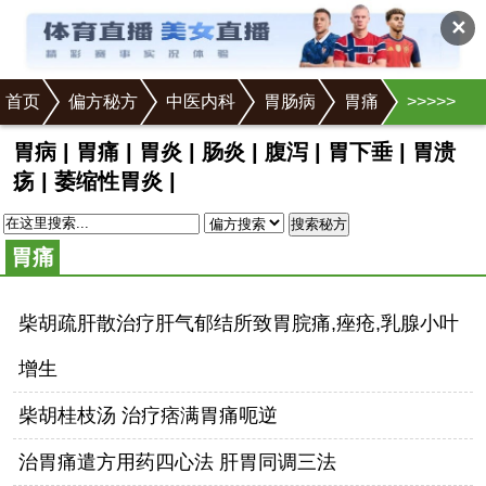
✕
首页
偏方秘方
中医内科
胃肠病
胃痛
>
>
>
>
>
胃病
|
胃痛
|
胃炎
|
肠炎
|
腹泻
|
胃下垂
|
胃溃
疡
|
萎缩性胃炎
|
搜索秘方
胃痛
柴胡疏肝散治疗肝气郁结所致胃脘痛,痤疮,乳腺小叶
增生
柴胡桂枝汤 治疗痞满胃痛呃逆
治胃痛遣方用药四心法 肝胃同调三法