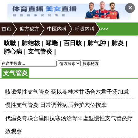
✕
首页
偏方秘方
中医内科
呼吸内科
>
>
>
>
>
支气管炎
咳嗽
|
肺结核
|
哮喘
|
百日咳
|
肺气肿
|
肺炎
|
肺心病
|
支气管炎
|
搜索秘方
支气管炎
咳嗽慢性支气管炎 药以苓桂术甘汤合六君子汤加减
慢性支气管炎 日常调养病后养护穴位按摩
代温灸膏联合温阳抗寒汤治肾阳虚型慢性支气管炎疗
效观察