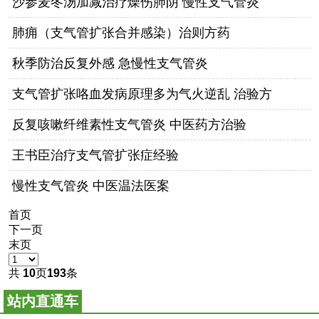
沙参麦冬汤加减治疗燥伤肺阴 慢性支气管炎
肺痈（支气管扩张合并感染）治则方药
秋季防治反复外感 急慢性支气管炎
支气管扩张咯血发病原理多为气火逆乱 治验方
反复咳嗽纤维素性支气管炎 中医药方治验
王书臣治疗支气管扩张症经验
慢性支气管炎 中医温法医案
首页
下一页
末页
共
10
页
193
条
站内直通车