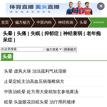
✕
首页
偏方秘方
中医内科
神经疾病
头晕
>
>
>
>
>
头晕
|
头痛
|
失眠
|
抑郁症
|
神经衰弱
|
老年痴
呆症
|
搜索秘方
头晕
头晕 虚风火痰 治法疏利气祛湿瘀
止晕定眩主治高血压病颈椎病方
中医治眩晕 处方用大柴胡加玄参地黄汤
眩晕 头旋眼花目眩头晕 治疗用药规律