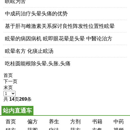
瞑眩为苦
中成药治疗头晕头痛的优势
基于肝与雌激素关系探讨良性阵发性位置性眩晕
眩晕的病因病机 眩即眼花晕是头晕 中醫论治方
眩晕名方 化痰止眩汤
吃桂圆能根除头晕,头胀,头痛
首页
下一页
末页
共
14
页
269
条
站内直通车
首页
偏方
养生
方剂
书籍
中药