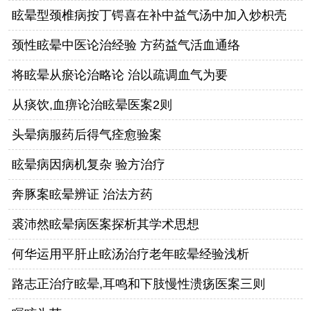
眩晕型颈椎病按丁锷喜在补中益气汤中加入炒枳壳
颈性眩晕中医论治经验 方药益气活血通络
将眩晕从瘀论治略论 治以疏调血气为要
从痰饮,血痹论治眩晕医案2则
头晕病服药后得气痊愈验案
眩晕病因病机复杂 验方治疗
奔豚案眩晕辨证 治法方药
裘沛然眩晕病医案探析其学术思想
何华运用平肝止眩汤治疗老年眩晕经验浅析
路志正治疗眩晕,耳鸣和下肢慢性溃疡医案三则