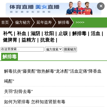
✕
首页
偏方秘方
延年益寿
解排毒
>
>
>
>
补气
|
补血
|
滋阴
|
壮阳
|
止咳
|
解排毒
|
活血
|
健脾胃
|
益精方
|
抗衰老
|
搜索秘方
解排毒
解毒抗炎“藤黄酊”散热解毒“龙冰酊”活血定痛“降香血
竭酊”
关羽“刮骨去毒”
如何为肾排毒 怎样知道肾脏有毒