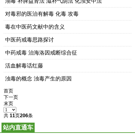
溺毒 补脾益肾法 滋补气阴法 化浊安中法
对毒邪的医治有解毒 化毒 攻毒
毒在中医药文献中的含义
中医药戒毒思路探讨
中药戒毒 治海洛因戒断综合征
活血解毒话红藤
浊毒的概念 浊毒产生的原因
首页
下一页
末页
共
11
页
206
条
站内直通车