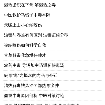
湿热淤积在下焦 解湿热之毒
中医救护马钱子中毒举隅
天暖上山小心蛇咬伤
浊毒与湿热有何区别 浊毒证候分型
被蛇咬伤如何科学自救
甘草解毒救急堪任帅才
农药中毒 导泻加中药通腑解毒汤
瘀毒“毒”之概念的内涵与外延
清热解毒祛风治面部热毒瘀肿
僵蚕中毒原因剖析 中医对策讨论