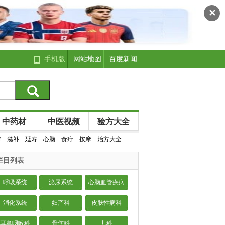
✕
手机版
网站地图
百度新闻
中药材
中医视频
验方大全
容
滋补
延寿
心脑
食疗
按摩
治方大全
栏目列表
呼吸系统
泌尿系统
心脑血管疾病
消化系统
妇产科
皮肤性病科
耳鼻咽喉科
骨伤科
儿科