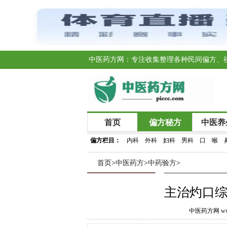
中医药方网：专注收集整理各种民间偏方、
首页
偏方秘方
中医养
偏方栏目：
内科
外科
妇科
男科
口
喉
首页
>
中医药方
>
中药验方
>
主治灼口综
中医药方网 www.