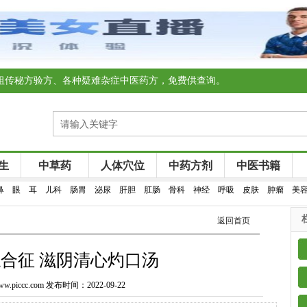
祖传秘方验方、各种疑难杂症中医药方，免费供查询。
生
中草药
人体穴位
中药方剂
中医书籍
鼻
眼
耳
儿科
肠胃
泌尿
肝胆
肛肠
骨科
神经
呼吸
皮肤
肿瘤
美
返回首页
合征 滋阴清心灼口汤
piccc.com 发布时间：2022-09-22