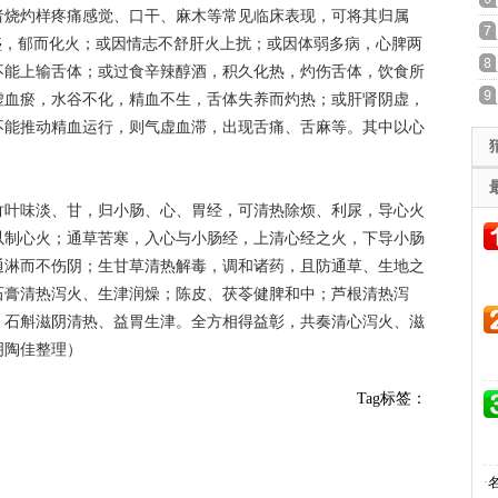
者烧灼样疼痛感觉、口干、麻木等常见临床表现，可将其归属
盛，郁而化火；或因情志不舒肝火上扰；或因体弱多病，心脾两
不能上输舌体；或过食辛辣醇酒，积久化热，灼伤舌体，饮食所
虚血瘀，水谷不化，精血不生，舌体失养而灼热；或肝肾阴虚，
不能推动精血运行，则气虚血滞，出现舌痛、舌麻等。其中以心
竹叶味淡、甘，归小肠、心、胃经，可清热除烦、利尿，导心火
以制心火；通草苦寒，入心与小肠经，上清心经之火，下导小肠
通淋而不伤阴；生甘草清热解毒，调和诸药，且防通草、生地之
石膏清热泻火、生津润燥；陈皮、茯苓健脾和中；芦根清热泻
；石斛滋阴清热、益胃生津。全方相得益彰，共奏清心泻火、滋
明陶佳整理）
Tag标签：
·