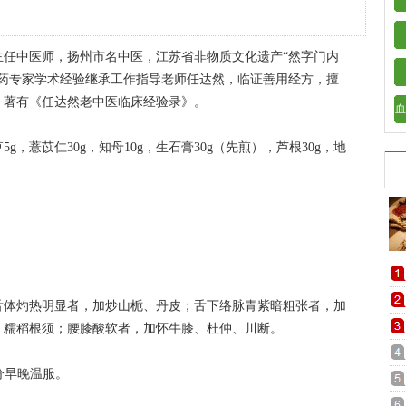
院主任中医师，扬州市名中医，江苏省非物质文化遗产“然字门内
医药专家学术经验继承工作指导老师任达然，临证善用经方，擅
，著有《任达然老中医临床经验录》。
血
5g，薏苡仁30g，知母10g，生石膏30g（先煎），芦根30g，地
舌体灼热明显者，加炒山栀、丹皮；舌下络脉青紫暗粗张者，加
、糯稻根须；腰膝酸软者，加怀牛膝、杜仲、川断。
分早晚温服。