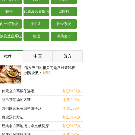
眼科
代谢及营养疾病
口腔科
内分泌系统
男性科
神经系统
液及造血系统
癌症
中药验方
中医
偏方
推荐
偏方应用的相关问题及对策浅析...
浏览次数：
185次
仲景立方葛根芩连汤
浏览:2181次
防己茯苓汤的方证
浏览:294次
方剂解读麻黄细辛附子汤
浏览:288次
白虎汤的方证
浏览:2126次
经典名方两地汤古今文献初探
浏览:2187次
酸枣仁汤煎服方法
浏览:260次