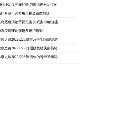
刘丽坤治疗肿瘤经验 强调情志对治疗的
治疗月经不调方用丹栀逍遥散加味
血府逐瘀汤治黄褐斑案 失眠案 抑郁症案
肺系疫病理论演进及辨治原则
健康之路20221228:陈晨,子宫肌瘤是恶性
健康之路20221227:打通膀胱经头部易堵
健康之路20221226:测测你的肾经通畅吗,