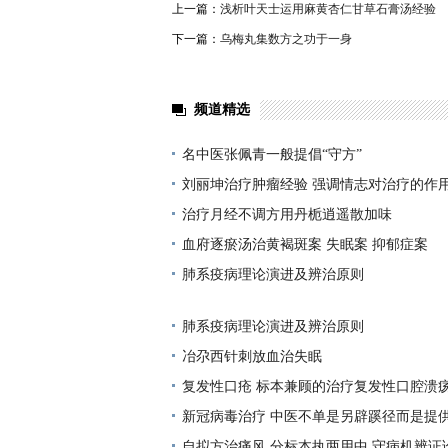
上一篇：
浅析叶天士运用麻黄杏仁甘草石膏汤经验
下一篇：
乌梅丸集数方之功于一身
频道精选
名中医张佩青一般提倡“守方”
刘丽坤治疗肿瘤经验 强调情志对治疗的作
治疗月经不调方用丹栀逍遥散加味
血府逐瘀汤治黄褐斑案 失眠案 抑郁症案
肺系疫病理论演进及辨治原则
肺系疫病理论演进及辨治原则
冶尕西针刺放血治失眠
复发性口疮 标本兼顾的治疗复发性口腔溃
新冠病毒治疗 中医不单是另辟蹊径而是提
自拟方治痛风 分标本执两用中 守病机辨证