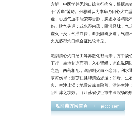
方解：中医学并无灼口综合征病名，根据患
于“舌痛”范畴。张恩树认为本病乃因心火亢
虚，心虚气血不能荣养舌脉，脾虚水谷精微
伤，脾气失运；或水湿内蕴，阻滞经脉，气
虚火上炎，气滞血停，血瘀阻碍脉道，气虚
火亢盛型灼口综合征比较常见。
滋阴清心灼口汤由导赤散化裁而来，方中淡
下行；生地甘凉而润，入心肾经，凉血滋阴
之热，两药相配，滋阴制火而不恋邪，利水
寒凉伤胃；薏苡仁健脾清热渗湿；知母、生
火、生津止渴；地骨皮凉血除蒸、泄热生津
阴生津之功效。（江苏省仪征市中医院杨晓