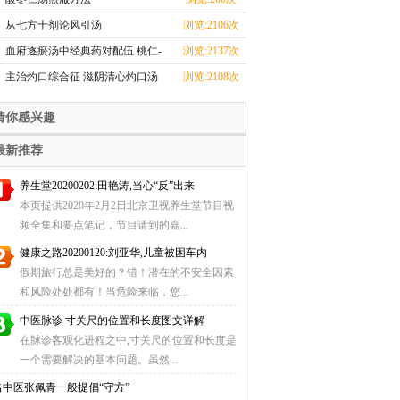
从七方十剂论风引汤
浏览:2106次
血府逐瘀汤中经典药对配伍 桃仁-
浏览:2137次
红花 枳壳-桔梗
主治灼口综合征 滋阴清心灼口汤
浏览:2108次
猜你感兴趣
最新推荐
养生堂20200202:田艳涛,当心“反”出来
本页提供2020年2月2日北京卫视养生堂节目视
频全集和要点笔记，节目请到的嘉...
健康之路20200120:刘亚华,儿童被困车内
假期旅行总是美好的？错！潜在的不安全因素
和风险处处都有！当危险来临，您...
中医脉诊 寸关尺的位置和长度图文详解
在脉诊客观化进程之中,寸关尺的位置和长度是
一个需要解决的基本问题。虽然...
名中医张佩青一般提倡“守方”