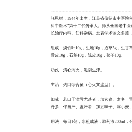
张恩树，1944年出生，江苏省仪征市中医
科中医术”第十二代传承人。师从全国老中
长治疗内科、妇科杂病。发表学术论文多篇
组成：淡竹叶10g，生地10g，通草5g，生甘草
骨皮10g，石斛10g，陈皮10g，茯苓10g。
功效：清心泻火，滋阴生津。
主治：灼口综合征（心火亢盛型）。
加减：若口干津亏尤甚者，加玄参、麦冬；
丹参；伴自汗、盗汗者，加五味子、浮小麦
用法：每日1剂，水煎成液，取药液200ml，