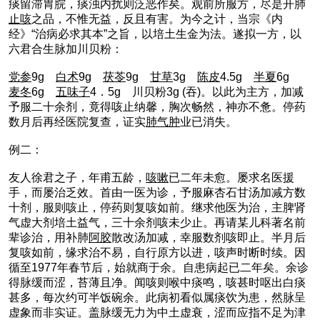
痰留滞胃脘，痰浊内扰则泛恶作矣。观前所服方，尽是开肺
止咳
之品，不惟无益，反且有害。为今之计，当宗《内
经》“治病必求其本”之旨，以培土生金为法。遂拟一方，以
六君合生脉加川贝粉：
党参
9g
白术
9g
茯苓
9g
甘草
3g
陈皮
4.5g
半夏
6g
麦冬
6g
五味子
4．5g 川贝粉3g (吞)。以此为主方，加减
予服二十余剂，竟得咳止纳馨，胸次畅然，神亦不惫。停药
数月后再经医院复查，证实
肺气肿
业已消失。
例二：
友人徐君之子，年甫五龄，
咳嗽
已二年未愈。屡求名医援
手，而屡治乏效。首由一医为诊，予服麻杏石甘汤加减方数
十剂，服则咳止，停药则复咳如前。继求他医为治，主脾肾
气虚大剂培土益气，三十余剂咳未少止。再请某儿科著名前
辈诊治，用补肺
阿胶
散改汤加减，幸服数剂咳即止。半月后
复咳如前，缘求治不易，自行原方以进，咳声时断时续。因
循至1977年春节后，始就商于余。自患病起已二年矣。余诊
得脉缓而涩，苔薄且净。闻咳则喉中痰鸣，咳甚时呕出白痰
甚多，每次约可半饭碗余。此病初看似属痰饮为患，然脉呈
虚象而非实证。盖脉缓无力为中土虚衰，涩而应指不足为津