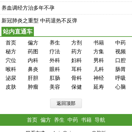
养血调经方治多年不孕
新冠肺炎之重型 中药退热不反弹
站内直通车
首页
偏方
养生
方剂
书籍
中药
秘方
药图
疗法
药方
方集
视频
穴位
内科
外科
妇科
男科
口腔
喉科
鼻炎
眼科
耳科
儿科
肠胃
泌尿
肝胆
肛肠
骨科
神经
呼吸
皮肤
肿瘤
美容
保健
延寿
心脑
返回顶部
首页
偏方
养生
中药
书籍
导航