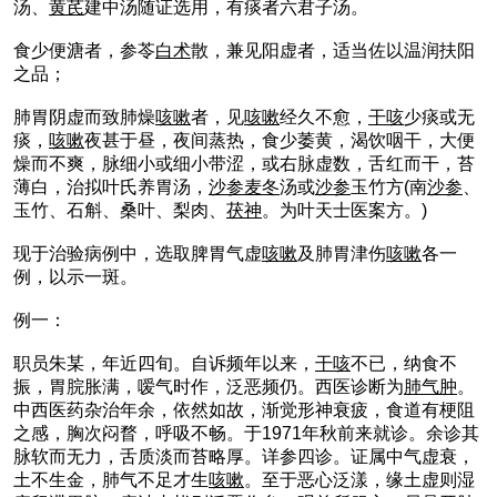
汤、
黄芪
建中汤随证选用，有痰者六君子汤。
食少便溏者，参苓
白术
散，兼见阳虚者，适当佐以温润扶阳
之品；
肺胃阴虚而致肺燥
咳嗽
者，见
咳嗽
经久不愈，
干咳
少痰或无
痰，
咳嗽
夜甚于昼，夜间蒸热，食少萎黄，渴饮咽干，大便
燥而不爽，脉细小或细小带涩，或右脉虚数，舌红而干，苔
薄白，治拟叶氏养胃汤，
沙参
麦冬
汤或
沙参
玉竹方(南
沙参
、
玉竹、石斛、桑叶、梨肉、
茯神
。为叶天士医案方。)
现于治验病例中，选取脾胃气虚
咳嗽
及肺胃津伤
咳嗽
各一
例，以示一斑。
例一：
职员朱某，年近四旬。自诉频年以来，
干咳
不已，纳食不
振，胃脘胀满，嗳气时作，泛恶频仍。西医诊断为
肺气肿
。
中西医药杂治年余，依然如故，渐觉形神衰疲，食道有梗阻
之感，胸次闷瞀，呼吸不畅。于1971年秋前来就诊。余诊其
脉软而无力，舌质淡而苔略厚。详参四诊。证属中气虚衰，
土不生金，肺气不足才生
咳嗽
。至于恶心泛漾，缘土虚则湿