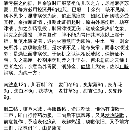
液亏损之的据。且余诊时正服某祖传儿医之方，尽是麻杏苏
夏，且每方必用控涎丹9g包煎。已服二十余剂，咳不见减，
痰不见少，显非痰饮为病。倘正属痰饮，如此用药痰咳必受
其挫。余揣摩证情，推测此证初起时，原由外感伤肺、劫夺
津液，加之杂药乱投，肺胃津液更伤，遂成金燥热郁之象。
消克之药屡投，脾胃复伤，脾不能为胃行其津液以上灌于
肺，反使水液凝滞，遇内火煎熬而为痰浊。中土一亏，则金
失所养，故痰嗽愈甚。是水液不足，输布失常，而非水液过
剩；是燥证而非痰饮。于病机之认识相反若此，倘辨证不
明，失之毫厘，投剂用药则差之千里矣。何求愈病之云哉！
患者之治，余意当养胃阴、润肺金、
健脾
土为法，佐以
止咳
消痰。为疏一方：
南
沙参
12g，川石斛12g，麦门冬9g，炙紫菀9g，炙冬花
9g，焦
白术
6g，
茯苓
9g，炙
甘草
3g，甜
杏仁
9g，炙兜铃
9g。
服二帖，
咳嗽
大减，再服四帖，诸症渐除。惟偶有
咳嗽
一、
二声，即自行停药勿服。二旬后不慎风寒，又见
发热
咳嗽
，
前症复作，予疏表化痰药，表解热退，痰嗽依旧。又予前方
三剂，痰嗽俱平，由是康复。