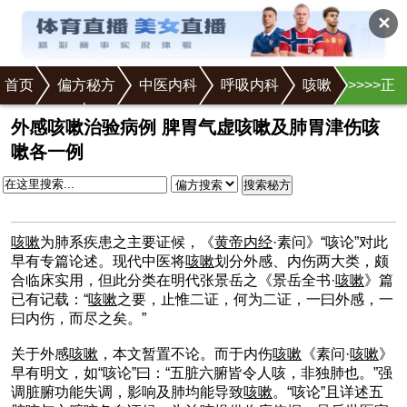
✕
首页
偏方秘方
中医内科
呼吸内科
咳嗽
>
>
>
>
>
>正
咳嗽偏方
文
外感咳嗽治验病例 脾胃气虚咳嗽及肺胃津伤咳
嗽各一例
搜索秘方
咳嗽
为肺系疾患之主要证候，《
黄帝内经
·素问》“咳论”对此
早有专篇论述。现代中医将
咳嗽
划分外感、内伤两大类，颇
合临床实用，但此分类在明代张景岳之《景岳全书·
咳嗽
》篇
已有记载：“
咳嗽
之要，止惟二证，何为二证，一曰外感，一
曰内伤，而尽之矣。”
关于外感
咳嗽
，本文暂置不论。而于内伤
咳嗽
《素问·
咳嗽
》
早有明文，如“咳论”曰：“五脏六腑皆令人咳，非独肺也。”强
调脏腑功能失调，影响及肺均能导致
咳嗽
。“咳论”且详述五