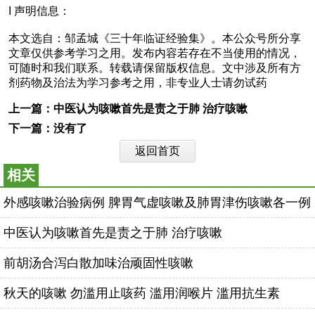
I 声明信息：
本文选自：邹孟城《三十年临证经验集》。本公众号所分享
文章仅供参考学习之用。发布内容若存在不当使用的情况，
可随时和我们联系。转载请保留版权信息。文中涉及所有方
剂药物及治法为学习参考之用，非专业人士请勿试药
上一篇：
中医认为咳嗽首先是责之于肺 治疗咳嗽
下一篇：没有了
返回首页
相关
外感咳嗽治验病例 脾胃气虚咳嗽及肺胃津伤咳嗽各一例
中医认为咳嗽首先是责之于肺 治疗咳嗽
前胡汤合泻白散加味治顽固性咳嗽
秋天的咳嗽 勿滥用止咳药 滥用润喉片 滥用抗生素