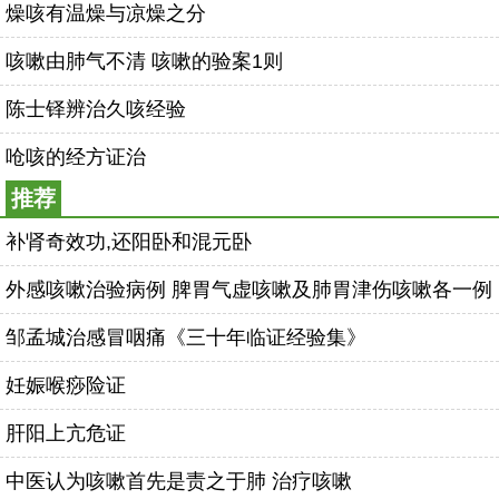
燥咳有温燥与凉燥之分
咳嗽由肺气不清 咳嗽的验案1则
陈士铎辨治久咳经验
呛咳的经方证治
推荐
补肾奇效功,还阳卧和混元卧
外感咳嗽治验病例 脾胃气虚咳嗽及肺胃津伤咳嗽各一例
邹孟城治感冒咽痛《三十年临证经验集》
妊娠喉痧险证
肝阳上亢危证
中医认为咳嗽首先是责之于肺 治疗咳嗽