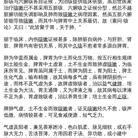
脏咳与六腑咳各自证候，为治咳提供临床依据。虽后世医家
治疗
咳嗽
已不甚采用五脏咳、六腑咳之证候分型，然总不越
脏腑功能失调影响及肺而致
咳嗽
之病理因素。然虽五脏六腑
皆能导致
咳嗽
，而其中与脾胃中土关系最切。故《素问·咳
论》又曰：“此皆聚于胃，关于肺。”
据于临床，内伤
咳嗽
证候甚多，除肺脏自病外，与肝胆、肾
脏、脾胃均有密切关系，而其中
久咳
不愈者常多源自脾胃。
肺为华盖而属金，脾胃为中土而化生万物。按五行相生规律
则土能生金。脾胃中土虚衰，土不生金而致肺虚
咳嗽
，为临
床所常见。脾胃虽同属于土，而脾为阴土，胃为阳土，脾主
生化气血，输布精微，故其病每多气虚，虽有脾阴损伤一
途，而终不及气虚为多，故脾虚致咳者，治以益气
健脾
、培
土生金为大法。胃主通降，又为津液之海，故其病每以津液
不足为多。胃虚致咳者，治以养胃生津，培土生金而
止咳
。
脾肺气虚、土不生金而致
咳嗽
者，证见
咳嗽
经久不愈，咳声
低微。病情较甚者，可见食减便溏，短气乏力。
气虚及阳者，兼见畏寒跗冷，色白肌柔。脉见细软，或右手
脉大无力，舌淡苔薄。方用四君子汤、异功散，或小建中