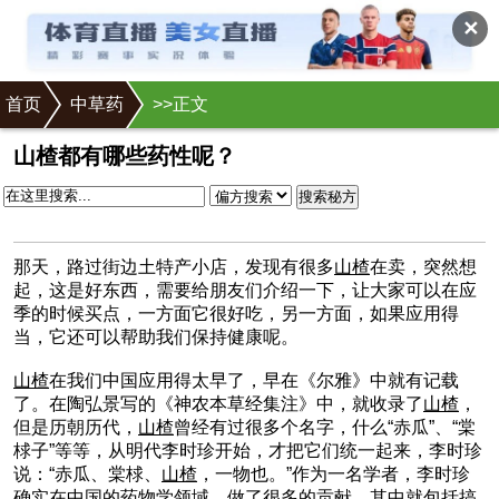
✕
首页
中草药
>
>正文
山楂都有哪些药性呢？
搜索秘方
那天，路过街边土特产小店，发现有很多
山楂
在卖，突然想
起，这是好东西，需要给朋友们介绍一下，让大家可以在应
季的时候买点，一方面它很好吃，另一方面，如果应用得
当，它还可以帮助我们保持健康呢。
山楂
在我们中国应用得太早了，早在《尔雅》中就有记载
了。在陶弘景写的《神农本草经集注》中，就收录了
山楂
，
但是历朝历代，
山楂
曾经有过很多个名字，什么“赤瓜”、“棠
梂子”等等，从明代李时珍开始，才把它们统一起来，李时珍
说：“赤瓜、棠梂、
山楂
，一物也。”作为一名学者，李时珍
确实在中国的药物学领域，做了很多的贡献，其中就包括搞