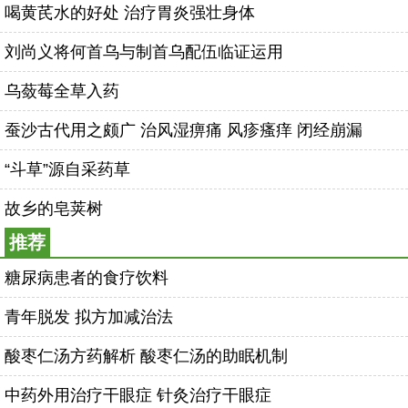
喝黄芪水的好处 治疗胃炎强壮身体
刘尚义将何首乌与制首乌配伍临证运用
乌蔹莓全草入药
蚕沙古代用之颇广 治风湿痹痛 风疹瘙痒 闭经崩漏
“斗草”源自采药草
故乡的皂荚树
推荐
糖尿病患者的食疗饮料
青年脱发 拟方加减治法
酸枣仁汤方药解析 酸枣仁汤的助眠机制
中药外用治疗干眼症 针灸治疗干眼症