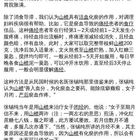
胃脘胀满。
除了消食导滞，我们认为
山楂
具有
活血
化瘀的作用，对调理
妇科疾病很有帮助。比如，它是瘀血导致的
痛经
患者的
食疗
佳品。这种
痛经
患者常在行经第1～2天或经前1～2天发生小
腹疼痛，待经血排出流畅时，疼痛逐渐减轻或消失，且经血
颜色暗，伴有血块。此时，大家可以取完整带核鲜
山楂
200
克，洗净后加入适量水，文火熬煮至
山楂
烂熟，加入红糖三
羹匙，搅拌均匀即可。一般从经前3～5天开始服用，每日早
晚各食
山楂
泥一羹匙，可以冲开水饮用，直至经后3天停止
服用，一般会明显缓解
痛经
。
这种方法是从民国时候的名医张锡纯那里借鉴来的，张锡纯
认为
山楂
“善入血分，为化瘀血之要药。能除痃癖癥瘕，女子
月闭，
产后
瘀血作疼。”
张锡纯当年是用
山楂
来治疗女子
闭经
的。他说：“女子至期月
信不来，用
山楂
两许（注：一两左右的意思）煎汤，冲化红
蔗糖七八钱，服之即通，此方屡试屡效。若月信数月不通
者，多服几次亦通下。”当然，张锡纯所讲的月经不来，其主
要原因还是瘀血导致的，因为
山楂
有化瘀的作用，所以会有
效果，大家可以借鉴一下。