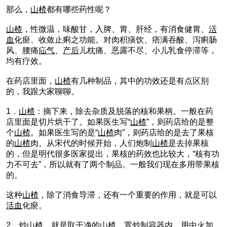
那么，
山楂
都有哪些药性呢？
山楂
，性微温，味酸甘，入脾、胃、肝经，有消食健胃、
活
血
化瘀、收敛止痢之功能。对肉积痰饮、痞满吞酸、泻痢肠
风、腰痛
疝气
、
产后
儿枕痛、恶露不尽、小儿乳食停滞等，
均有疗效。
在药店里面，
山楂
有几种制品，其中的功效还是有点区别
的，我跟大家聊聊。
1．
山楂
：摘下来，除去杂质及脱落的核和果柄。一般在药
店里面是切片烘干了。如果医生写“
山楂
”，则药店给的是整
个
山楂
。如果医生写的是“
山楂
肉”，则药店给的是去了果核
的
山楂
肉。从宋代的时候开始，人们炮制
山楂
是去掉果核
的，但是明代很多医家提出，果核的药效也比较大，“核有功
力不可去”，所以就有了两个制品。一般我们现在多用带果核
的。
这种
山楂
，除了消食导滞，还有一个重要的作用，就是可以
活血
化瘀。
2．炒
山楂
，就是取干净的
山楂
，置炒制容器内，用中火加