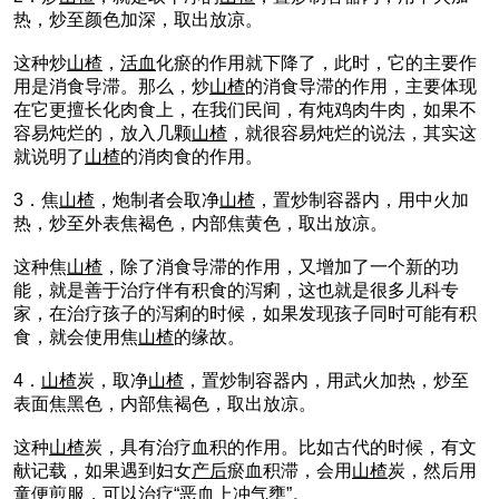
热，炒至颜色加深，取出放凉。
这种炒
山楂
，
活血
化瘀的作用就下降了，此时，它的主要作
用是消食导滞。那么，炒
山楂
的消食导滞的作用，主要体现
在它更擅长化肉食上，在我们民间，有炖鸡肉牛肉，如果不
容易炖烂的，放入几颗
山楂
，就很容易炖烂的说法，其实这
就说明了
山楂
的消肉食的作用。
3．焦
山楂
，炮制者会取净
山楂
，置炒制容器内，用中火加
热，炒至外表焦褐色，内部焦黄色，取出放凉。
这种焦
山楂
，除了消食导滞的作用，又增加了一个新的功
能，就是善于治疗伴有积食的泻痢，这也就是很多儿科专
家，在治疗孩子的泻痢的时候，如果发现孩子同时可能有积
食，就会使用焦
山楂
的缘故。
4．
山楂
炭，取净
山楂
，置炒制容器内，用武火加热，炒至
表面焦黑色，内部焦褐色，取出放凉。
这种
山楂
炭，具有治疗血积的作用。比如古代的时候，有文
献记载，如果遇到妇女
产后
瘀血积滞，会用
山楂
炭，然后用
童便煎服，可以治疗“恶血上冲气壅”。