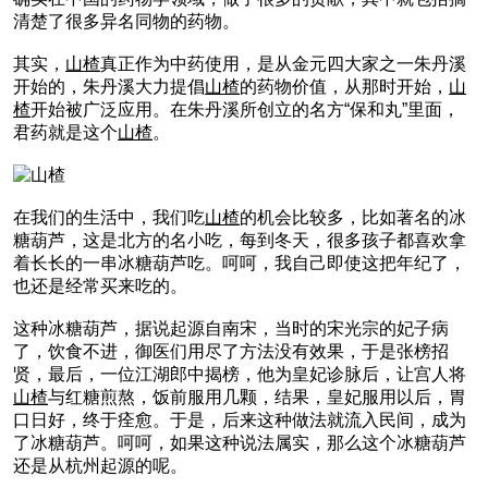
清楚了很多异名同物的药物。
其实，
山楂
真正作为中药使用，是从金元四大家之一朱丹溪
开始的，朱丹溪大力提倡
山楂
的药物价值，从那时开始，
山
楂
开始被广泛应用。在朱丹溪所创立的名方“保和丸”里面，
君药就是这个
山楂
。
在我们的生活中，我们吃
山楂
的机会比较多，比如著名的冰
糖葫芦，这是北方的名小吃，每到冬天，很多孩子都喜欢拿
着长长的一串冰糖葫芦吃。呵呵，我自己即使这把年纪了，
也还是经常买来吃的。
这种冰糖葫芦，据说起源自南宋，当时的宋光宗的妃子病
了，饮食不进，御医们用尽了方法没有效果，于是张榜招
贤，最后，一位江湖郎中揭榜，他为皇妃诊脉后，让宫人将
山楂
与红糖煎熬，饭前服用几颗，结果，皇妃服用以后，胃
口日好，终于痊愈。于是，后来这种做法就流入民间，成为
了冰糖葫芦。呵呵，如果这种说法属实，那么这个冰糖葫芦
还是从杭州起源的呢。