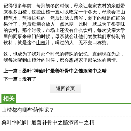
记得很多年前，每到初冬的时候，母亲让老家农村的亲戚带
来很多
山楂
，这些
山楂
一直可以吃完一个冬天，母亲会把
山
楂
熬水，熬得烂烂的，然后过滤去渣滓，剩下的就是红红的
果汁了，然后母亲会放入一点冰糖，此时，就成为了很美味
的饮料。那个时候，市场上还没有什么饮料，每次父亲大学
里的同事来串门的时候，母亲就会让他们尝尝我们家特制的
饮料，就是这个
山楂
汁，喝过的人，无不交口称赞。
这，也成为了我对那个时代的特殊的记忆。直到现在为之，
我每次喝到
山楂
汁的时候，都会想起家里那浓浓的亲情。
上一篇：
桑叶“神仙叶”最善补骨中之髓添肾中之精
下一篇：没有了
返回首页
相关
山楂都有哪些药性呢？
桑叶“神仙叶”最善补骨中之髓添肾中之精