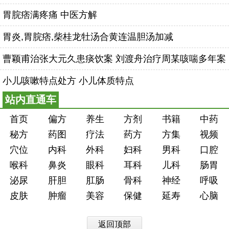
胃脘痞满疼痛 中医方解
胃炎,胃脘痞,柴桂龙牡汤合黄连温胆汤加减
曹颖甫治张大元久患痰饮案 刘渡舟治疗周某咳喘多年案
小儿咳嗽特点处方 小儿体质特点
站内直通车
首页
偏方
养生
方剂
书籍
中药
秘方
药图
疗法
药方
方集
视频
穴位
内科
外科
妇科
男科
口腔
喉科
鼻炎
眼科
耳科
儿科
肠胃
泌尿
肝胆
肛肠
骨科
神经
呼吸
皮肤
肿瘤
美容
保健
延寿
心脑
返回顶部