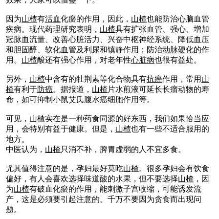
因为
山楂
有
活血
化瘀的作用，因此，
山楂
也能防治心脑血管
疾病。现代药理研究表明，
山楂
具有扩张血管、强心、增加
冠脉血流量、改善心脏活力、兴奋中枢神经系统、降低血压
和胆固醇、软化血管及利尿和镇静作用；防治
动脉硬化
的作
用。
山楂
酸还有强心作用，对老年性
心脏病
也很有益处。
另外，
山楂
中含有的牡荆素等化合物具有
抗癌
作用，常用
山
楂
有利于
防癌
。据报道，
山楂
片水煎液可延长长瘤动物的寿
命，如可抑制小鼠艾氏腹水癌细胞作用等。
可见，
山楂
实在是一种药食同源的好东西，我们如果恰当应
用，会特别有益于健康。但是，
山楂
也有一些不适合服用的
地方。
中医认为，
山楂
只消不补，脾胃虚弱的人不宜多食。
尤其值得注意的是，孕妇最好莫吃
山楂
。很多孕妇会有饮食
偏好，有人会喜欢选择味道酸的水果，但不要选择
山楂
，因
为
山楂
有破血化瘀的作用，能刺激子宫收缩，可能诱发流
产，这是必须要引起注意的。千万不要因为贪食而出现问
题。