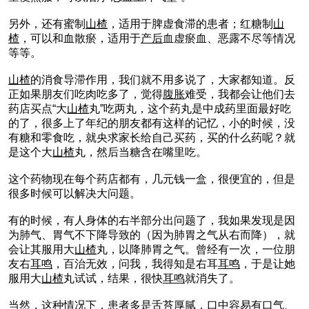
另外，还有蜜制
山楂
，适用于脾虚食滞的患者；红糖制
山
楂
，可以和血散瘀，适用于
产后
血虚瘀血、恶露不尽等情况
等等。
山楂
的消食导滞作用，我们就不用多说了，大家都知道。反
正如果朋友们吃肉吃多了，觉得
腹胀
难受，我都会让他们去
药店买点“大
山楂
丸”吃两丸，这个药丸是中成药里面最好吃
的了，很多上了年纪的朋友都有这样的记忆，小的时候，没
有糖和零食吃，就央求家长给自己买药，买的什么药呢？就
是这个大
山楂
丸，然后当糖含在嘴里吃。
这个药物现在每个药店都有，几元钱一盒，很便宜的，但是
很多时候可以解决大问题。
有的时候，有人身体的右半部分出问题了，我如果发现是因
为肺气、胃气不下降导致的（因为肺胃之气从右而降），就
会让其服用大
山楂
丸，以降肺胃之气。曾经有一次，一位朋
友右
耳鸣
，百治无效，问我，我得知是右耳
耳鸣
，于是让她
服用大
山楂
丸试试，结果，很快
耳鸣
就消失了。
当然，这种情况下，患者多是舌苔厚腻，口中容易有口气、