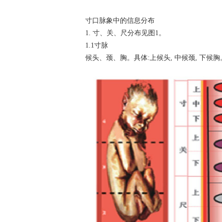
寸口脉象中的信息分布
1. 寸、关、尺分布见图1。
1.1寸脉
候头、颈、胸。具体:上候头, 中候颈, 下候胸