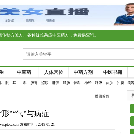
祖传秘方验方、各种疑难杂症中医药方，免费供查询。
生
中草药
人体穴位
中药方剂
中医书籍
鼻
眼
耳
儿科
肠胃
泌尿
肝胆
肛肠
骨科
神经
呼吸
皮肤
肿瘤
美
返回首页
“形”“气”与病症
piccc.com 发布时间：2019-01-21