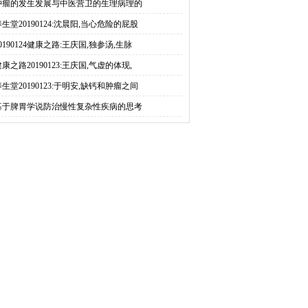
肿瘤的发生发展与中医营卫的生理病理的
养生堂20190124:沈晨阳,当心危险的屁股
0190124健康之路:王庆国,独参汤,生脉
康之路20190123:王庆国,气虚的体现,
养生堂20190123:于明安,缺钙和肿瘤之间
基于脾胃学说防治慢性复杂性疾病的思考