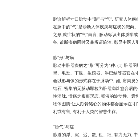
脉诊解析寸口脉动中“形”与“气”, 研究人体
在脉中的“气”是诊断人体疾病与症状的靶向
之形;就症状的“气”而言, 脉动标识出体质
备, 诊断疾病同时又兼辨证施治, 彰显中医
脉“形”与病
脉动中脏器疾病之“形”可分为4种: (1) 脏
胃、毛发、下肢、生殖器、淋巴结等器官在寸口
会以形与像的形式存在于脉动中, 如, 肩周炎
结石, 密集的无脉动颗粒为脏器病灶愈合后的钙
性涩脉, 溃疡之瘢痕形态, 积液的波动性、囊性
物体图腾:让人刻骨铭心的物体都会显示在寸口
利或有害, 有利于人类的智慧生存。
“脉气”与症
脉道的浮、沉、迟、数, 粗、细, 有力无力, 