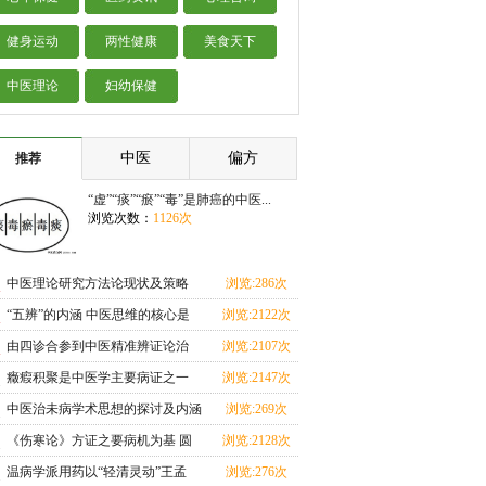
健身运动
两性健康
美食天下
中医理论
妇幼保健
中医
偏方
推荐
“虚”“痰”“瘀”“毒”是肺癌的中医...
浏览次数：
1126次
中医理论研究方法论现状及策略
浏览:286次
“五辨”的内涵 中医思维的核心是
浏览:2122次
整体观念
由四诊合参到中医精准辨证论治
浏览:2107次
癥瘕积聚是中医学主要病证之一
浏览:2147次
《伤寒杂病论》探
中医治未病学术思想的探讨及内涵
浏览:269次
浅析
《伤寒论》方证之要病机为基 圆
浏览:2128次
机活法不拘经方
温病学派用药以“轻清灵动”王孟
浏览:276次