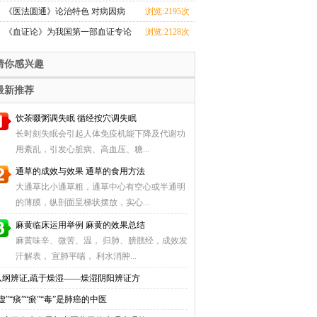
英“调愆”理论
《医法圆通》论治特色 对病因病
浏览:2195次
机的认识
《血证论》为我国第一部血证专论
浏览:2128次
猜你感兴趣
最新推荐
饮茶啜粥调失眠 循经按穴调失眠
长时刻失眠会引起人体免疫机能下降及代谢功
用紊乱，引发心脏病、高血压、糖...
通草的成效与效果 通草的食用方法
大通草比小通草粗，通草中心有空心或半通明
的薄膜，纵剖面呈梯状摆放，实心...
麻黄临床运用举例 麻黄的效果总结
麻黄味辛、微苦、温， 归肺、膀胱经，成效发
汗解表， 宣肺平喘， 利水消肿...
八纲辨证,疏于燥湿——燥湿阴阳辨证方
虚”“痰”“瘀”“毒”是肺癌的中医