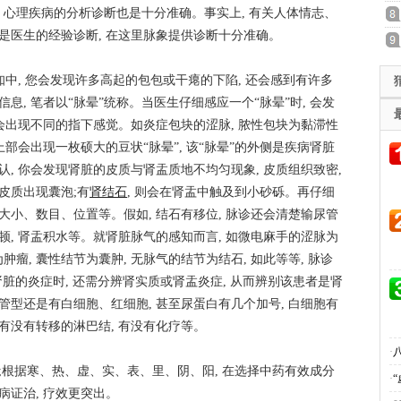
心理疾病的分析诊断也是十分准确。事实上, 有关人体情志、
是医生的经验诊断, 在这里脉象提供诊断十分准确。
知中, 您会发现许多高起的包包或干瘪的下陷, 还会感到有许多
息, 笔者以“脉晕”统称。当医生仔细感应一个“脉晕”时, 会发
内还会出现不同的指下感觉。如炎症包块的涩脉, 脓性包块为黏滞性
上部会出现一枚硕大的豆状“脉晕”, 该“脉晕”的外侧是疾病肾脏
认, 你会发现肾脏的皮质与肾盂质地不均匀现象, 皮质组织致密,
皮质出现囊泡;有
肾结石
, 则会在肾盂中触及到小砂砾。再仔细
大小、数目、位置等。假如, 结石有移位, 脉诊还会清楚输尿管
顿, 肾盂积水等。就肾脏脉气的感知而言, 如微电麻手的涩脉为
为肿瘤, 囊性结节为囊肿, 无脉气的结节为结石, 如此等等, 脉诊
脏的炎症时, 还需分辨肾实质或肾盂炎症, 从而辨别该患者是肾
管型还是有白细胞、红细胞, 甚至尿蛋白有几个加号, 白细胞有
有没有转移的淋巴结, 有没有化疗等。
·
;根据寒、热、虚、实、表、里、阴、阳, 在选择中药有效成分
·
“
病证治, 疗效更突出。