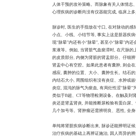
人体干预的攻补策略。而脉象有关人体情志、
心理疾病的诊断尚没有仪器能完成, 临床上多
脉诊时, 医生的手指放在寸口, 在对脉动的感
小点、小线、小结节等, 事实上这是脏器疾病信
现“脉晕”内还有小“脉晕”, 甚至小“脉晕”
浆液等。例如, 当肾脏气血瘀滞时, 在尺脉的
的皮质部分, 内侧为肾脏的肾盂部分。仔细辨
肾盂中心有空腔。如果此患者有囊肿, 则会在
感应, 囊肿的位置、大小、囊肿生长。结石的
内结石大小, 周围组织有没有炎症、水肿或嵌
炎症, 混沌的脉气为瘀血, 有局灶性涩“脉晕”
类似于B超、CT等物理检测设备。在触及到肾
炎还是肾盂肾炎, 并能推断尿检验有蛋白尿、
几个加号等。肾肿瘤还需辨明良、恶性, 全身
单纯将肾脏疾病诊断出来, 脉诊还能辨明证候
治疗疾病的基础上再辨证施治, 因人而异的辨