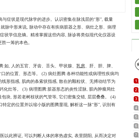
疾病与症状是现代脉学的进步。认识密集在脉浅层的“形”, 载量
。就脉中形来说, 脉动中存在有疾病脏器之形、病灶之形、病理
学或症状学信息熵。精准掌握这些内容, 脉诊将类似现代化仪器设
人更胜一筹的本色。
器图腾:如, 人的五官、牙齿、舌头、甲状腺、
乳房
、肝、胆、脾、
的位置、形态等。 (2) 病灶图腾:各种功能性或病理性疾病均
的线形指感, 肌肉的条索状指感, 散在的颗粒状、无搏动结节为
化灶等。 (3) 病理图腾:脏器形态的炎性涩脉, 脏内肿瘤局灶
包块, 形若老树枝状的气管等, 它们密集交错, 层层叠叠。 (4)
特定的位置并以缩小版的图腾显现, 解析这一脉“形”, 识别有
中医以此辨证, 可以判断人体的寒热虚实, 表里阴阳, 从而决定对