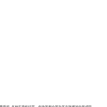
严重受损, 各种实质性结节、包块等都会因为其在脉搏波中形成阻