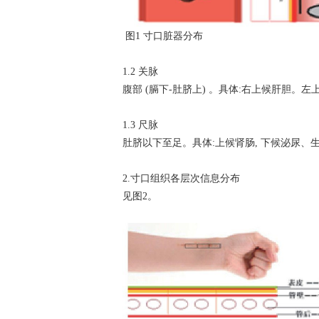
图1 寸口脏器分布
1.2 关脉
腹部 (膈下-肚脐上) 。具体:右上候肝胆。
1.3 尺脉
肚脐以下至足。具体:上候肾肠, 下候泌尿、
2.寸口组织各层次信息分布
见图2。