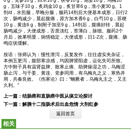
6 g，党参10 g，白术10 g，茯苓10 g，炮姜10 g，乌梅10
g，五味子10 g，炙鸡金10 g，炙甘草6 g，淮小麦30 g。1
剂/d，水煎服，早晚分服，服药14剂后大便基本成形，日行2
次，肠鸣减少，晨起腹痛，原方加木香6 g，白芍10 g，苏梗
10 g，黄连6 g，制附子加至9 g，14剂后，腹痛好转，晨起
肠鸣减少，大便成形，舌质淡红，苔薄白，脉细。服药2个
月后，效果明显，病情稳定，大便成形，日1-2次，腹痛、肠
鸣症状缓解。
按语：张师认为：慢性泄泻，反复发作，往往虚实夹杂证，
本例五更泻，腹部寒凉感，均因脾肾阳虚，运化失司所致。
方中附子具有温肾益脾、散寒止痛、助脾燥湿之功，乌梅涩
肠止泻，与干姜、黄连、党参同用，有乌梅丸之义，寒热并
用，共奏良效。《伤寒论》曰：“蛔厥者，乌梅丸主之，又主
久利。”
上一篇：
结肠癌和直肠癌中医从痰立论探讨
下一篇：
解胰十二指肠术后出血危情 大剂红参
返回首页
相关