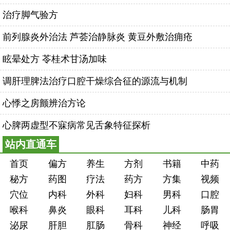
治疗脚气验方
前列腺炎外治法 芦荟治静脉炎 黄豆外敷治痈疮
眩晕处方 苓桂术甘汤加味
调肝理脾法治疗口腔干燥综合征的源流与机制
心悸之房颤辨治方论
心脾两虚型不寐病常见舌象特征探析
站内直通车
首页
偏方
养生
方剂
书籍
中药
秘方
药图
疗法
药方
方集
视频
穴位
内科
外科
妇科
男科
口腔
喉科
鼻炎
眼科
耳科
儿科
肠胃
泌尿
肝胆
肛肠
骨科
神经
呼吸