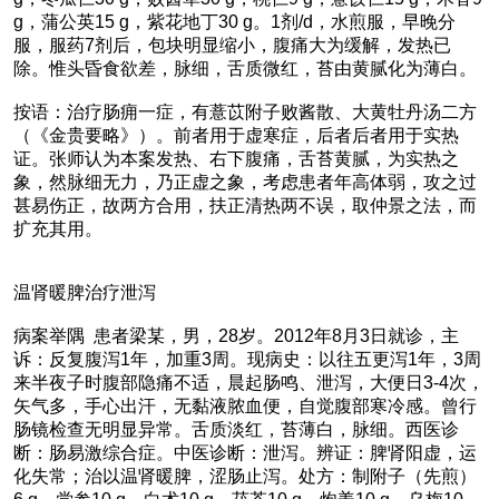
g，蒲公英15 g，紫花地丁30 g。1剂/d，水煎服，早晚分
服，服药7剂后，包块明显缩小，腹痛大为缓解，发热已
除。惟头昏食欲差，脉细，舌质微红，苔由黄腻化为薄白。
按语：治疗肠痈一症，有薏苡附子败酱散、大黄牡丹汤二方
（《金贵要略》）。前者用于虚寒症，后者后者用于实热
证。张师认为本案发热、右下腹痛，舌苔黄腻，为实热之
象，然脉细无力，乃正虚之象，考虑患者年高体弱，攻之过
甚易伤正，故两方合用，扶正清热两不误，取仲景之法，而
扩充其用。
温肾暖脾治疗泄泻
病案举隅 患者梁某，男，28岁。2012年8月3日就诊，主
诉：反复腹泻1年，加重3周。现病史：以往五更泻1年，3周
来半夜子时腹部隐痛不适，晨起肠鸣、泄泻，大便日3-4次，
矢气多，手心出汗，无黏液脓血便，自觉腹部寒冷感。曾行
肠镜检查无明显异常。舌质淡红，苔薄白，脉细。西医诊
断：肠易激综合症。中医诊断：泄泻。辨证：脾肾阳虚，运
化失常；治以温肾暖脾，涩肠止泻。处方：制附子（先煎）