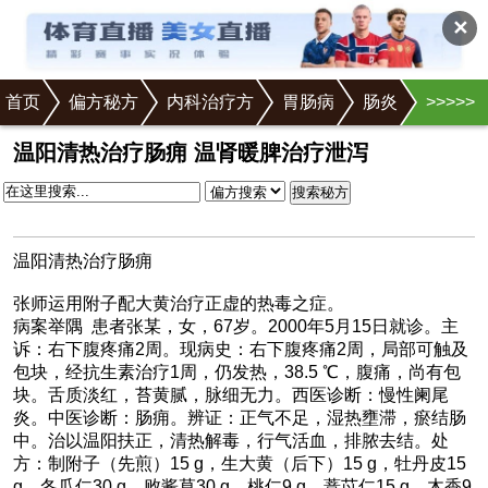
✕
首页
偏方秘方
内科治疗方
胃肠病
肠炎
>
>
>
>
>
正文
温阳清热治疗肠痈 温肾暖脾治疗泄泻
搜索秘方
温阳清热治疗肠痈
张师运用附子配大黄治疗正虚的热毒之症。
病案举隅 患者张某，女，67岁。2000年5月15日就诊。主
诉：右下腹疼痛2周。现病史：右下腹疼痛2周，局部可触及
包块，经抗生素治疗1周，仍发热，38.5 ℃，腹痛，尚有包
块。舌质淡红，苔黄腻，脉细无力。西医诊断：慢性阑尾
炎。中医诊断：肠痈。辨证：正气不足，湿热壅滞，瘀结肠
中。治以温阳扶正，清热解毒，行气活血，排脓去结。处
方：制附子（先煎）15 g，生大黄（后下）15 g，牡丹皮15
g，冬瓜仁30 g，败酱草30 g，桃仁9 g，薏苡仁15 g，木香9