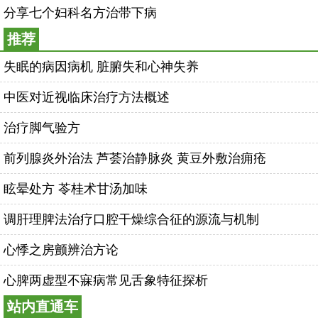
分享七个妇科名方治带下病
推荐
失眠的病因病机 脏腑失和心神失养
中医对近视临床治疗方法概述
治疗脚气验方
前列腺炎外治法 芦荟治静脉炎 黄豆外敷治痈疮
眩晕处方 苓桂术甘汤加味
调肝理脾法治疗口腔干燥综合征的源流与机制
心悸之房颤辨治方论
心脾两虚型不寐病常见舌象特征探析
站内直通车