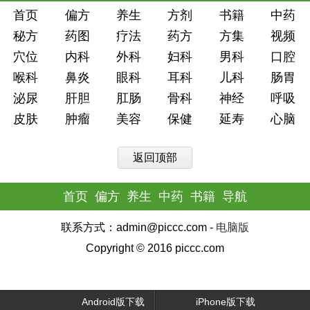
首页
偏方
养生
方剂
书籍
中药
秘方
药图
疗法
药方
方集
视频
穴位
内科
外科
妇科
男科
口腔
喉科
鼻炎
眼科
耳科
儿科
肠胃
泌尿
肝胆
肛肠
骨科
神经
呼吸
皮肤
肿瘤
美容
保健
延寿
心脑
返回顶部
首页
偏方
养生
中药
书籍
导航
联系方式：admin@piccc.com -
电脑版
Copyright © 2016 piccc.com
Android版下载
iPhone版下载