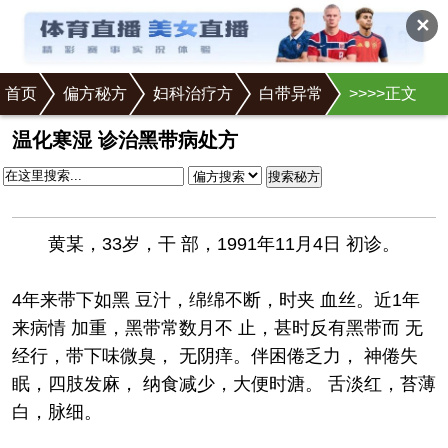
✕
首页
偏方秘方
妇科治疗方
白带异常
>
>
>
>正文
温化寒湿 诊治黑带病处方
搜索秘方
黄某，33岁，干 部，1991年11月4日 初诊。
4年来带下如黑 豆汁，绵绵不断，时夹 血丝。近1年
来病情 加重，黑带常数月不 止，甚时反有黑带而 无
经行，带下味微臭， 无阴痒。伴困倦乏力， 神倦失
眠，四肢发麻， 纳食减少，大便时溏。 舌淡红，苔薄
白，脉细。