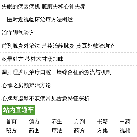
失眠的病因病机 脏腑失和心神失养
中医对近视临床治疗方法概述
治疗脚气验方
前列腺炎外治法 芦荟治静脉炎 黄豆外敷治痈疮
眩晕处方 苓桂术甘汤加味
调肝理脾法治疗口腔干燥综合征的源流与机制
心悸之房颤辨治方论
心脾两虚型不寐病常见舌象特征探析
站内直通车
首页
偏方
养生
方剂
书籍
中药
秘方
药图
疗法
药方
方集
视频