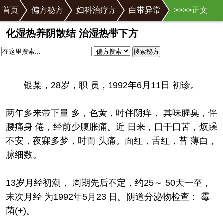
首页
偏方秘方
妇科治疗方
白带异常
>
>
>
>正文
✕
化湿热养阴散结 治湿热带下方
搜索秘方
银某，28岁，职 员，1992年6月11日 初诊。
两年多来带下量 多，色黄，时伴阴痒， 其味腥臭，伴
腰痛身 倦，经前少腹胀痛。近 日来，口干口苦，烦躁
不安，夜寐多梦，时而 头痛。面红，舌红，苔 薄白，
脉细数。
13岁月经初潮， 周期先后不定，约25～ 50天一至，
末次月经 为1992年5月23 日。阴道分泌物检查： 霉
菌(+)。