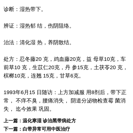
诊断：湿热带下。
辨证：湿热郁 结，伤阴阻络。
治法：清化湿 热，养阴散结。
处方：忍冬藤20 克，鸡血藤20克，益 母草10克，车
前草10 克，生苡仁20克，丹 参15克，土茯苓20 克，
槟榔10克，连翘 15克，甘草6克。
1993年6月15 日随访：上方加减服 用8剂后，带下正
常， 不痒不臭，腰痛消失， 阴道分泌物检查霉 菌消
失， 迄今效果 巩固。
上一篇：
温化寒湿 诊治黑带病处方
下一篇：
白带异常可用中医治疗