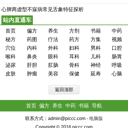
心脾两虚型不寐病常见舌象特征探析
站内直通车
首页
偏方
养生
方剂
书籍
中药
秘方
药图
疗法
药方
方集
视频
穴位
内科
外科
妇科
男科
口腔
喉科
鼻炎
眼科
耳科
儿科
肠胃
泌尿
肝胆
肛肠
骨科
神经
呼吸
皮肤
肿瘤
美容
保健
延寿
心脑
返回顶部
首页
偏方
养生
中药
书籍
导航
联系方式：admin@piccc.com -
电脑版
Copyright © 2016 piccc.com