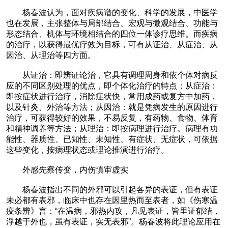
杨春波认为，面对疾病谱的变化、科学的发展，中医学
也在发展，主张整体与局部结合、宏观与微观结合、功能与
形态结合、机体与环境相结合的四位一体诊疗思维。而疾病
的治疗，以获得最优疗效为目标，可有从证治、从症治、从
因治、从理治等四方面。
从证治：即辨证论治，它具有调理周身和依个体对病反
应的不同区别处理的优点，即个体化治疗的特点；从症治：
即按症状进行治疗，消除症状快，常用成药或复方中加药，
以及针灸、外治等方法；从因治：就是凭病发生的原因进行
治疗，可获得较好的效果，不易反复，有药物、食物、体育
和精神调养等方法；从理治：即按病理进行治疗。病理有功
能性、器质性、已知性、未知性、有症状、无症状，可依据
这些变化，按病理状态或理论推演进行治疗。
外感先察传变，内伤慎审虚实
杨春波指出不同的外邪可以引起各异的表证，但有表证
未必都有表邪，临床中也存在因里热而至表者，如《伤寒温
疫条辨》言：“在温病，邪热内攻，凡见表证，皆里证郁结，
浮越于外也，虽有表证，实无表邪”。杨春波将此理论应用在