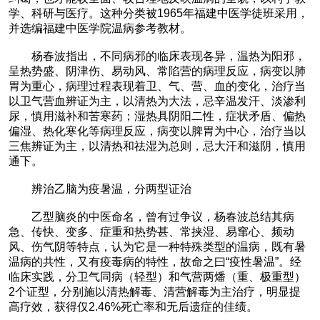
学、科研与医疗。这种分类被1965年福建中医学徒班采用，
并选编福建中医学院温病参考教材。
杨春波指出，不同病邪的临床表现各异，温热为阳邪，
呈热势盛、阴津伤、易动风、常陷营的病理反应，病变以肺
胃为重心，病理过程表现着卫、气、营、血的变化，治疗当
以卫气营血辨证为主，以清热为大法，忌辛温发汗、淡渗利
尿，慎用滋补和苦寒药；湿热具阴阳二性，症状矛盾、偏热
偏湿、热化寒化等病理反应，病变以脾胃为中心，治疗当以
三焦辨证为主，以清热和祛湿为总则，忌大汗和滋阴，慎用
通下。
辨治乙脑为疫暑温，分两型证治
乙型脑炎的中医命名，曾有过争议，杨春波总结其病
急、传快、变多、症重和热势甚、常挟湿、易窜心、频动
风、伤气阴等特点，认为它是一种特殊类型的温病，既有暑
温病的共性，又有疫毒病的特性，故命之曰“疫性暑温”。经
临床实践，分卫气同病（轻型）和气营两燔（重、极重型）
2个证型，分别施以清热解毒、清营解毒为主治疗，明显提
高疗效，获得仅2.46%死亡率和无后遗症的佳绩。