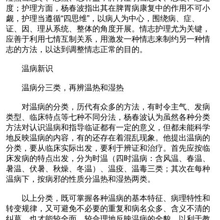
度；护理方面，杨春波指出其在脾胃病康复中的作用不可小
觑，护理当遵循“四思维”，以病人为中心，围绕病、症、
证、因、理从系统、整体的角度开展。情志护理尤为关键，
应善于利用七情互制关系，用激发一种情志来制约另一种情
志的方法，以达到调整情志正常的目的。
温病新识
温病分三类，再辨温热和湿热
对温病的分类，历代有众多的方法，有时令主气、发病
类型、临床特点等七种不同分法，杨春波认为虽然各种分类
方法对认识温病和指导临证都有一定的意义，但都未能科学
地反映温病的内容，有的还存在着混乱现象。他提出温病的
分类，要从临床实际出发，要利于辨证和治疗。首先应按临
床发病的特点出发，分为时温（四时温病：含风温、春温、
暑温、伏暑、秋燥、冬温）、温疫、温毒三类；其次在每种
温病下，按病邪的性质分温热和湿热两类。
以上分类，既可掌握各种温病的基本特征、病理特性和
转变规律，又可避免不必要的重复和病名众多、含义不清的
纠葛，也才能较全面、较合理地反映温病的全貌，以利于教