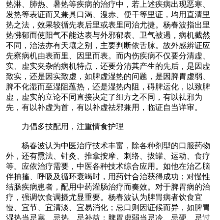
热淋、肺热、暑热等疾病的治疗中，若上述疾病出现恶寒、
发热等表证而又兼具口渴、溲赤、便干等里证，均用直清里
热之法，效果较循先表后里或表里同治尤捷。杨春波指出里
热怫郁而使阳气不能达表与外邪郁表、卫气被遏，病机截然
不同，治法亦有天壤之别，主要判断依舌脉。故外感辨证应
先察病机由表而里、因里而表。而内伤疾病不仅要分清虚、
实、虚实夹杂的病机特点，还要分清其产生的先后，是因虚
致实，还是因实致虚，如脾虚湿热的问题，是因脾胃虚弱、
脾不化湿而至湿阻蕴热，还是湿热内阻，碍脾运化，以致脾
虚，虚实的立论不同直接决定了组方之不同，有以祛邪为
先，有以补虚为首，有以补虚祛邪兼用，临证自当详审。
力倡多技配用，注重情食护理
杨春波认为中医治疗技术丰富，除各种剂型的口服药物
外，还有熏法、针灸、推拿按摩、刺络、拔罐、运动、食疗
等。应依治疗需要，中医各种技术综合应用。如他在治乙脑
伴抽搐、呼吸及循环衰竭时，用药针合治获得成功；对慢性
结肠疾病患者，配用中药灌肠治疗而奏效。对于脾胃病的治
疗，强调饮食调摄尤显重要。杨春波认为脾胃病者饮食宜
慢、宜节、宜清淡、宜易消化；忌口则因证候而异，如脾胃
湿热当忌寒、忌热、忌补益；脾胃虚弱当忌冷、忌硬、忌过