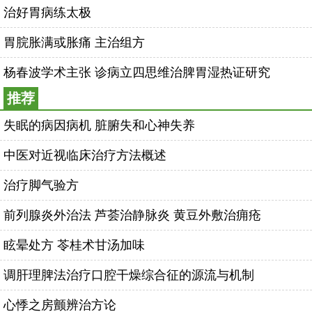
治好胃病练太极
胃脘胀满或胀痛 主治组方
杨春波学术主张 诊病立四思维治脾胃湿热证研究
推荐
失眠的病因病机 脏腑失和心神失养
中医对近视临床治疗方法概述
治疗脚气验方
前列腺炎外治法 芦荟治静脉炎 黄豆外敷治痈疮
眩晕处方 苓桂术甘汤加味
调肝理脾法治疗口腔干燥综合征的源流与机制
心悸之房颤辨治方论