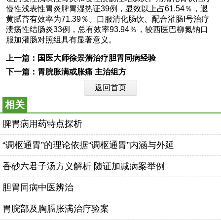
慢性浅表性胃炎脾胃湿热证39例，显效以上占61.54％，退
黄腻苔有效率为71.39％。口服清化肠饮、配合灌肠I号治疗
溃疡性结肠炎33例，总有效率93.94％，较西医巴柳氮钠口
服加灌肠对照组具有显著意义。
上一篇：
国医大师徐景藩治疗胆胃同病经验
下一篇：
胃脘胀满或胀痛 主治组方
返回首页
相关
脾胃病用药特点探析
“调枢通胃”的理论依据“调枢通胃”内涵与外延
香砂六君子汤方义解析 随证加减病案举例
胆胃同病中医辨治
胃脘部及胸膈胀满治疗验案