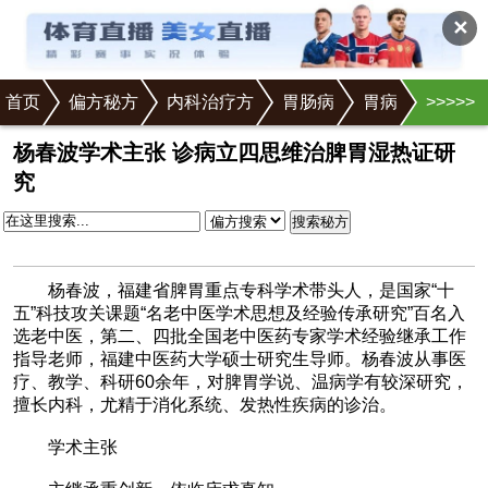
✕
首页
偏方秘方
内科治疗方
胃肠病
胃病
>
>
>
>
>
正文
杨春波学术主张 诊病立四思维治脾胃湿热证研
究
搜索秘方
杨春波，福建省脾胃重点专科学术带头人，是国家“十
五”科技攻关课题“名老中医学术思想及经验传承研究”百名入
选老中医，第二、四批全国老中医药专家学术经验继承工作
指导老师，福建中医药大学硕士研究生导师。杨春波从事医
疗、教学、科研60余年，对脾胃学说、温病学有较深研究，
擅长内科，尤精于消化系统、发热性疾病的诊治。
学术主张