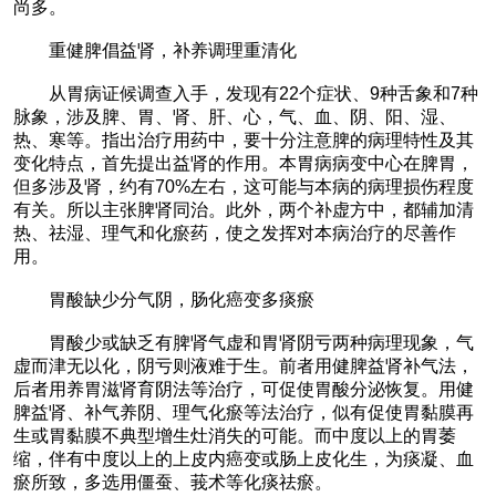
尚多。
重健脾倡益肾，补养调理重清化
从胃病证候调查入手，发现有22个症状、9种舌象和7种
脉象，涉及脾、胃、肾、肝、心，气、血、阴、阳、湿、
热、寒等。指出治疗用药中，要十分注意脾的病理特性及其
变化特点，首先提出益肾的作用。本胃病病变中心在脾胃，
但多涉及肾，约有70%左右，这可能与本病的病理损伤程度
有关。所以主张脾肾同治。此外，两个补虚方中，都辅加清
热、祛湿、理气和化瘀药，使之发挥对本病治疗的尽善作
用。
胃酸缺少分气阴，肠化癌变多痰瘀
胃酸少或缺乏有脾肾气虚和胃肾阴亏两种病理现象，气
虚而津无以化，阴亏则液难于生。前者用健脾益肾补气法，
后者用养胃滋肾育阴法等治疗，可促使胃酸分泌恢复。用健
脾益肾、补气养阴、理气化瘀等法治疗，似有促使胃黏膜再
生或胃黏膜不典型增生灶消失的可能。而中度以上的胃萎
缩，伴有中度以上的上皮内癌变或肠上皮化生，为痰凝、血
瘀所致，多选用僵蚕、莪术等化痰祛瘀。