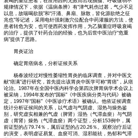
衰竭的重症患者，在应用西药无效而出现抽搐、呼吸微弱不
规律情况下，依据《温病条辨》有“津气耗伤过甚，气少不足
以息，故喘喝欲脱”和“汗涌、鼻扇、脉散，皆化源欲绝之征
兆也”等记述，采用电针强刺激穴位配合中药灌服的方法，使
患者转危为安，也可使西药发挥作用，为乙脑重症呼吸衰竭
的治疗，提供了针药合治的经验，也为后世中医治疗“危重
病”提供了思路。
胃炎证治
确定胃痞病名，分析证候关系
杨春波经过对慢性萎缩性胃炎的临床调查，并对中医文
献“痞满”进行研究，首先提出该胃炎中医学可称“胃痞”，从痞
论治。1987年在全国中医内科学会第四次脾胃病学术会议上
被采纳，1994年发布的“国标”《中医疾病分类与代码》被确
定，1997年“国标”《中医诊疗术语》被确认。他依证候调查
统计分析证候间的关系，以气虚与气阴虚、湿热与燥热鉴
别，研究虚实相兼的气虚（脾肾）湿热（气滞血瘀）与气阴
虚（胃肾）燥热（气滞血瘀）两个证型，分析153例中，属
前证型的占79.74％，属后证型的占20.26％。观察治疗后证
的演变，表明虚证易复、血瘀可消、湿邪能祛，热郁和气滞