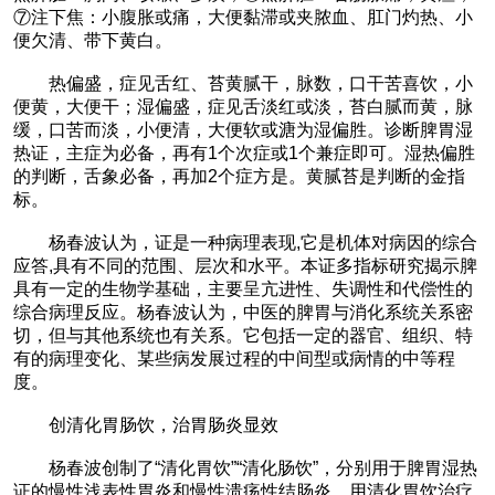
⑦注下焦：小腹胀或痛，大便黏滞或夹脓血、肛门灼热、小
便欠清、带下黄白。
热偏盛，症见舌红、苔黄腻干，脉数，口干苦喜饮，小
便黄，大便干；湿偏盛，症见舌淡红或淡，苔白腻而黄，脉
缓，口苦而淡，小便清，大便软或溏为湿偏胜。诊断脾胃湿
热证，主症为必备，再有1个次症或1个兼症即可。湿热偏胜
的判断，舌象必备，再加2个症方是。黄腻苔是判断的金指
标。
杨春波认为，证是一种病理表现,它是机体对病因的综合
应答,具有不同的范围、层次和水平。本证多指标研究揭示脾
具有一定的生物学基础，主要呈亢进性、失调性和代偿性的
综合病理反应。杨春波认为，中医的脾胃与消化系统关系密
切，但与其他系统也有关系。它包括一定的器官、组织、特
有的病理变化、某些病发展过程的中间型或病情的中等程
度。
创清化胃肠饮，治胃肠炎显效
杨春波创制了“清化胃饮”“清化肠饮”，分别用于脾胃湿热
证的慢性浅表性胃炎和慢性溃疡性结肠炎。用清化胃饮治疗