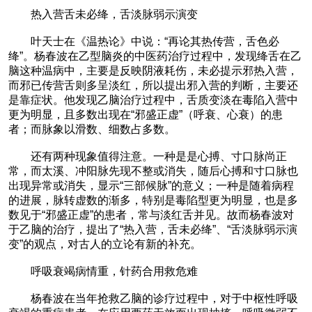
热入营舌未必绛，舌淡脉弱示演变
叶天士在《温热论》中说：“再论其热传营，舌色必
绛”。杨春波在乙型脑炎的中医药治疗过程中，发现绛舌在乙
脑这种温病中，主要是反映阴液耗伤，未必提示邪热入营，
而邪已传营舌则多呈淡红，所以提出邪入营的判断，主要还
是靠症状。他发现乙脑治疗过程中，舌质变淡在毒陷入营中
更为明显，且多数出现在“邪盛正虚”（呼衰、心衰）的患
者；而脉象以滑数、细数占多数。
还有两种现象值得注意。一种是是心搏、寸口脉尚正
常，而太溪、冲阳脉先现不整或消失，随后心搏和寸口脉也
出现异常或消失，显示“三部候脉”的意义；一种是随着病程
的进展，脉转虚数的渐多，特别是毒陷型更为明显，也是多
数见于“邪盛正虚”的患者，常与淡红舌并见。故而杨春波对
于乙脑的治疗，提出了“热入营，舌未必绛”、“舌淡脉弱示演
变”的观点，对古人的立论有新的补充。
呼吸衰竭病情重，针药合用救危难
杨春波在当年抢救乙脑的诊疗过程中，对于中枢性呼吸