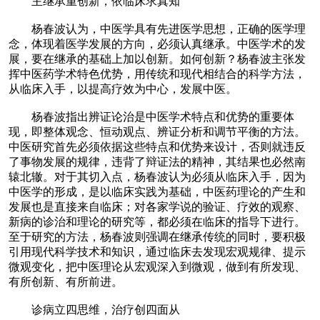
主继承重创新，依临床求真知
杨春波认为，中医学具有先进医学思想，正确的医学理
念，体现着医学发展的方向，必须认真继承。中医学术的发
展，要在继承的基础上加以创新。如何创新？杨春波主张发
挥中医药学术特色优势，用传统和现代相结合的科学方法，
从临床入手，以提高疗效为中心，发展中医。
杨春波指出辨证论治是中医学术特点和优势的重要体
现，即整体观念、恒动观点、辨证分析和调节平衡的方法。
中医研究首先必须依据这些特点和优势来设计，否则就违反
了事物发展的规律，违背了辩证法的精神，其结果也必然南
辕北辙。对于其切入点，杨春波认为必须从临床入手，因为
中医学的形成，是以临床实践为基础，中医药理论的产生和
发展也是直接来自临床；对各家学说的验证、疗效的观察、
新病的诊治和理论的研究等，都必须在临床的指导下进行。
至于研究的方法，杨春波则强调在继承传统的同时，要积极
引用现代科学技术和知识，通过临床去发现宏观规律、提示
微观变化，把中医理论从宏观深入到微观，做到有所发现、
有所创新、有所前进。
诊病立四思维，治疗创四面从