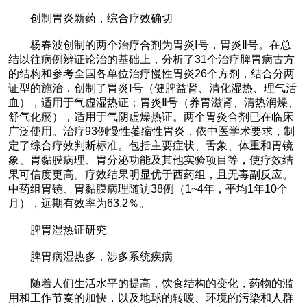
创制胃炎新药，综合疗效确切
杨春波创制的两个治疗合剂为胃炎Ⅰ号，胃炎Ⅱ号。在总
结以往病例辨证论治的基础上，分析了31个治疗脾胃病古方
的结构和参考全国各单位治疗慢性胃炎26个方剂，结合分两
证型的施治，创制了胃炎Ⅰ号（健脾益肾、清化湿热、理气活
血），适用于气虚湿热证；胃炎Ⅱ号（养胃滋肾、清热润燥、
舒气化瘀），适用于气阴虚燥热证。两个胃炎合剂已在临床
广泛使用。治疗93例慢性萎缩性胃炎，依中医学术要求，制
定了综合疗效判断标准。包括主要症状、舌象、体重和胃镜
象、胃黏膜病理、胃分泌功能及其他实验项目等，使疗效结
果可信度更高。疗效结果明显优于西药组，且无毒副反应。
中药组胃镜、胃黏膜病理随访38例（1~4年，平均1年10个
月），远期有效率为63.2％。
脾胃湿热证研究
脾胃病湿热多，涉多系统疾病
随着人们生活水平的提高，饮食结构的变化，药物的滥
用和工作节奏的加快，以及地球的转暖、环境的污染和人群