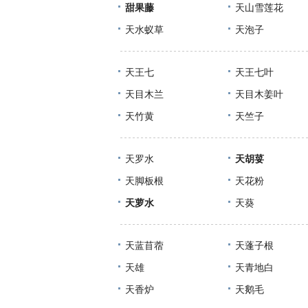
甜果藤
天山雪莲花
天水蚁草
天泡子
天王七
天王七叶
天目木兰
天目木姜叶
天竹黄
天竺子
天罗水
天胡荽
天脚板根
天花粉
天萝水
天葵
天蓝苜蓿
天蓬子根
天雄
天青地白
天香炉
天鹅毛