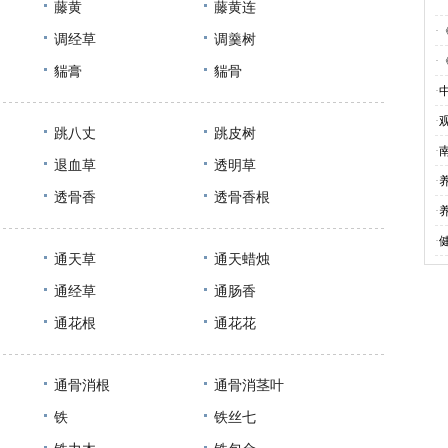
藤黄
藤黄连
·
调经草
调羹树
·
貒膏
貒骨
·
·
跳八丈
跳皮树
·
退血草
透明草
·
透骨香
透骨香根
·
养
·
健
通天草
通天蜡烛
通经草
通肠香
通花根
通花花
通骨消根
通骨消茎叶
铁
铁丝七