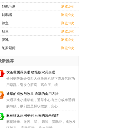
鹈鹕毛皮
浏览:0次
鹈鹕嘴
浏览:0次
鲦鱼
浏览:0次
鲐鱼
浏览:0次
驼乳
浏览:0次
陀罗紫菀
浏览:0次
最新推荐
饮茶啜粥调失眠 循经按穴调失眠
长时刻失眠会引起人体免疫机能下降及代谢功
用紊乱，引发心脏病、高血压、糖...
通草的成效与效果 通草的食用方法
大通草比小通草粗，通草中心有空心或半通明
的薄膜，纵剖面呈梯状摆放，实心...
麻黄临床运用举例 麻黄的效果总结
麻黄味辛、微苦、温， 归肺、膀胱经，成效发