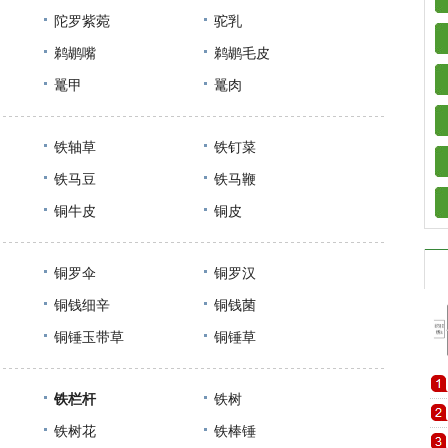
陀罗紫菀
驼乳
鹈鹕嘴
鹈鹕毛皮
鼍甲
鼍肉
铁轴草
铁钉菜
铁马豆
铁马鞭
铜牛皮
铜皮
铜罗伞
铜罗汉
铜钱细辛
铜钱菌
铜锤玉带草
铜锤草
铁栏杆
铁树
铁树花
铁棒锤