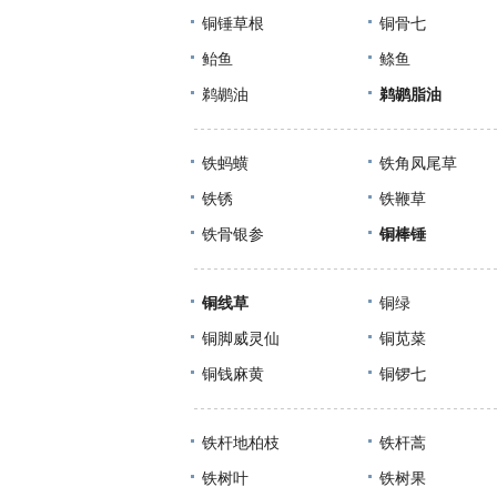
铜锤草根
铜骨七
鲐鱼
鲦鱼
鹈鹕油
鹈鹕脂油
铁蚂蟥
铁角凤尾草
铁锈
铁鞭草
铁骨银参
铜棒锤
铜线草
铜绿
铜脚威灵仙
铜苋菜
铜钱麻黄
铜锣七
铁杆地柏枝
铁杆蒿
铁树叶
铁树果