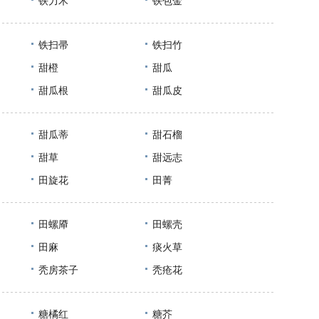
铁力木
铁包金
铁扫帚
铁扫竹
甜橙
甜瓜
甜瓜根
甜瓜皮
甜瓜蒂
甜石榴
甜草
甜远志
田旋花
田菁
田螺厣
田螺壳
田麻
痰火草
秃房茶子
秃疮花
糖橘红
糖芥