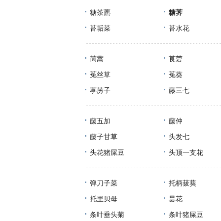
糖茶藨
糖荠
苔垢菜
苔水花
茼蒿
莨菪
菟丝草
菟葵
葶苈子
藤三七
藤五加
藤仲
藤子甘草
头发七
头花猪屎豆
头顶一支花
弹刀子菜
托柄菝葜
托里贝母
昙花
条叶垂头菊
条叶猪屎豆