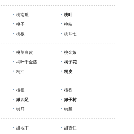
桃南瓜
桃叶
桃子
桃枝
桃根
桃耳七
桃茎白皮
桃金娘
桐叶千金藤
桐子花
桐油
桐皮
檀根
檀香
獭四足
獭子树
獭肝
獭胆
甜地丁
甜杏仁