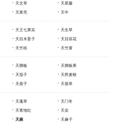
天文草
天星藤
天浆壳
天牛
天王七果实
天生草
天目木姜子
天目琼花
天竺桂
天竺黄
天脚板
天脚板果
天茄子
天荞麦根
天葵子
天葵草
天蓬草
天门冬
天青地红
天韭
天麻
天麻子