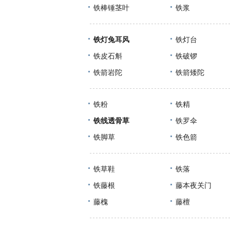
铁棒锤茎叶
铁浆
铁灯兔耳风
铁灯台
铁皮石斛
铁破锣
铁箭岩陀
铁箭矮陀
铁粉
铁精
铁线透骨草
铁罗伞
铁脚草
铁色箭
铁草鞋
铁落
铁藤根
藤本夜关门
藤槐
藤檀