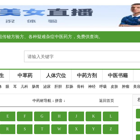
祖传秘方验方、各种疑难杂症中医药方，免费供查询。
生
中草药
人体穴位
中药方剂
中医书籍
鼻
眼
耳
儿科
肠胃
泌尿
肝胆
肛肠
骨科
神经
呼吸
皮肤
肿瘤
美
中药材导航 ↓ 拼音 ↓
返回首页
E
F
G
H
J
K
L
R
S
T
W
X
Y
Z