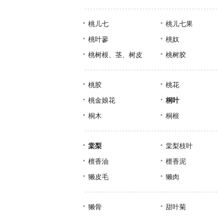
桃儿七
桃儿七果
桃叶蓼
桃奴
桃树根、茎、树皮
桃树胶
桃胶
桃花
桃金娘花
桐叶
桐木
桐根
棠梨
棠梨枝叶
檀香油
檀香泥
獭皮毛
獭肉
獭骨
甜叶菊