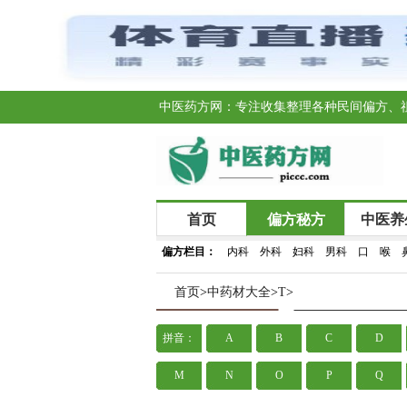
中医药方网：专注收集整理各种民间偏方、
首页
偏方秘方
中医养
偏方栏目：
内科
外科
妇科
男科
口
喉
首页
>
中药材大全
>
T
>
拼音：
A
B
C
D
M
N
O
P
Q