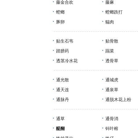
藤金合欢
藤麻
螳螂
螳螂跌打
豚卵
貒肉
贴生石韦
贴骨散
踏膀药
蹋菜
透茎冷水花
透骨草
通光散
通城虎
通天连
通泉草
通脉丹
通脱木花上粉
通草
通骨消
醍醐
钭叶榕