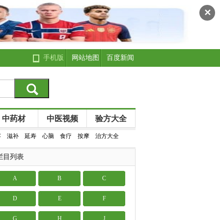
✕
手机版
网站地图
百度新闻
中药材
中医视频
验方大全
容
滋补
延寿
心脑
食疗
按摩
治方大全
栏目列表
A
B
C
D
E
F
G
H
J