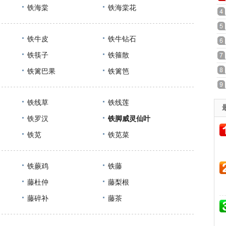
铁海棠
铁海棠花
铁牛皮
铁牛钻石
铁筷子
铁箍散
铁篱巴果
铁篱笆
铁线草
铁线莲
铁罗汉
铁脚威灵仙叶
铁苋
铁苋菜
铁蕨鸡
铁藤
藤杜仲
藤梨根
藤碎补
藤茶