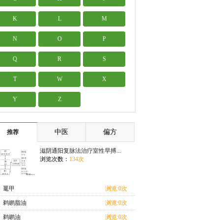
K
L
M
N
O
P
Q
R
S
T
W
X
Y
Z
中医
偏方
推荐
滋阴通阳复脉法治疗室性早搏...
浏览次数：
134次
鼍甲
浏览:0次
鹈鹕脂油
浏览:0次
鹈鹕油
浏览:0次