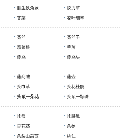
胎生铁角蕨
脱力草
苔菜
苕叶细辛
菟丝
菟丝子
菾菜根
葶苈
藤乌
藤乌头
藤商陆
藤壶
头巾草
头花杜鹃
头顶一朵花
头顶一颗珠
托盘
托腰散
昙花茎
条参
条裂山莴苣
桃仁