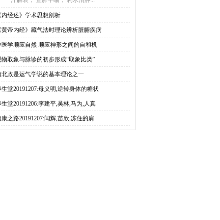
汗解表， 宣肺平喘， 利水消肿...
《内经述》学术思想剖析
《黄帝内经》藏气法时理论辨析脏腑疾病
中医学顺应自然 顺应神形之间的自和机
观物取象与脉诊的初步形成“取象比类”
南北政是运气学说的基本理论之一
养生堂20191207:母义明,逆转身体的糖状
生堂20191206:李建平,吴林,马为,人真
康之路20191207:闫辉,苗欣,冻住的肩