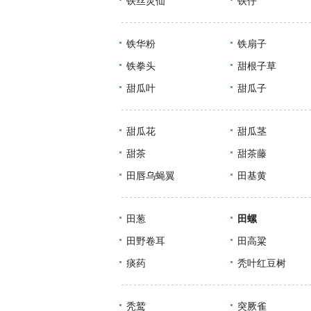
铁丝灵仙
铁仔
铁华粉
铁扇子
铁拳头
甜根子草
甜瓜叶
甜瓜子
甜瓜花
甜瓜茎
甜茶
甜茶藤
田唇乌蝇翼
田基黄
田葱
田螺
田野卷耳
田高粱
痰药
秃叶红豆树
秃鹫
突厥雀