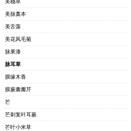
美穗草
美脉藁本
美舌藻
美花风毛菊
脉果漆
脉耳草
膜缘木香
膜蕨囊瓣芹
芒
芒刺复叶耳蕨
芒叶小米草