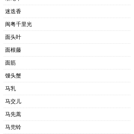
迷迭香
闽粤千里光
面头叶
面根藤
面筋
馒头蟹
马乳
马交儿
马先蒿
马兜铃