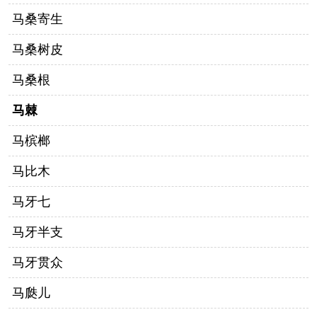
马桑寄生
马桑树皮
马桑根
马棘
马槟榔
马比木
马牙七
马牙半支
马牙贯众
马瓞儿