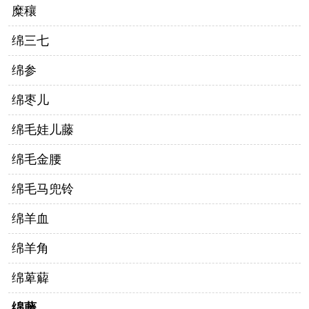
糜穰
绵三七
绵参
绵枣儿
绵毛娃儿藤
绵毛金腰
绵毛马兜铃
绵羊血
绵羊角
绵萆薢
绵藤