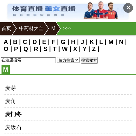
✕
首页
中药材大全
M
>
>
>
A
|
B
|
C
|
D
|
E
|
F
|
G
|
H
|
J
|
K
|
L
|
M
|
N
|
O
|
P
|
Q
|
R
|
S
|
T
|
W
|
X
|
Y
|
Z
|
搜索秘方
M
麦芽
麦角
麦门冬
麦饭石