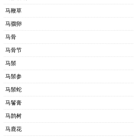
马鞭草
马骝卵
马骨
马骨节
马鬃
马鬃参
马鬃蛇
马鬐膏
马鹊树
马鹿花