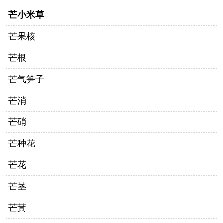
芒小米草
芒果核
芒根
芒气笋子
芒消
芒硝
芒种花
芒花
芒茎
芒萁