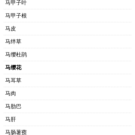
马甲子叶
马甲子根
马皮
马绊草
马缨杜鹃
马缨花
马耳草
马肉
马肋巴
马肝
马肠薯蓣