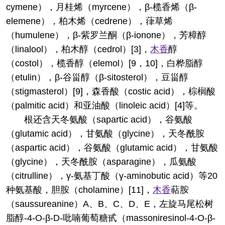
cymene），月桂烯（myrcene），β-榄香烯（β-
elemene），柏木烯（cedrene），葎草烯
（humulene），β-紫罗兰酮（β-ionone），芳樟醇
（linalool），柏木醇（cedrol）[3]，
木香
醇
（costol），榄香醇（elemol）[9，10]，白桦脂醇
（etulin），β-谷甾醇（β-sitosterol），豆甾醇
（stigmasterol）[9]，森香酸（costic acid），棕榈酸
（palmitic acid）和亚油酸（linoleic acid）[4]等。
根还含天冬氨酸（sapartic acid），谷氨酸
（glutamic acid），甘氨酸（glycine），天冬酰胺
（aspartic acid），谷氨酸（glutamic acid），甘氨酸
（glycine），天冬酰胺（asparagine），瓜氨酸
（citrulline），γ-氨基丁酸（γ-aminobutic acid）等20
种氨基酸，胆胺（cholamine）[11]，
木香
萜胺
（saussureanine）A、B、C、D、E，左旋马尾松树
脂醇-4-O-β-D-吡喃葡萄糖甙（massoniresinol-4-O-β-