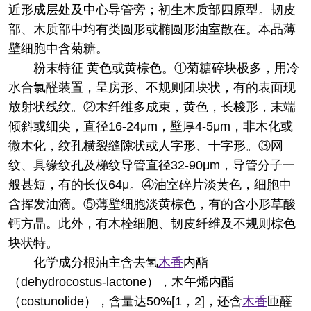
近形成层处及中心导管旁；初生木质部四原型。韧皮
部、木质部中均有类圆形或椭圆形油室散在。本品薄
壁细胞中含菊糖。
粉末特征 黄色或黄棕色。①菊糖碎块极多，用冷
水合氯醛装置，呈房形、不规则团块状，有的表面现
放射状线纹。②木纤维多成束，黄色，长梭形，末端
倾斜或细尖，直径16-24μm，壁厚4-5μm，非木化或
微木化，纹孔横裂缝隙状或人字形、十字形。③网
纹、具缘纹孔及梯纹导管直径32-90μm，导管分子一
般甚短，有的长仅64μ。④油室碎片淡黄色，细胞中
含挥发油滴。⑤薄壁细胞淡黄棕色，有的含小形草酸
钙方晶。此外，有木栓细胞、韧皮纤维及不规则棕色
块状特。
化学成分
根油主含去氢
木香
内酯
（dehydrocostus-lactone），木午烯内酯
（costunolide），含量达50%[1，2]，还含
木香
匝醛