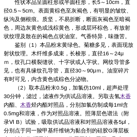
性状
本品呈圆柱形或半圆柱形，长5～10cm，直
径0.5～5cm。表面黄棕色至灰褐色，有明显的皱纹、
纵沟及侧根痕。质坚，不易折断，断面灰褐色至暗褐
色，周边灰黄色或浅棕黄色，形成层环棕色，有放射
状纹理及散在的褐色点状油室。气香特异，味微苦。
鉴别
（1）本品粉末黄绿色。菊糖多见，表面现放
射状纹理。木纤维多成束，长梭形，直径16～24μ
ｍ，纹孔口横裂缝状、十字状或人字状。网纹导管多
见，也有具缘纹孔导管，直径30～90μｍ。油室碎片
有时可见，内含黄色或棕色分泌物。
（2）取本品粉末0.5g，加氯仿10ml，超声处理
30分钟，滤过，滤液作为供试品溶液。另取去氢
木香
内酯、
木香
烃内酯对照品，分别加氯仿制成每1ml含
0.5mg和溶液，作为对照品溶液。照薄层色谱法（附
录Ⅵ B）试验，吸取供试品溶液和对照品溶液各5μl，
分别点于同一羧甲基纤维钠为黏合剂的硅胶G薄层板