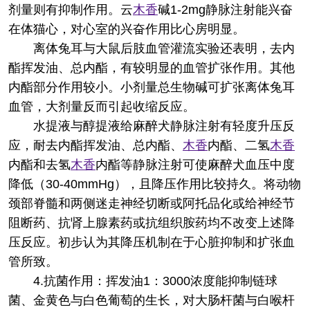
剂量则有抑制作用。云
木香
碱1-2mg静脉注射能兴奋
在体猫心，对心室的兴奋作用比心房明显。
离体兔耳与大鼠后肢血管灌流实验还表明，去内
酯挥发油、总内酯，有较明显的血管扩张作用。其他
内酯部分作用较小。小剂量总生物碱可扩张离体兔耳
血管，大剂量反而引起收缩反应。
水提液与醇提液给麻醉犬静脉注射有轻度升压反
应，耐去内酯挥发油、总内酯、
木香
内酯、二氢
木香
内酯和去氢
木香
内酯等静脉注射可使麻醉犬血压中度
降低（30-40mmHg），且降压作用比较持久。将动物
颈部脊髓和两侧迷走神经切断或阿托品化或给神经节
阻断药、抗肾上腺素药或抗组织胺药均不改变上述降
压反应。初步认为其降压机制在于心脏抑制和扩张血
管所致。
4.抗菌作用：挥发油1：3000浓度能抑制链球
菌、金黄色与白色葡萄的生长，对大肠杆菌与白喉杆