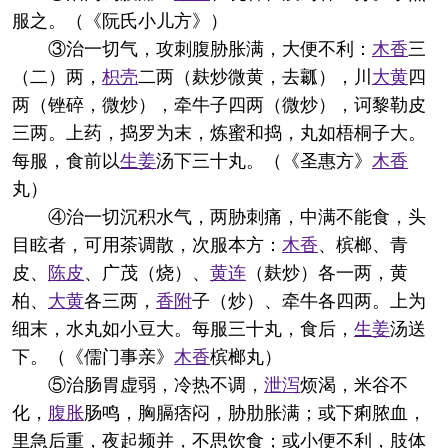
服之。（《阮氏小儿方》）
③治一切气，攻刺腹胁胀满，大便不利：
木香
三
（二）两，
枳壳
二两（麸炒微黄，去瓤），川
大黄
四
两（锉碎，微炒），牵牛子四两（微炒），诃黎勒皮
三两。上药，捣罗为末，炼蜜和捣，丸如梧桐子大。
每服，食前以
生姜
汤下三十丸。（《圣惠方》
木香
丸）
④治一切沉积水气，两胁刺痛，中满不能食，头
目眩者，可用茶调散，次服本方：
木香
、槟榔、青
皮、
陈皮
、广茂（烧）、
黄连
（麸炒）各一两，黄
柏、
大黄
各三两，
香附
子（炒）、牵牛各四两。上为
细末，水丸如小豆大。每服三十丸，食后，
生姜
汤送
下。（《儒门事亲》
木香
槟榔丸）
⑤治肠胃虚弱，冷热不调，
泄泻
烦渴，米谷不
化，
腹胀
肠鸣，胸膈痞闷，胁肋胀满；或下痢脓血，
里急后重，夜起频并，不思饮食；或小便不利，肢体