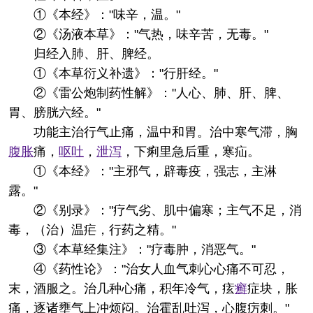
①《本经》："味辛，温。"
②《汤液本草》："气热，味辛苦，无毒。"
归经
入肺、肝、脾经。
①《本草衍义补遗》："行肝经。"
②《雷公炮制药性解》："人心、肺、肝、脾、
胃、膀胱六经。"
功能主治
行气止痛，温中和胃。治中寒气滞，胸
腹胀
痛，
呕吐
，
泄泻
，下痢里急后重，寒疝。
①《本经》："主邪气，辟毒疫，强志，主淋
露。"
②《别录》："疗气劣、肌中偏寒；主气不足，消
毒，（治）温疟，行药之精。"
③《本草经集注》："疗毒肿，消恶气。"
④《药性论》："治女人血气刺心心痛不可忍，
末，酒服之。治几种心痛，积年冷气，痃
癣
症块，胀
痛，逐诸壅气上冲烦闷。治霍乱吐泻，心腹疠刺。"