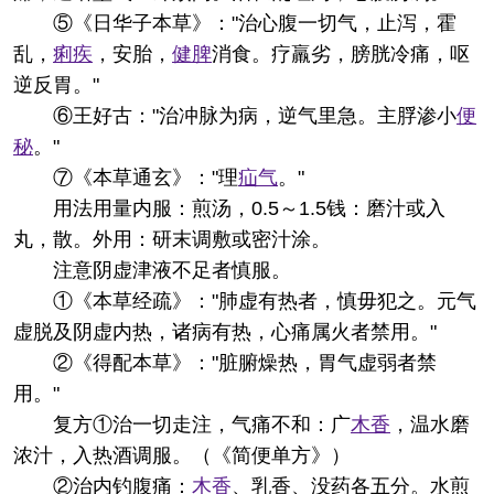
⑤《日华子本草》："治心腹一切气，止泻，霍
乱，
痢疾
，安胎，
健脾
消食。疗羸劣，膀胱冷痛，呕
逆反胃。"
⑥王好古："治冲脉为病，逆气里急。主脬渗小
便
秘
。"
⑦《本草通玄》："理
疝气
。"
用法用量
内服：煎汤，0.5～1.5钱：磨汁或入
丸，散。外用：研末调敷或密汁涂。
注意
阴虚津液不足者慎服。
①《本草经疏》："肺虚有热者，慎毋犯之。元气
虚脱及阴虚内热，诸病有热，心痛属火者禁用。"
②《得配本草》："脏腑燥热，胃气虚弱者禁
用。"
复方
①治一切走注，气痛不和：广
木香
，温水磨
浓汁，入热酒调服。（《简便单方》）
②治内钓腹痛：
木香
、乳香、没药各五分。水煎