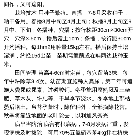
间作，又可遮阳。
栽培技术 用种子繁殖。直播：7-8月采收种子，
晒干备用。春播3月中旬至4月上旬；秋播8月上旬至9
月中、下旬；冬播种。穴播；按行株距30cm×30cm开
穴，穴深3-5cm，播后覆土1cm；条播，按行距30cm
开沟播种。每1hm2用种量15kg左右。播后保持土壤
湿润，约经15d出苗。苗期需遮荫或在畦两边栽种玉
米。
田间管理 苗高4-6cm时定苗，每穴留苗3株。每
年中耕除草3-4次。幼苗期宜施稀人粪尿，第二年可追
施人粪尿或尿素、过磷酸钙。冬季施用腐熟厩及土杂
肥、草木灰、饼肥等。干旱季节浇水。冬季地上部枯
萎后培土。帛苔孕蕾时，除留种外，全部摘除花苔。
秋季将靠近地面的老叶除去，以利通风秀光。
病早害防治 病害有根腐病，7-8月发病严重，发
现病株及时拔除，可用70%五氯硝基苯4kg拌在植株