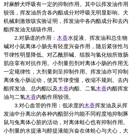
对麻醉犬呼吸有一定的抑制作用。其中以挥发油作用
较强，挥发油所含各内酯成分对呼吸无明显影响。犬
机械刺激致咳实验证明，挥发油中各内酯成分和去内
酯挥发油无镇咳作用。
2.对肠道的作用：
木香
水提液、挥发油和总生物
碱对小鼠离体小肠先有轻度兴奋作用，随后紧张性与
节律性明显降低。对乙酰胆碱、组胺与氯化钡所致肠
肌痉挛有对抗作用。小剂量煎剂对离体小肠的作用无
一定规律性，大剂量则呈抑制作用。挥发油亦可抑制
离体兔小肠运动，使其节律变慢，收缩不规则。去内
酯挥发油、总内酯以及
木香
内酯、二氢
木香
内酯挥发
油与二氢
木香
内酯作用较强。
3.对心血管的作用：低浓度的
木香
挥发油及从挥
发油中分离出的各种内酯部分均能不同程度地抑制豚
鼠与兔离体心脏的活动，对离体蛙心也有抑制作用。
小剂量的水提液与醇提液能兴奋在体蛙心与犬心，大