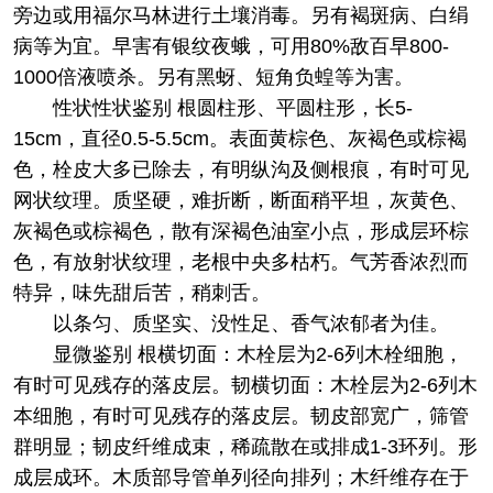
旁边或用福尔马林进行土壤消毒。另有褐斑病、白绢
病等为宜。早害有银纹夜蛾，可用80%敌百早800-
1000倍液喷杀。另有黑蚜、短角负蝗等为害。
性状
性状鉴别 根圆柱形、平圆柱形，长5-
15cm，直径0.5-5.5cm。表面黄棕色、灰褐色或棕褐
色，栓皮大多已除去，有明纵沟及侧根痕，有时可见
网状纹理。质坚硬，难折断，断面稍平坦，灰黄色、
灰褐色或棕褐色，散有深褐色油室小点，形成层环棕
色，有放射状纹理，老根中央多枯朽。气芳香浓烈而
特异，味先甜后苦，稍刺舌。
以条匀、质坚实、没性足、香气浓郁者为佳。
显微鉴别 根横切面：木栓层为2-6列木栓细胞，
有时可见残存的落皮层。韧横切面：木栓层为2-6列木
本细胞，有时可见残存的落皮层。韧皮部宽广，筛管
群明显；韧皮纤维成束，稀疏散在或排成1-3环列。形
成层成环。木质部导管单列径向排列；木纤维存在于