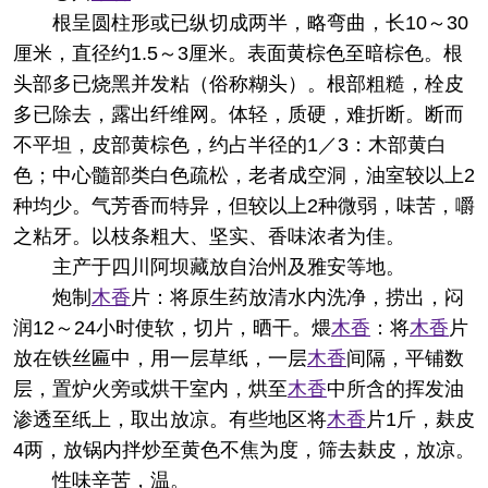
根呈圆柱形或已纵切成两半，略弯曲，长10～30
厘米，直径约1.5～3厘米。表面黄棕色至暗棕色。根
头部多已烧黑并发粘（俗称糊头）。根部粗糙，栓皮
多已除去，露出纤维网。体轻，质硬，难折断。断而
不平坦，皮部黄棕色，约占半径的1／3：木部黄白
色；中心髓部类白色疏松，老者成空洞，油室较以上2
种均少。气芳香而特异，但较以上2种微弱，味苦，嚼
之粘牙。以枝条粗大、坚实、香味浓者为佳。
主产于四川阿坝藏放自治州及雅安等地。
炮制
木香
片：将原生药放清水内洗净，捞出，闷
润12～24小时使软，切片，晒干。煨
木香
：将
木香
片
放在铁丝匾中，用一层草纸，一层
木香
间隔，平铺数
层，置炉火旁或烘干室内，烘至
木香
中所含的挥发油
渗透至纸上，取出放凉。有些地区将
木香
片1斤，麸皮
4两，放锅内拌炒至黄色不焦为度，筛去麸皮，放凉。
性味
辛苦，温。