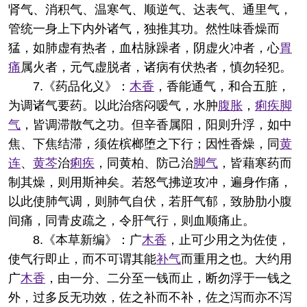
肾气、消积气、温寒气、顺逆气、达表气、通里气，
管统一身上下内外诸气，独推其功。然性味香燥而
猛，如肺虚有热者，血枯脉躁者，阴虚火冲者，心
胃
痛
属火者，元气虚脱者，诸病有伏热者，慎勿轻犯。
7.《药品化义》：
木香
，香能通气，和合五脏，
为调诸气要药。以此治痞闷嗳气，水肿
腹胀
，
痢疾
脚
气
，皆调滞散气之功。但辛香属阳，阳则升浮，如中
焦、下焦结滞，须佐槟榔堕之下行；因性香燥，同
黄
连
、
黄芩
治
痢疾
，同黄柏、防己治
脚气
，皆藉寒药而
制其燥，则用斯神矣。若怒气拂逆攻冲，遍身作痛，
以此使肺气调，则肺气自伏，若肝气郁，致胁肋小腹
间痛，同青皮疏之，令肝气行，则血顺痛止。
8.《本草新编》：广
木香
，止可少用之为佐使，
使气行即止，而不可谓其能
补气
而重用之也。大约用
广
木香
，由一分、二分至一钱而止，断勿浮于一钱之
外，过多反无功效，佐之补而不补，佐之泻而亦不泻