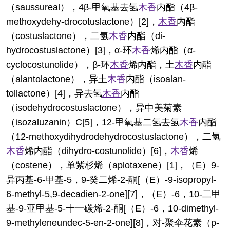
（saussureal），4β-甲氧基去氢
木香
内酯（4β-
methoxydehy-drocotuslactone）[2]，
木香
内酯
（costuslactone），二氢
木香
内酯（di-
hydrocostuslactone）[3]，α-环
木香
烯内酯（α-
cyclocostunolide），β-环
木香
烯内酯，土
木香
内酯
（alantolactone），异土
木香
内酯（isoalan-
tollactone）[4]，异去氢
木香
内酯
（isodehydrocostuslactone），异中美菊素
（isozaluzanin）C[5]，12-甲氧基二氢去氢
木香
内酯
（12-methoxydihydrodehydrocostuslactone），二氢
木香
烯内酯（dihydro-costunolide）[6]，
木香
烯
（costene），单紫杉烯（aplotaxene）[1]，（E）9-
异丙基-6-甲基-5，9-癸二烯-2-酮[（E）-9-isopropyl-
6-methyl-5,9-decadien-2-one][7]，（E）-6，10-二甲
基-9-亚甲基-5-十一碳烯-2-酮[（E）-6，10-dimethyl-
9-methyleneundec-5-en-2-one][8]，对-聚伞花素（p-