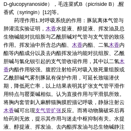
D-glucopyranoside），毛连菜甙B（picriside B）,醒
香甙（syringin）[12]等。
药理作用
1.对呼吸系统的作用：豚鼠离体气管与
肺灌流实验证明，
木香
水提液、醇提液、挥发油及总
生物碱能对抗组胺与乙酰胆碱对气管与支气管的致痉
作用。挥发油中所含总内酯、
木香
内酯、二氢
木香
内
酯等内酯成分以及去内酯挥发油均能对抗组胺、乙酰
胆碱与氯化钡引起的支气管收缩作用，其中以二氢
木
香
内酯作用较强。腹腔注射给药对吸入致死量组胺或
乙酰胆碱气雾剂豚鼠有保护作用，可延长致喘潜伏
期，降低死亡率，以上结果表明其扩张支气管平滑作
用特点与罂栗碱相似。认为直接作用与平滑肌所致。
将胸内套管刺入麻醉猫胸膜腔描记呼吸，静脉注射云
木香
碱可出现
支气管扩张
反应。而将动物脑破坏后再
给药则无效，提示其作用与迷走中枢抑制有关。水提
液、醇提液、挥发油、去内酯挥发油与总生物碱静注