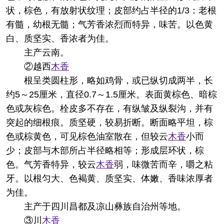
状，棕色，有放射状纹理；皮部约占半径的1/3：老根
有髓，幼根无髓；气芳香浓烈而特异，味苦。以色黄
白、质坚实、香浓者为佳。
主产云南。
②越西
木香
根呈类圆柱形，略如鸡骨，或已纵切成两半，长
约5～25厘米，直径0.7～1.5厘米。表面黄棕色、暗棕
色或灰棕色。栓皮多不存在，有纵皱及纵裂沟，并有
突起的细根痕。质坚硬，较易折断。断面略平坦，棕
色或棕黄色，可见棕色油室散在，但较云
木香
小而
少；皮部与木部所占半径略相等；形成层环状，棕
色。气芳香特异，较云
木香
弱，味微苦而辛，嚼之粘
牙。以根匀大、色褐黄、质坚实、体嫩、香味浓厚者
为佳。
主产于四川昌都及凉山彝族自治州等地。
③川
木香