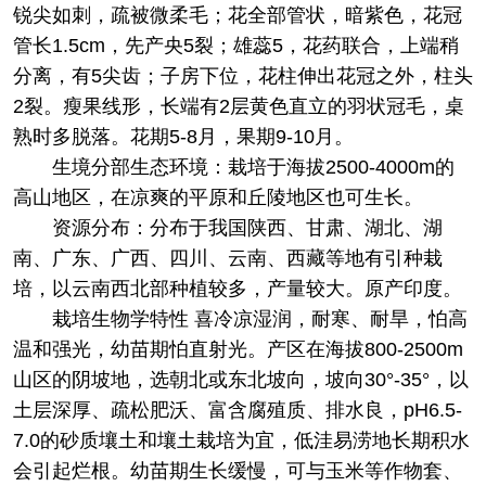
锐尖如刺，疏被微柔毛；花全部管状，暗紫色，花冠
管长1.5cm，先产央5裂；雄蕊5，花药联合，上端稍
分离，有5尖齿；子房下位，花柱伸出花冠之外，柱头
2裂。瘦果线形，长端有2层黄色直立的羽状冠毛，桌
熟时多脱落。花期5-8月，果期9-10月。
生境分部
生态环境：栽培于海拔2500-4000m的
高山地区，在凉爽的平原和丘陵地区也可生长。
资源分布：分布于我国陕西、甘肃、湖北、湖
南、广东、广西、四川、云南、西藏等地有引种栽
培，以云南西北部种植较多，产量较大。原产印度。
栽培
生物学特性 喜冷凉湿润，耐寒、耐旱，怕高
温和强光，幼苗期怕直射光。产区在海拔800-2500m
山区的阴坡地，选朝北或东北坡向，坡向30°-35°，以
土层深厚、疏松肥沃、富含腐殖质、排水良，pH6.5-
7.0的砂质壤土和壤土栽培为宜，低洼易涝地长期积水
会引起烂根。幼苗期生长缓慢，可与玉米等作物套、