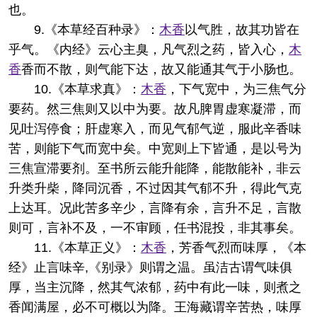
也。
9.《本草经百种录》：
木香
以气胜，故其功皆在
乎气。《内经》云心主臭，凡气烈之药，皆入心，
木
香
香而不散，则气能下达，故又能通其气于小肠也。
10.《本草求真》：
木香
，下气宽中，为三焦气分
要药。然三焦则又以中为要。故凡脾胃虚寒凝滞，而
见吐泻停食；肝虚寒入，而见气郁气逆，服此辛香味
苦，则能下气而宽中矣。中宽则上下皆通，是以号为
三焦宣滞要剂。至书所云能升能降，能散能补，非云
升类升柴，降同沉香，不过因其气郁不升，得此气克
上达耳。况此苦多辛少，言降有余，言升不足，言散
则可，言补不及，一不审顾，任书混投，非其事矣。
11.《本草正义》：
木香
，芳香气烈而味厚，《本
经》止言味辛,《别录》则谓之温。虽洁古谓气味俱
厚，当主沉降，然其气浓郁，药中有此一味，则煮之
香闻满屋，必不可概以为降。王海藏谓辛苦热，味厚