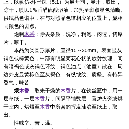
上，以氯仿-环已烷（5:1）为展开剂，展开，取出，
晾干，喷以1％香醛硫酸溶液，加热至斑点显色清晰。
供试品色谱中，在与对照品色谱相应的位置上，显相
同颜色的斑点。
炮制
木香
：除去杂质，洗净，稍泡，闷透，切厚
片，晾干。
本品为类圆形厚片，直径15～30mm。表面显灰
褐色或棕黄色，中部有明显菊花心状的放射纹理，间
有暗褐色或灰褐色环纹，褐色油点（油室）散在，周
边外皮显黄棕色至灰褐色，有纵皱纹。质坚。有特异
香气，味苦。
煨
木香
：取未干燥的
木香
片，在铁丝匾中，用一
层草纸，一层
木香
片，间隔平铺数层，置炉火旁或烘
干室内，烘煨至
木香
中所含的挥发油渗至纸上，取
出。
性味
辛、苦，温。