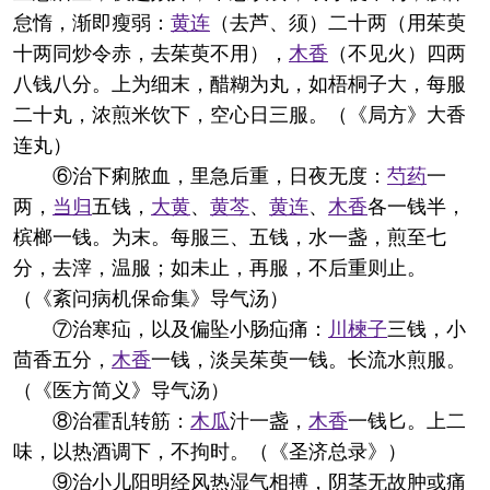
怠惰，渐即瘦弱：
黄连
（去芦、须）二十两（用茱萸
十两同炒令赤，去茱萸不用），
木香
（不见火）四两
八钱八分。上为细末，醋糊为丸，如梧桐子大，每服
二十丸，浓煎米饮下，空心日三服。（《局方》大香
连丸）
⑥治下痢脓血，里急后重，日夜无度：
芍药
一
两，
当归
五钱，
大黄
、
黄芩
、
黄连
、
木香
各一钱半，
槟榔一钱。为末。每服三、五钱，水一盏，煎至七
分，去滓，温服；如未止，再服，不后重则止。
（《紊问病机保命集》导气汤）
⑦治寒疝，以及偏坠小肠疝痛：
川楝子
三钱，小
茴香五分，
木香
一钱，淡吴茱萸一钱。长流水煎服。
（《医方简义》导气汤）
⑧治霍乱转筋：
木瓜
汁一盏，
木香
一钱匕。上二
味，以热酒调下，不拘时。（《圣济总录》）
⑨治小儿阳明经风热湿气相搏，阴茎无故肿或痛