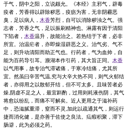
于气，阴中之阳，立说颇允。《本经》主邪气，辟毒
疫者，芳香得以辟除秽恶，疫疬为害，无非阴霾恶
臭，足以病人，
木香
芳烈，自可以消除秽浊之气。强
志者，芳香之气，足以振刷精神也。淋露有因于清阳
下陷者，
木香
温升，故能治之。若热结于下者，必非
所宜。治温疟者，亦即燥湿辟恶之义。治气劣、气不
足，则升动清阳而助正气也。行药者，气为血帅，自
能为百药导引耳。濒湖本作引药，其大旨正同。
木香
以气用事，故专治气滞诸痛，于寒冷结痛，尤其所
宜。然虽曰辛苦气温,究与大辛大热不同，则气火郁结
者，亦得用之以散郁开结，但不可太多。且味苦者必
燥,阴虚不足之人，最宜斟酌，过用则耗液伤阴，其气
将愈以纷乱，而痛不可解矣。近人更用之于滋补药
中，恐滋腻重滞，窒而不灵,加此以疏通其气，则运行
捷而消化健，是亦善于佐使之良法。疝瘕积聚，滞下
肠澼，此为必须之药。