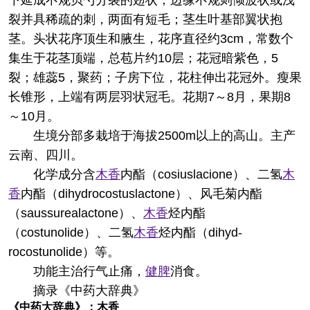
裂并具稀疏的刺，两面有短毛；茎生叶基部翼状抱
茎。头状花序顶生和腋生，花序直径约3cm，常数个
集生于花茎顶端，总苞片约10层；花冠暗紫色，5
裂；雄蕊5，聚药；子房下位，花柱伸出花冠外。瘦果
长锥形，上端有两层羽状冠毛。花期7～8月，果期8
～10月。
生境分部
多栽培于海拔2500m以上的高山。主产
云南、四川。
化学成分
含
木香
内酯（cosiuslacione）、二氢
木
香
内酯（dihydrocostuslactone）、风毛菊内酯
（saussurealactone）、
木香
烃内酯
（costunolide）、二氢
木香
烃内酯（dihyd-
rocostunolide）等。
功能主治
行气止痛，
健脾
消食。
摘录
《中药大辞典》
《中药大辞典》：
木香