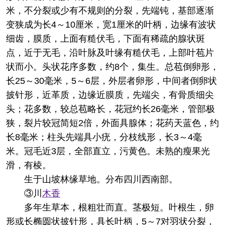
米，不分裂或少有不规则的分裂，先端钝，基部逐渐
变狭成为长4～10厘米，宽1厘米的叶柄，边缘有波状
细齿，膜质，上面有糙伏毛，下面有稀疏的腺状斑
点，近于无毛，沿叶脉及叶缘有糙伏毛，上部叶苞片
状而小。头状花序多数，约8个，集生。总苞倒卵形，
长25～30毫米，5～6层，外层者卵形，中间者倒卵状
披针形，近革质，边缘近膜质，先端尖，有骨质细尖
头；花多数，较总苞略长，花冠约长26毫米，管部极
狭，裂片较冠简短2倍，外面具腺体；花药天蓝色，约
长8毫米；柱头先端具小疣，分枝线形，长3～4毫
米。冠毛近3层，全部直立，污黄色。未熟的瘦果光
滑，有棱。
生于山坡林缘草地。分布四川西南部。
③川
木香
多年生草本，根粗壮而直。茎极短。叶根生，卵
形或长椭圆状披针形，具长叶柄，5～7对羽状分裂，