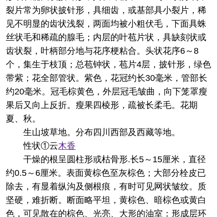
裂片常为卵状披针形，具细齿，或基部具小裂片，稀
见不明显的齿状浅裂，两面均被小粗伏毛，下面具蛛
丝状毛和稀疏的腺毛；内层的叶苞片状，具缺刻状或
齿状裂，叶柄部分地与花序梗粘合。头状花序6～8
个，集生于枝顶；总苞钟状，苞片4层，披针形，绿色
带紫；花全部管状。紫色，花冠约长30毫米，管部长
约20毫米。冠毛棕黄色，外层冠毛皱曲，向下笼罩瘦
果后又向上反折。瘦果四棱形，疏被长柔毛。花期
夏、秋。
生山坡草地。分布四川西部及西藏等地。
性状
①云
木香
干燥的根呈圆柱形或枯骨形.长5～15厘米，直径
约0.5～6厘米。表面黄棕色至灰棕色；大部分栓皮已
除去，有显着纵沟及侧根痕，有时可见网状皱纹。质
坚硬，难折断。断面略平坦，黄棕色、暗棕色或黄白
色，可见散在的棕色、光亮、大形的油室：形成层环