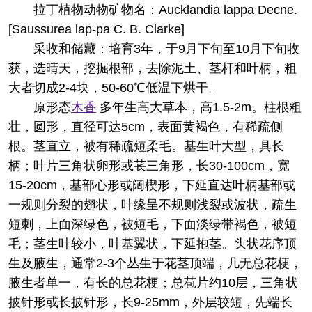
拉丁植物动物矿物名：Aucklandia lappa Decne.
[Saussurea lap-pa C. B. Clarke]
采收和储藏：培育3年，于9月下旬至10月下旬收
获，选晴天，挖掘根部，去除泥土、茎杆和叶柄，粗
大者切成2-4块，50-60℃低温下烘干。
原形态
木香
多年生高大草本，高1.5-2m。柱根粗
壮，圆形，直径可达5cm，表面黄褐色，有稀疏侧
根。茎直立，被有稀疏短柔毛。基生叶大型，具长
柄；叶片三角状卵形或苌三角形，长30-100cm，宽
15-20cm，基部心形或阔楔形，下延直达叶柄基部或
一规则分裂的翅状，叶缘呈不规则浅裂或波状，疏生
短刺，上面深绿色，被短毛，下面淡绿带褐色，被短
毛；茎生叶较小，叶基翼状，下延抱茎。头状花序顶
生及腋生，通常2-3个丛生于花茎顶端，几无总花梗，
腋生者单一，有长的总花梗；总苞片约10层，三角状
披针形或长披针形，长9-25mm，外层较短，先端长