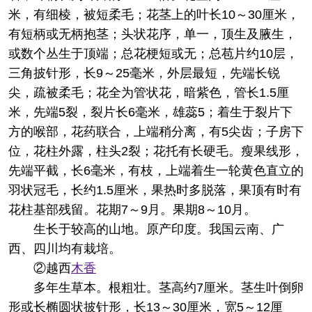
米，有细棱，被短柔毛；花茎上的叶长10～30厘米，
有短柄或无柄抱茎；头状花序，单一，顶生及腋生，
或数个丛生于顶端；总花梗短或无；总苞片约10层，
三角披针形，长9～25毫米，外层最短，先端长锐
尖，疏被柔毛；花全为管状花，暗紫色，管长1.5厘
米，先端5裂，裂片长6毫米，雄蕊5；着生于裂片下
方的喉部，花药联合，上端稍分离，有5尖齿；子房下
位，花柱外露，柱头2裂；花托有长硬毛。瘦果线形，
先端平截，长6毫米，有枝，上端着生一轮黄色直立的
羽状冠毛，长约1.5厘米，果热时多脱落，果顶有时有
花柱基部残留。花期7～9月。果期8～10月。
生长于较高的山地。原产印度。我国云南、广
西、四川均有栽培。
②越西
木香
多年生草本。根粗壮。茎高约7厘米。茎生叶倒卵
形或长椭圆状披针形，长13～30厘米，宽5～12厘