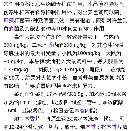
菌作用微弱；总生物碱无抗菌作用。本品煎剂除对副
伤寒甲杆菌有轻微抑制作用外，对金黄色葡萄球菌、
痢疾
杆菌等7种致病菌无效。另有报道，煎剂对许兰氏
黄
癣
菌及其蒙古变种等10种真菌有抑制作用。
毒性
大鼠腹腔注射的半数致死量如下：总内酯
300mg/kg、二氢
木香
内酯200mg/kg。对其总生物碱
静脉注射的最大耐受量，小鼠为100mg/kg，大鼠为
90mg/kg。本品挥发油混入大鼠饲料中，每天服量为
1.77mg/kg，（雄鼠）与2.17mg/kg（雌鼠），连续给
药90天，结果对大鼠的生长、血常规与血尿素氮均没
有影响，主要脏器病理检验亦未见异常。
鉴别
理化鉴别 取本品粉末0.5g，加乙醇10ml水浴
加热约1min，滤过。取滤液1ml置试管中，加浓硫酸
0.5ml，显浓紫色。（检查去氢
木香
内酯）
炮制
木香
片：将原生药放清水内洗净，捞出，闷
润12-24小时使软，切片，晒干。煨
木香
：将
木香
片放