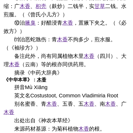
缩：广
木香
、
枳壳
（麸炒）二钱半，实
甘草
二钱。水
煎服。（《曾氏小儿方》）
⑩治
腋臭
：好醋浸青
木香
，置腋下夹之。（《必
效方》）
⑾治恶蛇虺伤：青
木香
不拘多少，煎水服。
（《袖珍方》）
备注
此外，尚有同属植物木里
木香
（四川）、大
理
木香
（云南）等的根亦同供药用。
摘录
《中药大辞典》
《中华本草》：
木香
拼音
Mù Xiānɡ
英文名
Costustoot, Common Vladimiria Root
别名
蜜香、青
木香
、五香、五
木香
、南
木香
、广
木香
出处
出自《神农本草经》
来源
药材基源：为菊科植物
木香
的根。