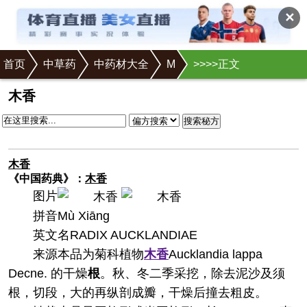
✕
首页
中草药
中药材大全
M
>
>
>
>正文
木香
搜索秘方
木香
《中国药典》：
木香
图片
拼音
Mù Xiānɡ
英文名
RADIX AUCKLANDIAE
来源
本品为菊科植物
木香
Aucklandia lappa
Decne. 的干燥
根
。秋、冬二季采挖，除去泥沙及须
根，切段，大的再纵剖成瓣，干燥后撞去粗皮。