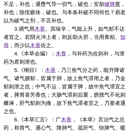
不足，补也；通壅气导一切气，破也；安胎
健脾
胃
，
补也；除痃癖块，破也。与本条补破不同何也？易老
以为破气之剂，不言补也。
3.调气用
木香
。其味辛，气能上升，如气郁不达
者宜之。若阴火冲上者，则反助火邪，当用黄柏、
知
母
，而少以
木香
佐之。
4.《本草会编》：
木香
，与补药为佐则补，与泄
药为君则泄也。
5.《纲目》：
木香
，乃三焦气分之药，能升降诸
气。诸气膹郁，皆属于肺，故上焦气滞用之者，乃金
郁则泄之也；中气不运，皆属于脾，故中焦气滞宜之
者，脾胃喜芳香也；大肠气滞则后重，膀胱气不化则
癃淋，肝气郁则为痛，故下焦气滞者宜之，乃塞者通
之也。
6.《本草汇言》：广
木香
，《本草》言治气之总
药，和胃气、通心气、降肺气、疏肝气、快脾气、暖