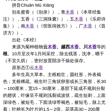
拼音
Chuān Mù Xiānɡ
别名
蜜香（《别录》），青
木香
（《本草经集
注》），五香（《三洞珠囊》），五
木香
（《乐府诗
集》），南
木香
（《世医得效方》），广
木香
（《昔
济方》）。
出处
《本经》
来源
为菊种植物
云
木香
、越西
木香
、川
木香
等的
根
。10月至次年1月间采挖，除去残茎，洗净，晒干
（不宜久烘），密封放置阴凉干燥处保存。
原形态
①云
木香
多年生高大草本。主根粗壮，圆柱形，外表褐
色；支根稀疏。根生叶三角状卵形或长三角形，长30
～100厘米，宽15～30厘米，基部下延成不规则分裂
的翅状，叶缘呈不规则浅裂或波状，疏生短刺，上面
深绿色，被短毛，下面淡绿带褐色，被短毛，脉上尤
着；叶柄长为叶片的1.5～2倍。花茎高30～200厘