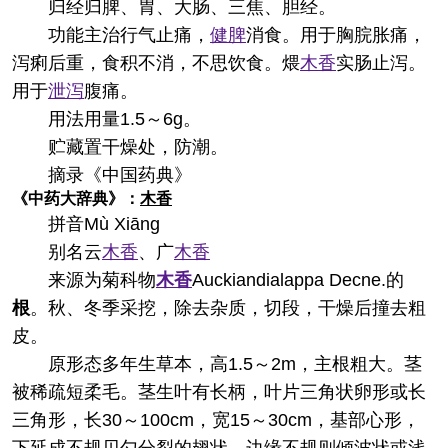
归经
归脾、胃、大肠、三焦、胆经。
功能主治
行气止痛，
健脾
消食。用于胸脘胀痛，
泻痢后重，食积不消，不思饮食。煨
木香
实肠止泻。
用于
泄泻
腹痛。
用法用量
1.5～6g。
贮藏
置干燥处，防潮。
摘录
《中国药典》
《中药大辞典》：
木香
拼音
Mù Xiānɡ
别名
云
木香
、广
木香
来源
为菊科物
木香
Auckiandialappa Decne.的
根
。秋、冬季采挖，除去杂质，切段，干燥后撞去粗
皮。
原形态
多年生草本，高1.5～2m，主根粗大。茎
被稀疏短柔毛。茎生叶有长柄，叶片三角状卵形或长
三角形，长30～100cm，宽15～30cm，基部心形，
下延成不规贝勺分裂的翅状，边缘不规则倾波状或浅