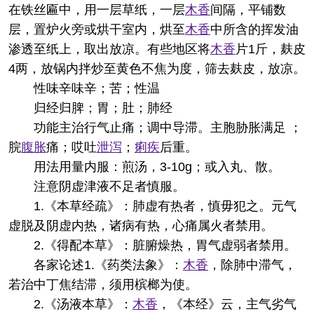
在铁丝匾中，用一层草纸，一层
木香
间隔，平铺数
层，置炉火旁或烘干室内，烘至
木香
中所含的挥发油
渗透至纸上，取出放凉。有些地区将
木香
片1斤，麸皮
4两，放锅内拌炒至黄色不焦为度，筛去麸皮，放凉。
性味
辛味辛；苦；性温
归经
归脾；胃；肚；肺经
功能主治
行气止痛；调中导滞。主胞胁胀满足 ；
脘
腹胀
痛；哎吐
泄泻
；
痢疾
后重。
用法用量
内服：煎汤，3-10g；或入丸、散。
注意
阴虚津液不足者慎服。
1.《本草经疏》：肺虚有热者，慎毋犯之。元气
虚脱及阴虚内热，诸病有热，心痛属火者禁用。
2.《得配本草》：脏腑燥热，胃气虚弱者禁用。
各家论述
1.《药类法象》：
木香
，除肺中滞气，
若治中丁焦结滞，须用槟榔为使。
2.《汤液本草》：
木香
，《本经》云，主气劣气