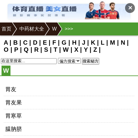
✕
首页
中药材大全
W
>
>
>
A
|
B
|
C
|
D
|
E
|
F
|
G
|
H
|
J
|
K
|
L
|
M
|
N
|
O
|
P
|
Q
|
R
|
S
|
T
|
W
|
X
|
Y
|
Z
|
搜索秘方
W
胃友
胃友果
胃寒草
腽肭脐