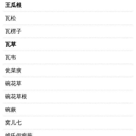
王瓜根
瓦松
瓦楞子
瓦草
瓦韦
瓮菜癀
碗花草
碗花草根
碗蕨
窝儿七
维氏假瘤蕨