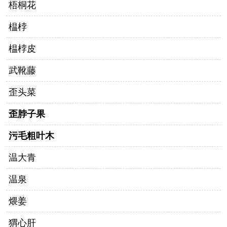
梧桐花
榅桲
榅桲皮
武靴藤
歪头菜
歪脖子果
污毛粗叶木
温大青
温泉
煨姜
猬心肝