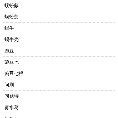
蜈蚣藤
蜈蚣藻
蜗牛
蜗牛壳
豌豆
豌豆七
豌豆七根
问荆
问题特
雾水葛