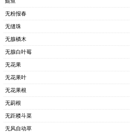
鮠鱼
无粉报春
无缝珠
无腺橉木
无腺白叶莓
无花果
无花果叶
无花果根
无莿根
无距耧斗菜
无风自动草