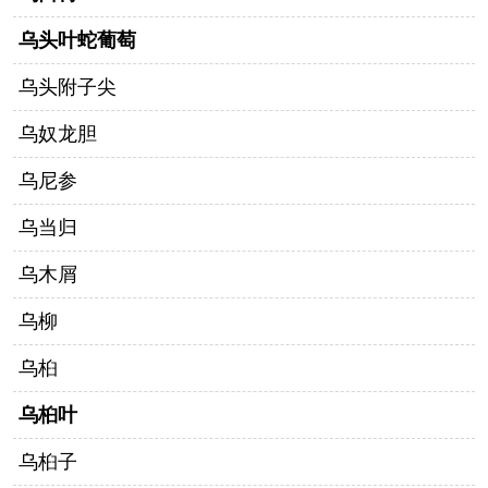
乌头叶蛇葡萄
乌头附子尖
乌奴龙胆
乌尼参
乌当归
乌木屑
乌柳
乌桕
乌桕叶
乌桕子