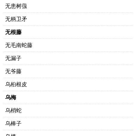
无患树蔃
无柄卫矛
无根藤
无毛南蛇藤
无漏子
无爷藤
乌桕根皮
乌梅
乌梢蛇
乌棒子