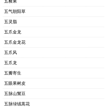
五桠果
五气朝阳草
五灵脂
五爪金龙
五爪金龙花
五爪风
五爪龙
五瓣寄生
五眼果树皮
五脉山黧豆
五脉绿绒蒿花