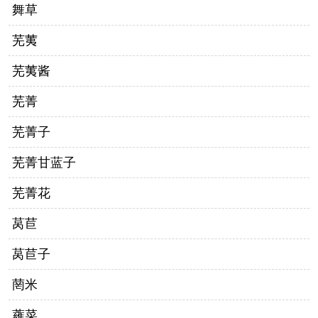
舞草
芜荑
芜荑酱
芜菁
芜菁子
芜菁甘蓝子
芜菁花
莴苣
莴苣子
菵米
蕹菜