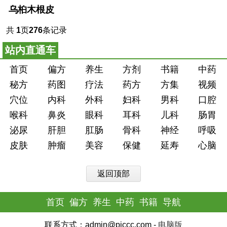
乌桕木根皮
共
1
页
276
条记录
站内直通车
首页
偏方
养生
方剂
书籍
中药
秘方
药图
疗法
药方
方集
视频
穴位
内科
外科
妇科
男科
口腔
喉科
鼻炎
眼科
耳科
儿科
肠胃
泌尿
肝胆
肛肠
骨科
神经
呼吸
皮肤
肿瘤
美容
保健
延寿
心脑
返回顶部
首页
偏方
养生
中药
书籍
导航
联系方式：admin@piccc.com -
电脑版