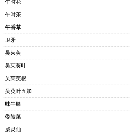
午时花
午时茶
午香草
卫矛
吴茱萸
吴茱萸叶
吴茱萸根
吴萸叶五加
味牛膝
委陵菜
威灵仙