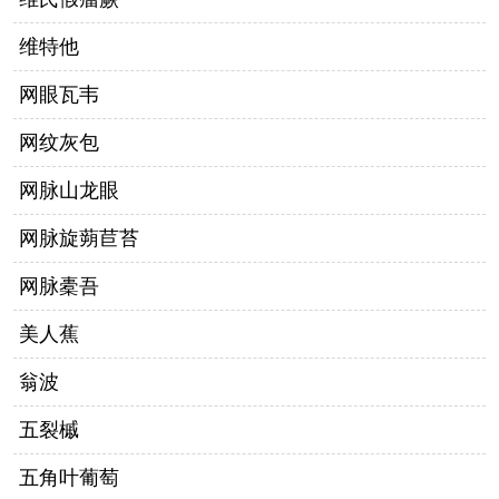
维特他
网眼瓦韦
网纹灰包
网脉山龙眼
网脉旋蒴苣苔
网脉橐吾
美人蕉
翁波
五裂槭
五角叶葡萄