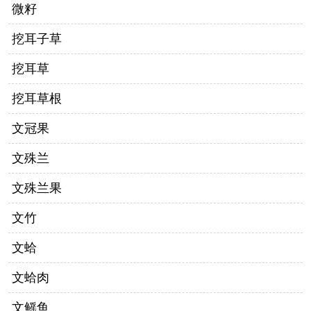
微籽
挖耳子草
挖耳草
挖耳草根
文冠果
文殊兰
文殊兰果
文竹
文蛤
文蛤肉
文鳐鱼