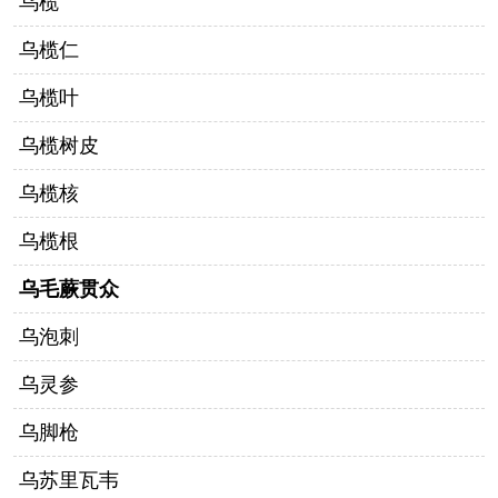
乌榄
乌榄仁
乌榄叶
乌榄树皮
乌榄核
乌榄根
乌毛蕨贯众
乌泡刺
乌灵参
乌脚枪
乌苏里瓦韦