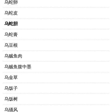
乌蛇卵
乌蛇皮
乌蛇胆
乌蛇膏
乌豆根
乌贼鱼肉
乌贼鱼腹中墨
乌金草
乌饭子
乌饭树
乌骚风