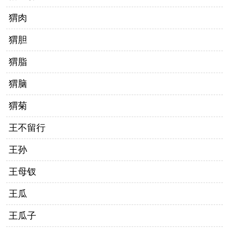
猬肉
猬胆
猬脂
猬脑
猬菊
王不留行
王孙
王母钗
王瓜
王瓜子