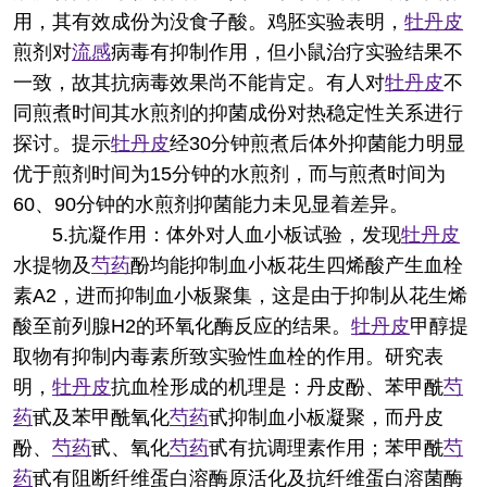
用，其有效成份为没食子酸。鸡胚实验表明，
牡丹皮
煎剂对
流感
病毒有抑制作用，但小鼠治疗实验结果不
一致，故其抗病毒效果尚不能肯定。有人对
牡丹皮
不
同煎煮时间其水煎剂的抑菌成份对热稳定性关系进行
探讨。提示
牡丹皮
经30分钟煎煮后体外抑菌能力明显
优于煎剂时间为15分钟的水煎剂，而与煎煮时间为
60、90分钟的水煎剂抑菌能力未见显着差异。
5.抗凝作用：体外对人血小板试验，发现
牡丹皮
水提物及
芍药
酚均能抑制血小板花生四烯酸产生血栓
素A2，进而抑制血小板聚集，这是由于抑制从花生烯
酸至前列腺H2的环氧化酶反应的结果。
牡丹皮
甲醇提
取物有抑制内毒素所致实验性血栓的作用。研究表
明，
牡丹皮
抗血栓形成的机理是：丹皮酚、苯甲酰
芍
药
甙及苯甲酰氧化
芍药
甙抑制血小板凝聚，而丹皮
酚、
芍药
甙、氧化
芍药
甙有抗调理素作用；苯甲酰
芍
药
甙有阻断纤维蛋白溶酶原活化及抗纤维蛋白溶菌酶