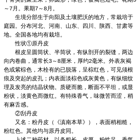
～7月。果期7～8月。
生境分部
生于向阳及土壤肥沃的地方，常栽培于
庭园。分布河北、河南、山东、四川、陕西、甘肃等
地。全国各地均有栽培。
性状
①原丹皮
根皮呈圆筒状、半筒状，有纵剖开的裂缝，两边
向内卷曲，通常长3～8厘米，厚约2毫米。外表灰褐
色或紫棕色，木栓有的已脱落，呈棕红色，可见须根
痕及突起的皮孔；内表面淡棕色或灰黄色，有纵细纹
理及发亮的结晶状物。质硬而脆，断面不平坦，或显
粉状，淡黄色而微红。有特殊香气，味微苦而涩，稍
有麻舌感。
②刮丹皮
又名：粉丹皮（《滇南本草》），表面稍相糙，
粉红色。其他均与原丹皮同。
上述二种药材，以条粗长、皮厚、粉性足、香气