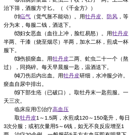
治下筛，酒服方寸匕。（《千金方》）
⑾
疝气
（觉气胀不能动）。用
牡丹皮
、
防风
，等
分为末，每服二钱，酒送下。
⑿妇女恶血（血往上冲，脸红易怒）。用
牡丹皮
半两、干漆（烧至烟尽）半两，加水二杯，煎成一杯
服下。
⒀伤损瘀血。用
牡丹皮
二两、虻虫二十一个（熬
过），同捣碎。每天早晨服一匙，温酒送下。
⒁刀伤后内出血。用
牡丹皮
研细，水冲服少许。
瘀血自尿中排出。
⒂下部生疮（已破口）。取牡丹末一匙煎服。一
天三次。
临床应用
①治疗
高血压
取
牡丹皮
1～1.5两，水煎成120～150毫升，每日
3次分服；或初次量用5～6钱，如无不良反应增至1
两。治疗20余例，一般服药5天左右血压即有明显下