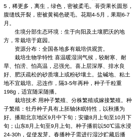
5，稀更多，离生，绿色，密被柔毛。蓇葖果长圆形，
腹缝线开裂，密被黄褐色硬毛。花期4-5月，果期6-7
月。
生境分部
生态环境：生于向阳及土壤肥沃的地
方，常栽培于庭园。
资源分布：全国各地多有栽培供观赏。
栽培
生物学特性 喜温暖湿润气候，较耐寒、耐
旱、怕涝、怕高温，忌强光。喜上层深厚、排水良
好、肥沃疏松的砂质壤上或粉砂壤土。盐碱地、粘土
地不宜栽培。忌连作，隔3-5年再种，种子千粒重
198g，适宜随采随播。
栽培技术 用种子繁殖、分株繁殖或嫁接繁殖。种
子繁殖：牡丹种子具有上胚轴休眠特性，以秋播为
好。播期北京地区9月中下旬；安徽8月上旬至10月下
旬；山东8月上旬至9月上旬。种子播前以50℃温水浸
24-30h，促使发芽。春播种子需进行湿沙贮藏后播