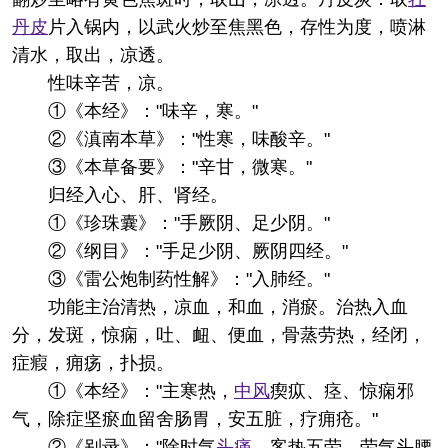
丹皮
片入锅内，以武火炒至焦黑色，存性为度，喷淋
清水，取出，凉透。
性味
辛苦，凉。
①《本经》："味辛，寒。"
②《滇南本草》："性寒，味酸辛。"
③《本草备要》："辛甘，微寒。"
归经
入心、肝、肾经。
①《珍珠囊》："手厥阴、足少阴。"
②《纲目》："手足少阴、厥阴四经。"
③《雷公炮制药性解》："入肺经。"
功能主治
清热，凉血，和血，消瘀。治热入血
分，发斑，惊痫，吐、衄、便血，骨蒸劳热，经闭，
症瘕，痈疡，扑损。
①《本经》："主寒热，
中风
瘈疭、痉、惊痫邪
气，除症坚瘀血留舍肠胃，安五脏，疗痈疮。"
②《别录》："除时气
头痛
，客热五劳，劳气头腰