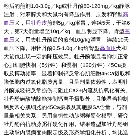
酚后的煎剂1.0-3.0g／kg或牡丹酚80-120mg／kg静脉
注射，对麻醉犬和大鼠均有降压作用。原发和肾型
高
血压
犬，用
牡丹皮
煎剂5g／kg灌胃，连续5天，于第6
天，第7天剂量增至10g／kg，血压明显下降。肾型
高
血压
犬，用去牡丹酚后的煎剂10g/kg灌胃，连续10天
血压下降。用牡丹酚0.5-1.0g／kg给肾型
高血压
犬和
大鼠也出现一定的降压效果。牡丹酚能显着抑制正常
心肌细胞快相（5分钟）和慢相（120分钟）45Ca摄
取及搏动频率，显着抑制钙反常心肌细胞45Ca摄取和
降低胞内过氧化脂质含量，且呈剂量依赖性，表明牡
丹酚减轻钙反常损伤与阻止Ca2+内流及抗氧化有关。
牡丹酚磺酸钠除能抑制钙离子摄取外，且能显着抑制
钙反常心肌细胞的45Ca摄取及其胞膜SA含量，与剂
量呈相关关系。另用食饵性动脉粥样硬化模型，研究
牡丹酚的抗动脉粥样硬化作用。结果造型加牡丹酚组
主动脉内膜病变肉眼定级及形态学组化分析，均比造