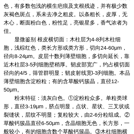
色，有多数包浅的横生疤痕及支根残迹，并有极少数
灰褐色斑点，系未去净之粗皮。以条粗长，皮厚，无
木心，断面粉白色，粉性足，亮银星多，香气浓者为
佳。
显微鉴别 根皮横切面：木柱层为4-8列木柱细
胞，浅棕红色，类长方形或类方形，切向24-60μm，
径向8-24μm。皮层十数列薄壁细胞，多切向延长，靠
近木柱层3-5列细胞壁稍厚。韧皮部宽广，约占横切面
径向的4/5，筛管群明显；韧皮射线宽l-3列细胞。本品
薄壁细胞含淀粉粒；有的含草酸钙簇晶，直径12-
50μm。
粉末特征：淡灰白色。①淀粉粒众多。单粒类球
形，直径3-19μm，脐点明显，点状、星状、三叉状或
裂缝状，层纹不明显；复粒较大，由2-6分粒组成。②
草酸钙簇晶直径6-50μm，含晶细胞无色，长方形，一
般较小，有的细胞含数个草酸钙簇晶。③木柱细胞横