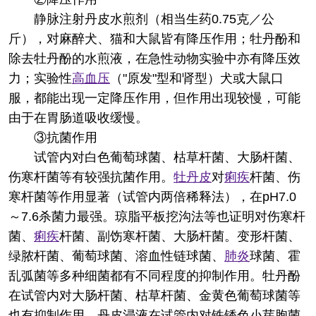
静脉注射丹皮水煎剂（相当生药0.75克／公
斤），对麻醉犬、猫和大鼠皆有降压作用；牡丹酚和
除去牡丹酚的水煎液，在急性动物实验中亦有降压效
力；实验性
高血压
（"原发"型和肾型）犬或大鼠口
服，都能出现一定降压作用，但作用出现较慢，可能
由于在胃肠道吸收缓慢。
③抗菌作用
试管内对白色葡萄球菌、枯草杆菌、大肠杆菌、
伤寒杆菌等有较强抗菌作用。
牡丹皮
对
痢疾
杆菌、伤
寒杆菌等作用显著（试管内两倍稀释法），在pH7.0
～7.6杀菌力最强。琼脂平板挖沟法等也证明对伤寒杆
菌、
痢疾
杆菌、副饬寒杆菌、大肠杆菌。变形杆菌、
绿脓杆菌、葡萄球菌、溶血性链球菌、
肺炎
球菌、霍
乱弧菌等多种细菌都有不同程度的抑制作用。牡丹酚
在试管内对大肠杆菌、枯草杆菌、金黄色葡萄球菌等
也有抑制作用。丹皮浸液在试管内对铁锈色小芽胞菌