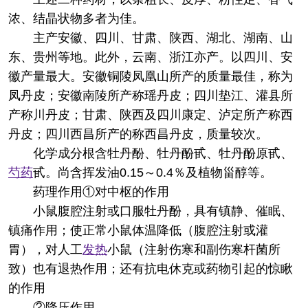
浓、结晶状物多者为佳。
主产安徽、四川、甘肃、陕西、湖北、湖南、山
东、贵州等地。此外，云南、浙江亦产。以四川、安
徽产量最大。安徽铜陵凤凰山所产的质量最佳，称为
凤丹皮；安徽南陵所产称瑶丹皮；四川垫江、灌县所
产称川丹皮；甘肃、陕西及四川康定、泸定所产称西
丹皮；四川西昌所产的称西昌丹皮，质量较次。
化学成分
根含牡丹酚、牡丹酚甙、牡丹酚原甙、
芍药
甙。尚含挥发油0.15～0.4％及植物甾醇等。
药理作用
①对中枢的作用
小鼠腹腔注射或口服牡丹酚，具有镇静、催眠、
镇痛作用；使正常小鼠体温降低（腹腔注射或灌
胃），对人工
发热
小鼠（注射伤寒和副伤寒杆菌所
致）也有退热作用；还有抗电休克或药物引起的惊瞅
的作用
②降压作用