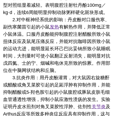
型对照组显着减轻。表明腹腔注射牡丹酚100mg／
kg·d，连续6周能明显抑制动脉粥样硬化斑块形成。
2.对中枢神经系统的影响：丹皮酚对口服伤寒、
副伤寒菌苗引起的小鼠
发热
有解热作用，并降低正常
小鼠体温。口服丹皮酚能抑制腹腔注射醋酸所致小鼠
扭体反应及鼠尾压痛反应，并能对抗咖啡因所致小鼠
的运动亢进，能明显延长环己巴比妥钠所致小鼠睡眠
时间，大剂量时可使小鼠翻正反射消失，能明显对抗
戊四氮、士的宁、烟碱和电休克所致的惊厥。作用部
位在中脑网状结构和丘脑。
3.抗炎作用：用丹皮酚灌胃，对大鼠因右旋糖酐
或醋酸或角叉菜胶引起的足跖浮肿有抑制作用，并能
抑制醋酸或5-羟色胺引起的小鼠腹腔或豚鼠皮肤毛细
血管通透性增强，抑制小鼠应激性溃疡的发生。实验
证明丹皮水煎剂对角叉菜胶性浮肿、佐剂性
关节炎
及
Arthus反应等所致多种炎症反应具有抑制作用，这与