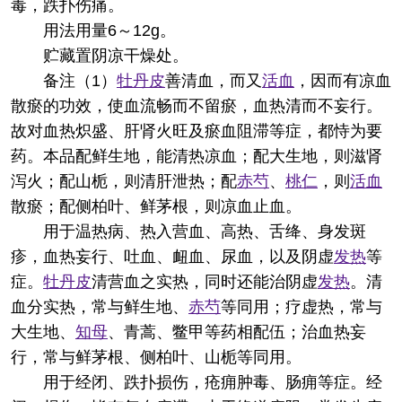
毒，跌扑伤痛。
用法用量
6～12g。
贮藏
置阴凉干燥处。
备注
（1）
牡丹皮
善清血，而又
活血
，因而有凉血
散瘀的功效，使血流畅而不留瘀，血热清而不妄行。
故对血热炽盛、肝肾火旺及瘀血阻滞等症，都恃为要
药。本品配鲜生地，能清热凉血；配大生地，则滋肾
泻火；配山栀，则清肝泄热；配
赤芍
、
桃仁
，则
活血
散瘀；配侧柏叶、鲜茅根，则凉血止血。
用于温热病、热入营血、高热、舌绛、身发斑
疹，血热妄行、吐血、衄血、尿血，以及阴虚
发热
等
症。
牡丹皮
清营血之实热，同时还能治阴虚
发热
。清
血分实热，常与鲜生地、
赤芍
等同用；疗虚热，常与
大生地、
知母
、青蒿、鳖甲等药相配伍；治血热妄
行，常与鲜茅根、侧柏叶、山栀等同用。
用于经闭、跌扑损伤，疮痈肿毒、肠痈等症。经