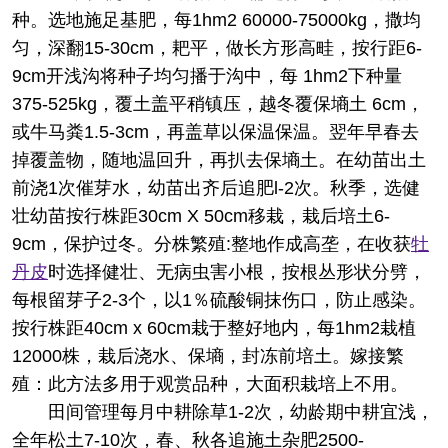
种。选地施足基肥，每1hm2 60000-75000kg，撒均
匀，深翻15-30cm，耙平，做长方形高畦，按行距6-
9cm开浅沟将种子均匀播于沟中，每 1hm2下种量
375-525kg，覆土盖平稍镇压，越冬覆保墒土 6cm，
或牛马粪1.5-3cm，再盖草以保温保温。翌年早春去
掉覆盖物，随地温回升，再扒去保墒土。在幼苗出土
前浇1次催芽水，幼苗出齐后追肥l-2次。秋季，选健
壮幼苗按行株距30cm X 50cm移栽，栽后培土6-
9cm，保护过冬。分株繁殖:整地作成高垄，在收获
牡
丹皮
时选择健壮、无病虫害小根，按根丛形状分劈，
每根留芽子2-3个，以1％硫酸铜抹伤口，防止感染。
按行株距40cm x 60cm栽于整好地内，每1hm2栽植
12000株，栽后浇水、保墒，封冻前培土。嫁接繁
殖：此方法多用于观赏品种，大面积栽培上不用。
田间管理每月中耕除草1-2次，幼龄期中耕宜浅，
全年松土7-10次，春、秋各追施土杂肥2500-