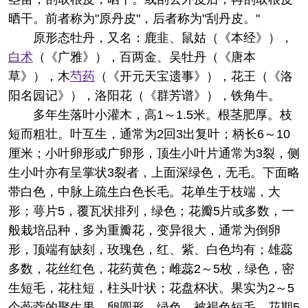
晒干。前者称为"原丹皮"，后者称为"刮丹皮。"
原形态
牡丹，又名：鹿韭、鼠姑（《本经》），
白术
（《广雅》），百两金、吴牡丹（《唐本
草》），木
芍药
（《开元天宝遗事》），花王（《洛
阳名园记》），洛阳花（《群芳谱》），铁角牛。
多年生落叶小灌木，高1～1.5米。根茎肥厚。枝
短而粗壮。叶互生，通常为2回3出复叶；柄长6～10
厘米；小叶卵形或广卵形，顶生小叶片通常为3裂，侧
生小叶亦有呈掌状3裂者，上面深绿色，无毛。下面略
带白色，中脉上疏生白色长毛。花单生于枝端，大
形；萼片5，覆瓦状排列，绿色；花瓣5片或多数，一
般栽培品种，多为重瓣花，变异很大，通常为倒卵
形，顶端有缺刻，玫瑰色，红、紫、白色均有；雄蕊
多数，花丝红色，花药黄色；雌蕊2～5枚，绿色，密
生短毛，花柱短，柱头叶状；花盘杯状。果实为2～5
个蓇葖的聚生果，卵圆形，绿色，被褐色短毛。花期5