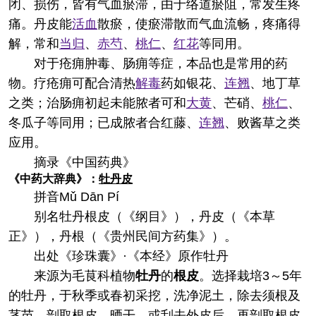
闭、损伤，皆有气血瘀滞，由于络道瘀阻，常发生疼
痛。丹皮能
活血
散瘀，使瘀滞散而气血流畅，疼痛得
解，常和
当归
、
赤芍
、
桃仁
、
红花
等同用。
对于疮痈肿毒、肠痈等症，本品也是常用的药
物。疗疮痈可配合清热
解毒
药如银花、
连翘
、地丁草
之类；治肠痈初起未能脓者可和
大黄
、芒硝、
桃仁
、
冬瓜子等同用；已成脓者合红藤、
连翘
、败酱草之类
应用。
摘录
《中国药典》
《中药大辞典》：
牡丹皮
拼音
Mǔ Dān Pí
别名
牡丹根皮（《纲目》），丹皮（《本草
正》），丹根（《贵州民间方药集》）。
出处
《珍珠囊》·《本经》原作牡丹
来源
为毛茛科植物
牡丹
的
根皮
。选择栽培3～5年
的牡丹，于秋季或春初采挖，洗净泥土，除去须根及
茎苗，剖取根皮，晒干。或刮去外皮后，再剖取根皮