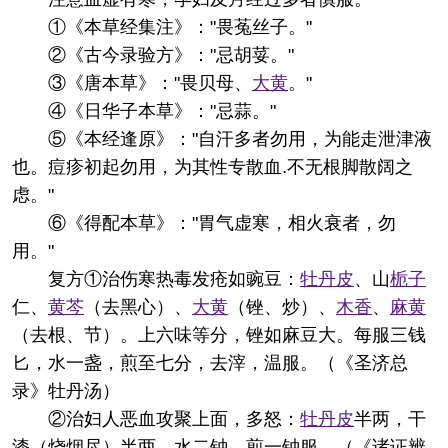
①《本草经集注》："畏菟丝子。"
②《古今录验方》："忌胡荽。"
③《唐本草》："畏贝母、
大黄
。"
④《日华子本草》："忌蒜。"
⑤《本经逢原》："自汗多者勿用，为能走泄津液
也。痘疹初起勿用，为其性专散血.不无根脚散阔之
虑。"
⑥《得配本草》："胃气虚寒，相火衰者，勿
用。"
复方
①治伤寒热毒发疮如豌豆：
牡丹皮
、山
栀子
仁、
黄芩
（去黑心）、
大黄
（锉、炒）、
木香
、
麻黄
（去根、节）。上六味等分，锉如麻豆大。每服三钱
匕，水一盏，煎至七分，去滓，温服。（《圣济总
录》牡丹汤）
②治妇人恶血攻聚上面，多怒：
牡丹皮
半两，干
漆（烧烟尽）半两。水二钟，煎一钟服。（《诸证辨