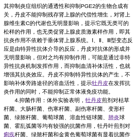
其抑制炎症组织的通透性和抑制PGE2的生物合成有
关，丹皮不能抑制残存肾上腺的代偿性增生，对肾上
腺维生素C的代谢也无明显影响，提示它既无类可的
松样的作用，也无类促肾上腺皮质激素样作用，即其
抗炎作用不依赖于垂体肾上腺系统。Ⅰ、Ⅱ、Ⅲ型变态反
应是由特异性抗体介导的反应，丹皮对抗体的形成并
无明显影响，但对之均有抑制作用，可能是通过非特
异性抗炎机制发挥作用，而抑制血清补体活性，也就
增强其抗炎效应。丹皮不抑制特异性抗体的产生，不
影响补体旁路途径的溶血活性，提示
牡丹皮
在发挥抗
炎作用的同时，不能抑制正常体液免疫功能。
4.抑菌作用：体外实验表明，
牡丹皮
煎剂对枯草
杆菌、大肠杆菌、伤寒杆菌、副伤寒杆菌、变形杆
菌、绿脓杆菌、葡萄球菌、溶血性链球菌、
肺炎
球
菌、霍乱弧菌等均有较强的抗菌作用，牡丹叶煎剂对
痢疾
杆菌、绿脓杆菌和金黄色葡萄球菌有显着抗菌作