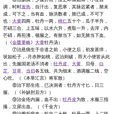
调，时时
发热
，自汗出，复恶寒，其脉迟紧者，脓未
成，可下之，当有血，脉洪数者，脓已成，不可下
也：
大黄
四两，牡丹一两，
桃仁
五十个，瓜子半升，
芒硝三合。上五味，以水六升，煮取一升，去滓，内
芒硝，再煎沸，顿服之。有脓当下，如无脓当下血。
（《
金匮要略
》
大黄
牡丹汤）
⑦治悬痈生于谷道之前，小便之后，初发甚痒，
状如松子，-月赤肿如桃，迟治则破，而大小便皆从此
出，先服国老汤不消者：
牡丹皮
、
大黄
、贝母、
白
芷
、
甘草
、
当归
各五钱。共为细末，酒调服二钱，空
心吃。（《本草汇言》将军散）
⑧治下部生疮，已决洞者：牡丹方寸匕，日三
服。（《补缺肘后方》）
⑨治金疮内漏，血不出：
牡丹皮
为散，水服三指
撮，立尿出血。（《千金方）
⑩治腕折瘀血：虻虫二十枚，牡丹一两。上二味