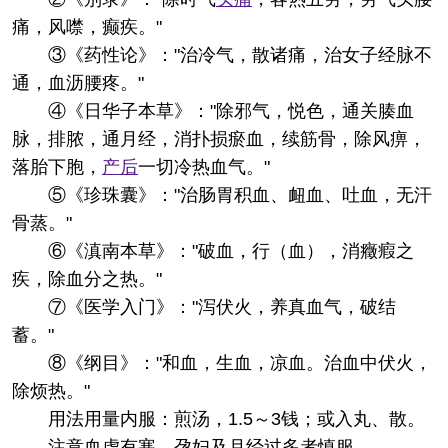
痛，风噤，癫疾。"
③《药性论》："治冷气，散诸痛，治女子经脉不
通，血沥腰疼。"
④《日华子本草》："除邪气，悦色，通关腠血
脉，排脓，通月经，消扑损瘀血，续筋骨，除风痹，
落胎下胞，
产后
一切冷热血气。"
⑤《珍珠囊》："治肠胃积血、衄血、吐血，无汗
骨蒸。"
⑥《滇南本草》："破血，行（血），消癥瘕之
疾，除血分之热。"
⑦《医学入门》："泻伏火，养真血气，破结
蓄。"
⑧《纲目》："和血，生血，凉血。治血中伏火，
除烦热。"
用法用量
内服：煎汤，1.5～3钱；或入丸、散。
注意
血虚有寒，孕妇及月经过多者慎服。