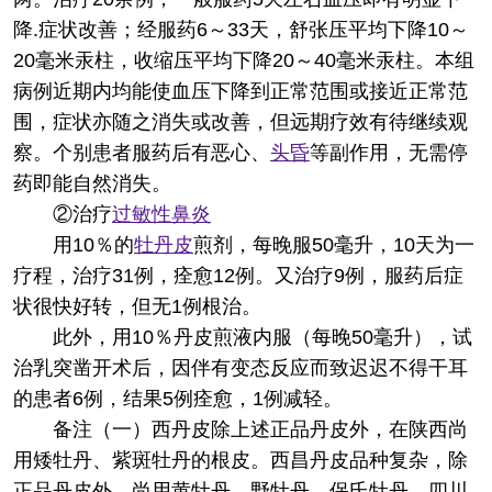
降.症状改善；经服药6～33天，舒张压平均下降10～
20毫米汞柱，收缩压平均下降20～40毫米汞柱。本组
病例近期内均能使血压下降到正常范围或接近正常范
围，症状亦随之消失或改善，但远期疗效有待继续观
察。个别患者服药后有恶心、
头昏
等副作用，无需停
药即能自然消失。
②治疗
过敏性
鼻炎
用10％的
牡丹皮
煎剂，每晚服50毫升，10天为一
疗程，治疗31例，痊愈12例。又治疗9例，服药后症
状很快好转，但无1例根治。
此外，用10％丹皮煎液内服（每晚50毫升），试
治乳突凿开术后，因伴有变态反应而致迟迟不得干耳
的患者6例，结果5例痊愈，1例减轻。
备注
（一）西丹皮除上述正品丹皮外，在陕西尚
用矮牡丹、紫斑牡丹的根皮。西昌丹皮品种复杂，除
正品丹皮外，尚用黄牡丹、野牡丹、保氏牡丹、四川