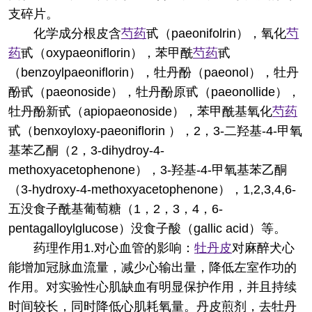
支碎片。
化学成分
根皮含
芍药
甙（paeonifolrin），氧化
芍
药
甙（oxypaeoniflorin），苯甲酰
芍药
甙
（benzoylpaeoniflorin），牡丹酚（paeonol），牡丹
酚甙（paeonoside），牡丹酚原甙（paeonollide），
牡丹酚新甙（apiopaeonoside），苯甲酰基氧化
芍药
甙（benxoyloxy-paeoniflorin ），2，3-二羟基-4-甲氧
基苯乙酮（2，3-dihydroy-4-
methoxyacetophenone），3-羟基-4-甲氧基苯乙酮
（3-hydroxy-4-methoxyacetophenone），1,2,3,4,6-
五没食子酰基葡萄糖（1，2，3，4，6-
pentagalloylglucose）没食子酸（gallic acid）等。
药理作用
1.对心血管的影响：
牡丹皮
对麻醉犬心
能增加冠脉血流量，减少心输出量，降低左室作功的
作用。对实验性心肌缺血有明显保护作用，并且持续
时间较长，同时降低心肌耗氧量。丹皮煎剂，去牡丹