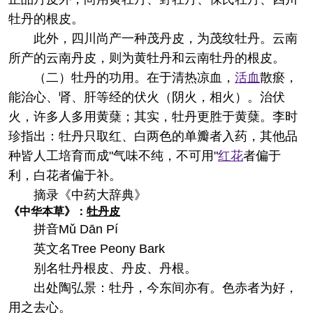
牡丹的根皮。
此外，四川尚产一种茂丹皮，为茂纹牡丹。云南
所产的云南丹皮，则为黄牡丹和云南牡丹的根皮。
（二）牡丹的功用。在于清热凉血，
活血
散瘀，
能治心、肾、肝等经的伏火（阴火，相火）。治伏
火，许多人多用黄蘖；其实，牡丹更胜于黄蘖。李时
珍指出：牡丹只取红、白两色的单瓣者入药，其他品
种皆人工培育而成"气味不纯，不可用"
红花
者偏于
利，白花者偏于补。
摘录
《中药大辞典》
《中华本草》：
牡丹皮
拼音
Mǔ Dān Pí
英文名
Tree Peony Bark
别名
牡丹根皮、丹皮、丹根。
出处
陶弘景：牡丹，今东间亦有。色赤者为好，
用之去心。