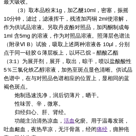
最大吸收。
（3）取本品粉末1g，加乙醚10ml，密塞，振摇
10分钟，滤过，滤液挥干，残渣加丙铜 2ml使溶解，
作为供试品溶液。另取丹皮酚对照品，加丙酮制成每
1ml 含5mg 的溶液，作为对照品溶液。照薄层色谱法
（附录Ⅵ B）试验，吸取上述两种溶液各 10μl，分别
点于同一硅胶Ｇ薄层板上，以环己烷－醋酸乙酯
（3:1）为展开剂，展开，取出，晾干，喷以盐酸酸性
5％三氯化铁乙醇溶液，加热至斑点显色清晰。供试品
色谱中，在与对照品色谱相应的位置上，显相同的蓝
褐色斑点。
炮制
迅速洗净，润后切薄片，晒干。
性味
苦、辛，微寒。
归经
归心、肝、肾经。
功能主治
清热凉血，
活血
化瘀。用于温毒发斑，
吐血衄血，夜热早凉，无汗骨蒸，经闭
痛经
，痈肿疮