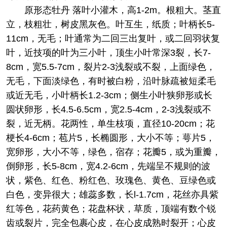
原形态
牡丹 落叶小灌木，高1-2m。根粗大。茎直
立，枝粗壮，树皮黑灰色。叶互生，纸质；叶柄长5-
11cm，无毛；叶通常为二回三出复叶，或二回羽状复
叶，近技项的叶为三小叶，顶生小叶常深3裂，长7-
8cm，宽5.5-7cm，裂片2-3浅裂或不裂，上面绿色，
无毛，下面淡绿色，有时被白粉，沿叶脉疏被短柔毛
或近无毛，小叶柄长1.2-3cm；侧生小叶狭卵形或长
圆状卵形，长4.5-6.5cm，宽2.5-4cm，2-3浅裂或不
裂，近无柄。花两性，单生枝项，直径10-20cm；花
梗长4-6cm；苞片5，长椭圆形，大小不等；萼片5，
宽卵形，大小不等，绿色，宿存；花瓣5，或为重瓣，
倒卵形，长5-8cm，宽4.2-6cm，先端呈不规则的波
状，紫色、红色、粉红色、玫瑰色、黄色、豆绿色或
白色，变异很大；雄蕊多数，长l-1.7cm，花丝亦具紫
红等色，花药黄色；花盘杯状，草质，顶端有数个锐
齿或裂片，完全包裹心皮，在心皮成熟时裂开；心皮