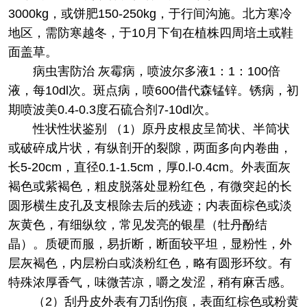
3000kg，或饼肥150-250kg，于行间沟施。北方寒冷
地区，需防寒越冬，于10月下旬在植株四周培土或鞋
面盖草。
病虫害防治 灰霉病，喷波尔多液1：1：100倍
液，每10dl次。斑点病，喷600借代森锰锌。锈病，初
期喷波美0.4-0.3度石硫合剂7-10dl次。
性状
性状鉴别 （1）原丹皮根皮呈简状、半筒状
或破碎成片状，有纵剖开的裂隙，两面多向内卷曲，
长5-20cm，直径0.1-1.5cm，厚0.l-0.4cm。外表面灰
褐色或紫褐色，粗皮脱落处显粉红色，有微突起的长
圆形横生皮孔及支根除去后的残迹；内表面棕色或淡
灰黄色，有细纵纹，常见发亮的银星（牡丹酚结
晶）。质硬而服，易折断，断面较平坦，显粉性，外
层灰褐色，内层粉白或淡粉红色，略有圆形环纹。有
特殊浓厚香气，味微苦凉，嚼之发涩，稍有麻舌感。
（2）刮丹皮外表有刀刮伤痕，表面红棕色或粉黄