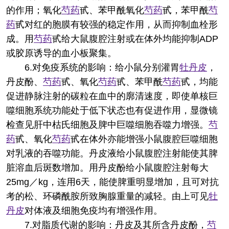
的作用；氧化
芍药
甙、苯甲酰氧化
芍药
甙，苯甲酰
芍
药
甙对红的胞膜有较强的稳定作用，从而抑制血栓形
成。用
芍药
甙给大鼠腹腔注射或在体外均能抑制ADP
或胶原诱导的血小板聚集。
6.对免疫系统的影响：给小鼠分别灌胃
牡丹皮
，
丹皮酚、
芍药
甙、氧化
芍药
甙、苯甲酰
芍药
甙，均能
促进静脉注射的碳粒在血中的廓清速度，即使单核巨
噬细胞系统功能处于低下状态也有促进作用，显微镜
检查见肝中枯氏细胞及脾中巨噬细胞吞噬力增强。
芍
药
甙、氧化
芍药
甙在体外亦能增强小鼠腹腔巨噬细胞
对乳液的吞噬功能。丹皮液给小鼠腹腔注射能使其脾
脏溶血后斑数增加。用丹皮酚给小鼠腹腔注射每大
25mg／kg，连用6天，能使脾重明显增加，且可对抗
考的松、环磷酰胺所致胸腺重量的减轻。由上可见
牡
丹皮
对体液及细胞免疫均有增强作用。
7.对脂质代谢的影响：丹皮及其所含丹皮酚，
芍