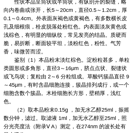
性状
本品呈筒状或半筒状，有纵剖开的裂缝，略
向内卷曲或张开，长5～20cm，直径0.5～1.2cm，厚
0.1～0.4cm。外表面灰褐色或黄褐色，有多数横长皮
孔及细根痕，栓皮脱落处粉红色。内表面淡灰黄色或
浅棕色，有明显的细纵纹，常见发亮的结晶。质硬而
脆，易折断，断面较平坦，淡粉红色，粉性。气芳
香，味微苦而涩。
鉴别
（1）本品粉末淡红棕色。淀粉粒甚多，单粒
类圆形或多角形，直径3～16μm，脐点点状、裂缝状
或飞鸟状；复粒由 2～6 分粒组成。草酸钙簇晶直径 9
～45μm，有时含晶细胞连接，簇晶排列成行，或一个
细胞含数个簇晶。木栓细胞长方形，壁稍厚，浅红
色。
（2）取本品粉末0.15g ，加无水乙醇25ml，振摇
数分钟，滤过。取滤液 1ml，加无水乙醇至25ml，照
分光亮度法（附录Ⅴ A）测定，在274nm 的波长处有