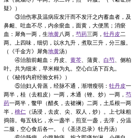
疑》）
③治伤寒及温病应发汗而不发汗之内蓄血者，及
鼻衄、吐血不尽，内余瘀血，面黄，大便黑；消瘀
血：犀角一两，生
地黄
八两，
芍药
三两，
牡丹皮
二
两。上四味，细切，以水九升，煮取三升，分三服。
（《千金方》犀角
地黄
汤）
④治胎前衄血：丹皮、
黄芩
、蒲黄、
白芍
、侧柏
叶。共为细末，早米糊为丸。空心白汤下百丸。
（《秘传内府经验女科》）
⑤治妇人骨蒸，经脉不通，渐增瘦弱：
牡丹皮
一
两半，桂（去粗皮）一两，木通（锉、炒）一两，
芍
药
一两半，鳖甲（醋炙，去裙襕）二两，土瓜根一两
半，
桃仁
（汤浸，去皮、尖、双人，炒）。上七味粗
捣筛。每五钱匕，水一盏半，煎至一盏，去滓，分温
二服，空心食后各一。（《圣济总录》牡丹汤）
⑥治肠痈，少腹肿痞，按之即痛如淋，小便自