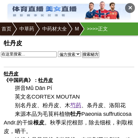
✕
首页
中草药
中药材大全
M
>
>
>
>正文
牡丹皮
搜索秘方
牡丹皮
《中国药典》：
牡丹皮
拼音
Mǔ Dān Pí
英文名
CORTEX MOUTAN
别名
丹皮、粉丹皮、木
芍药
、条丹皮、洛阳花
来源
本品为毛茛科植物
牡丹
Paeonia suffruticosa
Andr.的干燥
根皮
。秋季采挖根部，除去细根，剥取根
皮，晒干。