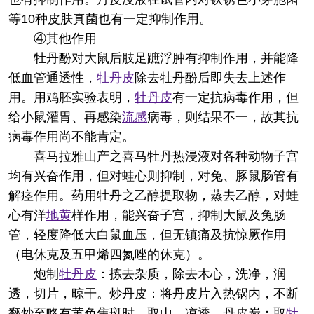
等10种皮肤真菌也有一定抑制作用。
④其他作用
牡丹酚对大鼠后肢足蹠浮肿有抑制作用，并能降
低血管通透性，
牡丹皮
除去牡丹酚后即失去上述作
用。用鸡胚实验表明，
牡丹皮
有一定抗病毒作用，但
给小鼠灌胃、再感染
流感
病毒，则结果不一，故其抗
病毒作用尚不能肯定。
喜马拉雅山产之喜马牡丹热浸液对各种动物子宫
均有兴奋作用，但对蛙心则抑制，对兔、豚鼠肠管有
解痉作用。药用牡丹之乙醇提取物，蒸去乙醇，对蛙
心有洋
地黄
样作用，能兴奋子宫，抑制大鼠及兔肠
管，轻度降低大白鼠血压，但无镇痛及抗惊厥作用
（电休克及五甲烯四氮唑的休克）。
炮制
牡丹皮
：拣去杂质，除去木心，洗净，润
透，切片，晾干。炒丹皮：将丹皮片入热锅内，不断
翻炒至略有黄色焦斑时，取山，凉透。丹皮炭：取
牡