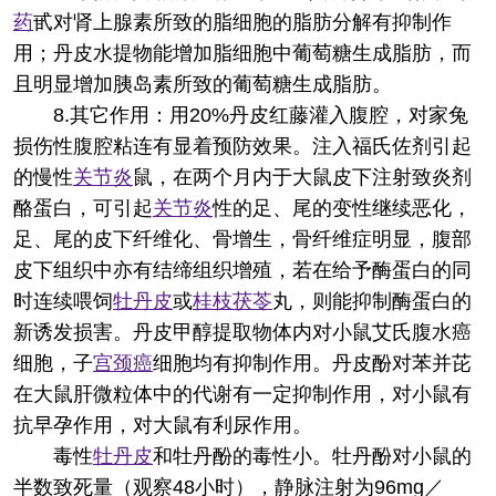
药
甙对肾上腺素所致的脂细胞的脂肪分解有抑制作
用；丹皮水提物能增加脂细胞中葡萄糖生成脂肪，而
且明显增加胰岛素所致的葡萄糖生成脂肪。
8.其它作用：用20%丹皮红藤灌入腹腔，对家兔
损伤性腹腔粘连有显着预防效果。注入福氏佐剂引起
的慢性
关节炎
鼠，在两个月内于大鼠皮下注射致炎剂
酪蛋白，可引起
关节炎
性的足、尾的变性继续恶化，
足、尾的皮下纤维化、骨增生，骨纤维症明显，腹部
皮下组织中亦有结缔组织增殖，若在给予酶蛋白的同
时连续喂饲
牡丹皮
或
桂枝
茯苓
丸，则能抑制酶蛋白的
新诱发损害。丹皮甲醇提取物体内对小鼠艾氏腹水癌
细胞，子
宫颈癌
细胞均有抑制作用。丹皮酚对苯并芘
在大鼠肝微粒体中的代谢有一定抑制作用，对小鼠有
抗早孕作用，对大鼠有利尿作用。
毒性
牡丹皮
和牡丹酚的毒性小。牡丹酚对小鼠的
半数致死量（观察48小时），静脉注射为96mg／