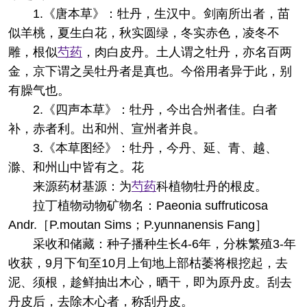
1.《唐本草》：牡丹，生汉中。剑南所出者，苗
似羊桃，夏生白花，秋实圆绿，冬实赤色，凌冬不
雕，根似
芍药
，肉白皮丹。土人谓之牡丹，亦名百两
金，京下谓之吴牡丹者是真也。今俗用者异于此，别
有臊气也。
2.《四声本草》：牡丹，今出合州者佳。白者
补，赤者利。出和州、宣州者并良。
3.《本草图经》：牡丹，今丹、延、青、越、
滁、和州山中皆有之。花
来源
药材基源：为
芍药
科植物牡丹的根皮。
拉丁植物动物矿物名：Paeonia suffruticosa
Andr.［P.moutan Sims；P.yunnanensis Fang］
采收和储藏：种子播种生长4-6年，分株繁殖3-年
收获，9月下旬至10月上旬地上部枯萎将根挖起，去
泥、须根，趁鲜抽出木心，晒干，即为原丹皮。刮去
丹皮后，去除木心者，称刮丹皮。