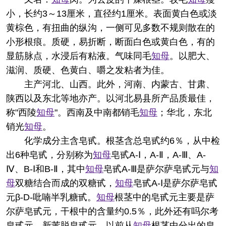
小，长约3～13厘米，直径约1厘米。表面黄白色或淡
黄棕色，有扭曲的纵沟，一侧可见多数不规则散在的
小形根痕。质硬，易折断，断面白色或黄白色，有的
显筋脉点，水浸后有粘液。气味同毛
知母
。以肥大、
滋润、质硬、色黄白、嚼之发粘者为佳。
主产河北、山西。此外，河南、内蒙古、甘肃、
陕西以及东北等地亦产。以河北易县所产品质最佳，
称"西陵
知母
"。西南及中南都销毛
知母
；华北，东北
销光
知母
。
化学成分
主含皂甙。根茎含总皂甙约6％，从中检
出6种皂甙，分别称为
知母
皂甙A-Ⅰ，A-Ⅱ，A-Ⅲ、A-
Ⅳ、B-Ⅰ和B-Ⅱ，其中
知母
皂甙A-Ⅲ是萨尔萨皂甙元与
知
母
双糖结合而成的双糖甙，
知母
皂甙A-Ⅰ是萨尔萨皂甙
元β-D-吡喃半乳糖甙。
知母
根茎中的皂甙元主要是萨
尔萨皂甙元，干根中的含量约0.5％，此外还有吗尔考
皂甙元、新芰脱皂甙元。以前从
知母
根茎中分出的皂