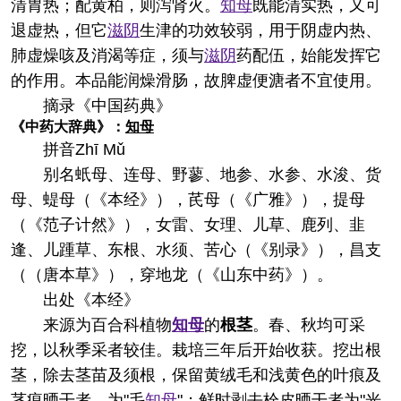
清胃热；配黄柏，则泻肾火。
知母
既能清实热，又可
退虚热，但它
滋阴
生津的功效较弱，用于阴虚内热、
肺虚燥咳及消渴等症，须与
滋阴
药配伍，始能发挥它
的作用。本品能润燥滑肠，故脾虚便溏者不宜使用。
摘录
《中国药典》
《中药大辞典》：
知母
拼音
Zhī Mǔ
别名
蚔母、连母、野蓼、地参、水参、水浚、货
母、蝭母（《本经》），芪母（《广雅》），提母
（《范子计然》），女雷、女理、儿草、鹿列、韭
逢、儿踵草、东根、水须、苦心（《别录》），昌支
（（唐本草》），穿地龙（《山东中药》）。
出处
《本经》
来源
为百合科植物
知母
的
根茎
。春、秋均可采
挖，以秋季采者较佳。栽培三年后开始收获。挖出根
茎，除去茎苗及须根，保留黄绒毛和浅黄色的叶痕及
茎痕晒干者，为"毛
知母
"；鲜时剥去栓皮晒干者为"光