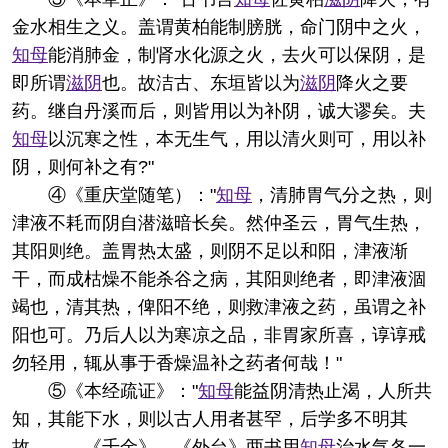
金水相生之义。盖谓黄柏能制膀胱，命门阴中之火，
知母
能消肺金，制肾水化源之火，去火可以保阴，是
即所谓
滋阴
也。故洁古、东垣皆以为
滋阴
降火之要
药。继自丹溪而后，则皆用以为补阴，诚大谬矣。夫
知母
以沉寒之性，本无生气，用以清火则可，用以补
阴，则何补之有?"
④《重庆堂随笔）："
知母
，清肺胃气分之热，则
津液不耗而阴自潜滋暗长矣。然仲圣云，胃气生热，
其阳则绝。盖胃热太盛，则阴不足以和阳，津液渐
干，而成枯燥不能杀谷之病，其阳则绝者，即津液涸
竭也，清其热，俾阳不绝，则救津液之药，虽谓之补
阳也可。乃后人以为寒凉之品，非胃家所喜，谆谆戒
勿轻用，辄从事于香燥温补之药者何哉！"
⑤《本经疏证》："
知母
能益阴清热止渴，人所共
知，其能下水，则以古人用者甚罕，后学多不明其
故。……《千金》、《外台》两书用
知母
治水气各一