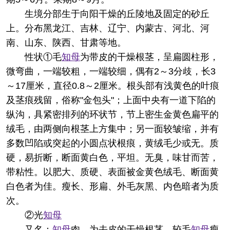
生境分部
生于向阳干燥的丘陵地及固定的砂丘
上。分布黑龙江、吉林、辽宁、内蒙古、河北、河
南、山东、陕西、甘肃等地。
性状
①毛
知母
为带皮的干燥根茎，呈扁圆柱形，
微弯曲，一端较粗，一端较细，偶有2～3分歧，长3
～17厘米，直径0.8～2厘米。根头部有浅黄色的叶痕
及茎痕残留，俗称"金包头"；上面中央有一道下陷的
纵沟，具紧密排列的环状节，节上密生金黄色扁平的
绒毛，由两侧向根茎上方集中；另一面较皱缩，并有
多数凹陷或突起的小圆点状根痕，黄绒毛少或无。质
硬，易折断，断面黄白色，平坦。无臭，味甘而苦，
带粘性。以肥大、质硬、表面被金黄色绒毛、断面黄
白色者为佳。瘦长、形扁、外毛灰黑、内色暗者为质
次。
②光
知母
又名：
知母
肉。为去皮的干燥根茎。较毛
知母
瘦