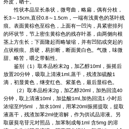
外皮，晒干。
性状
本品呈长条状，微弯曲，略扁，偶有分枝，
长3～15cm,直径0.8～1.5cm，一端有浅黄色的茎叶残
痕。表面黄棕色至棕色，上面有一凹沟，具紧密排列
的环状节，节上密生黄棕色的残存叶基，由两侧向根
茎上方生长；下面隆起而略皱缩，并有凹陷或突起的
点状根痕。质硬，易折断，断面黄白色。气微，味微
甜、略苦，嚼之带黏性。
鉴别
（1）取本品粉末2g，加乙醇10ml，振摇后
放置20分钟，吸取上清液1ml,蒸干，残渣加硫酸1
滴，初显黄色，继变红色、紫堇色，最后显棕色。
（2）取本品粉末2g，加乙醇20ml，加热回流40
分钟，取上清液10ml，加盐酸1ml,加热回流1 小时后
浓缩至约5ml ，加水10ml，用苯20ml振摇提取，提取
液蒸干，残渣加苯2ml使溶解，作为供试品溶液。另
取菝葜皂苷元对照品，加苯制成每1ml 含5mg 的溶