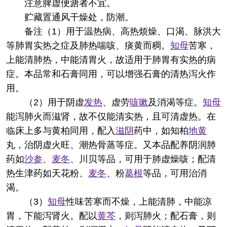
注意
脾虚便溏者不宜。
贮藏
置通风干燥处，防潮。
备注
（1）用于温热病、高热烦燥、口渴、脉洪大
等肺胃实热之症及肺热喘咳、痰黄而稠。
知母
苦寒，
上能清肺热，中能清胃火，故适用于肺胃有实热的病
症。本品常和石膏同用，可以增强石膏的清热泻火作
用。
（2）用于阴虚
发热
、虚劳
咳嗽
及消渴等症。
知母
能泻肺火而滋肾，故不仅能清实热，且可清虚热。在
临床上多与黄柏同用，配入
滋阴
药中，如知柏
地黄
丸，治阴虚火旺、潮热骨蒸等症。又本品配养阴润肺
药如
沙参
、
麦冬
、川贝等品，可用于肺虚燥咳；配清
热生津药如天花粉、
麦冬
、粉
葛根
等品，可用治消
渴。
（3）
知母
性味苦寒而不燥，上能清肺，中能凉
胃，下能泻肾火。配以
黄芩
，则泻肺火；配石膏，则