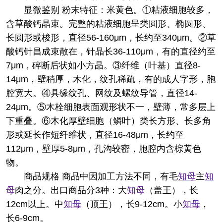
显微鉴别 粉末特征：米黄色。①粘液细胞较多，
含草酸钙晶束。完整的粘液细胞呈类圆形、椭圆形、
长圆形或梭形，直径56-160μm，长约至340μm。②草
酸钙针昌成束散在，针晶长36-110μm，有的直径约至
7μm，碎断后状如小方晶。③纤维（叶基）直径8-
14μm，壁稍厚，木化，纹孔稀疏，有的成人字形，胞
腔宽大。④具缘纹孔、网纹及螺纹导管，直径14-
24μm。⑤木栓细胞表面观形状不一，壁薄，常多层上
下重叠。⑥木化厚壁细胞（鳞叶）类长方形、长多角
形或延长作短纤维状，直径16-48μm，长约至
112μm，壁厚5-8μm，孔沟较密，胞腔内含棕黄色
物。
商品规格 商品中因加工方法不同，有毛
知母
主
知
母
肉之分。出口商品分3种：大
知母
（盖王），长
12cm以上。中
知母
（顶王），长9-12cm。小
知母
，
长6-9cm。