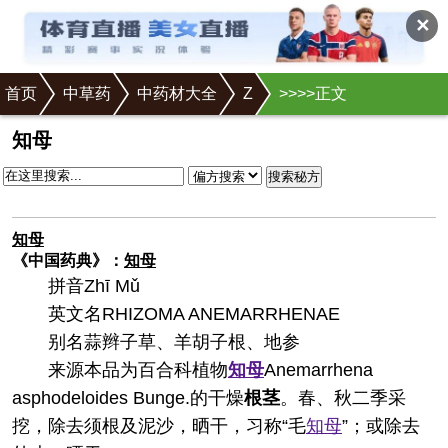
✕
首页
中草药
中药材大全
Z
>
>
>
>正文
知母
搜索秘方
知母
《中国药典》：
知母
拼音
Zhī Mǔ
英文名
RHIZOMA ANEMARRHENAE
别名
蒜辫子草、羊胡子根、地参
来源
本品为百合科植物
知母
Anemarrhena
asphodeloides Bunge.的干燥
根茎
。春、秋二季采
挖，除去须根及泥沙，晒干，习称“毛
知母
”；或除去