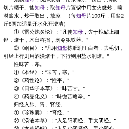
切片晒干。盐
知母
：取
知母
片置锅中用文火微炒，喷
淋盐水，炒干取出，放凉。（每
知母
片100斤，用盐2
斤8两加适量开水化开澄清）
①《雷公炮炙论》："凡使
知母
，先于槐砧上细
锉，焙干，木臼杵捣，勿令犯铁器。"
②《纲目》："凡用
知母
拣肥润里白者，去毛切，
引经上行则用酒浸焙干，下行则用盐水润焙。"
性味
苦，寒。
①《本经》："味苦，寒。"
②《药性论》："性平。"
③《日华子本草》："味苦甘。"
④《药品化义》："味微苦略辛。"
归经
入肺、胃、肾经。
①《珍珠囊》："肾经。"
②《汤液本草》："入足阳明经、手太阴经。"
③《本草经解》："入足少阴肾经、手少阴心