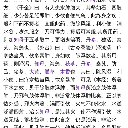
方。《千金》曰，有人患水肿腹大，其坚如石，四肢
细，少劳苦足胫即肿，少饮食便气急，此终身之疾，
服利下药不瘥者，宜服此药，微除风湿，利小便，消
水谷，岁久服之，乃可得力，瘥后可常服.其所用药，
则加
知母
于五苓散中，更增鬼箭羽、
丹参
、独活、秦
艽、海藻也。《外台》曰，《古今录验》泽漆汤，疗
寒热当风，饮多暴肿，身如吹，脉浮数者。其所用
药，则泽泻、
知母
、海藻、
茯苓
、
丹参
、秦艽、防
己、猪苓、
大黄
、
通草
、
木香
也。其曰，除风湿，利
小便，曰疗寒热当风，饮多暴肿。可见《本经）所著
下水之效，见于除肢体浮肿，而
知母
所治之肢体浮
肿，乃邪气肢体浮肿，非泛常肢体浮肿比矣。正以寒
热外盛，邪火内著，渴而引饮，火气不能化水，水遂
泛滥四射，治以
知母
，是泄其火，使不作渴引饮，水
遂无继，蓄者旋消，由此言之，仍是治渴，非治水
也。于此，见凡肿在一处，他处反消瘦者，多是邪气