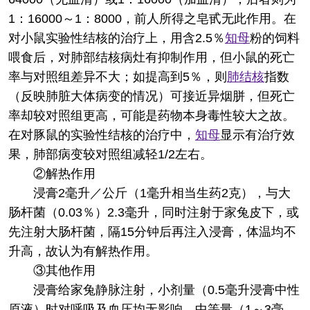
1：16000～1：8000，前人所得之皂甙无此作用。在
对小鼠实验性结核的治疗上，用含2.5％
知母
粉的饲料
喂食后，对肺部结核病灶有抑制作用，但小鼠的死亡
率与对照组差异不大；如提高到5％，则
肺结核
指数
（反映肺脏大体病变的情况）可接近异烟胼，但死亡
率却较对照组更高，可能是药物本身毒性较大之故。
在对豚鼠的实验性结核的治疗中，
知母
显示有治疗效
果，肺部病变较对照组减轻1/2左右。
②解热作用
浸膏2毫升／公斤（1毫升相当生药2克），与大
肠杆菌（0.03％）2.3毫升，同时注射于家兔皮下，或
先注射大肠杆菌，隔15分钟后再注入浸膏，体温均不
升高，故认为有解热作用。
③其他作用
浸膏给家兔静脉注射，小剂量（0.5毫升浸膏中性
原液）时对呼吸及血压均无影响，中等量（1～3毫