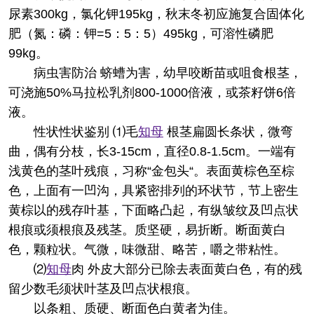
尿素300kg，氯化钾195kg，秋末冬初应施复合固体化
肥（氮：磷：钾=5：5：5）495kg，可溶性磷肥
99kg。
病虫害防治 蛴螬为害，幼早咬断苗或咀食根茎，
可浇施50%马拉松乳剂800-1000倍液，或茶籽饼6倍
液。
性状
性状鉴别 ⑴毛
知母
根茎扁圆长条状，微弯
曲，偶有分枝，长3-15cm，直径0.8-1.5cm。一端有
浅黄色的茎叶残痕，习称“金包头“。表面黄棕色至棕
色，上面有一凹沟，具紧密排列的环状节，节上密生
黄棕以的残存叶基，下面略凸起，有纵皱纹及凹点状
根痕或须根痕及残茎。质坚硬，易折断。断面黄白
色，颗粒状。气微，味微甜、略苦，嚼之带粘性。
⑵
知母
肉 外皮大部分已除去表面黄白色，有的残
留少数毛须状叶茎及凹点状根痕。
以条粗、质硬、断面色白黄者为佳。