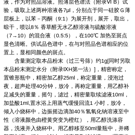
液，作为对照品溶液。照薄层色谱法（附录Ⅵ B）试
验，吸取上述两种溶液各7μl，分别点于同一硅胶Ｇ薄
层板上，以苯－丙酮（9:1）为展开剂，展开，取出，
晾干，喷以8％ 香草醛无水乙醇溶液与硫酸溶液
（7→10）的混合液（0.5:5），在100℃ 加热至斑点
显色清晰。供试品色谱中，在与对照品色谱相应的位
置上，显相同颜色的斑点。
含量测定
取本品粉末（过三号筛）约1g[同时另取
本品粉末测定水分（附录ⅨH第一法）]，精密称定，
置锥形瓶中，精密加乙醇25ml，称定重量，浸泡过
夜，超声处理40分钟，放冷，再称定重量，用乙醇补
足减失的重量，摇匀，滤过，精密量取续滤液10ml，
加盐酸1ml,置水浴上用蒸气缓慢回流1 小时，放冷，
倾入小烧杯中，边振摇边滴加40％氢氧化钠溶液至中
性（溶液颜色由橙黄突变为橙红），用乙醇洗涤容
器，洗液并入烧杯中。用乙醇移至50ml量瓶中，并稀