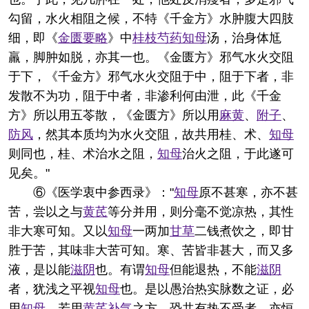
勾留，水火相阻之候，不特《千金方》水肿腹大四肢
细，即《
金匮要略
》中
桂枝
芍药
知母
汤，治身体尪
羸，脚肿如脱，亦其一也。《金匮方》邪气水火交阻
于下，《千金方》邪气水火交阻于中，阻于下者，非
发散不为功，阻于中者，非渗利何由泄，此《千金
方》所以用五苓散，《金匮方》所以用
麻黄
、
附子
、
防风
，然其本质均为水火交阻，故共用桂、术、
知母
则同也，桂、术治水之阻，
知母
治火之阻，于此遂可
见矣。"
⑥《医学衷中参西录》："
知母
原不甚寒，亦不甚
苦，尝以之与
黄芪
等分并用，则分毫不觉凉热，其性
非大寒可知。又以
知母
一两加
甘草
二钱煮饮之，即甘
胜于苦，其味非大苦可知。寒、苦皆非甚大，而又多
液，是以能
滋阴
也。有谓
知母
但能退热，不能
滋阴
者，犹浅之平视
知母
也。是以愚治热实脉数之证，必
用
知母
，若用
黄芪
补气
之方，恐共有热不受者，亦恒