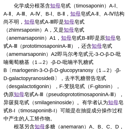
化学成分
根茎含
知母
皂甙（timosaponin）A-Ⅰ、
A-Ⅱ、A-Ⅲ、A-Ⅳ、B-Ⅰ、B-Ⅱ，
知母
皂甙A-Ⅱ、A-Ⅳ结构
尚不明，
知母
皂甙A-Ⅲ即是
知母
皂甙
（zhimrsaponin）A，又是
知母
皂甙
（anemarsaponin）A1，
知母
皂甙B-Ⅱ即是原
知母
皂
甙A-Ⅲ（prototimosaponinA-Ⅲ），还含
知母
皂甙
（amemarsaponin）A2即马尔考皂甙元-3-O-β-D-吡
喃葡萄糖基（1→2）-β-D-吡喃半乳糖甙
B〔marlogenin-3-O-β-D-glucopyranosy（1→2）-β-
D-galactopyranosideB〕，去半乳糖替告皂甙
（desgalactotigonin），F-芰脱皂甙（F-gitonin），
伪原
知母
皂甙A-Ⅲ（pseudoprototimosaponinA-Ⅲ），
异菝葜皂甙（smilageninoside）。有学者认为
知母
皂
甙B-I（timosaponinB-I）可能是在抽提成分操作过程
中产生的人工矫作物。
根茎另含
知母
多糖（anemaran）A、B、C、D，