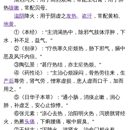
热
咳嗽
，常配贝母。
滋阴
降火：用于阴虚之
发热
、
盗汗
，常配黄柏、
地黄
。
①《本经》："主消渴热中，除邪气肢体浮肿，下
水，补不足，益气。"
②《别录》："疗伤寒久疟烦热，胁下邪气，膈中
恶及风汗内疸。"
③陶弘景："甚疗热结，亦主疟热烦。"
④《药性论》："主治心烦躁闷，骨热劳往来，生
产后
蓐劳，肾气劳，憎寒虚损，患人虚而口干，加而
用之。"
⑤《日华子本草》："通小肠，消痰止嗽，润心
肺，补虚乏，安心止惊悸。"
⑥张元素："凉心去热，治阳明火热，泻膀胱肾经
火，热厥
头痛
，下痢腰痛，喉中腥臭。"
⑦王好古："泻肺火，滋肾水，治命门相火有