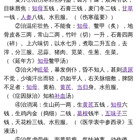
目昧唇焦：
知母
五钱，石膏三钱，麦门冬二钱，
甘草
一钱，
人参
八钱。水煎服。（《伤寒蕴要》）
②治温疟壮热，不能食：
知母
、鳖甲（炙），地
骨皮各三两，常山二两，竹叶（切）一升，石膏四两
（碎）。上六味切，以水七升，煮取二升五合，去
滓，分三服。忌蒜、猪肉、苋菜、生葱、生菜。
（《延年方》
知母
鳖甲汤）
③治火冲
眩晕
，暴发倒仆，昏不知人，甚则
遗尿
不觉，少顷汗出而轻，仍如平人，右关脉细敷，脾阴
不足者：
知母
、黄柏、
黄芪
、
当归
身。水煎服。
（《症因脉治》知柏
补血
汤）
④治消渴：生山药一两，生
黄芪
五钱，
知母
六
钱，生鸡内金（捣细）二钱，
葛根
钱半，
五味子
三
钱，天花粉三钱。水煎服。（《医学衷中参西录》玉
液汤）
⑤治气虚劳伤，面黄肌瘦，气怯神离，动作倦