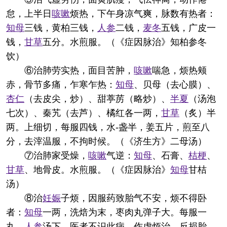
怠，上半日
咳嗽
烦热，下午身凉气爽，脉数有热者：
知母
三钱，黄柏三钱，
人参
二钱，
麦冬
五钱，广皮一
钱，
甘草
五分。水煎服。（《症因脉治》知柏参冬
饮）
⑥治肺劳实热，面目苦肿，
咳嗽
喘急，烦热颊
赤，骨节多痛，乍寒乍热：
知母
、贝母（去心膜）、
杏仁
（去皮尖，炒）、甜葶苈（略炒）、
半夏
（汤泡
七次）、秦艽（去芦）、橘红各一两，
甘草
（炙）半
两。上细切，每服四钱，水-盏半，姜五片，煎至八
分，去滓温服，不拘时候。（《济生方》二母汤）
⑦治肺家受燥，
咳嗽
气逆：
知母
、石膏、
桔梗
、
甘草
、地骨皮。水煎服。（《症因脉治》
知母
甘桔
汤）
⑧治
妊娠
子烦，因服药致胎气不安，烦不得卧
者：
知母
一两，洗焙为末，枣肉丸弹子大。每服一
丸，
人参
汤下。医者不识此病，作虚烦治，反损胎