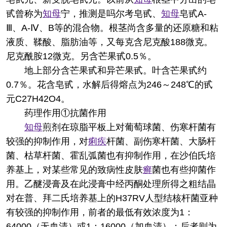
甙曾称为
知母
宁，推测是吗尔考皂甙、
知母
皂甙A-
Ⅲ、A-Ⅳ、B等的混合物。根茎尚含多量的还原糖和粘
液质、鞣酸、脂肪油等，又每克含尼克酸188微克。
尼克酰胺12微克。另含芒果甙0.5％。
地上部分含芒果甙和异芒果甙。叶含芒果甙约
0.7％。花含皂甙，水解后得熔点为246～248℃的甙
元C27H42O4。
药理作用
①抗菌作用
知母
煎剂在琼脂平板上对葡萄球菌、伤寒杆菌有
较强的抑制作用，对
痢疾
杆菌、副伤寒杆菌、大肠杆
菌、枯草杆菌、霍乱弧菌也有抑制作用，在沙伯氏培
养基上，对某些常见的致病性皮肤
癣
菌也有些抑菌作
用。乙醚浸膏及在此浸膏中经丙酮处理所得之粗结晶
对在普、拜二氏培养基上的H37RV人型结核杆菌亚种
有较强的抑制作用，前者的最低有效浓度为1：
64000（无血清）或1：16000（加血清）；后者则为