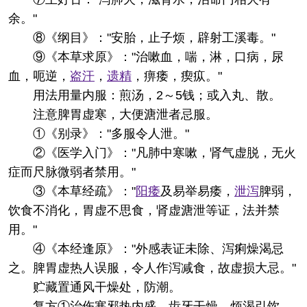
余。"
⑧《纲目》："安胎，止子烦，辟射工溪毒。"
⑨《本草求原》："治嗽血，喘，淋，口病，尿
血，呃逆，
盗汗
，
遗精
，痹痿，瘈疭。"
用法用量
内服：煎汤，2～5钱；或入丸、散。
注意
脾胃虚寒，大便溏泄者忌服。
①《别录》："多服令人泄。"
②《医学入门》："凡肺中寒嗽，肾气虚脱，无火
症而尺脉微弱者禁用。"
③《本草经疏》："
阳痿
及易举易痿，
泄泻
脾弱，
饮食不消化，胃虚不思食，肾虚溏泄等证，法并禁
用。"
④《本经逢原》："外感表证未除、泻痢燥渴忌
之。脾胃虚热人误服，令人作泻减食，故虚损大忌。"
贮藏
置通风干燥处，防潮。
复方
①治伤寒邪热内盛，齿牙干燥，烦渴引饮，