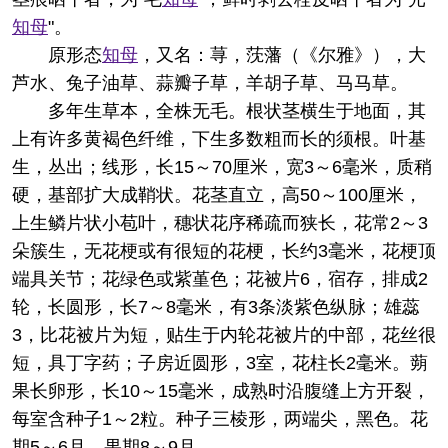
知母
"。
原形态
知母
，又名：荨，莐藩（《尔雅》），大
芦水、兔子油草、蒜瓣子草，羊胡子草、马马草。
多年生草本，全株无毛。根状茎横生于地面，其
上有许多黄褐色纤维，下生多数粗而长的须根。叶基
生，丛出；线形，长15～70厘米，宽3～6毫米，质稍
硬，基部扩大成鞘状。花茎直立，高50～100厘米，
上生鳞片状小苞叶，穗状花序稀疏而狭长，花常2～3
朵簇生，无花梗或有很短的花梗，长约3毫米，花梗顶
端具关节；花绿色或紫堇色；花被片6，宿存，排成2
轮，长圆形，长7～8毫米，有3条淡紫色纵脉；雄蕊
3，比花被片为短，贴生于内轮花被片的中部，花丝很
短，具丁字药；子房近圆形，3室，花柱长2毫米。蒴
果长卵形，长10～15毫米，成熟时沿腹缝上方开裂，
每室含种子1～2粒。种子三棱形，两端尖，黑色。花
期5～6月。果期8～9月。