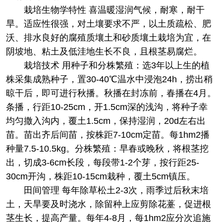
栽培
生物学特性 喜温暖湿润气候，耐寒，耐干
旱。适应性很强，对土壤要求不严，以土质疏松、肥
沃、排水良好的腐殖质壤土和砂质壤土栽培为宜，在
阴坡地、粘土及低洼地生长不良，且根茎易腐烂。
栽培技术 用种子和分株繁殖：选3年以上生的植
株采集成熟种子，置30-40℃温水中浸泡24h，捞出稍
晾干后，即可进行秋播。秋播在封冻前，春播在4月。
条播，行距10-25cm，开1.5cm深的浅沟，将种子幸
均匀撒入沟内，覆土1.5cm，保持湿润，20d左右出
苗。苗出齐后间苗，按株距7-10cm定苗。每1hm2播
种量7.5-10.5kg。分株繁殖：早春或晚秋，将根茎挖
出，切成3-6cm长段，每段带1-2个芽，按行距25-
30cm开沟，株距10-15cm栽种，覆土5cm镇压。
田间管理 每年除草松土2-3次，雨季过后秋末培
土，天旱要及时浇水，除留种上应剪除花薹，促进根
茎生长，提高产量。每年4-8月，每1hm2应分次追施