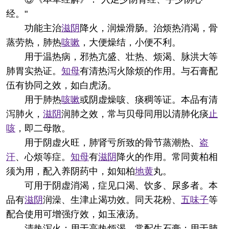
经。"
功能主治
滋阴
降火，润燥滑肠。治烦热消渴，骨
蒸劳热，肺热
咳嗽
，大便燥结，小便不利。
用于温热病，邪热亢盛、壮热、烦渴、脉洪大等
肺胃实热证。
知母
有清热泻火除烦的作用。与石膏配
伍有协同之效，如白虎汤。
用于肺热
咳嗽
或阴虚燥咳、痰稠等证。本品有清
泻肺火，
滋阴
润肺之效，常与贝母同用以清肺化痰
止
咳
，即二母散。
用于阴虚火旺，肺肾亏所致的骨节蒸潮热、
盗
汗
、心烦等症。
知母
有
滋阴
降火的作用。常同黄柏相
须为用，配入养阴药中，如知柏
地黄
丸。
可用于阴虚消渴，症见口渴、饮多、尿多者。本
品有
滋阴
润澡、生津止渴功效。同天花粉、
五味子
等
配合使用可增强疗效，如玉液汤。
清热泻火：用于高热烦渴，常配生石膏；用于肺