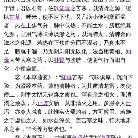
于肾，君以石膏，佐以
知母
之苦寒，以清肾之源，缓
以
甘草
、粳米，使不速下也。又凡病小便闷塞而渴
者，热在上焦气分，肺中伏热，不能生水，膀胱绝其
化源，宜用气薄味薄淡渗之药，以泻肺火，清肺金而
滋水之化源。若热在下焦血分而不渴者，乃真水不
足，膀胱干涸，乃无阴则阳无以化，法当用黄柏、
知
母
大苦大寒之药，以
补肾
与膀胱，使阴气行而阳自
化，小便自通。"
②《本草通玄》："
知母
苦寒，气味俱厚，沉而下
降，为肾经本药。兼能清肺者，为其肃清龙雷，勿使
僭上，则手太阴无销烁之虞也。泻有余之相火，理消
渴之烦蒸，凡
止咳
安胎，莫非清火之用。多服令人
泄
泻
，亦令人减食，此惟实火燔灼者，方可暂用。若施
之于虚损之人，如水益深矣。盖苦寒之味，行天地肃
杀之令，非长养万物者也。"
③《本草正》："古书言
知母
佐黄柏
滋阴
降火，有