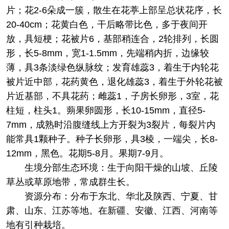
片；花2-6朵成一簇，散生在花葶上部呈总状花序，长
20-40cm；花黄白色，干后略带比色，多于夜间开
放，具短梗；花被片6，基部稍连合，2轮排列，长圆
形，长5-8mm，宽1-1.5mm，先端稍内折，边缘较
薄，具3条淡绿色纵脉纹；发育雄蕊3，着生于内轮花
被片近中部，花药黄色，退化雄蕊3，着生于外轮花被
片近基部，不具花药；雌蕊1，子房长卵形，3室，花
柱短，柱头1。蒴果卵圆形，长10-15mm，直径5-
7mm，成熟时沿腹缝线上方开裂为3裂片，每裂片内
能常具1颗种子。种子长卵形，具3棱，一端尖，长8-
12mm，黑色。花期5-8月。果期7-9月。
生境分部
生态环境：生于向阳干燥的山坡、丘陵
草丛或草原地带，常成群生长。
资源分布：分布于东北、华北及陕西、宁夏、甘
肃、山东、江苏等地。在新疆、安徽、江西、河南等
地有引种栽培。