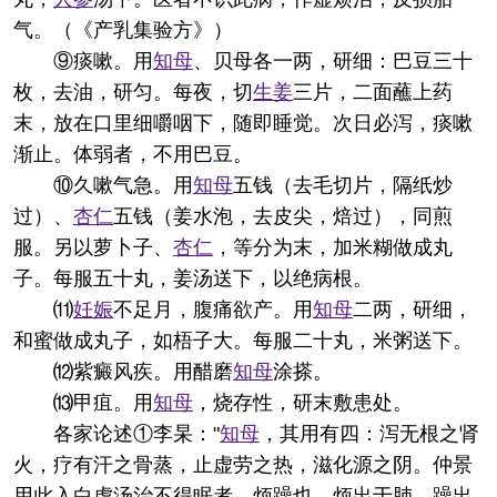
气。（《产乳集验方》）
⑨痰嗽。用
知母
、贝母各一两，研细：巴豆三十
枚，去油，研匀。每夜，切
生姜
三片，二面蘸上药
末，放在口里细嚼咽下，随即睡觉。次日必泻，痰嗽
渐止。体弱者，不用巴豆。
⑩久嗽气急。用
知母
五钱（去毛切片，隔纸炒
过）、
杏仁
五钱（姜水泡，去皮尖，焙过），同煎
服。另以萝卜子、
杏仁
，等分为末，加米糊做成丸
子。每服五十丸，姜汤送下，以绝病根。
⑾
妊娠
不足月，腹痛欲产。用
知母
二两，研细，
和蜜做成丸子，如梧子大。每服二十丸，米粥送下。
⑿紫癜风疾。用醋磨
知母
涂搽。
⒀甲疽。用
知母
，烧存性，研末敷患处。
各家论述
①李杲："
知母
，其用有四：泻无根之肾
火，疗有汗之骨蒸，止虚劳之热，滋化源之阴。仲景
用此入白虎汤治不得眠者，烦躁也。烦出于肺，躁出