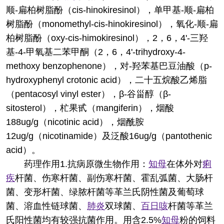
顺-扁柏树脂酚（cis-hinokiresinol），单甲基-顺-扁柏
树脂酚（monomethyl-cis-hinokiresinol），氧化-顺-扁
柏树脂酚（oxy-cis-himokiresinol），2，6，4'-三羟
基-4-甲氧基二苯甲酮（2，6，4'-trihydroxy-4-
methoxy benzophenone），对-羟苯基巴豆油酸（p-
hydroxyphenyl crotonic acid），二十五烷酸乙烯脂
（pentacosyl vinyl ester），β-谷甾醇（β-
sitosterol），杧果甙（mangiferin），烟酸
188ug/g（nicotinic acid），烟酰胺
12ug/g（nicotinamide）及泛酸16ug/g（pantothenic
acid）。
药理作用
1.抗病原微生物作用：
知母
在体外对
痢
疾
杆菌、伤寒杆菌、副伤寒杆菌、霍乱弧菌、大肠杆
菌、变形杆菌、绿脓杆菌等革兰氏阴性菌及葡萄球
菌、溶血性链球菌、
肺炎
双球菌、
百日咳
杆菌等革兰
氏阳性菌均有较强抗菌作用。用含2.5%
知母
粉的饲料