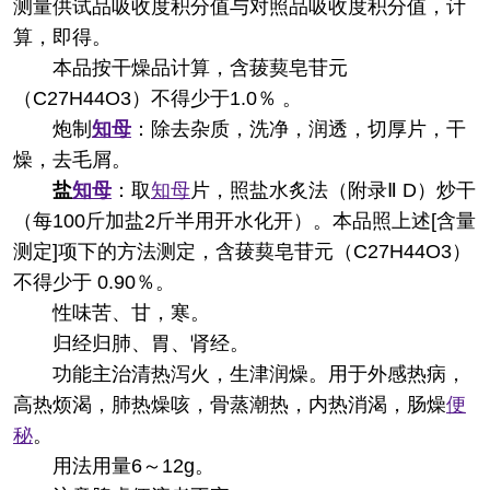
测量供试品吸收度积分值与对照品吸收度积分值，计
算，即得。
本品按干燥品计算，含菝葜皂苷元
（C27H44O3）不得少于1.0％ 。
炮制
知母
：除去杂质，洗净，润透，切厚片，干
燥，去毛屑。
盐
知母
：取
知母
片，照盐水炙法（附录Ⅱ D）炒干
（每100斤加盐2斤半用开水化开）。本品照上述[含量
测定]项下的方法测定，含菝葜皂苷元（C27H44O3）
不得少于 0.90％。
性味
苦、甘，寒。
归经
归肺、胃、肾经。
功能主治
清热泻火，生津润燥。用于外感热病，
高热烦渴，肺热燥咳，骨蒸潮热，内热消渴，肠燥
便
秘
。
用法用量
6～12g。