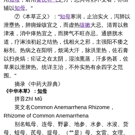
辅以
知母
。"
⑦《本草正义》："
知母
寒润，止治实火，泻肺以
泄壅热，肺痈燥咳宜之，而虚热
咳嗽
大忌。清胃以救
津液，消中瘅热宜之，而脾气不旺亦忌。通膀胱水
道，疗淋浊初起之结热，伐相火之邪，主强阳不痿之
标剂。热病之在阳明，烦渴大汗，脉洪里热，佐石膏
以扫炎熇；疟证之在太阴，湿浊熏蒸，汗多热甚，佐
草果以泄脾热。统详主治，不外实热有余四字之范
围。"
摘录
《中药大辞典》
《中华本草》：
知母
拼音
Zhī Mǔ
英文名
Common Anemarrhena Rhizome，
Rhizome of Common Anemarrhena
别名
蚳母、连母、野蓼、地参、水参、水浚、货
母、蝭母、芪母、提母、（艹是）母、女雷、女理、