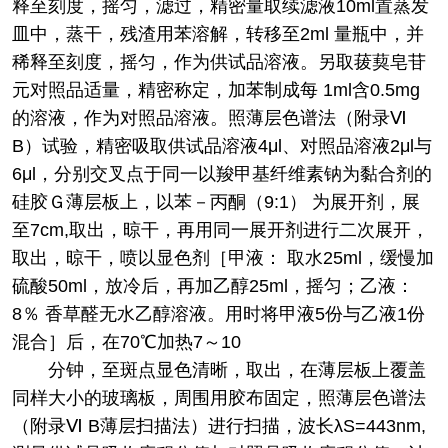
释至刻度，摇匀，滤过，精密量取续滤液10ml置蒸发
皿中，蒸干，残渣用苯溶解，转移至2ml 量瓶中，并
稀释至刻度，摇匀，作为供试品溶液。另取菝葜皂苷
元对照品适量，精密称定，加苯制成每 1ml含0.5mg
的溶液，作为对照品溶液。照薄层色谱法（附录Ⅵ
B）试验，精密吸取供试品溶液4μl、对照品溶液2μl与
6μl，分别交叉点于同一以羧甲基纤维素钠为黏合剂的
硅胶Ｇ薄层板上，以苯－丙酮（9:1） 为展开剂，展
至7cm,取出，晾干，再用同一展开剂进行二次展开，
取出，晾干，喷以显色剂［甲液： 取水25ml，缓慢加
硫酸50ml，放冷后，再加乙醇25ml，摇匀；乙液：
8％ 香草醛无水乙醇溶液。用时将甲液5份与乙液1份
混合］后，在70℃加热7～10
分钟，至斑点显色清晰，取出，在薄层板上覆盖
同样大小的玻璃板，周围用胶布固定，照薄层色谱法
（附录Ⅵ B薄层扫描法）进行扫描，波长λS=443nm,