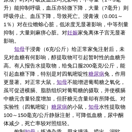
升）能抑制呼吸，血压亦轻微下降，大量（7毫升）则
呼吸停止、血压下降，导致死亡。浸膏液（0.001～
1％）对在位蟾蜍心脏，低浓度无显著影响，中等剂量
抑制，大量则麻痹心脏。对
妊娠
家兔离体子宫无显著
影响。
知母
干浸膏（6克/公斤）给正常家兔注射后，未
见对血糖有何影响，醇提取物可引起暂时性的血糖升
高。有人报告水提取物，给兔口服200毫克/公斤，能
引起血糖下降，特别是对四氧嘧啶性
糖尿病
兔，作用
更显著。对正常大鼠，
知母
不能增进葡萄糖之氧化，
虽可促进横膈、脂肪组织对葡萄糖的摄取，并使横膈
中糖元含量轻度增加，但肝糖元含量却有所降低。对
实验性（四氧嘧啶）
糖尿病
的小鼠，
知母
水性提取物
100～150毫克/公斤静脉注射，可降低血糖，尿中酮
体减少，死亡率较对照组轻。
炮制
知母
：拣净杂质，用水撞洗，捞出，润软，