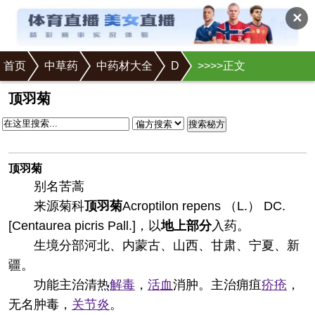
✕
首页
中草药
中药材大全
D
>
>
>
>正文
顶羽菊
搜索秘方
顶羽菊
别名
苦蒿
来源
菊科
顶羽菊
Acroptilon repens （L.） DC.
[Centaurea picris Pall.]，以
地上部分
入药。
生境分部
河北、内蒙古、山西、甘肃、宁夏、新
疆。
功能主治
清热
解毒
，
活血
消肿。主治痈疽
疥疮
，
无名肿毒，
关节炎
。