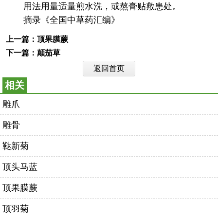
用法用量
适量煎水洗，或熬膏贴敷患处。
摘录
《全国中草药汇编》
上一篇：
顶果膜蕨
下一篇：
颠茄草
返回首页
相关
雕爪
雕骨
鞑新菊
顶头马蓝
顶果膜蕨
顶羽菊