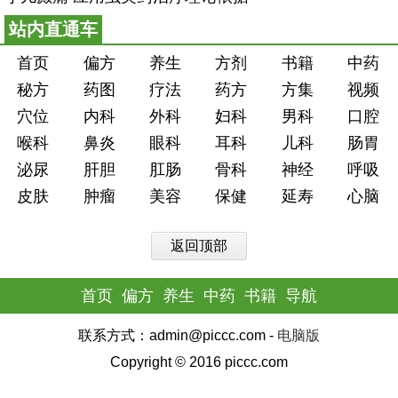
站内直通车
首页
偏方
养生
方剂
书籍
中药
秘方
药图
疗法
药方
方集
视频
穴位
内科
外科
妇科
男科
口腔
喉科
鼻炎
眼科
耳科
儿科
肠胃
泌尿
肝胆
肛肠
骨科
神经
呼吸
皮肤
肿瘤
美容
保健
延寿
心脑
返回顶部
首页
偏方
养生
中药
书籍
导航
联系方式：admin@piccc.com -
电脑版
Copyright © 2016 piccc.com