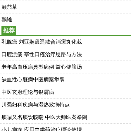
颠茄草
鸐雉
推荐
乳腺癌 刘亚娴逍遥散合消瘰丸化裁
口腔溃疡 寒性口疮治疗思路与方法
老年高血压病典型病例 益心健脑汤
缺血性心脏病中医病案举隅
中医玄府理论与银屑病
川蜀妇科疾病与湿热致病特点
痰喘又名痰饮咳喘 中医大师医案举隅
小儿癫痫 应用虫类药治疗理论依据