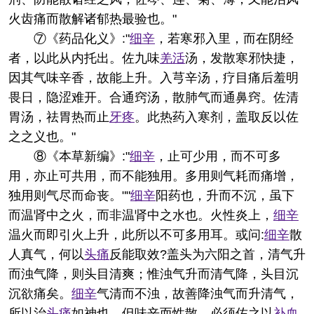
火齿痛而散解诸郁热最验也。"
⑦《药品化义》:"
细辛
，若寒邪入里，而在阴经
者，以此从内托出。佐九味
羌活
汤，发散寒邪快捷，
因其气味辛香，故能上升。入芎辛汤，疗目痛后羞明
畏日，隐涩难开。合通窍汤，散肺气而通鼻窍。佐清
胃汤，祛胃热而止
牙疼
。此热药入寒剂，盖取反以佐
之之义也。"
⑧《本草新编》:"
细辛
，止可少用，而不可多
用，亦止可共用，而不能独用。多用则气耗而痛增，
独用则气尽而命丧。""
细辛
阳药也，升而不沉，虽下
而温肾中之火，而非温肾中之水也。火性炎上，
细辛
温火而即引火上升，此所以不可多用耳。或问:
细辛
散
人真气，何以
头痛
反能取效?盖头为六阳之首，清气升
而浊气降，则头目清爽；惟浊气升而清气降，头目沉
沉欲痛矣。
细辛
气清而不浊，故善降浊气而升清气，
所以治
头痛
如神也。但味辛而性散，必须佐之以
补血