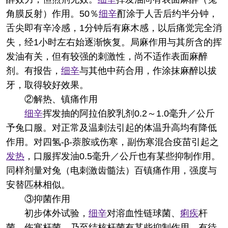
角膜反射）作用。50％
细辛
酊涂于人舌后约半分钟，
舌尖即有辛冷感，1分钟后有麻木感，以后痛觉完全消
失，经1小时左右始逐渐恢复。局麻作用与其所含的挥
发油有关，但有较强的刺激性，尚不适作表面麻醉
剂。有报告，
细辛
与其他中药合用，作涂抹麻醉以拔
牙，取得较好效果。
②解热、镇痛作用
细辛
挥发抽的阿拉伯胶乳剂0.2～1.0毫升／公斤
予兔口服。对正常及温刺法引起的体温升高均有降低
作用。对四氢-β-萘胺或伤寒，副伤寒混合疫苗引起之
发热
，口服挥发油0.5毫升／公斤也有某些抑制作用。
同样剂量对兔（电刺激齿髓法）百镇痛作用，强度与
安替匹林相似。
③抑菌作用
初步体外试验，
细辛
对溶血性链球菌、
痢疾
杆
菌、伤寒杆菌，乃至结核杆菌有某些抑制作用，有待