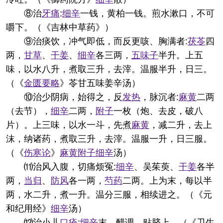
⑧治
牙痛
:
细辛
一钱，黄柏一钱。煎水漱口，不可
嚼下。（《吉林中草药》）
⑨治痰饮，冲气即低，而反更咳、胸满者:
茯苓
四
两，
甘草
、
干姜
、
细辛
各三两，
五味子
半升。上五
味，以水八升，煮取三升，去滓。温服半升，日三。
（《
金匮要略
》苓甘五味姜辛汤）
⑩治少阴病，始得之，反
发热
，脉沉者:
麻黄
二两
（去节），
细辛
二两，
附子
一枚（炮、去皮，破八
片）。上三味，以水一斗，先煮
麻黄
，减二升，去上
沫，纳诸药，煮取三升，去滓。温服一升，日三服。
（《
伤寒论
》
麻黄
附子
细辛
汤）
⑾治风入腹，切痛烦冤:
细辛
、吴茱萸、
干姜
各半
两，
当归
、
防风
各一两，
芍药
二两。上为末，每以半
两，水二升，煮一升。温分三服，相续进之。（《元
和纪用经》
细辛
汤）
⑿治小儿
口疮
:
细辛
末，醋调，贴脐上。（《卫生