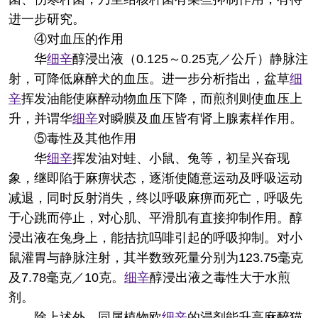
进一步研究。
④对血压的作用
华
细辛
醇浸出液（0.125～0.25克／公斤）静脉注
射，可降低麻醉犬的血压。进一步分析指出，盆草
细
辛
挥发油能使麻醉动物血压下降，而煎剂则使血压上
升，并谓华
细辛
对瞬膜及血压皆有肾上腺素样作用。
⑤毒性及其他作用
华
细辛
挥发油对蛙、小鼠、兔等，初呈兴奋现
象，继即陷于麻痹状态，逐渐使随意运动及呼吸运动
减退，同时反射消失，终以呼吸麻痹而死亡，呼吸先
于心跳而停止，对心肌、平滑肌有直接抑制作用。醇
浸出液在兔身上，能拮抗吗啡引起的呼吸抑制。对小
鼠灌胃与静脉注射，其半数致死量分别为123.75毫克
及7.78毫克／10克。
细辛
醇浸出液之毒性大于水煎
剂。
除上述外，同属植物欧
细辛
的浸剂能升高麻醉猫