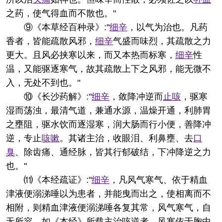
之药，使气得血而不散也。"
⑨《本草经百种录》:"
细辛
，以气为治也。凡药
香者，皆能疏散风邪，
细辛
气盛而味烈，其疏散之力
更大。且风必挟寒以来，而又本热而标寒，
细辛
性
温，又能驱逐寒气，故其疏散上下之风邪，能无微不
入，无处不到也。"
⑩《长沙药解》:"
细辛
，敛降冲逆而
止咳
，驱寒
湿而荡浊，最清气道，兼通水源，温燥开通，利肺胃
之壅阻，驱水饮而逐湿寒，润大肠而行小便，善降冲
逆，专止
咳嗽
。其诸主治，收眼泪、利鼻壅、去
口
臭
、除齿痛、通经脉，皆其行郁破结，下冲降逆之力
也。"
⑾《本经疏证》:"
细辛
，凡风气寒气、依于精血
津液便溺涕唾以为患者，并能曳而出之，使相离而不
相附，则精血津液便溺涕唾各复其常，风气寒气，自
无所容。如《本经》所载主治咳逆者，风寒依于胸中