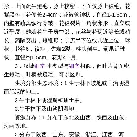
形，上面疏生短毛，脉上较密，下面仅脉上被毛。花
紫黑色；花便长2-4cm；花被管钟状，直径1-1.5cm，
内壁有疏离纵行脊皱；花被裂片三角状卵形，直立或
近乎展；雄蕊着生子房中部，花丝与花药近等长或稍
长，药隔突出，短锥形；子房半下位或几近上位，球
状，花往6，较短，先端2裂，柱头侧生。葫果近球
状，直径约1.5cm。花期4-5月。
3．汉城
细辛
本变型与
细辛
相似，但叶片背面密
生短毛，叶柄被疏毛，可以区别。
生境分部
生态环境：1.生于林下坡地或山沟阴湿
而肥沃的地上。
2.生于林下阴湿腐殖质土中。
3.生于林下及山沟阴湿地。
资源分布：1.分布于东北及山西、陕西及山东、
河南等地。
2.分布于陕西、山东、安徽、浙江、江西、河