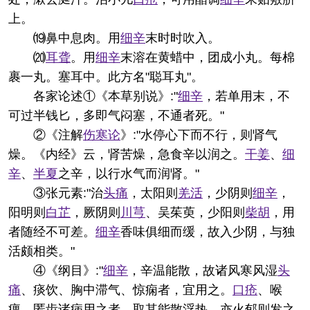
上。
⒆鼻中息肉。用
细辛
末时时吹入。
⒇
耳聋
。用
细辛
末溶在黄蜡中，团成小丸。每棉
裹一丸。塞耳中。此方名"聪耳丸"。
各家论述
①《本草别说》:"
细辛
，若单用末，不
可过半钱匕，多即气闷塞，不通者死。"
②《注解
伤寒论
》:"水停心下而不行，则肾气
燥。《内经》云，肾苦燥，急食辛以润之。
干姜
、
细
辛
、
半夏
之辛，以行水气而润肾。"
③张元素:"治
头痛
，太阳则
羌活
，少阴则
细辛
，
阳明则
白芷
，厥阴则
川芎
、吴茱萸，少阳则
柴胡
，用
者随经不可差。
细辛
香味俱细而缓，故入少阴，与独
活颇相类。"
④《纲目》:"
细辛
，辛温能散，故诸风寒风湿
头
痛
、痰饮、胸中滞气、惊痫者，宜用之。
口疮
、喉
痹、匿齿诸病用之者，取其能散浮热，亦火郁则发之