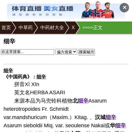
✕
首页
中草药
中药材大全
X
>
>
>
>正文
细辛
搜索秘方
细辛
《中国药典》：
细辛
拼音
Xì Xīn
英文名
HERBA ASARI
来源
本品为马兜铃科植物
北
细辛
Asarum
heterotropoides Fr. Schmidt
var.mandshuricum（Maxim.）Kitag. 、
汉城
细辛
Asarum sieboldii Miq. var. seoulense Nakai或
华
细辛