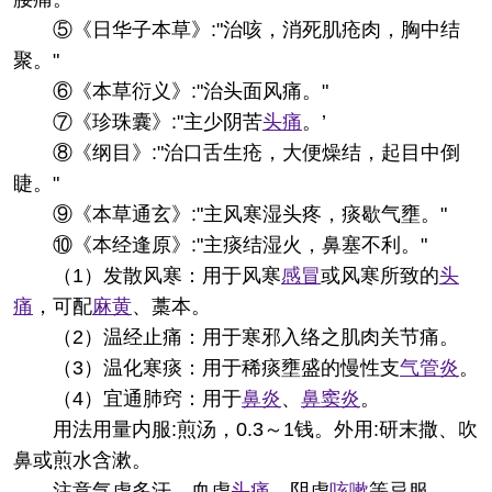
⑤《日华子本草》:"治咳，消死肌疮肉，胸中结
聚。"
⑥《本草衍义》:"治头面风痛。"
⑦《珍珠囊》:"主少阴苦
头痛
。’
⑧《纲目》:"治口舌生疮，大便燥结，起目中倒
睫。"
⑨《本草通玄》:"主风寒湿头疼，痰歇气壅。"
⑩《本经逢原》:"主痰结湿火，鼻塞不利。"
（1）发散风寒：用于风寒
感冒
或风寒所致的
头
痛
，可配
麻黄
、藁本。
（2）温经止痛：用于寒邪入络之肌肉关节痛。
（3）温化寒痰：用于稀痰壅盛的慢性支
气管炎
。
（4）宜通肺窍：用于
鼻炎
、
鼻窦炎
。
用法用量
内服:煎汤，0.3～1钱。外用:研末撒、吹
鼻或煎水含漱。
注意
气虚多汗，血虚
头痛
，阴虚
咳嗽
等忌服。