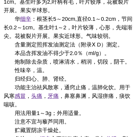
1cm。基生叶多为2,叶柄有毛，叶片较厚，花被裂片
开展。果实半球形。
华
细辛
：根茎长5～20cm,直径0.1～0.2cm，节间
长0.2～1cm。基生叶1～2，叶片较薄，心形，先端渐
尖。花被裂片开展。果实近球形。气味较弱。
含量测定
照挥发油测定法（附录Ⅹ D）测定。
本品含挥发油不得少于2.0％（ml/g）。
炮制
除去杂质，喷淋清水，稍润，切段，阴干。
性味
辛，温。
归经
归心、肺、肾经。
功能主治
祛风散寒，通窍止痛，温肺化饮。用于
风寒
感冒
，
头痛
，
牙痛
，鼻塞鼻渊，风湿痹痛，痰饮
喘咳。
用法用量
1～3g；外用适量。
注意
不宜与藜芦同用。
贮藏
置阴凉干燥处。