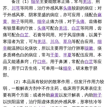
备注
（1）
细辛
主要能散寒止痛，常与
羌活
、荆
芥、
川芎
等同用，治疗外感风寒
头痛
较剧的病症；对
于外感风寒、阴寒里盛的病症，亦可应用，须配合
麻
黄
、
附子
等同用。
细辛
止痛力强，对于
头痛
、齿痛都
有较显着的疗效，
头痛
可配合
羌活
、
白芷
等同用，齿
痛可配合
白芷
、石膏等同用。对于风湿痹痛，以属于
寒湿者为宜，可与
羌活
、
川乌
、
草乌
等配合应用。
细
辛
能温肺以化痰饮，所以主要用于治疗肺寒
咳嗽
、痰
多质稀色白的病症，常与
干姜
、
半夏
等配伍应用。本
品又能通鼻窍，疗
口疮
。用于鼻渊，常配合
白芷
等应
用；用于口舌生疮，可单用一味
细辛
，研末敷于脐
部。
（2）本品虽有较好的散寒作用，但发汗作用力较
弱，一般解表方剂中不作主药，临床用于风寒表症主
要有两个方面：或者外助
麻黄
以发汗解表，内助
附子
以扶阳温肾，治疗阳虚体质的外感风寒，形寒怯冷等