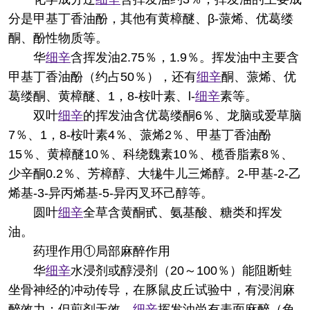
分是甲基丁香油酚，其他有黄樟醚、β-蒎烯、优葛缕
酮、酚性物质等。
华
细辛
含挥发油2.75％，1.9％。挥发油中主要含
甲基丁香油酚（约占50％），还有
细辛
酮、蒎烯、优
葛缕酮、黄樟醚、1，8-桉叶素、l-
细辛
素等。
双叶
细辛
的挥发油含优葛缕酮6％、龙脑或爱草脑
7％、1，8-桉叶素4％、蒎烯2％、甲基丁香油酚
15％、黄樟醚10％、科绕魏素10％、榄香脂素8％、
少辛酮0.2％、芳樟醇、大牻牛儿三烯醇。2-甲基-2-乙
烯基-3-异丙烯基-5-异丙叉环己醇等。
圆叶
细辛
全草含黄酮甙、氨基酸、糖类和挥发
油。
药理作用
①局部麻醉作用
华
细辛
水浸剂或醇浸剂（20～100％）能阻断蛙
坐骨神经的冲动传导，在豚鼠皮丘试验中，有浸润麻
醉效力；但煎剂无效。
细辛
挥发油尚有表面麻醉（兔