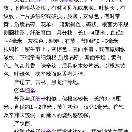
枚，下连根茎及根，有时可见花或果实。叶柄长，有
纵纹，叶片多皱缩或破损，质薄，灰绿色，有时带
黄，质脆易碎。花单1，暗紫褐色，碗状。根茎为不规
则圆柱形，纤细弯曲，具分枝，长1～4厘米，直径2
～4毫米，灰棕色，粗糙，有节，节间约2～3毫米。
根细长，密生节上，灰棕色，表面平滑，或有微细纵
皱纹，下端常有细须根.质脆易断。断面平坦，黄白
色。气甚芳香，味辛辣，后具麻木烧灼感。以根灰黄
色、叶绿色、味辛辣而麻舌者为佳。
产辽宁、吉林、黑龙江等地。
②华
细辛
外形与辽
细辛
相似，但根茎较长，长约3～8厘
米，直径约1～2厘米，节间极短，仅达1毫米。香气
及辛辣味较弱，而麻木的烧灼感较强。
产陕西。
化学成分
辽
细辛
含挥发油约3％，挥发油的主要成