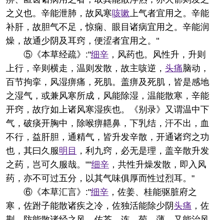
之义也。辛能泄肺，故风寒
咳嗽
上气者宜用之。辛能
补肝，故胆气不足，惊痫、眼目诸病宜用之。辛能润
燥，故通少阴及耳窍，便涩者宜用之。"
⑤《本草经疏》:"
细辛
，风药也。风性升，升则
上行，辛则横走，温则发散，故主咳逆，
头痛
脑动，
百节拘挛，风湿痹痛，死肌。盖痹及死肌，皆是感地
之湿气，或兼风寒所成，风能除湿，温能散寒，辛能
开窍，故疗如上诸风寒湿疾也。《别录》又谓温中下
气，破痰开胸中，除喉痹齆鼻，下乳结，汗不出，血
不行，益肝胆，通精气，皆升发辛散，开通诸窍之功
也，其曰久服
明目
，利九窍，必无是理，盖辛散升发
之药，岂可久服哉。""
细辛
，共性升燥发散，即入风
药，亦不可过五分，以其气味俱厚而性过烈耳。"
⑥《本草汇言》:"
细辛
，佐姜、桂能驱脏府之
寒，佐跗子能散诸疾之冷，佐独活能除少阴
头痛
，佐
荆、防能散诸经之风，佐芩、连、菊、薄，又能治风