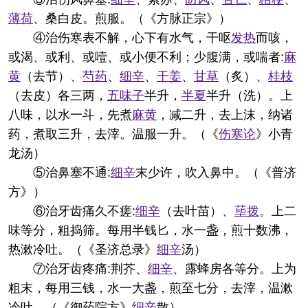
薄荷
、桑白皮。煎服。（《方脉正宗》）
④治伤寒表不解，心下有水气，干呕
发热
而咳，
或渴、或利、或噎、或小便不利；少腹满，或喘者:
麻
黄
（去节）、
芍药
、
细辛
、
干姜
、
甘草
（炙）、
桂枝
（去皮）各三两，
五味子
半升，
半夏
半升（洗）。上
八味，以水一斗，先煮
麻黄
，减二升，去上沫，纳诸
药，煮取三升，去滓。温服一升。（《
伤寒论
》小青
龙汤）
⑤治鼻塞不通:
细辛
末少许，吹入鼻中。（《普济
方》）
⑥治牙齿痛久不瘥:
细辛
（去叶苗）、
荜拨
。上二
味等分，粗捣筛。每用半钱匕，水一盏，煎十数沸，
热漱冷吐。（《圣济总录》
细辛
汤）
⑦治牙齿疼痛:荆芥、
细辛
、露蜂房各等分。上为
粗末，每用三钱，水一大盏，煎至七分，去滓，温漱
冷吐。（《御药院方》
细辛
散）