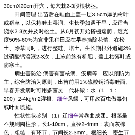
30cmX20cm开穴，每穴栽2-3段根状茎。
田间管理 出苗后在畦面上盖一层3-5cm厚的树叶
或稻草，以保持畦土湿润。生长季如遇干旱，应适当
浇水2-3次并及时松土。从6月初开始搭棚遮荫，透光
度50%-60%为宜非采种田应在早春摘除花蕾。在松
土、除草同时，进行整畦、培土。生长期根外追施2%
过磷酸钙溶液2-3次，上冻前施有机肥，盖上枯落叶或
防寒土。
病虫害防治 病害有菌核病、疫病等，应以预防为
主，综合防治为原则，出苗前用1%硫酸铜消毒畦面。
早春开发病时可用多菌灵：代林铵：水（1：1：
200）2-4kg/m2灌根。
细辛
风蝶，可用敌百虫做毒饵
或叶面喷施。
性状
性状鉴别 （1）辽
细辛
常卷曲成团。根茎呈
不规则圆柱形，长1-10cm，直径2-4mm；表面灰棕
色，粗糙，有环节，节间长2-3mm。根细长，密生节