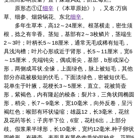
原形态
①辽
细辛
（《本草原始》），又名:万病
草、细参、烟袋锅花、东北
细辛
。
多年生草本，高12～24厘米。根茎横走，密生须
根，捻之有辛香。茎短，基部有2～3枚鳞片，茎端生
2～3叶；叶柄长5～18厘米，通常无毛或稀有短毛，
具浅沟槽；叶片心形或近于肾形，长5～11厘米，宽6
～15厘米，先端钝尖，偶或渐尖，基部，b形或深心
形，两侧成耳状.全缘，上面绿色，脉上被短毛，其他
部分亦疏被极短的伏毛，下面淡绿色，密被短伏毛。
花单生于叶腋，花梗长3～5厘米，直立。花被筒壶
形，紫褐色，内有隆起的棱条；裂片3，三角状阔椭圆
形，稍尖，长7～9毫米，宽10毫米，向外反卷，呈污
褐红色；喉部有环状缢缩；雄蕊12，长3毫米，花丝
及花药等长；子房半下位，6室，花柱6出，上部分
歧。假浆果半球形，长10毫米，宽约12毫米.种子卵状
圆锥形，有硬壳，表面具有黑色肉质的假种皮。花期5