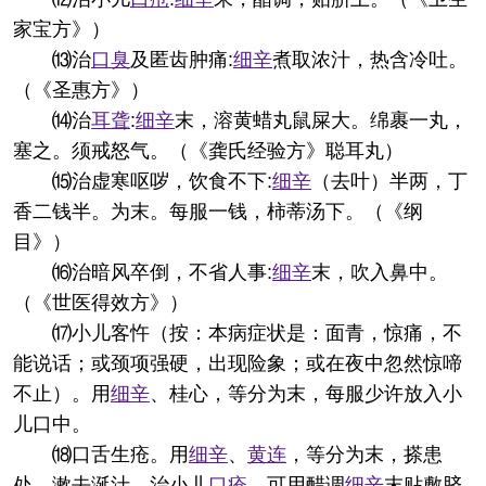
家宝方》）
⒀治
口臭
及匿齿肿痛:
细辛
煮取浓汁，热含冷吐。
（《圣惠方》）
⒁治
耳聋
:
细辛
末，溶黄蜡丸鼠屎大。绵裹一丸，
塞之。须戒怒气。（《龚氏经验方》聪耳丸）
⒂治虚寒呕哕，饮食不下:
细辛
（去叶）半两，丁
香二钱半。为末。每服一钱，柿蒂汤下。（《纲
目》）
⒃治暗风卒倒，不省人事:
细辛
末，吹入鼻中。
（《世医得效方》）
⒄小儿客忤（按：本病症状是：面青，惊痛，不
能说话；或颈项强硬，出现险象；或在夜中忽然惊啼
不止）。用
细辛
、桂心，等分为末，每服少许放入小
儿口中。
⒅口舌生疮。用
细辛
、
黄连
，等分为末，搽患
处，漱去涎汁。治小儿
口疮
，可用醋调
细辛
末贴敷脐