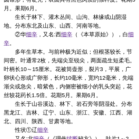
月。果期6月。
生长于林下、灌木丛间、山沟、林缘或山阴湿
地。分布东北及山东、山西、河南等地。
②华
细辛
，又名:西
细辛
（《本草原始》），白
细
辛
。
多年生草本。与前种极为近似；但根茎较长，节
间密。叶通常2枚，先端尖至锐尖，两面疏生短柔毛。
叶柄长10～15厘米。花被筒壶形，裂片3，平展，广
卵状心形或广卵形，长约10毫米，宽约12毫米，先端
渐尖或急尖，暗紫色，内侧密被细小的乳头突起，花
丝较花药长1.5倍。花期5月。果期6月。
生长于山谷溪边、林下、岩石旁等阴湿处。分布
黑龙江、吉林、辽宁、山东、浙江、安徽、江西、湖
北、四川、陕西、甘肃等地。
性状
①辽
细辛
又名:北
细辛
（《理伤
续断
秘方》）。叶片1～2