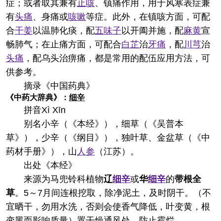
症；或者取其兼有
止咳
、镇痛作用，用于风寒表症兼
有
头痛
、身痛或
咳嗽
等症。此外，在镇咳方面，可配
合
干姜
以温肺化痰，配
五味子
以开阖并施，配
麻黄
宣
畅肺气；在止痛方面，可配合
白芷
治
牙痛
，配
川芎
治
头痛
，配乌头治痹痛，都是常用的配伍应用方法，可
供参考。
摘录
《中国药典》
《中药大辞典》：
细辛
拼音
Xì Xīn
别名
小辛（《本经》），细草（《吴普本
草》），少辛（《纲目》），独叶草、金盆草（《中
药材手册》），山
人参
（江苏）。
出处
《本经》
来源
为马兜铃科植物
辽
细辛
或
华
细辛
的
带根全
草
。5～7月间连根挖取，除净泥土，及时阴干。（不
宜晒干，勿用水洗，否则会使香气降低，叶变黄，根
变黑而影响质量）置干燥通风处，防止霉烂。