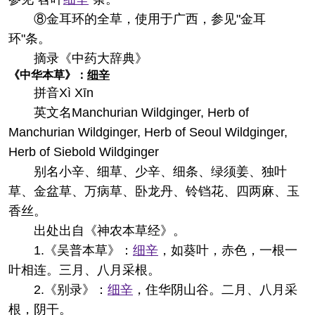
⑧金耳环的全草，使用于广西，参见"金耳
环"条。
摘录
《中药大辞典》
《中华本草》：
细辛
拼音
Xì Xīn
英文名
Manchurian Wildginger, Herb of
Manchurian Wildginger, Herb of Seoul Wildginger,
Herb of Siebold Wildginger
别名
小辛、细草、少辛、细条、绿须姜、独叶
草、金盆草、万病草、卧龙丹、铃铛花、四两麻、玉
香丝。
出处
出自《神农本草经》。
1.《吴普本草》：
细辛
，如葵叶，赤色，一根一
叶相连。三月、八月采根。
2.《别录》：
细辛
，住华阴山谷。二月、八月采
根，阴干。