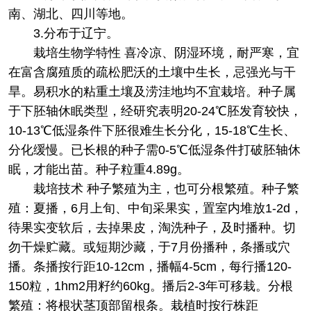
南、湖北、四川等地。
3.分布于辽宁。
栽培
生物学特性 喜冷凉、阴湿环境，耐严寒，宜
在富含腐殖质的疏松肥沃的土壤中生长，忌强光与干
旱。易积水的粘重土壤及涝洼地均不宜栽培。种子属
于下胚轴休眠类型，经研究表明20-24℃胚发育较快，
10-13℃低湿条件下胚很难生长分化，15-18℃生长、
分化缓慢。已长根的种子需0-5℃低湿条件打破胚轴休
眠，才能出苗。种子粒重4.89g。
栽培技术 种子繁殖为主，也可分根繁殖。种子繁
殖：夏播，6月上旬、中旬采果实，置室内堆放1-2d，
待果实变软后，去掉果皮，淘洗种子，及时播种。切
勿干燥贮藏。或短期沙藏，于7月份播种，条播或穴
播。条播按行距10-12cm，播幅4-5cm，每行播120-
150粒，1hm2用籽约60kg。播后2-3年可移栽。分根
繁殖：将根状茎顶部留根条。栽植时按行株距