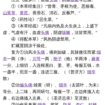
①《本草经集注》:"曾青、枣根为使。恶狼毒、
山茱萸
、
黄芪
。畏滑石、消石。反藜芦。"
②《药性论》:"忌生菜。"
③《本草经疏》:"凡病内热及火生炎上，上盛下
虚，气虚有汗，血虚
头痛
，阴虚
咳嗽
，法皆禁用。"
④《得配本草》:"风热阴虚禁用。"
贮藏
置阴凉干燥处。
复方
①治风冷
头痛
，痛则如破，其脉微弦而紧:
细
辛
一两（净），
川芎
一两，
附子
（炮）半两净，
麻黄
一分。上细切，入连根葱白、姜、枣。每服五钱，水
一盏半，煎至一盏，连进三服。（《普济方》
细辛
散）
②治
偏
头痛
:雄黄（研）、
细辛
（去苗叶，为末）
等分。上二味，再同研匀。每服一字，左边疼搐入右
鼻，右边痛搐入左鼻。（《圣济总录》至灵散）
③治伤风鼻塞:
细辛
、紫苏、
防风
、
杏仁
、
桔梗
、