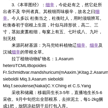
3.《本草图经》：
细辛
，今处处有之，然它处所
出者不及 华州者真。其根细而味极辛，故名之曰
细
辛
。今人多以 杜衡当之，杜衡吐人，用时须细辨耳。
杜衡春初于宿根上生苗，叶似马蹄形状，高二、三
寸，茎如麦藁粗细，每窠上有五、七叶或八、九叶，
别无枝
来源
药材基源：为马兜铃科植物辽
细辛
、
细辛
及
汉城
细辛
的带根全草。
拉丁植物动物矿物名：1.Asarum
heteroTCMLIBopoides
Fr.Schmidtvar.mandshuricum(mAaxim.)Kitag.2.Asaru
sieboldii Miq.3.Asarum sieboldii
Miq.f.seoulense(Nakai)C.Y.Ching et C.S.Yang
采收和储藏：移栽田生长3-5年，直播地生长5-6
采收。9月中旬挖出全部根系，去掉泥土，每1-2kg捆
成1把，放阴凉处阴干后打包入库。