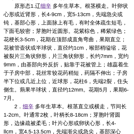
原形态
1.辽
细辛
多年生草本。根茎横走。叶卵状
心形或近肾形，长4-9cm，宽5-13cm，先端急尖或
钝，基部心形，上面脉上有毛，有时全体疏生短毛，
下面毛较密；芽胞叶近圆形。花紫棕色，稀紫绿色；
花梗长3-5cm，花期在顶部成直角弯曲，果期直立；
花被管壶状或半球状，直径约1cm，喉部稍缢缩，花
被裂片三角状卵形，片三角状卵形，长约7mm，宽约
9mm，由基部向外反折，贴靠于花被管上；雄蕊着生
于子房中部，花丝常较花药稍短，药隔不伸出；子房
半下位或几近上位，近球形，花柱6，先端2裂，住头
侧生。蒴果半球状，直径约12mm。花期5月，果期6-
7月。
2．
细辛
多年生草本。根茎直立或横走，节间长
1-2cm。叶通常2枚，叶柄长8-18cm；芽胞叶肾圆
形，边缘疏被柔毛；叶片心形或卵状心形，长4-
llcm，宽4.5-13.5cm，先端渐尖或急尖，基部深心