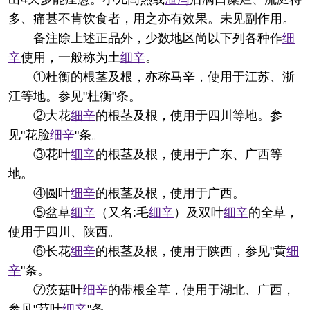
多、痛甚不肯饮食者，用之亦有效果。未见副作用。
备注
除上述正品外，少数地区尚以下列各种作
细
辛
使用，一般称为土
细辛
。
①杜衡的根茎及根，亦称马辛，使用于江苏、浙
江等地。参见"杜衡"条。
②大花
细辛
的根茎及根，使用于四川等地。参
见"花脸
细辛
"条。
③花叶
细辛
的根茎及根，使用于广东、广西等
地。
④圆叶
细辛
的根茎及根，使用于广西。
⑤盆草
细辛
（又名:毛
细辛
）及双叶
细辛
的全草，
使用于四川、陕西。
⑥长花
细辛
的根茎及根，使用于陕西，参见"黄
细
辛
"条。
⑦茨菇叶
细辛
的带根全草，使用于湖北、广西，
参见"苕叶
细辛
"条。