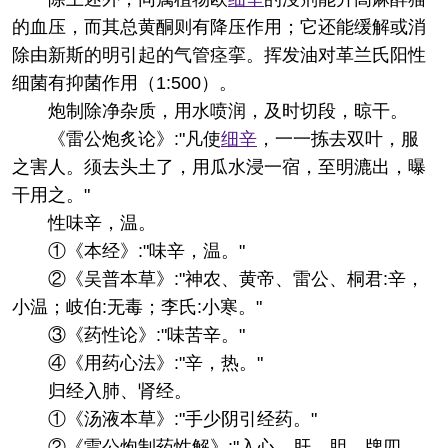
的血压，而其总黄酮则有降压作用；它还能缓解或消
除由新斯的明引起的气管痉挛。挥发油对革兰氏阳性
细菌有抑菌作用（1:500）。
炮制
除净杂质，用水喷润，及时切段，晾干。
《雷公炮炙论》:"凡使
细辛
，一一拣去双叶，服
之害人。须去头土了，用瓜水浸一宿，至明漉出，曝
干用之。"
性味
辛，温。
①《本经》:"味辛，温。"
②《吴普本草》:"神农、黄帝、雷公、桐君:辛，
小温；岐伯:无毒；李氏:小寒。"
③《药性论》:"味苦辛。"
④《用药心法》:"辛，热。"
归经
入肺、肾经。
①《汤液本草》:"手少阴引经药。"
②《雷公炮制药性解》:"入心、肝、胆、牌四