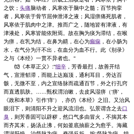
之饮；
头痛
脑动者，风寒依于脑中之髓；百节拘挛
者，风寒依于骨节屈伸泄泽之液；风湿痹痛死肌者，
风寒依于肌肉中之津。推而广之，随地皆有津液，有
津液处，风寒皆能依附焉。故在胸为痰为滞结，在喉
为痹，在乳为结，在鼻为齆，在心为
癫痫
，在小肠为
水，在气分为汗不出，在血分为血不行。此《别录》
之与《本经》一贯不异者也。"
⑿《本草正义》:"
细辛
，芳香最烈，故善开结
气，宣泄郁滞，而能上达巅顶，通利耳目，旁达百
骸，无微不至，内之宣络脉而疏通百节，外之行孔窍
而直透肌肤。……甄权渭治嗽，去皮风湿痹（’痹’，
《政和本草》引作’痒’），亦仍《本经》之旧。又治风
眼泪下，则清阳不升之迎风流泪也。弘景谓含之去
口
臭
，则芳香固可以辟秽，然口气多由冒火，不揣其本
而齐其末，扬汤止沸，何如釜底抽薪之为愈乎。海藏
渭润肝燥，治督脉为病，脊强反折，按:督脉为病，纯