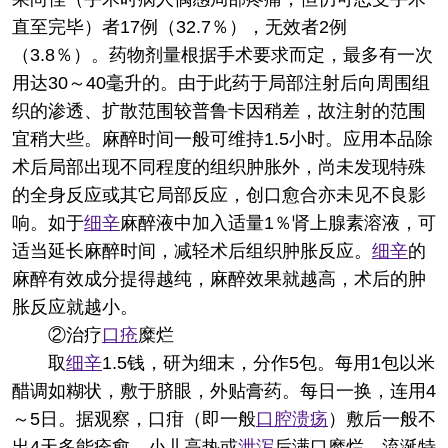
直至完毕）者17例（32.7％），无效者2例
（3.8％）。药物剂量根据手术要求而定，最多有一次
用达30～40毫升的。由于此药于局部注射后向周围组
织的渗透、扩散范围较普鲁卡因稍差，故注射的范围
宜稍大些。麻醉时间一般可维持1.5小时。应用本品除
术后局部出现不同程度的组织肿胀外，尚未发现特殊
的全身反应或其它局部反应，创口愈合亦未见不良影
响。如于
细辛
麻醉液中加入适量1％肾上腺素溶液，可
适当延长麻醉时间，减轻术后组织肿胀反应。
细辛
的
麻醉有效成分提得越纯，麻醉效果就越高，术后的肿
胀反应就越小。
②治疗
口疮
糜烂
取
细辛
1.5钱，研为细末，分作5包。每用1包以米
醋调如糊状，敷于脐眼，外贴膏药。每日一换，连用4
～5日。据观察，口疳（即一般
口腔溃疡
）敷后一般不
出4天多能痊愈。小儿高热或
泄泻
后满口糜烂、流涎特