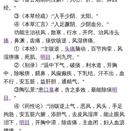
经。"
③《本草经疏》:"入手少阴、太阳。"
④《本草汇言》:"入足蹶阴、少阴血分。"
功能主治
祛风，散寒，行水，开窍。治风冷
头
痛
，鼻渊，齿痛，痰饮咳逆，风湿痹痛。
①《本经》:"主咳逆，
头痛
脑动，百节拘挛，风
湿痹痛，死肌。
明目
，利九窍。"
②《别录》:"温中下气，破痰，利水道，开胸
中，除喉痹，齆鼻，风痫癫疾，下乳结。汗不出，血
不行，安五脏，益肝胆，通精气。"
③陶弘景:"患
口臭
者，含之多效，最能除痰
明
目
。"
④《药性论》:"治咳逆上气，恶风，风头，手足
拘急，安五脏六腑，添胆气，去皮风湿庠，能止眼风
泪下，
明目
，开胸中滞，除齿痛，主血闭，妇人血沥
腰痛。"