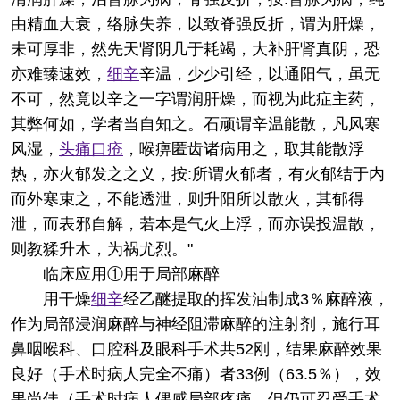
由精血大衰，络脉失养，以致脊强反折，谓为肝燥，
未可厚非，然先天肾阴几于耗竭，大补肝肾真阴，恐
亦难臻速效，
细辛
辛温，少少引经，以通阳气，虽无
不可，然竟以辛之一字谓润肝燥，而视为此症主药，
其弊何如，学者当自知之。石顽谓辛温能散，凡风寒
风湿，
头痛
口疮
，喉痹匿齿诸病用之，取其能散浮
热，亦火郁发之之义，按:所谓火郁者，有火郁结于内
而外寒束之，不能透泄，则升阳所以散火，其郁得
泄，而表邪自解，若本是气火上浮，而亦误投温散，
则教猱升木，为祸尤烈。"
临床应用
①用于局部麻醉
用干燥
细辛
经乙醚提取的挥发油制成3％麻醉液，
作为局部浸润麻醉与神经阻滞麻醉的注射剂，施行耳
鼻咽喉科、口腔科及眼科手术共52刚，结果麻醉效果
良好（手术时病人完全不痛）者33例（63.5％），效
果尚佳（手术时病人偶感局部疼痛，但仍可忍受手术