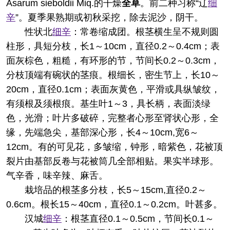
Asarum sieboldii Miq.的干燥
全草
。前二种习称“辽
细
辛
”。夏季果熟期或初秋采挖，除去泥沙，阴干。
性状
北
细辛
：常卷缩成团。根茎横生呈不规则圆
柱形，具短分枝，长1～10cm，直径0.2～0.4cm；表
面灰棕色，粗糙，有环形的节，节间长0.2～0.3cm，
分枝顶端有碗状的茎痕。根细长，密生节上，长10～
20cm，直径0.1cm；表面灰黄色，平滑或具纵皱纹，
有须根及须根痕。基生叶1～3，具长柄，表面淡绿
色，光滑；叶片多破碎，完整者心形至肾状心形，全
缘，先端急尖，基部深心形，长4～10cm,宽6～
12cm。有的可见花，多皱缩，钟形，暗紫色，花被顶
裂片由基部反卷与花被筒几全部相贴。果实半球形。
气辛香，味辛辣、麻舌。
栽培品的根茎多分枝，长5～15cm,直径0.2～
0.6cm。根长15～40cm，直径0.1～0.2cm。叶甚多。
汉城
细辛
：根茎直径0.1～0.5cm，节间长0.1～